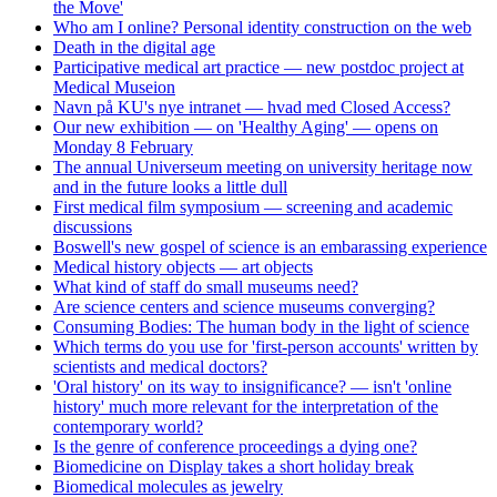
the Move'
Who am I online? Personal identity construction on the web
Death in the digital age
Participative medical art practice — new postdoc project at
Medical Museion
Navn på KU's nye intranet — hvad med Closed Access?
Our new exhibition — on 'Healthy Aging' — opens on
Monday 8 February
The annual Universeum meeting on university heritage now
and in the future looks a little dull
First medical film symposium — screening and academic
discussions
Boswell's new gospel of science is an embarassing experience
Medical history objects — art objects
What kind of staff do small museums need?
Are science centers and science museums converging?
Consuming Bodies: The human body in the light of science
Which terms do you use for 'first-person accounts' written by
scientists and medical doctors?
'Oral history' on its way to insignificance? — isn't 'online
history' much more relevant for the interpretation of the
contemporary world?
Is the genre of conference proceedings a dying one?
Biomedicine on Display takes a short holiday break
Biomedical molecules as jewelry