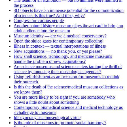
The death of an exhibition — but no animals were harmed in
the process
3D objects have 'an immense potential for the communication
of science'. Is this true? And if so, why?
Congress for curious people
Another natural history museum plays the art card to bring an
adult audience into the museum
Museum identity — are we a medical conservatory?
Open the sluice gates for contemporary collecting!
Illness in context — textual interpretations of illness
New acquisitions — no thank you, or yes please?
How shall science, technology, and medicine museums
handle the problem of new acquisitions?
Are science museums and science centers taming the thrill of
science by imposing their museological agendas?
Using refurbishment as an occasion for museums to rethink
their outreach
Is this the death of the science/medical museum collections as
we know them?
You are more likely to be right if you are somebody who
shows a little doubt about something
Contemporary biomedical science and medical technology as
a challenge to museums
Idiosyncracy as a museological virtue
Is the role of museums to promote 'social harmony'?