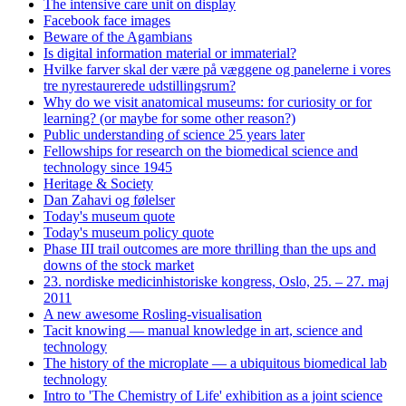
The intensive care unit on display
Facebook face images
Beware of the Agambians
Is digital information material or immaterial?
Hvilke farver skal der være på væggene og panelerne i vores
tre nyrestaurerede udstillingsrum?
Why do we visit anatomical museums: for curiosity or for
learning? (or maybe for some other reason?)
Public understanding of science 25 years later
Fellowships for research on the biomedical science and
technology since 1945
Heritage & Society
Dan Zahavi og følelser
Today's museum quote
Today's museum policy quote
Phase III trail outcomes are more thrilling than the ups and
downs of the stock market
23. nordiske medicinhistoriske kongress, Oslo, 25. – 27. maj
2011
A new awesome Rosling-visualisation
Tacit knowing — manual knowledge in art, science and
technology
The history of the microplate — a ubiquitous biomedical lab
technology
Intro to 'The Chemistry of Life' exhibition as a joint science