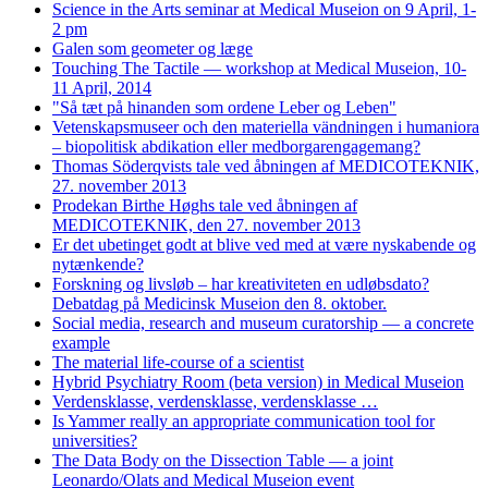
Science in the Arts seminar at Medical Museion on 9 April, 1-
2 pm
Galen som geometer og læge
Touching The Tactile — workshop at Medical Museion, 10-
11 April, 2014
"Så tæt på hinanden som ordene Leber og Leben"
Vetenskapsmuseer och den materiella vändningen i humaniora
– biopolitisk abdikation eller medborgarengagemang?
Thomas Söderqvists tale ved åbningen af MEDICOTEKNIK,
27. november 2013
Prodekan Birthe Høghs tale ved åbningen af
MEDICOTEKNIK, den 27. november 2013
Er det ubetinget godt at blive ved med at være nyskabende og
nytænkende?
Forskning og livsløb – har kreativiteten en udløbsdato?
Debatdag på Medicinsk Museion den 8. oktober.
Social media, research and museum curatorship — a concrete
example
The material life-course of a scientist
Hybrid Psychiatry Room (beta version) in Medical Museion
Verdensklasse, verdensklasse, verdensklasse …
Is Yammer really an appropriate communication tool for
universities?
The Data Body on the Dissection Table — a joint
Leonardo/Olats and Medical Museion event