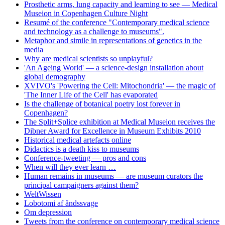
Prosthetic arms, lung capacity and learning to see — Medical
Museion in Copenhagen Culture Night
Resumé of the conference "Contemporary medical science
and technology as a challenge to museums".
Metaphor and simile in representations of genetics in the
media
Why are medical scientists so unplayful?
'An Ageing World' — a science-design installation about
global demography
XVIVO's 'Powering the Cell: Mitochondria' — the magic of
'The Inner Life of the Cell' has evaporated
Is the challenge of botanical poetry lost forever in
Copenhagen?
The Split+Splice exhibition at Medical Museion receives the
Dibner Award for Excellence in Museum Exhibits 2010
Historical medical artefacts online
Didactics is a death kiss to museums
Conference-tweeting — pros and cons
When will they ever learn …
Human remains in museums — are museum curators the
principal campaigners against them?
WeltWissen
Lobotomi af åndssvage
Om depression
Tweets from the conference on contemporary medical science