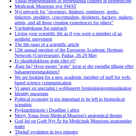
Visual representations of professional cultures in biomedicine
Medicinsk Museions nye SWAT
Nyt netværk for "inventors, thinkers, engineers, geeks,
tinkerers, modders, conceptualists, designers, hackers, makers,
artists, and all those creating experiences for others"
Værktøjskasse for outreach
Living your scientific life as if you were a member of an
aesthetic movement
The life-span of a scientific article
12th annual meeting of the European Academic Heritage
Network (Universeum), Padua, 26-29 May
Er plastikdukkene ægte eller ej?
Ægte lig? Hvor meget "ægte" krop er der egentlig tilbage efter
balsameringsmaskinen?
We are looking for a new academic member of staff for web-
based science communication
Vi søger en specialist i webbaseret forskningskommunikation
Identity museums
Political economy is too important to be left to biomedical
scientists
Psykiatrihistorie i Deadline i aften
Merry Xmas from Medical Museion's anatomical theatre
God Jul og Godt Nyt År fra Medicinsk Museions anatomiske
teater
'Digital' evolution in two minutes