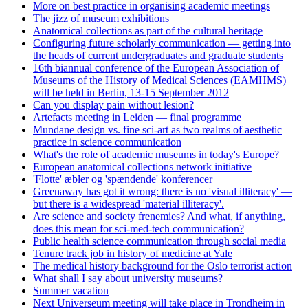
More on best practice in organising academic meetings
The jizz of museum exhibitions
Anatomical collections as part of the cultural heritage
Configuring future scholarly communication — getting into
the heads of current undergraduates and graduate students
16th biannual conference of the European Association of
Museums of the History of Medical Sciences (EAMHMS)
will be held in Berlin, 13-15 September 2012
Can you display pain without lesion?
Artefacts meeting in Leiden — final programme
Mundane design vs. fine sci-art as two realms of aesthetic
practice in science communication
What's the role of academic museums in today's Europe?
European anatomical collections network initiative
'Flotte' æbler og 'spændende' konferencer
Greenaway has got it wrong: there is no 'visual illiteracy' —
but there is a widespread 'material illiteracy'.
Are science and society frenemies? And what, if anything,
does this mean for sci-med-tech communication?
Public health science communication through social media
Tenure track job in history of medicine at Yale
The medical history background for the Oslo terrorist action
What shall I say about university museums?
Summer vacation
Next Universeum meeting will take place in Trondheim in