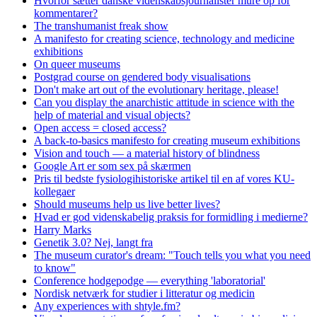
Hvorfor sætter danske videnskabsjournalister mure op for
kommentarer?
The transhumanist freak show
A manifesto for creating science, technology and medicine
exhibitions
On queer museums
Postgrad course on gendered body visualisations
Don't make art out of the evolutionary heritage, please!
Can you display the anarchistic attitude in science with the
help of material and visual objects?
Open access = closed access?
A back-to-basics manifesto for creating museum exhibitions
Vision and touch — a material history of blindness
Google Art er som sex på skærmen
Pris til bedste fysiologihistoriske artikel til en af vores KU-
kollegaer
Should museums help us live better lives?
Hvad er god videnskabelig praksis for formidling i medierne?
Harry Marks
Genetik 3.0? Nej, langt fra
The museum curator's dream: "Touch tells you what you need
to know"
Conference hodgepodge — everything 'laboratorial'
Nordisk netværk for studier i litteratur og medicin
Any experiences with shtyle.fm?