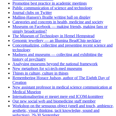
Promoting best practice in academic meetings
Public communication of science and technology
Journal clubs on Twitter
Malling-Hansen's Braille writing ball on display
Categories and concepts in health, medicine and society
Museums on Facebook — making friends, making fans or
simply broadcasting?
The Museum of Technology in Hemel Hempstead
Genomic jewellery — an Illumina BeadChip necklace
Conceptualizing, collecting and presenting recent science and
technology
Madness and museums — collecting and exhibiting the
history of psychiatry
Analysing museums beyond the national framework
New metaphors for sci-tech-med museums
Things in culture, culture in things
Remembering Horace Judson, author of The Eighth Day of
Creation
New assistant professor in medical science communication at
Medical Museion
Internationalisering er meget mere end ICOM-komitteer
Our new social web and biomedicine staff member
Workshop on the sensuous object (smell and touch, ambience,
aesthetic, visual thinking, tacit knowledge, sound and
seduction), 29-30 September