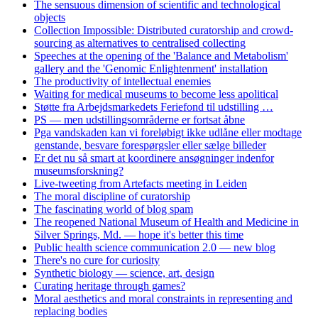
The sensuous dimension of scientific and technological
objects
Collection Impossible: Distributed curatorship and crowd-
sourcing as alternatives to centralised collecting
Speeches at the opening of the 'Balance and Metabolism'
gallery and the 'Genomic Enlightenment' installation
The productivity of intellectual enemies
Waiting for medical museums to become less apolitical
Støtte fra Arbejdsmarkedets Feriefond til udstilling …
PS — men udstillingsområderne er fortsat åbne
Pga vandskaden kan vi foreløbigt ikke udlåne eller modtage
genstande, besvare forespørgsler eller sælge billeder
Er det nu så smart at koordinere ansøgninger indenfor
museumsforskning?
Live-tweeting from Artefacts meeting in Leiden
The moral discipline of curatorship
The fascinating world of blog spam
The reopened National Museum of Health and Medicine in
Silver Springs, Md. — hope it's better this time
Public health science communication 2.0 — new blog
There's no cure for curiosity
Synthetic biology — science, art, design
Curating heritage through games?
Moral aesthetics and moral constraints in representing and
replacing bodies