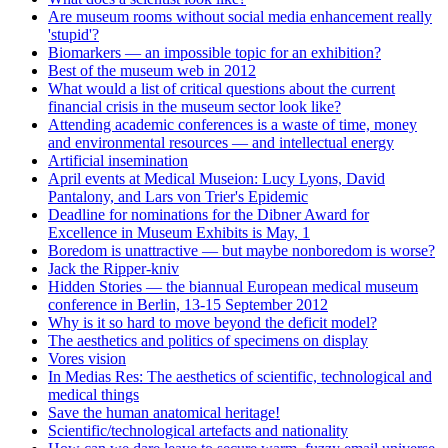
Are museum rooms without social media enhancement really
'stupid'?
Biomarkers — an impossible topic for an exhibition?
Best of the museum web in 2012
What would a list of critical questions about the current
financial crisis in the museum sector look like?
Attending academic conferences is a waste of time, money
and environmental resources — and intellectual energy
Artificial insemination
April events at Medical Museion: Lucy Lyons, David
Pantalony, and Lars von Trier's Epidemic
Deadline for nominations for the Dibner Award for
Excellence in Museum Exhibits is May, 1
Boredom is unattractive — but maybe nonboredom is worse?
Jack the Ripper-kniv
Hidden Stories — the biannual European medical museum
conference in Berlin, 13-15 September 2012
Why is it so hard to move beyond the deficit model?
The aesthetics and politics of specimens on display
Vores vision
In Medias Res: The aesthetics of scientific, technological and
medical things
Save the human anatomical heritage!
Scientific/technological artefacts and nationality