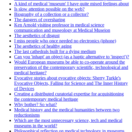
A kind of medical 'museum' I have quite mixed feelings about
Is slow attention possible on the web?
Biography of a collection or a collector?
The dangers of oversharing
Ken Arnold visiting professor in medical science
communication and museology at Medical Museion
The aesthetics of disgust
I miss people who once needed no electronics (iphone)
The aesthetics of healthy aging
The last cathedrals built for a dying medium
Can you 'inhapt' an object (as a haptic alternative to 'inspect')?
Would European museums be able to co-operate around the
preservation of the contemporary scientific, technological and
medical heritage?
Evocative stories about evocative objects: Sherry Turkle's
Evocative Objects, Falling for Science and The Inner History
of Devices
Creating a distributed curatorial expertise for acquisitioning
the contemporary medical heritage
Why bother? So what?
Medical history and the medical humanities between two
reductionisms
Which are the most unnecessary science, tech and medical
museums in the world?
Philosophical reflection on medical technology in museums