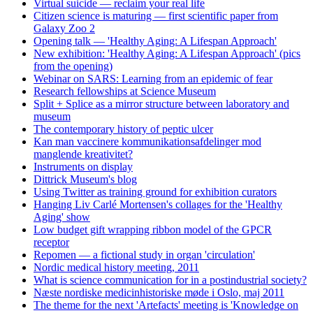
Virtual suicide — reclaim your real life
Citizen science is maturing — first scientific paper from
Galaxy Zoo 2
Opening talk — 'Healthy Aging: A Lifespan Approach'
New exhibition: 'Healthy Aging: A Lifespan Approach' (pics
from the opening)
Webinar on SARS: Learning from an epidemic of fear
Research fellowships at Science Museum
Split + Splice as a mirror structure between laboratory and
museum
The contemporary history of peptic ulcer
Kan man vaccinere kommunikationsafdelinger mod
manglende kreativitet?
Instruments on display
Dittrick Museum's blog
Using Twitter as training ground for exhibition curators
Hanging Liv Carlé Mortensen's collages for the 'Healthy
Aging' show
Low budget gift wrapping ribbon model of the GPCR
receptor
Repomen — a fictional study in organ 'circulation'
Nordic medical history meeting, 2011
What is science communication for in a postindustrial society?
Næste nordiske medicinhistoriske møde i Oslo, maj 2011
The theme for the next 'Artefacts' meeting is 'Knowledge on