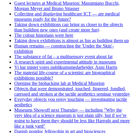
Guest lectures at Medical Museion: Massimiano Bucchi,
Morgan Meyer and Bruno Strasser
Collecting and displaying healthcare ICT — are medical
museums ready for the future?
Taking down exhibitions can bring us closer to the objects
than building new ones (and create more fun)
The colour historians were here
Taking down exhibitions is almost as fun as building them up
Human remains — constructing the 'Under the Skin'-
exhibition
The substance of fat – a multisensory event about fat
A research spirit and experimental attitude in museums
Vi har mistet vores publikumsmedarbejder, Anni Harris
The material life-course of a scientist: are biographical
exhibitions possible?
Opening the biohacking lab at Medical Museion
Objects that were demonstrated, touched, fingered, fondled,
caressed and stroken at the tactile aesthetics seminar yesterday
Everyday objects you enjoy touching — investigating tactile
aesthetics
Museums Showoff next Thursday — including "Why the
very idea of a science museum is just plain silly, but if we’re
going to have them they should be less like Harrods and more
like a junk yard"
Danish postdoc fellowship in art and biosciences