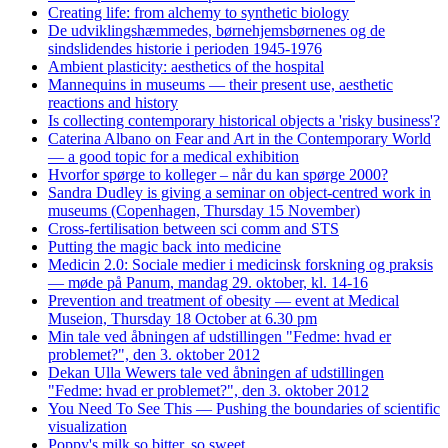
Creating life: from alchemy to synthetic biology
De udviklingshæmmedes, børnehjemsbørnenes og de
sindslidendes historie i perioden 1945-1976
Ambient plasticity: aesthetics of the hospital
Mannequins in museums — their present use, aesthetic
reactions and history
Is collecting contemporary historical objects a 'risky business'?
Caterina Albano on Fear and Art in the Contemporary World
— a good topic for a medical exhibition
Hvorfor spørge to kolleger – når du kan spørge 2000?
Sandra Dudley is giving a seminar on object-centred work in
museums (Copenhagen, Thursday 15 November)
Cross-fertilisation between sci comm and STS
Putting the magic back into medicine
Medicin 2.0: Sociale medier i medicinsk forskning og praksis
— møde på Panum, mandag 29. oktober, kl. 14-16
Prevention and treatment of obesity — event at Medical
Museion, Thursday 18 October at 6.30 pm
Min tale ved åbningen af udstillingen "Fedme: hvad er
problemet?", den 3. oktober 2012
Dekan Ulla Wewers tale ved åbningen af udstillingen
"Fedme: hvad er problemet?", den 3. oktober 2012
You Need To See This — Pushing the boundaries of scientific
visualization
Poppy's milk so bitter, so sweet