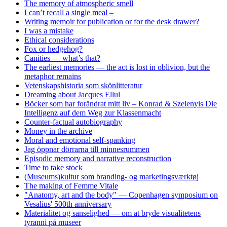
The memory of atmospheric smell
I can’t recall a single meal –
Writing memoir for publication or for the desk drawer?
I was a mistake
Ethical considerations
Fox or hedgehog?
Canities — what’s that?
The earliest memories — the act is lost in oblivion, but the
metaphor remains
Vetenskapshistoria som skönlitteratur
Dreaming about Jacques Ellul
Böcker som har forändrat mitt liv – Konrad & Szelenyis Die
Intelligenz auf dem Weg zur Klassenmacht
Counter-factual autobiography
Money in the archive
Moral and emotional self-spanking
Jag öppnar dörrarna till minnesrummen
Episodic memory and narrative reconstruction
Time to take stock
(Museums)kultur som branding- og marketingsværktøj
The making of Femme Vitale
"Anatomy, art and the body" — Copenhagen symposium on
Vesalius' 500th anniversary
Materialitet og sanselighed — om at bryde visualitetens
tyranni på museer