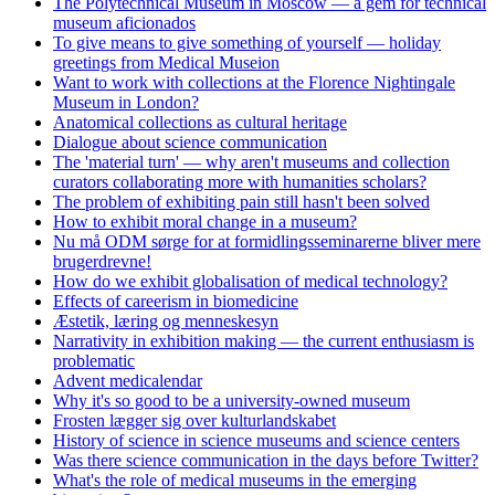
The Polytechnical Museum in Moscow — a gem for technical
museum aficionados
To give means to give something of yourself — holiday
greetings from Medical Museion
Want to work with collections at the Florence Nightingale
Museum in London?
Anatomical collections as cultural heritage
Dialogue about science communication
The 'material turn' — why aren't museums and collection
curators collaborating more with humanities scholars?
The problem of exhibiting pain still hasn't been solved
How to exhibit moral change in a museum?
Nu må ODM sørge for at formidlingsseminarerne bliver mere
brugerdrevne!
How do we exhibit globalisation of medical technology?
Effects of careerism in biomedicine
Æstetik, læring og menneskesyn
Narrativity in exhibition making — the current enthusiasm is
problematic
Advent medicalendar
Why it's so good to be a university-owned museum
Frosten lægger sig over kulturlandskabet
History of science in science museums and science centers
Was there science communication in the days before Twitter?
What's the role of medical museums in the emerging