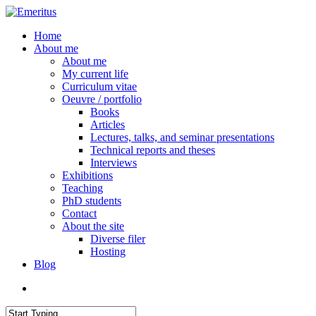
Skip
to
search
Menu
Home
main
About me
content
About me
My current life
Curriculum vitae
Oeuvre / portfolio
Books
Articles
Lectures, talks, and seminar presentations
Technical reports and theses
Interviews
Exhibitions
Teaching
PhD students
Contact
About the site
Diverse filer
Hosting
Blog
search