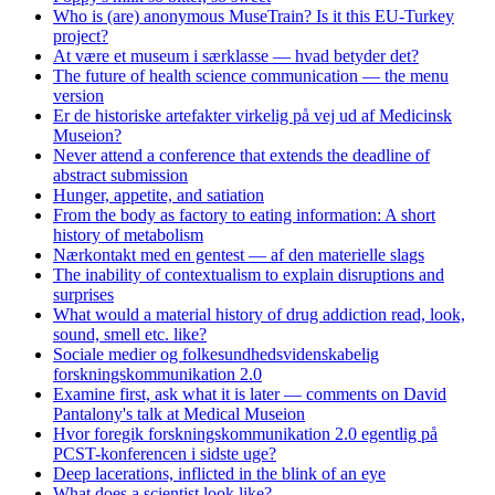
Who is (are) anonymous MuseTrain? Is it this EU-Turkey
project?
At være et museum i særklasse — hvad betyder det?
The future of health science communication — the menu
version
Er de historiske artefakter virkelig på vej ud af Medicinsk
Museion?
Never attend a conference that extends the deadline of
abstract submission
Hunger, appetite, and satiation
From the body as factory to eating information: A short
history of metabolism
Nærkontakt med en gentest — af den materielle slags
The inability of contextualism to explain disruptions and
surprises
What would a material history of drug addiction read, look,
sound, smell etc. like?
Sociale medier og folkesundhedsvidenskabelig
forskningskommunikation 2.0
Examine first, ask what it is later — comments on David
Pantalony's talk at Medical Museion
Hvor foregik forskningskommunikation 2.0 egentlig på
PCST-konferencen i sidste uge?
Deep lacerations, inflicted in the blink of an eye
What does a scientist look like?