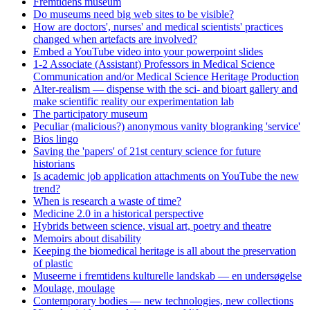
Fremtidens museum
Do museums need big web sites to be visible?
How are doctors', nurses' and medical scientists' practices
changed when artefacts are involved?
Embed a YouTube video into your powerpoint slides
1-2 Associate (Assistant) Professors in Medical Science
Communication and/or Medical Science Heritage Production
Alter-realism — dispense with the sci- and bioart gallery and
make scientific reality our experimentation lab
The participatory museum
Peculiar (malicious?) anonymous vanity blogranking 'service'
Bios lingo
Saving the 'papers' of 21st century science for future
historians
Is academic job application attachments on YouTube the new
trend?
When is research a waste of time?
Medicine 2.0 in a historical perspective
Hybrids between science, visual art, poetry and theatre
Memoirs about disability
Keeping the biomedical heritage is all about the preservation
of plastic
Museerne i fremtidens kulturelle landskab — en undersøgelse
Moulage, moulage
Contemporary bodies — new technologies, new collections