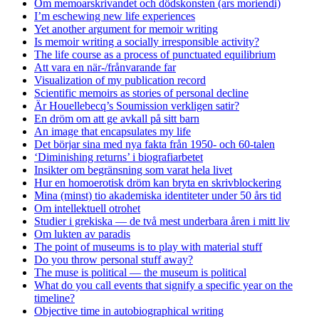
Om memoarskrivandet och dödskonsten (ars moriendi)
I’m eschewing new life experiences
Yet another argument for memoir writing
Is memoir writing a socially irresponsible activity?
The life course as a process of punctuated equilibrium
Att vara en när-/frånvarande far
Visualization of my publication record
Scientific memoirs as stories of personal decline
Är Houellebecq’s Soumission verkligen satir?
En dröm om att ge avkall på sitt barn
An image that encapsulates my life
Det börjar sina med nya fakta från 1950- och 60-talen
‘Diminishing returns’ i biografiarbetet
Insikter om begränsning som varat hela livet
Hur en homoerotisk dröm kan bryta en skrivblockering
Mina (minst) tio akademiska identiteter under 50 års tid
Om intellektuell otrohet
Studier i grekiska — de två mest underbara åren i mitt liv
Om lukten av paradis
The point of museums is to play with material stuff
Do you throw personal stuff away?
The muse is political — the museum is political
What do you call events that signify a specific year on the
timeline?
Objective time in autobiographical writing