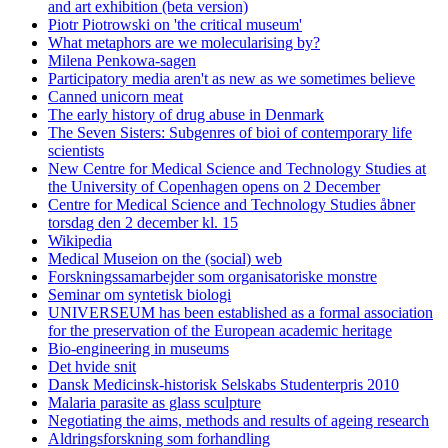
and art exhibition (beta version)
Piotr Piotrowski on 'the critical museum'
What metaphors are we molecularising by?
Milena Penkowa-sagen
Participatory media aren't as new as we sometimes believe
Canned unicorn meat
The early history of drug abuse in Denmark
The Seven Sisters: Subgenres of bioi of contemporary life
scientists
New Centre for Medical Science and Technology Studies at
the University of Copenhagen opens on 2 December
Centre for Medical Science and Technology Studies åbner
torsdag den 2 december kl. 15
Wikipedia
Medical Museion on the (social) web
Forskningssamarbejder som organisatoriske monstre
Seminar om syntetisk biologi
UNIVERSEUM has been established as a formal association
for the preservation of the European academic heritage
Bio-engineering in museums
Det hvide snit
Dansk Medicinsk-historisk Selskabs Studenterpris 2010
Malaria parasite as glass sculpture
Negotiating the aims, methods and results of ageing research
Aldringsforskning som forhandling