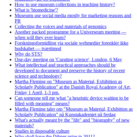
How to use museum collections in teaching history?
What is 'biomedicine'?
Museums use social media mostly for marketing reasons and
PR
Collecting the voices and materials of genomics
Another packed programme for a Universeum meeting —
when will they ever learn?
Forskningsformidling via sociale webmedier forenkler ikke
budskabet — tværtimod
Why do STS?
One-day meeting on 'Curating science', London, 6 May
What intellectual and practical approaches should be
developed to document and preserve the history of recent
science and technology?
Martha Fleming on "Museum as Material, Exhibition as
Scholarly Publication” at the Danish Royal Academy of Art,
Friday 1 April, 1-3 pm.
Can someone tell me what "a heuristic device waiting to be
filled with meaning" means?
Martha Fleming taler om "Museum as Material, Exhibition as
Scholarly Publication” på Kunstakademiet på fredag
What's actually meant by the "life" and "biography" of new
materials?
Studies in disposable culture
Who shall have the Dibner prize in 2011?