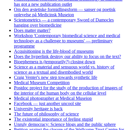
has got a new publication outlet
Om den æstetiske formidlingsform — sanser og poetisk
oplevelse på Medicinsk Museion
Scientometrics — a contemporary Sword of Damocles
hanging over biomedicine
Does matter matter?
Workshop 'Contemporary biomedical science and medical
technology as a challenge to museums' — preliminary
programme
Acquisitioning is the life-blood of museums
Does the hyperlink destroy our ability to focus on the text?
Bioephemera is (temporarily?) closing down
Science as a material and sensuous world vs. history of
science as a textual and disembodied world
Craig Venter's new step towards synthetic life
Medical Museum Competition
Postdoc project for the study of the production of images of
the interior of the human body on the cellular level
Medical photographer at Medical Museion
Facebook — just another uncool site
University heritage is back
The future of philosophy of science
The existential importance of feeling stupid
Unruly democracy: Science blogs and the public sphere
Petition against the closure of the Wellcome Trust Centre for