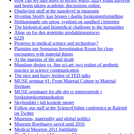
How can we dare leave to secure warm, fuzzy email universe
and begin taking academic discussions online.
Displaying stuff at the nanolevel in museums
Hvordan Storify kan bruges i daglig forskningsformidling
Heldagsmøde om sprog, sygdom og sundhed i historien
The biological and biomedical challenge to the humanities
Åbne op for den æstetiske produktionsproces
6229
Progress in medical science and technology?
Planning our Sensuous Investigation Room for close
encounters with material things
At the margins of life and death
Mundane design vs. fine sci-art: two realms of aesthetic
practice in science communication
The nice and fuzzy feeling of TED talks
MUSE seminar #1: From Material Culture to Material
Heritage
MUSE-seminarer for alle der er interesserede i
forskningskommunikation
Skybruddet i juli kostede meget
Follow our staff at the ScienceOnline conference in Raleigh
on Twitter
Museums, materiality and global politics
Museum Boerhaave saved until 2016
Medical Museion 2011 highlights