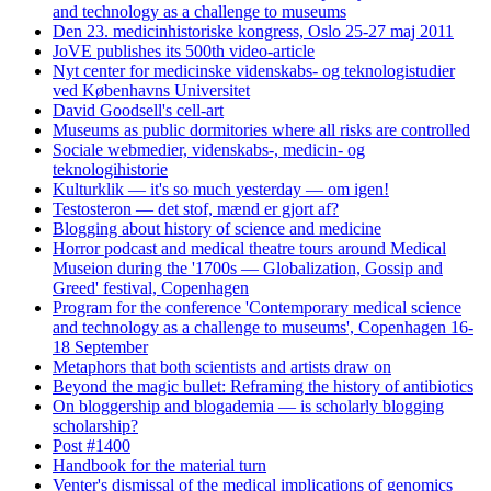
and technology as a challenge to museums
Den 23. medicinhistoriske kongress, Oslo 25-27 maj 2011
JoVE publishes its 500th video-article
Nyt center for medicinske videnskabs- og teknologistudier
ved Københavns Universitet
David Goodsell's cell-art
Museums as public dormitories where all risks are controlled
Sociale webmedier, videnskabs-, medicin- og
teknologihistorie
Kulturklik — it's so much yesterday — om igen!
Testosteron — det stof, mænd er gjort af?
Blogging about history of science and medicine
Horror podcast and medical theatre tours around Medical
Museion during the '1700s — Globalization, Gossip and
Greed' festival, Copenhagen
Program for the conference 'Contemporary medical science
and technology as a challenge to museums', Copenhagen 16-
18 September
Metaphors that both scientists and artists draw on
Beyond the magic bullet: Reframing the history of antibiotics
On bloggership and blogademia — is scholarly blogging
scholarship?
Post #1400
Handbook for the material turn
Venter's dismissal of the medical implications of genomics