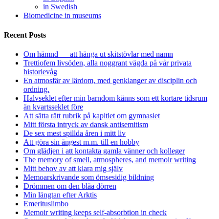
in Swedish
Biomedicine in museums
Recent Posts
Om hämnd — att hänga ut skitstövlar med namn
Trettiofem livsöden, alla noggrant vägda på vår privata
historievåg
En atmosfär av lärdom, med genklanger av disciplin och
ordning.
Halvseklet efter min barndom känns som ett kortare tidsrum
än kvartsseklet före
Att sätta rätt rubrik på kapitlet om gymnasiet
Mitt första intryck av dansk antisemitism
De sex mest spillda åren i mitt liv
Att göra sin ångest m.m. till en hobby
Om glädjen i att kontakta gamla vänner och kolleger
The memory of smell, atmospheres, and memoir writing
Mitt behov av att klara mig själv
Memoarskrivande som ömsesidig bildning
Drömmen om den blåa dörren
Min längtan efter Arktis
Emerituslimbo
Memoir writing keeps self-absorbtion in check