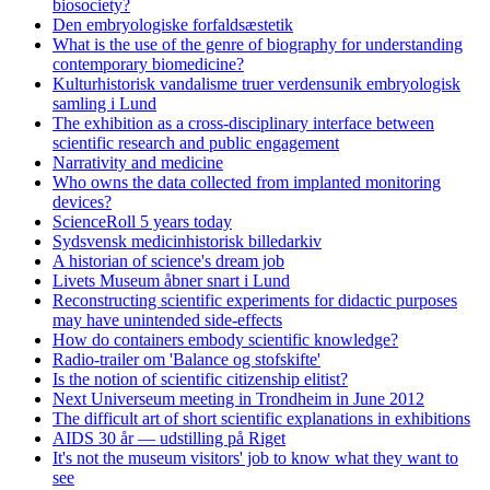
biosociety?
Den embryologiske forfaldsæstetik
What is the use of the genre of biography for understanding
contemporary biomedicine?
Kulturhistorisk vandalisme truer verdensunik embryologisk
samling i Lund
The exhibition as a cross-disciplinary interface between
scientific research and public engagement
Narrativity and medicine
Who owns the data collected from implanted monitoring
devices?
ScienceRoll 5 years today
Sydsvensk medicinhistorisk billedarkiv
A historian of science's dream job
Livets Museum åbner snart i Lund
Reconstructing scientific experiments for didactic purposes
may have unintended side-effects
How do containers embody scientific knowledge?
Radio-trailer om 'Balance og stofskifte'
Is the notion of scientific citizenship elitist?
Next Universeum meeting in Trondheim in June 2012
The difficult art of short scientific explanations in exhibitions
AIDS 30 år — udstilling på Riget
It's not the museum visitors' job to know what they want to
see