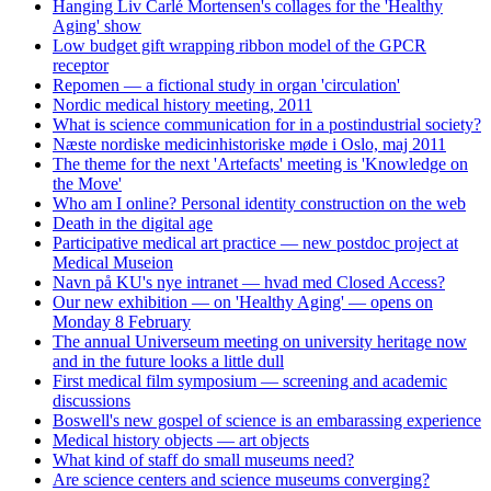
Hanging Liv Carlé Mortensen's collages for the 'Healthy
Aging' show
Low budget gift wrapping ribbon model of the GPCR
receptor
Repomen — a fictional study in organ 'circulation'
Nordic medical history meeting, 2011
What is science communication for in a postindustrial society?
Næste nordiske medicinhistoriske møde i Oslo, maj 2011
The theme for the next 'Artefacts' meeting is 'Knowledge on
the Move'
Who am I online? Personal identity construction on the web
Death in the digital age
Participative medical art practice — new postdoc project at
Medical Museion
Navn på KU's nye intranet — hvad med Closed Access?
Our new exhibition — on 'Healthy Aging' — opens on
Monday 8 February
The annual Universeum meeting on university heritage now
and in the future looks a little dull
First medical film symposium — screening and academic
discussions
Boswell's new gospel of science is an embarassing experience
Medical history objects — art objects
What kind of staff do small museums need?
Are science centers and science museums converging?