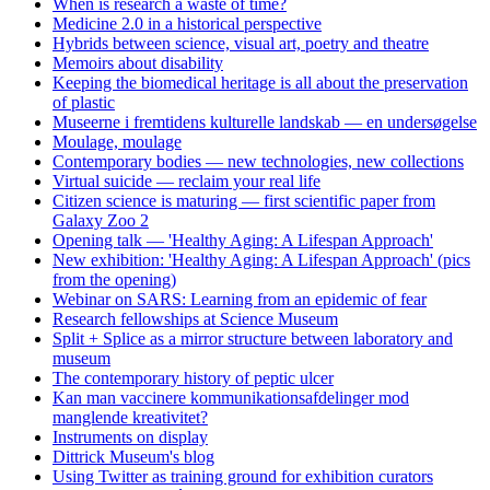
When is research a waste of time?
Medicine 2.0 in a historical perspective
Hybrids between science, visual art, poetry and theatre
Memoirs about disability
Keeping the biomedical heritage is all about the preservation
of plastic
Museerne i fremtidens kulturelle landskab — en undersøgelse
Moulage, moulage
Contemporary bodies — new technologies, new collections
Virtual suicide — reclaim your real life
Citizen science is maturing — first scientific paper from
Galaxy Zoo 2
Opening talk — 'Healthy Aging: A Lifespan Approach'
New exhibition: 'Healthy Aging: A Lifespan Approach' (pics
from the opening)
Webinar on SARS: Learning from an epidemic of fear
Research fellowships at Science Museum
Split + Splice as a mirror structure between laboratory and
museum
The contemporary history of peptic ulcer
Kan man vaccinere kommunikationsafdelinger mod
manglende kreativitet?
Instruments on display
Dittrick Museum's blog
Using Twitter as training ground for exhibition curators