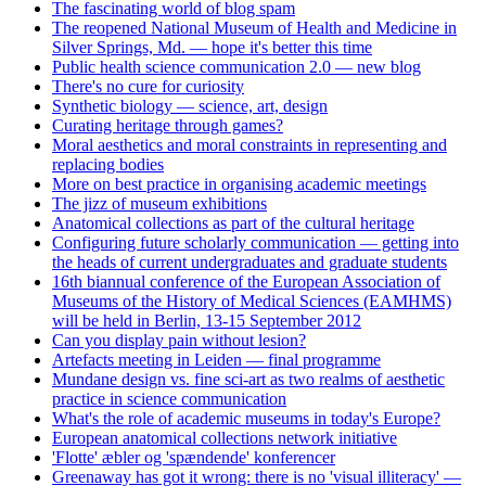
The fascinating world of blog spam
The reopened National Museum of Health and Medicine in
Silver Springs, Md. — hope it's better this time
Public health science communication 2.0 — new blog
There's no cure for curiosity
Synthetic biology — science, art, design
Curating heritage through games?
Moral aesthetics and moral constraints in representing and
replacing bodies
More on best practice in organising academic meetings
The jizz of museum exhibitions
Anatomical collections as part of the cultural heritage
Configuring future scholarly communication — getting into
the heads of current undergraduates and graduate students
16th biannual conference of the European Association of
Museums of the History of Medical Sciences (EAMHMS)
will be held in Berlin, 13-15 September 2012
Can you display pain without lesion?
Artefacts meeting in Leiden — final programme
Mundane design vs. fine sci-art as two realms of aesthetic
practice in science communication
What's the role of academic museums in today's Europe?
European anatomical collections network initiative
'Flotte' æbler og 'spændende' konferencer
Greenaway has got it wrong: there is no 'visual illiteracy' —