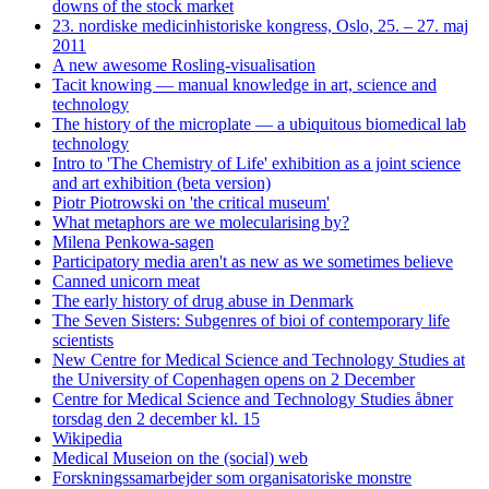
downs of the stock market
23. nordiske medicinhistoriske kongress, Oslo, 25. – 27. maj
2011
A new awesome Rosling-visualisation
Tacit knowing — manual knowledge in art, science and
technology
The history of the microplate — a ubiquitous biomedical lab
technology
Intro to 'The Chemistry of Life' exhibition as a joint science
and art exhibition (beta version)
Piotr Piotrowski on 'the critical museum'
What metaphors are we molecularising by?
Milena Penkowa-sagen
Participatory media aren't as new as we sometimes believe
Canned unicorn meat
The early history of drug abuse in Denmark
The Seven Sisters: Subgenres of bioi of contemporary life
scientists
New Centre for Medical Science and Technology Studies at
the University of Copenhagen opens on 2 December
Centre for Medical Science and Technology Studies åbner
torsdag den 2 december kl. 15
Wikipedia
Medical Museion on the (social) web
Forskningssamarbejder som organisatoriske monstre