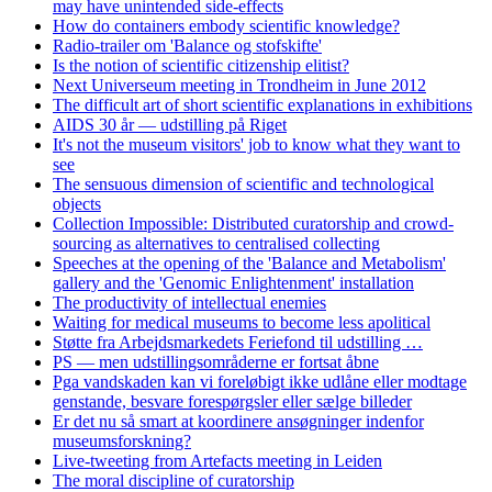
may have unintended side-effects
How do containers embody scientific knowledge?
Radio-trailer om 'Balance og stofskifte'
Is the notion of scientific citizenship elitist?
Next Universeum meeting in Trondheim in June 2012
The difficult art of short scientific explanations in exhibitions
AIDS 30 år — udstilling på Riget
It's not the museum visitors' job to know what they want to
see
The sensuous dimension of scientific and technological
objects
Collection Impossible: Distributed curatorship and crowd-
sourcing as alternatives to centralised collecting
Speeches at the opening of the 'Balance and Metabolism'
gallery and the 'Genomic Enlightenment' installation
The productivity of intellectual enemies
Waiting for medical museums to become less apolitical
Støtte fra Arbejdsmarkedets Feriefond til udstilling …
PS — men udstillingsområderne er fortsat åbne
Pga vandskaden kan vi foreløbigt ikke udlåne eller modtage
genstande, besvare forespørgsler eller sælge billeder
Er det nu så smart at koordinere ansøgninger indenfor
museumsforskning?
Live-tweeting from Artefacts meeting in Leiden
The moral discipline of curatorship