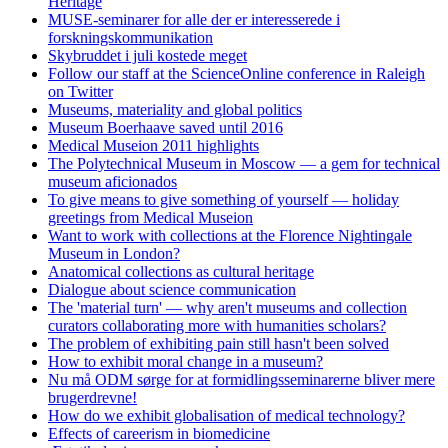
Heritage
MUSE-seminarer for alle der er interesserede i
forskningskommunikation
Skybruddet i juli kostede meget
Follow our staff at the ScienceOnline conference in Raleigh
on Twitter
Museums, materiality and global politics
Museum Boerhaave saved until 2016
Medical Museion 2011 highlights
The Polytechnical Museum in Moscow — a gem for technical
museum aficionados
To give means to give something of yourself — holiday
greetings from Medical Museion
Want to work with collections at the Florence Nightingale
Museum in London?
Anatomical collections as cultural heritage
Dialogue about science communication
The 'material turn' — why aren't museums and collection
curators collaborating more with humanities scholars?
The problem of exhibiting pain still hasn't been solved
How to exhibit moral change in a museum?
Nu må ODM sørge for at formidlingsseminarerne bliver mere
brugerdrevne!
How do we exhibit globalisation of medical technology?
Effects of careerism in biomedicine