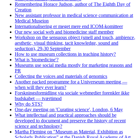
Remembering Horace Judson, author of The Eighth Day of
Creation
New assistant professor in medical science communication at
Medical Museion
Internationalisering er meget mere end ICOM-komitteer
Our new social web and biomedicine staff member
Workshop on the sensuous object (smell and touch, ambience,
aesthetic, visual thinking, tacit knowledge, sound and
seduction), 29-30 September
How to use museum collections in teaching history?
What is 'biomedicine'?
Museums use social media mostly for marketing reasons and
PR
Collecting the voices and materials of genomics
Another packed programme for a Universeum meeting —
when will they ever learn?
Forskningsformidling via sociale webmedier forenkler ikke
budskabet — tværtimod
Why do STS?
One-day meeting on 'Curating science', London, 6 May
What intellectual and practical approaches should be
developed to document and preserve the history of recent
science and technology?
Martha Fleming on "Museum as Material, Exhibition as
Scholarly Publication” at the Danish Royal Academy of Art,