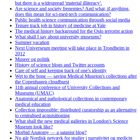
but there is a widespread 'material illiteracy'.
Are science and society frenemies? And what, if anything,
does this mean for sci-med-tech communication?
Public health science communication through social media
Tenure track job in history of medicine at Yale
The medical history background for the Oslo terrorist action
What shall I say about university museums?
Summer vacation
Next Universeum meeting will take place in Trondheim in
2012
Museer og politik
History of science blogs and Twitter accounts
Care of self and keeping track of one's identity
Wet to the bone — saving Medical Museion's collections after
the Copenhagen cloudburst
11th annual conference of University Collections and
Museums (UMAC)
Anatomical and pathological collections in contemporary
medical education
Collection impossible: distributed curatorship as an alternative
to centralised acquisitioning
What shall the new medical galleries in London's Science
Museum look like?
Morbid Anatomy — a satanist blog?
Nu går Nordisk netværk for studier i narrativitet og medicin