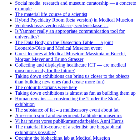
Social media, research and museum curatorship — a concrete
example
The material life-course of a scientist
Hybrid Psychiatry Room (beta version) in Medical Museion
Verdensklasse, verdensklasse, verdensklasse …
Is Yammer really an appropriate communication tool for
universities?
The Data Body on the Dissection Table — a joint
Leonardo/Olats and Medical Museion event
Guest lectures at Medical Museion: Massimiano Bucchi,
Morgan Meyer and Bruno Strasser
Collecting and displaying healthcare ICT — are medical
museums ready for the future?
Taking down exhibitions can bring us closer to the objects
than building new ones (and create more fun)
The colour historians were here
Taking down exhibitions is almost as fun as building them up
Human remains — constructing the 'Under the Skin'-
exhibition
The substance of fat – a multisensory event about fat
A research spirit and experimental attitude in museums
Vi har mistet vores publikumsmedarbejder, Anni Harris
The material life-course of a scientist: are biographical
exhibitions possible?
Opening the biohacking lab at Medical Museion