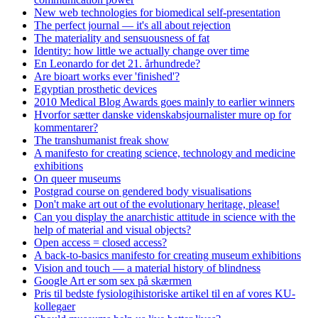
New web technologies for biomedical self-presentation
The perfect journal — it's all about rejection
The materiality and sensuousness of fat
Identity: how little we actually change over time
En Leonardo for det 21. århundrede?
Are bioart works ever 'finished'?
Egyptian prosthetic devices
2010 Medical Blog Awards goes mainly to earlier winners
Hvorfor sætter danske videnskabsjournalister mure op for
kommentarer?
The transhumanist freak show
A manifesto for creating science, technology and medicine
exhibitions
On queer museums
Postgrad course on gendered body visualisations
Don't make art out of the evolutionary heritage, please!
Can you display the anarchistic attitude in science with the
help of material and visual objects?
Open access = closed access?
A back-to-basics manifesto for creating museum exhibitions
Vision and touch — a material history of blindness
Google Art er som sex på skærmen
Pris til bedste fysiologihistoriske artikel til en af vores KU-
kollegaer