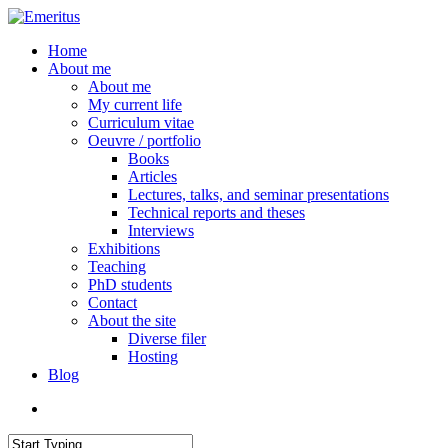
Skip
to
search
Menu
Home
main
About me
content
About me
My current life
Curriculum vitae
Oeuvre / portfolio
Books
Articles
Lectures, talks, and seminar presentations
Technical reports and theses
Interviews
Exhibitions
Teaching
PhD students
Contact
About the site
Diverse filer
Hosting
Blog
search