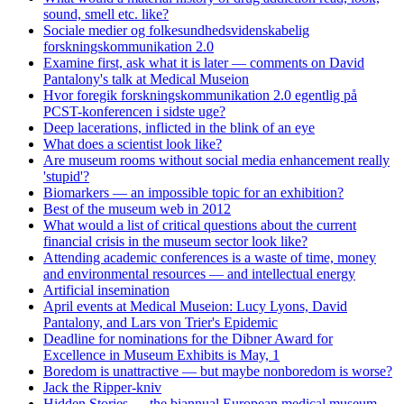
sound, smell etc. like?
Sociale medier og folkesundhedsvidenskabelig
forskningskommunikation 2.0
Examine first, ask what it is later — comments on David
Pantalony's talk at Medical Museion
Hvor foregik forskningskommunikation 2.0 egentlig på
PCST-konferencen i sidste uge?
Deep lacerations, inflicted in the blink of an eye
What does a scientist look like?
Are museum rooms without social media enhancement really
'stupid'?
Biomarkers — an impossible topic for an exhibition?
Best of the museum web in 2012
What would a list of critical questions about the current
financial crisis in the museum sector look like?
Attending academic conferences is a waste of time, money
and environmental resources — and intellectual energy
Artificial insemination
April events at Medical Museion: Lucy Lyons, David
Pantalony, and Lars von Trier's Epidemic
Deadline for nominations for the Dibner Award for
Excellence in Museum Exhibits is May, 1
Boredom is unattractive — but maybe nonboredom is worse?
Jack the Ripper-kniv
Hidden Stories — the biannual European medical museum