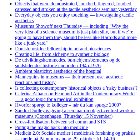
Objects that were demonstrated, touched, fingered, fondled,
caressed and stroken at the tactile aesthetics seminar yesterday
Everyday objects you enjoy touching — investigating tactile
aesthetics
Museums Showoff next Thursday — including "Why the
very idea of a science museum is just plain silly, but if we’re
going to have them they should be less like Harrods and more
like a junk yard"
Danish postdoc fellowship in art and biosciences
Creating life: from alchemy to synthetic biology
De udviklingshæmmedes, børnehjemsbørnenes og de
sindslidendes historie i perioden 1945-1976
Ambient plasticity: aesthetics of the hospital
Mannequins in museums — their present use, aesthetic
reactions and history
Is collecting contemporary historical objects a 'risky business'?
Caterina Albano on Fear and Art in the Contemporary World
— a good topic for a medical exhibition
Hvorfor spørge to kolleger – når du kan spørge 2000?
Sandra Dudley is giving a seminar on object-centred work in
museums (Copenhagen, Thursday 15 November)
Cross-fertilisation between sci comm and STS
Putting the magic back into medicine
Medicin 2.0: Sociale medier i medicinsk forskning og praksis
— møde på Panum, mandag 29. oktober, kl. 14-16