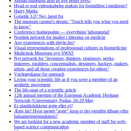
Should museums help us live better lives?
Hvad er god videnskabelig praksis for formidling i medierne?
Harry Marks
Genetik 3.0? Nej, langt fra
The museum curator's dream: "Touch tells you what you need
to know"
Conference hodgepodge — everything 'laboratorial'
Nordisk netværk for studier i litteratur og medicin
Any experiences with shtyle.fm?
Visual representations of professional cultures in biomedicine
Medicinsk Museions nye SWAT
Nyt netværk for "inventors, thinkers, engineers, geeks,
tinkerers, modders, conceptualists, designers, hackers, makers,
artists, and all those creating experiences for others"
Værktøjskasse for outreach
Living your scientific life as if you were a member of an
aesthetic movement
The life-span of a scientific article
12th annual meeting of the European Academic Heritage
Network (Universeum), Padua, 26-29 May
Er plastikdukkene ægte eller ej?
Ægte lig? Hvor meget "ægte" krop er der egentlig tilbage efter
balsameringsmaskinen?
We are looking for a new academic member of staff for web-
based science communication