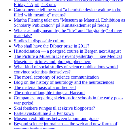
Friday 1 April, 1-3 pm.
Can someone tell me what "a heuristic device waiting to be
filled with meaning" means?
Martha Fleming taler om "Museum as Material, Exhibition as
Scholarly Publication” på Kunstakademiet på fredag
What's actually meant by the "life" and "biography" of new
materials?
Studies in disposable culture
Who shall have the Dibner prize in 2011?
Historicisation — a postgrad course in Bergen next August
The Picture a Museum Day event yesterday — see Medical
Museion's pictures and photographers here
What kind of social studies of science publications would
convince scientists themselves?
The moral economy of science communication
Blog on the history of neurology and the neurosciences
The material basis of a unified self
The order of tangible things at Harvard
Companies preparing skeletons for schools in the early post-
war period
Skal forskere tvinges til at skrive blogposter?
Fastelavnskostume á la Penkowa
Museum exhibitions between labour and grace
Beyond science journalism — the web and new forms of
communication power