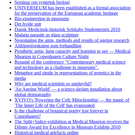
Seminar om syntetisk biologi
UNIVERSEUM has been established as a formal association
for the preservation of the European academic heritage
Bio-engineering in museums
Det hvide snit
Dansk Medicinsk-historisk Selskabs Studenterpris 2010
Malaria parasite as glass sculpture
Negotiating the aims, methods and results of ageing research
Aldringsforskning som forhandling
Prosthetic arms, lung capacity and learning to see — Medical
Museion in Copenhagen Culture Night
Resumé of the conference "Contemporary medical science
and technology as a challenge to museums".
Metaphor and simile in representations of genetics in the
media
Why are medical scientists so unplayful?
'An Ageing World' — a science-design installation about
global demography
XVIVO's 'Powering the Cell: Mitochondria' — the magic of
'The Inner Life of the Cell' has evaporated
Is the challenge of botanical poetry lost forever in
Copenhagen?
The Split+Splice exhibition at Medical Museion receives the
Dibner Award for Excellence in Museum Exhibits 2010
Historical medical artefacts online