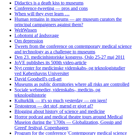
Didactics is a death kiss to museums
Conference-tweeting — pros and cons
When will they ever learn …
Human remains in museums — are museum curators the
principal campaigners against them?
WeltWissen
Lobotomi af åndssvage
Om depression
Tweets from the conference on contemporary medical science
and technology as a challenge to museums
Den 23. medicinhistoriske kongress, Oslo 25-27 maj 2011
JoVE publishes its 500th video-article
Nyt center for medicinske videnskabs- og teknologistudier
ved Københavns Universitet
David Goodsell's cell-art
Museums as public dormitories where all risks are controlled
Sociale webmedier, videnskabs-, medicin- og
teknologihistorie
Kulturklik — it's so much yesterday — om igen!
Testosteron — det stof, mænd er gjort af?
Blogging about history of science and medicine
Horror podcast and medical theatre tours around Medical
Museion during the '1700s — Globalization, Gossip and
Greed' festival, Copenhagen
Program for the conference 'Contemporary medical science