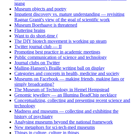
igang
Museum objects and poetry
Impatient discovery vs. mature understanding — revisiting
Ragnar Granit's view of the goal of scientific work
Museum Boerhaave is threatened
Fluttering brains
Want to do short-time (
The DIY biotech movement is working up steam
Twitter journal club — II
Promoting best practice in academic meetings
Public communication of science and technology
Journal clubs on Twitter
Malling-Hansen's Braille writing ball on display
Categories and concepts in health, medicine and society
Museums on Facebook — making friends, making fans or
simply broadcasting?
The Museum of Technology in Hemel Hempstead
Genomic jewellery — an Illumina BeadChip necklace
Conceptualizing, collecting and presenting recent science and
technology
Madness and museums — collecting and exhibiting the
history of psychiatry
Analysing museums beyond the national framework
New metaphors for sci-tech-med museums
Things in culture, culture in things