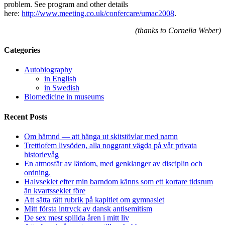
problem. See program and other details
here:
http://www.meeting.co.uk/confercare/umac2008
.
(thanks to Cornelia Weber)
Categories
Autobiography
in English
in Swedish
Biomedicine in museums
Recent Posts
Om hämnd — att hänga ut skitstövlar med namn
Trettiofem livsöden, alla noggrant vägda på vår privata
historievåg
En atmosfär av lärdom, med genklanger av disciplin och
ordning.
Halvseklet efter min barndom känns som ett kortare tidsrum
än kvartsseklet före
Att sätta rätt rubrik på kapitlet om gymnasiet
Mitt första intryck av dansk antisemitism
De sex mest spillda åren i mitt liv