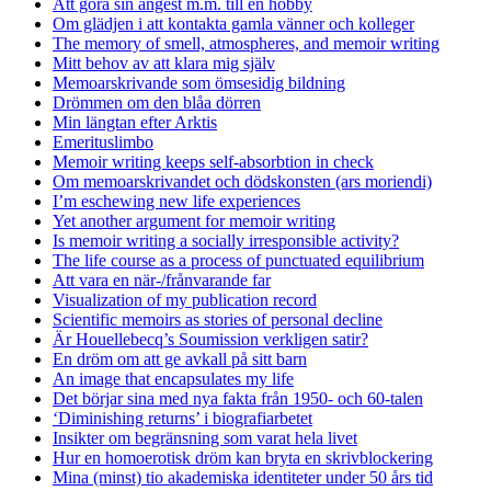
Att göra sin ångest m.m. till en hobby
Om glädjen i att kontakta gamla vänner och kolleger
The memory of smell, atmospheres, and memoir writing
Mitt behov av att klara mig själv
Memoarskrivande som ömsesidig bildning
Drömmen om den blåa dörren
Min längtan efter Arktis
Emerituslimbo
Memoir writing keeps self-absorbtion in check
Om memoarskrivandet och dödskonsten (ars moriendi)
I’m eschewing new life experiences
Yet another argument for memoir writing
Is memoir writing a socially irresponsible activity?
The life course as a process of punctuated equilibrium
Att vara en när-/frånvarande far
Visualization of my publication record
Scientific memoirs as stories of personal decline
Är Houellebecq’s Soumission verkligen satir?
En dröm om att ge avkall på sitt barn
An image that encapsulates my life
Det börjar sina med nya fakta från 1950- och 60-talen
‘Diminishing returns’ i biografiarbetet
Insikter om begränsning som varat hela livet
Hur en homoerotisk dröm kan bryta en skrivblockering
Mina (minst) tio akademiska identiteter under 50 års tid