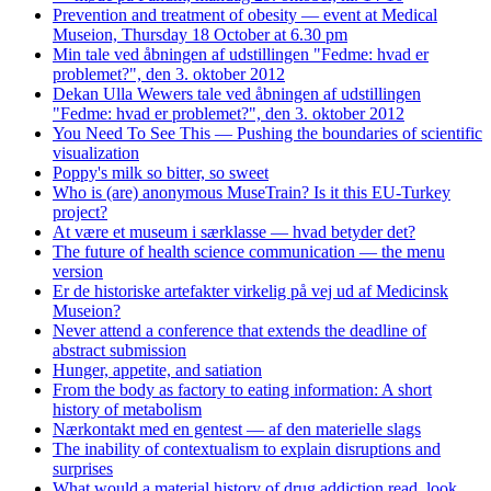
Prevention and treatment of obesity — event at Medical
Museion, Thursday 18 October at 6.30 pm
Min tale ved åbningen af udstillingen "Fedme: hvad er
problemet?", den 3. oktober 2012
Dekan Ulla Wewers tale ved åbningen af udstillingen
"Fedme: hvad er problemet?", den 3. oktober 2012
You Need To See This — Pushing the boundaries of scientific
visualization
Poppy's milk so bitter, so sweet
Who is (are) anonymous MuseTrain? Is it this EU-Turkey
project?
At være et museum i særklasse — hvad betyder det?
The future of health science communication — the menu
version
Er de historiske artefakter virkelig på vej ud af Medicinsk
Museion?
Never attend a conference that extends the deadline of
abstract submission
Hunger, appetite, and satiation
From the body as factory to eating information: A short
history of metabolism
Nærkontakt med en gentest — af den materielle slags
The inability of contextualism to explain disruptions and
surprises
What would a material history of drug addiction read, look,