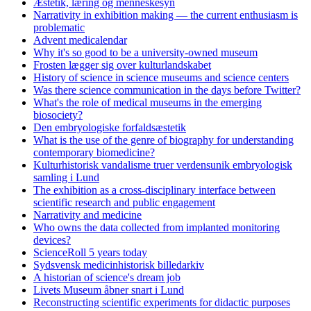
Æstetik, læring og menneskesyn
Narrativity in exhibition making — the current enthusiasm is
problematic
Advent medicalendar
Why it's so good to be a university-owned museum
Frosten lægger sig over kulturlandskabet
History of science in science museums and science centers
Was there science communication in the days before Twitter?
What's the role of medical museums in the emerging
biosociety?
Den embryologiske forfaldsæstetik
What is the use of the genre of biography for understanding
contemporary biomedicine?
Kulturhistorisk vandalisme truer verdensunik embryologisk
samling i Lund
The exhibition as a cross-disciplinary interface between
scientific research and public engagement
Narrativity and medicine
Who owns the data collected from implanted monitoring
devices?
ScienceRoll 5 years today
Sydsvensk medicinhistorisk billedarkiv
A historian of science's dream job
Livets Museum åbner snart i Lund
Reconstructing scientific experiments for didactic purposes