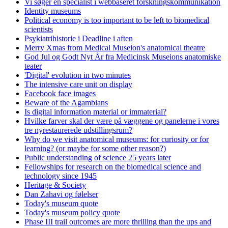
Vi søger en specialist i webbaseret forskningskommunikation
Identity museums
Political economy is too important to be left to biomedical
scientists
Psykiatrihistorie i Deadline i aften
Merry Xmas from Medical Museion's anatomical theatre
God Jul og Godt Nyt År fra Medicinsk Museions anatomiske
teater
'Digital' evolution in two minutes
The intensive care unit on display
Facebook face images
Beware of the Agambians
Is digital information material or immaterial?
Hvilke farver skal der være på væggene og panelerne i vores
tre nyrestaurerede udstillingsrum?
Why do we visit anatomical museums: for curiosity or for
learning? (or maybe for some other reason?)
Public understanding of science 25 years later
Fellowships for research on the biomedical science and
technology since 1945
Heritage & Society
Dan Zahavi og følelser
Today's museum quote
Today's museum policy quote
Phase III trail outcomes are more thrilling than the ups and