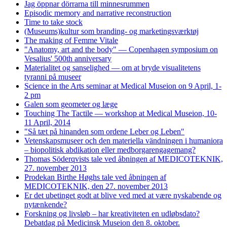
Jag öppnar dörrarna till minnesrummen
Episodic memory and narrative reconstruction
Time to take stock
(Museums)kultur som branding- og marketingsværktøj
The making of Femme Vitale
"Anatomy, art and the body" — Copenhagen symposium on
Vesalius' 500th anniversary
Materialitet og sanselighed — om at bryde visualitetens
tyranni på museer
Science in the Arts seminar at Medical Museion on 9 April, 1-
2 pm
Galen som geometer og læge
Touching The Tactile — workshop at Medical Museion, 10-
11 April, 2014
"Så tæt på hinanden som ordene Leber og Leben"
Vetenskapsmuseer och den materiella vändningen i humaniora
– biopolitisk abdikation eller medborgarengagemang?
Thomas Söderqvists tale ved åbningen af MEDICOTEKNIK,
27. november 2013
Prodekan Birthe Høghs tale ved åbningen af
MEDICOTEKNIK, den 27. november 2013
Er det ubetinget godt at blive ved med at være nyskabende og
nytænkende?
Forskning og livsløb – har kreativiteten en udløbsdato?
Debatdag på Medicinsk Museion den 8. oktober.