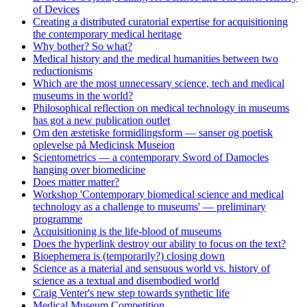
of Devices
Creating a distributed curatorial expertise for acquisitioning
the contemporary medical heritage
Why bother? So what?
Medical history and the medical humanities between two
reductionisms
Which are the most unnecessary science, tech and medical
museums in the world?
Philosophical reflection on medical technology in museums
has got a new publication outlet
Om den æstetiske formidlingsform — sanser og poetisk
oplevelse på Medicinsk Museion
Scientometrics — a contemporary Sword of Damocles
hanging over biomedicine
Does matter matter?
Workshop 'Contemporary biomedical science and medical
technology as a challenge to museums' — preliminary
programme
Acquisitioning is the life-blood of museums
Does the hyperlink destroy our ability to focus on the text?
Bioephemera is (temporarily?) closing down
Science as a material and sensuous world vs. history of
science as a textual and disembodied world
Craig Venter's new step towards synthetic life
Medical Museum Competition