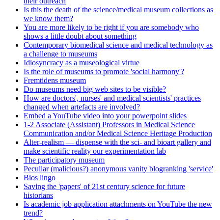
their outreach
Is this the death of the science/medical museum collections as
we know them?
You are more likely to be right if you are somebody who
shows a little doubt about something
Contemporary biomedical science and medical technology as
a challenge to museums
Idiosyncracy as a museological virtue
Is the role of museums to promote 'social harmony'?
Fremtidens museum
Do museums need big web sites to be visible?
How are doctors', nurses' and medical scientists' practices
changed when artefacts are involved?
Embed a YouTube video into your powerpoint slides
1-2 Associate (Assistant) Professors in Medical Science
Communication and/or Medical Science Heritage Production
Alter-realism — dispense with the sci- and bioart gallery and
make scientific reality our experimentation lab
The participatory museum
Peculiar (malicious?) anonymous vanity blogranking 'service'
Bios lingo
Saving the 'papers' of 21st century science for future
historians
Is academic job application attachments on YouTube the new
trend?