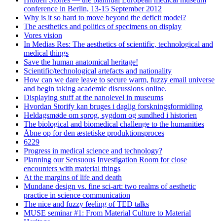
conference in Berlin, 13-15 September 2012
Why is it so hard to move beyond the deficit model?
The aesthetics and politics of specimens on display
Vores vision
In Medias Res: The aesthetics of scientific, technological and
medical things
Save the human anatomical heritage!
Scientific/technological artefacts and nationality
How can we dare leave to secure warm, fuzzy email universe
and begin taking academic discussions online.
Displaying stuff at the nanolevel in museums
Hvordan Storify kan bruges i daglig forskningsformidling
Heldagsmøde om sprog, sygdom og sundhed i historien
The biological and biomedical challenge to the humanities
Åbne op for den æstetiske produktionsproces
6229
Progress in medical science and technology?
Planning our Sensuous Investigation Room for close
encounters with material things
At the margins of life and death
Mundane design vs. fine sci-art: two realms of aesthetic
practice in science communication
The nice and fuzzy feeling of TED talks
MUSE seminar #1: From Material Culture to Material