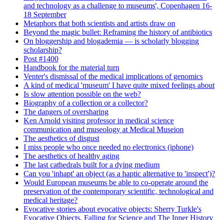
and technology as a challenge to museums', Copenhagen 16-
18 September
Metaphors that both scientists and artists draw on
Beyond the magic bullet: Reframing the history of antibiotics
On bloggership and blogademia — is scholarly blogging
scholarship?
Post #1400
Handbook for the material turn
Venter's dismissal of the medical implications of genomics
A kind of medical 'museum' I have quite mixed feelings about
Is slow attention possible on the web?
Biography of a collection or a collector?
The dangers of oversharing
Ken Arnold visiting professor in medical science
communication and museology at Medical Museion
The aesthetics of disgust
I miss people who once needed no electronics (iphone)
The aesthetics of healthy aging
The last cathedrals built for a dying medium
Can you 'inhapt' an object (as a haptic alternative to 'inspect')?
Would European museums be able to co-operate around the
preservation of the contemporary scientific, technological and
medical heritage?
Evocative stories about evocative objects: Sherry Turkle's
Evocative Objects, Falling for Science and The Inner History