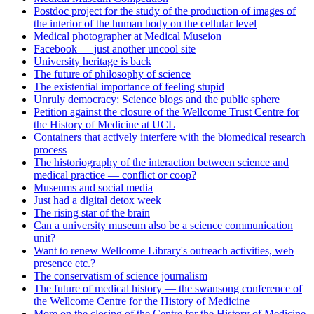
Postdoc project for the study of the production of images of
the interior of the human body on the cellular level
Medical photographer at Medical Museion
Facebook — just another uncool site
University heritage is back
The future of philosophy of science
The existential importance of feeling stupid
Unruly democracy: Science blogs and the public sphere
Petition against the closure of the Wellcome Trust Centre for
the History of Medicine at UCL
Containers that actively interfere with the biomedical research
process
The historiography of the interaction between science and
medical practice — conflict or coop?
Museums and social media
Just had a digital detox week
The rising star of the brain
Can a university museum also be a science communication
unit?
Want to renew Wellcome Library's outreach activities, web
presence etc.?
The conservatism of science journalism
The future of medical history — the swansong conference of
the Wellcome Centre for the History of Medicine
More on the closing of the Centre for the History of Medicine