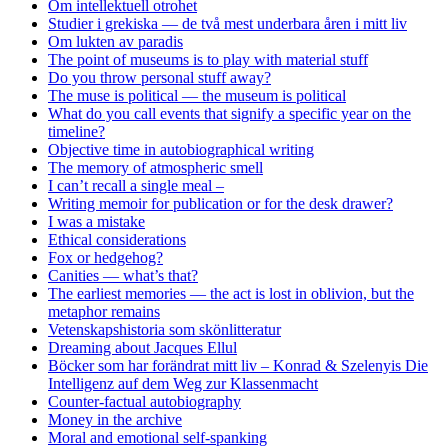
Om intellektuell otrohet
Studier i grekiska — de två mest underbara åren i mitt liv
Om lukten av paradis
The point of museums is to play with material stuff
Do you throw personal stuff away?
The muse is political — the museum is political
What do you call events that signify a specific year on the
timeline?
Objective time in autobiographical writing
The memory of atmospheric smell
I can’t recall a single meal –
Writing memoir for publication or for the desk drawer?
I was a mistake
Ethical considerations
Fox or hedgehog?
Canities — what’s that?
The earliest memories — the act is lost in oblivion, but the
metaphor remains
Vetenskapshistoria som skönlitteratur
Dreaming about Jacques Ellul
Böcker som har forändrat mitt liv – Konrad & Szelenyis Die
Intelligenz auf dem Weg zur Klassenmacht
Counter-factual autobiography
Money in the archive
Moral and emotional self-spanking