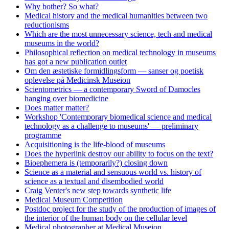
Why bother? So what?
Medical history and the medical humanities between two
reductionisms
Which are the most unnecessary science, tech and medical
museums in the world?
Philosophical reflection on medical technology in museums
has got a new publication outlet
Om den æstetiske formidlingsform — sanser og poetisk
oplevelse på Medicinsk Museion
Scientometrics — a contemporary Sword of Damocles
hanging over biomedicine
Does matter matter?
Workshop 'Contemporary biomedical science and medical
technology as a challenge to museums' — preliminary
programme
Acquisitioning is the life-blood of museums
Does the hyperlink destroy our ability to focus on the text?
Bioephemera is (temporarily?) closing down
Science as a material and sensuous world vs. history of
science as a textual and disembodied world
Craig Venter's new step towards synthetic life
Medical Museum Competition
Postdoc project for the study of the production of images of
the interior of the human body on the cellular level
Medical photographer at Medical Museion