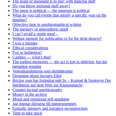
The point of museums is to play with material stuff
Do you throw personal stuff away?
The muse is political — the museum is political
What do you call events that signify a specific year on the
timeline?
Objective time in autobiographical writing
The memory of atmospheric smell
I can’t recall a single meal –
Writing memoir for publication or for the desk drawer?
I was a mistake
Ethical considerations
Fox or hedgehog?
Canities — what’s that?
The earliest memories — the act is lost in oblivion, but the
metaphor remains
Vetenskapshistoria som skönlitteratur
Dreaming about Jacques Ellul
Böcker som har forändrat mitt liv – Konrad & Szelenyis Die
Intelligenz auf dem Weg zur Klassenmacht
Counter-factual autobiography
Money in the archive
Moral and emotional self-spanking
Jag öppnar dörrarna till minnesrummen
Episodic memory and narrative reconstruction
Time to take stock