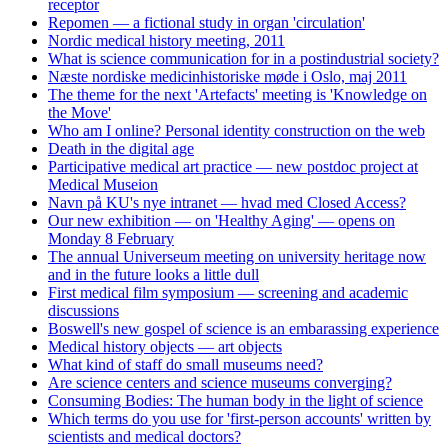
receptor
Repomen — a fictional study in organ 'circulation'
Nordic medical history meeting, 2011
What is science communication for in a postindustrial society?
Næste nordiske medicinhistoriske møde i Oslo, maj 2011
The theme for the next 'Artefacts' meeting is 'Knowledge on
the Move'
Who am I online? Personal identity construction on the web
Death in the digital age
Participative medical art practice — new postdoc project at
Medical Museion
Navn på KU's nye intranet — hvad med Closed Access?
Our new exhibition — on 'Healthy Aging' — opens on
Monday 8 February
The annual Universeum meeting on university heritage now
and in the future looks a little dull
First medical film symposium — screening and academic
discussions
Boswell's new gospel of science is an embarassing experience
Medical history objects — art objects
What kind of staff do small museums need?
Are science centers and science museums converging?
Consuming Bodies: The human body in the light of science
Which terms do you use for 'first-person accounts' written by
scientists and medical doctors?