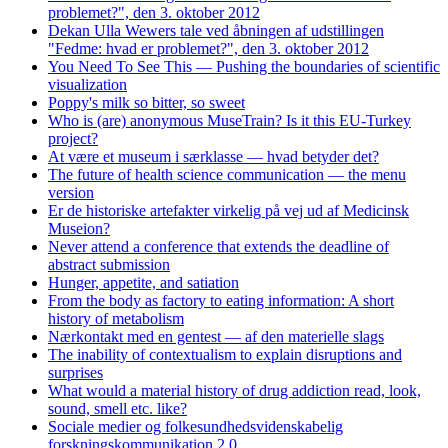
problemet?", den 3. oktober 2012
Dekan Ulla Wewers tale ved åbningen af udstillingen
"Fedme: hvad er problemet?", den 3. oktober 2012
You Need To See This — Pushing the boundaries of scientific
visualization
Poppy's milk so bitter, so sweet
Who is (are) anonymous MuseTrain? Is it this EU-Turkey
project?
At være et museum i særklasse — hvad betyder det?
The future of health science communication — the menu
version
Er de historiske artefakter virkelig på vej ud af Medicinsk
Museion?
Never attend a conference that extends the deadline of
abstract submission
Hunger, appetite, and satiation
From the body as factory to eating information: A short
history of metabolism
Nærkontakt med en gentest — af den materielle slags
The inability of contextualism to explain disruptions and
surprises
What would a material history of drug addiction read, look,
sound, smell etc. like?
Sociale medier og folkesundhedsvidenskabelig
forskningskommunikation 2.0