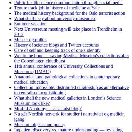
Public health science communication through social media
Tenure track job in history of medicine at Yale
The medical history background for the Oslo terrorist action
What shall I say about university museums?
Summer vacation
Next Universeum meeting will take place in Trondheim in
2012
Museer og politik
History of science blogs and Twitter accounts
Care of self and keeping track of one's identity
Wet to the bone — saving Medical Museion's collections after
the Copenhagen cloudburst
11th annual conference of University Collections and
Museums (UMAC)
Anatomical and pathological collections in contemporary
medical education
Collection impossible: distributed curatorship as an alternative
to centralised acquisitioning
What shall the new medical galleries in London's Science
Museum look like?
Morbid Anatomy — a satanist blog?
Nu går Nordisk netværk for studier i narrativitet og medicin
igang
Museum objects and poetry
Impatient discovery vs. mature understanding — revisiting