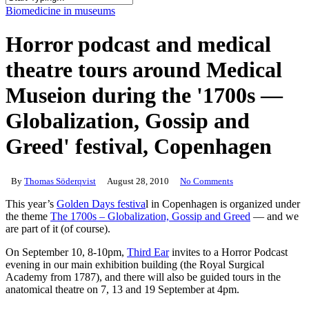
Close
Biomedicine in museums
Search
Horror podcast and medical
theatre tours around Medical
Museion during the '1700s —
Globalization, Gossip and
Greed' festival, Copenhagen
By
Thomas Söderqvist
August 28, 2010
No Comments
This year’s
Golden Days festiva
l in Copenhagen is organized under
the theme
The 1700s – Globalization, Gossip and Greed
— and we
are part of it (of course).
On September 10, 8-10pm,
Third Ear
invites to a Horror Podcast
evening in our main exhibition building (the Royal Surgical
Academy from 1787), and there will also be guided tours in the
anatomical theatre on 7, 13 and 19 September at 4pm.