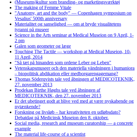
(Museums)kultur som branding- og marketingsværktøj
The making of Femme Vitale
"Anatomy, art and the body" — Copenhagen symposium on
Vesalius' 500th anniversary
Materialitet og sanselighed — om at bryde visualitetens
tyranni på museer
Science in the Arts seminar at Medical Museion on 9 April, 1-
2 pm
Galen som geometer og læge
Touching The Tactile — workshop at Medical Museion, 10-
11 April, 2014
"Så tæt på hinanden som ordene Leber og Leben"
Vetenskapsmuseer och den materiella vändningen i humaniora
– biopolitisk abdikation eller medborgarengagemang?
Thomas Söderqvists tale ved åbningen af MEDICOTEKNIK,
27. november 2013
Prodekan Birthe Høghs tale ved åbningen af
MEDICOTEKNIK, den 27. november 2013
Er det ubetinget godt at blive ved med at være nyskabende og
nytænkende?
Forskning og livsløb – har kreativiteten en udløbsdato?
Debatdag på Medicinsk Museion den 8. oktober.
Social media, research and museum curatorship — a concrete
example
The material life-course of a scientist