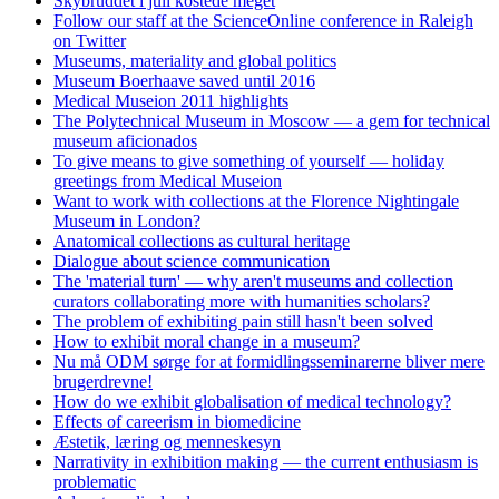
Skybruddet i juli kostede meget
Follow our staff at the ScienceOnline conference in Raleigh
on Twitter
Museums, materiality and global politics
Museum Boerhaave saved until 2016
Medical Museion 2011 highlights
The Polytechnical Museum in Moscow — a gem for technical
museum aficionados
To give means to give something of yourself — holiday
greetings from Medical Museion
Want to work with collections at the Florence Nightingale
Museum in London?
Anatomical collections as cultural heritage
Dialogue about science communication
The 'material turn' — why aren't museums and collection
curators collaborating more with humanities scholars?
The problem of exhibiting pain still hasn't been solved
How to exhibit moral change in a museum?
Nu må ODM sørge for at formidlingsseminarerne bliver mere
brugerdrevne!
How do we exhibit globalisation of medical technology?
Effects of careerism in biomedicine
Æstetik, læring og menneskesyn
Narrativity in exhibition making — the current enthusiasm is
problematic