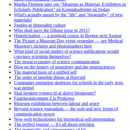
Martha Fleming taler om "Museum as Material, Exhibition as
Scholarly Publication” på Kunstakademiet på fredag
What's actually meant by the "life" and "biography" of new
materials?
Studies in disposable culture
Who shall have the Dibner prize in 2011?
Historicisation — a postgrad course in Bergen next August
The Picture a Museum Day event yesterday — see Medical
Museion's pictures and photographers here
What kind of social studies of science publications would
convince scientists themselves?
The moral economy of science communication
Blog on the history of neurology and the neurosciences
The material basis of a unified self
The order of tangible things at Harvard
Companies preparing skeletons for schools in the early post-
war period
Skal forskere tvinges til at skrive blogposter?
Fastelavnskostume á la Penkowa
Museum exhibitions between labour and grace
Beyond science journalism — the web and new forms of
communication power
New web technologies for biomedical self-presentation
The perfect journal — it's all about rejection
The materiality and sensuousness of fat