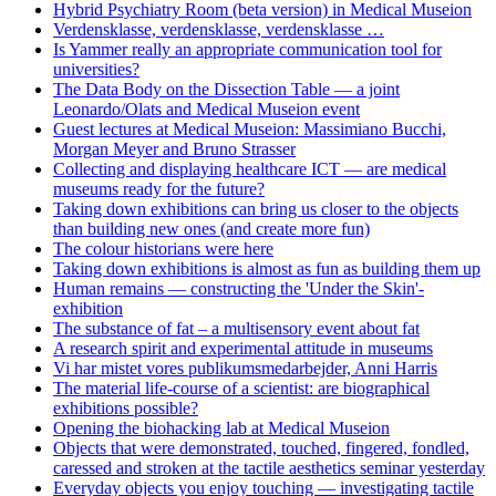
Hybrid Psychiatry Room (beta version) in Medical Museion
Verdensklasse, verdensklasse, verdensklasse …
Is Yammer really an appropriate communication tool for
universities?
The Data Body on the Dissection Table — a joint
Leonardo/Olats and Medical Museion event
Guest lectures at Medical Museion: Massimiano Bucchi,
Morgan Meyer and Bruno Strasser
Collecting and displaying healthcare ICT — are medical
museums ready for the future?
Taking down exhibitions can bring us closer to the objects
than building new ones (and create more fun)
The colour historians were here
Taking down exhibitions is almost as fun as building them up
Human remains — constructing the 'Under the Skin'-
exhibition
The substance of fat – a multisensory event about fat
A research spirit and experimental attitude in museums
Vi har mistet vores publikumsmedarbejder, Anni Harris
The material life-course of a scientist: are biographical
exhibitions possible?
Opening the biohacking lab at Medical Museion
Objects that were demonstrated, touched, fingered, fondled,
caressed and stroken at the tactile aesthetics seminar yesterday
Everyday objects you enjoy touching — investigating tactile