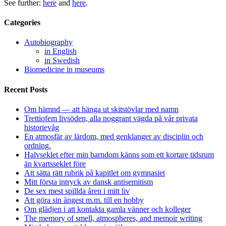
See further:
here
and
here
.
Categories
Autobiography
in English
in Swedish
Biomedicine in museums
Recent Posts
Om hämnd — att hänga ut skitstövlar med namn
Trettiofem livsöden, alla noggrant vägda på vår privata
historievåg
En atmosfär av lärdom, med genklanger av disciplin och
ordning.
Halvseklet efter min barndom känns som ett kortare tidsrum
än kvartsseklet före
Att sätta rätt rubrik på kapitlet om gymnasiet
Mitt första intryck av dansk antisemitism
De sex mest spillda åren i mitt liv
Att göra sin ångest m.m. till en hobby
Om glädjen i att kontakta gamla vänner och kolleger
The memory of smell, atmospheres, and memoir writing