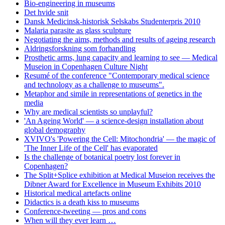
Bio-engineering in museums
Det hvide snit
Dansk Medicinsk-historisk Selskabs Studenterpris 2010
Malaria parasite as glass sculpture
Negotiating the aims, methods and results of ageing research
Aldringsforskning som forhandling
Prosthetic arms, lung capacity and learning to see — Medical
Museion in Copenhagen Culture Night
Resumé of the conference "Contemporary medical science
and technology as a challenge to museums".
Metaphor and simile in representations of genetics in the
media
Why are medical scientists so unplayful?
'An Ageing World' — a science-design installation about
global demography
XVIVO's 'Powering the Cell: Mitochondria' — the magic of
'The Inner Life of the Cell' has evaporated
Is the challenge of botanical poetry lost forever in
Copenhagen?
The Split+Splice exhibition at Medical Museion receives the
Dibner Award for Excellence in Museum Exhibits 2010
Historical medical artefacts online
Didactics is a death kiss to museums
Conference-tweeting — pros and cons
When will they ever learn …