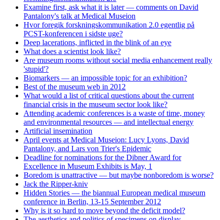
Examine first, ask what it is later — comments on David
Pantalony's talk at Medical Museion
Hvor foregik forskningskommunikation 2.0 egentlig på
PCST-konferencen i sidste uge?
Deep lacerations, inflicted in the blink of an eye
What does a scientist look like?
Are museum rooms without social media enhancement really
'stupid'?
Biomarkers — an impossible topic for an exhibition?
Best of the museum web in 2012
What would a list of critical questions about the current
financial crisis in the museum sector look like?
Attending academic conferences is a waste of time, money
and environmental resources — and intellectual energy
Artificial insemination
April events at Medical Museion: Lucy Lyons, David
Pantalony, and Lars von Trier's Epidemic
Deadline for nominations for the Dibner Award for
Excellence in Museum Exhibits is May, 1
Boredom is unattractive — but maybe nonboredom is worse?
Jack the Ripper-kniv
Hidden Stories — the biannual European medical museum
conference in Berlin, 13-15 September 2012
Why is it so hard to move beyond the deficit model?
The aesthetics and politics of specimens on display