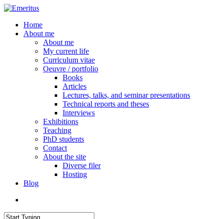
Skip
to
search
Menu
Home
main
About me
content
About me
My current life
Curriculum vitae
Oeuvre / portfolio
Books
Articles
Lectures, talks, and seminar presentations
Technical reports and theses
Interviews
Exhibitions
Teaching
PhD students
Contact
About the site
Diverse filer
Hosting
Blog
search