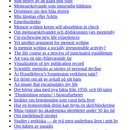
Mitt behov av att klara mig själv
Memoarskrivande som ömsesidig bildning
Drömmen om den blåa dörren
Min längtan efter Arktis
Emerituslimbo
Memoir writing keeps self-absorbtion in check
Om memoarskrivandet och dödskonsten (ars moriendi)
I’m eschewing new life experiences
Yet another argument for memoir writing
Is memoir writing a socially irresponsible activity?
The life course as a process of punctuated equilibrium
Att vara en när-/frånvarande far
Visualization of my publication record
Scientific memoirs as stories of personal decline
Är Houellebecq’s Soumission verkligen satir?
En dröm om att ge avkall på sitt barn
An image that encapsulates my life
Det börjar sina med nya fakta från 1950- och 60-talen
‘Diminishing returns’ i biografiarbetet
Insikter om begränsning som varat hela livet
Hur en homoerotisk dröm kan bryta en skrivblockering
Mina (minst) tio akademiska identiteter under 50 års tid
Om intellektuell otrohet
Studier i grekiska — de två mest underbara åren i mitt liv
Om lukten av paradis