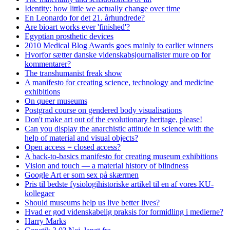
Identity: how little we actually change over time
En Leonardo for det 21. århundrede?
Are bioart works ever 'finished'?
Egyptian prosthetic devices
2010 Medical Blog Awards goes mainly to earlier winners
Hvorfor sætter danske videnskabsjournalister mure op for
kommentarer?
The transhumanist freak show
A manifesto for creating science, technology and medicine
exhibitions
On queer museums
Postgrad course on gendered body visualisations
Don't make art out of the evolutionary heritage, please!
Can you display the anarchistic attitude in science with the
help of material and visual objects?
Open access = closed access?
A back-to-basics manifesto for creating museum exhibitions
Vision and touch — a material history of blindness
Google Art er som sex på skærmen
Pris til bedste fysiologihistoriske artikel til en af vores KU-
kollegaer
Should museums help us live better lives?
Hvad er god videnskabelig praksis for formidling i medierne?
Harry Marks