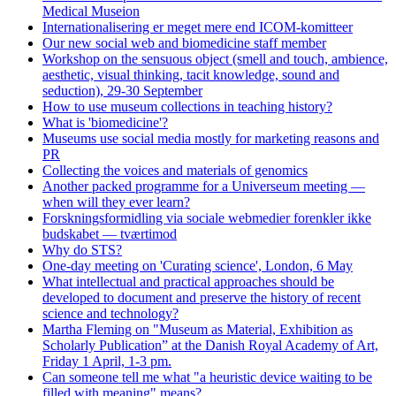
Medical Museion
Internationalisering er meget mere end ICOM-komitteer
Our new social web and biomedicine staff member
Workshop on the sensuous object (smell and touch, ambience,
aesthetic, visual thinking, tacit knowledge, sound and
seduction), 29-30 September
How to use museum collections in teaching history?
What is 'biomedicine'?
Museums use social media mostly for marketing reasons and
PR
Collecting the voices and materials of genomics
Another packed programme for a Universeum meeting —
when will they ever learn?
Forskningsformidling via sociale webmedier forenkler ikke
budskabet — tværtimod
Why do STS?
One-day meeting on 'Curating science', London, 6 May
What intellectual and practical approaches should be
developed to document and preserve the history of recent
science and technology?
Martha Fleming on "Museum as Material, Exhibition as
Scholarly Publication” at the Danish Royal Academy of Art,
Friday 1 April, 1-3 pm.
Can someone tell me what "a heuristic device waiting to be
filled with meaning" means?