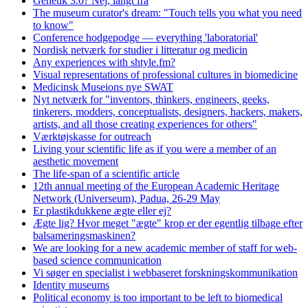
Genetik 3.0? Nej, langt fra
The museum curator's dream: "Touch tells you what you need
to know"
Conference hodgepodge — everything 'laboratorial'
Nordisk netværk for studier i litteratur og medicin
Any experiences with shtyle.fm?
Visual representations of professional cultures in biomedicine
Medicinsk Museions nye SWAT
Nyt netværk for "inventors, thinkers, engineers, geeks,
tinkerers, modders, conceptualists, designers, hackers, makers,
artists, and all those creating experiences for others"
Værktøjskasse for outreach
Living your scientific life as if you were a member of an
aesthetic movement
The life-span of a scientific article
12th annual meeting of the European Academic Heritage
Network (Universeum), Padua, 26-29 May
Er plastikdukkene ægte eller ej?
Ægte lig? Hvor meget "ægte" krop er der egentlig tilbage efter
balsameringsmaskinen?
We are looking for a new academic member of staff for web-
based science communication
Vi søger en specialist i webbaseret forskningskommunikation
Identity museums
Political economy is too important to be left to biomedical