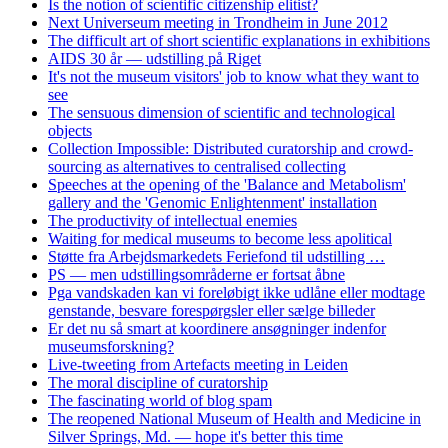
Is the notion of scientific citizenship elitist?
Next Universeum meeting in Trondheim in June 2012
The difficult art of short scientific explanations in exhibitions
AIDS 30 år — udstilling på Riget
It's not the museum visitors' job to know what they want to
see
The sensuous dimension of scientific and technological
objects
Collection Impossible: Distributed curatorship and crowd-
sourcing as alternatives to centralised collecting
Speeches at the opening of the 'Balance and Metabolism'
gallery and the 'Genomic Enlightenment' installation
The productivity of intellectual enemies
Waiting for medical museums to become less apolitical
Støtte fra Arbejdsmarkedets Feriefond til udstilling …
PS — men udstillingsområderne er fortsat åbne
Pga vandskaden kan vi foreløbigt ikke udlåne eller modtage
genstande, besvare forespørgsler eller sælge billeder
Er det nu så smart at koordinere ansøgninger indenfor
museumsforskning?
Live-tweeting from Artefacts meeting in Leiden
The moral discipline of curatorship
The fascinating world of blog spam
The reopened National Museum of Health and Medicine in
Silver Springs, Md. — hope it's better this time