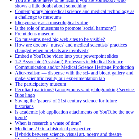
You are more likely to be right if you are somebody who
shows a little doubt about something
Contemporary biomedical science and medical technology as
a challenge to museums
Idiosyncracy as a museological virtue
Is the role of museums to promote 'social harmony'?
Fremtidens museum
Do museums need big web sites to be visible?
How are doctors', nurses' and medical scientists' practices
changed when artefacts are involved?
Embed a YouTube video into your powerpoint slides
1-2 Associate (Assistant) Professors in Medical Science
Communication and/or Medical Science Heritage Production
Alter-realism — dispense with the sci- and bioart gallery and
make scientific reality our experimentation lab
The participatory museum
Peculiar (malicious?) anonymous vanity blogranking 'service'
Bios lingo
Saving the 'papers' of 21st century science for future
historians
Is academic job application attachments on YouTube the new
trend?
When is research a waste of time?
Medicine 2.0 in a historical perspective
Hybrids between science, visual art, poetry and theatre