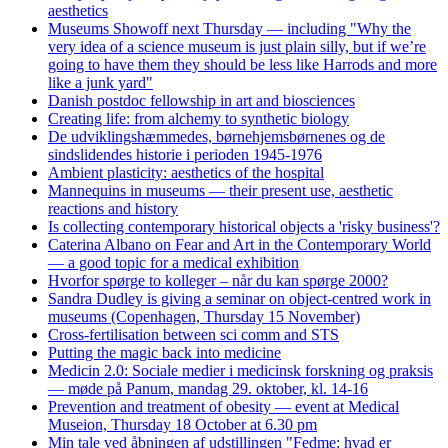
aesthetics
Museums Showoff next Thursday — including "Why the
very idea of a science museum is just plain silly, but if we’re
going to have them they should be less like Harrods and more
like a junk yard"
Danish postdoc fellowship in art and biosciences
Creating life: from alchemy to synthetic biology
De udviklingshæmmedes, børnehjemsbørnenes og de
sindslidendes historie i perioden 1945-1976
Ambient plasticity: aesthetics of the hospital
Mannequins in museums — their present use, aesthetic
reactions and history
Is collecting contemporary historical objects a 'risky business'?
Caterina Albano on Fear and Art in the Contemporary World
— a good topic for a medical exhibition
Hvorfor spørge to kolleger – når du kan spørge 2000?
Sandra Dudley is giving a seminar on object-centred work in
museums (Copenhagen, Thursday 15 November)
Cross-fertilisation between sci comm and STS
Putting the magic back into medicine
Medicin 2.0: Sociale medier i medicinsk forskning og praksis
— møde på Panum, mandag 29. oktober, kl. 14-16
Prevention and treatment of obesity — event at Medical
Museion, Thursday 18 October at 6.30 pm
Min tale ved åbningen af udstillingen "Fedme: hvad er