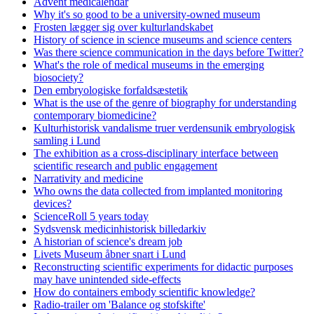
Advent medicalendar
Why it's so good to be a university-owned museum
Frosten lægger sig over kulturlandskabet
History of science in science museums and science centers
Was there science communication in the days before Twitter?
What's the role of medical museums in the emerging
biosociety?
Den embryologiske forfaldsæstetik
What is the use of the genre of biography for understanding
contemporary biomedicine?
Kulturhistorisk vandalisme truer verdensunik embryologisk
samling i Lund
The exhibition as a cross-disciplinary interface between
scientific research and public engagement
Narrativity and medicine
Who owns the data collected from implanted monitoring
devices?
ScienceRoll 5 years today
Sydsvensk medicinhistorisk billedarkiv
A historian of science's dream job
Livets Museum åbner snart i Lund
Reconstructing scientific experiments for didactic purposes
may have unintended side-effects
How do containers embody scientific knowledge?
Radio-trailer om 'Balance og stofskifte'