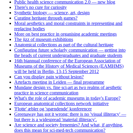
Public health science communication 2.0 — new blog
There's no cure for curiosity
Synthetic biology — science, art, design
Curating heritage through games?
Moral aesthetics and moral constraints in representing and
replacing bodies
More on best practice in organising academic meetings
The jizz of museum exhibitions
Anatomical collections as part of the cultural heritage
Configuring future scholarly communication — getting into
the heads of current undergraduates and graduate students
16th biannual conference of the European Association of
Museums of the History of Medical Sciences (EAMHMS)
will be held in Berlin, 13-15 September 2012
Can you display pain without lesion?
Artefacts meeting in Leiden — final programme
Mundane design vs. fine sci-art as two realms of aesthetic
practice in science communication
What's the role of academic museums in today's Europe?
European anatomical collections network initiative
'Flotte' æbler og 'spændende' konferencer
Greenaway has got it wrong: there is no 'visual illiteracy' —
but there is a widespread 'material illiteracy'.
Are science and society frenemies? And what, if anything,
does this mean for sci-med-tech communication?