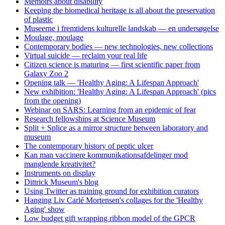
Memoirs about disability
Keeping the biomedical heritage is all about the preservation
of plastic
Museerne i fremtidens kulturelle landskab — en undersøgelse
Moulage, moulage
Contemporary bodies — new technologies, new collections
Virtual suicide — reclaim your real life
Citizen science is maturing — first scientific paper from
Galaxy Zoo 2
Opening talk — 'Healthy Aging: A Lifespan Approach'
New exhibition: 'Healthy Aging: A Lifespan Approach' (pics
from the opening)
Webinar on SARS: Learning from an epidemic of fear
Research fellowships at Science Museum
Split + Splice as a mirror structure between laboratory and
museum
The contemporary history of peptic ulcer
Kan man vaccinere kommunikationsafdelinger mod
manglende kreativitet?
Instruments on display
Dittrick Museum's blog
Using Twitter as training ground for exhibition curators
Hanging Liv Carlé Mortensen's collages for the 'Healthy
Aging' show
Low budget gift wrapping ribbon model of the GPCR