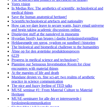
Vores vision
In Medias Res: The aesthetics of scientific, technological and
medical things
Save the human anatomical heritage!
Scientific/technological artefacts and nationality
How can we dare leave to secure warm, fuzzy email universe
and begin taking academic discussions online.
Displaying stuff at the nanolevel in museums
Hvordan Storify kan bruges i daglig forskningsformidling
Heldagsmøde om sprog, sygdom og sundhed i historien
The biological and biomedical challenge to the humanities
Åbne op for den æstetiske produktionsproces
6229
Progress in medical science and technology?
Planning our Sensuous Investigation Room for close
encounters with material things
At the margins of life and death
Mundane design vs. fine sci-art: two realms of aesthetic
practice in science communication
The nice and fuzzy feeling of TED talks
MUSE seminar #1: From Material Culture to Material
Heritage
MUSE-seminarer for alle der er interesserede i
forskningskommunikation