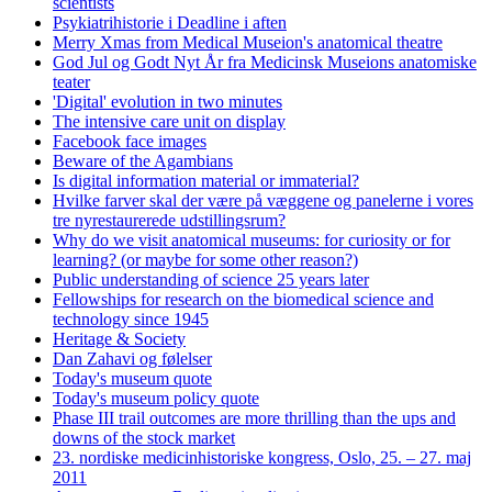
scientists
Psykiatrihistorie i Deadline i aften
Merry Xmas from Medical Museion's anatomical theatre
God Jul og Godt Nyt År fra Medicinsk Museions anatomiske
teater
'Digital' evolution in two minutes
The intensive care unit on display
Facebook face images
Beware of the Agambians
Is digital information material or immaterial?
Hvilke farver skal der være på væggene og panelerne i vores
tre nyrestaurerede udstillingsrum?
Why do we visit anatomical museums: for curiosity or for
learning? (or maybe for some other reason?)
Public understanding of science 25 years later
Fellowships for research on the biomedical science and
technology since 1945
Heritage & Society
Dan Zahavi og følelser
Today's museum quote
Today's museum policy quote
Phase III trail outcomes are more thrilling than the ups and
downs of the stock market
23. nordiske medicinhistoriske kongress, Oslo, 25. – 27. maj
2011