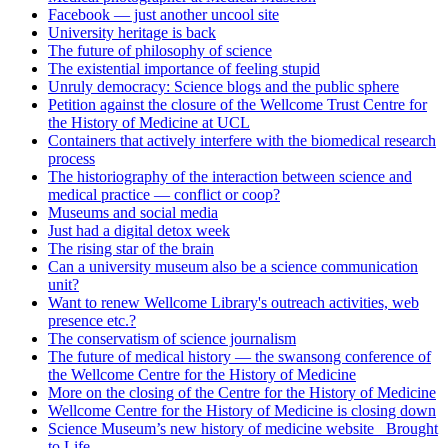
Facebook — just another uncool site
University heritage is back
The future of philosophy of science
The existential importance of feeling stupid
Unruly democracy: Science blogs and the public sphere
Petition against the closure of the Wellcome Trust Centre for
the History of Medicine at UCL
Containers that actively interfere with the biomedical research
process
The historiography of the interaction between science and
medical practice — conflict or coop?
Museums and social media
Just had a digital detox week
The rising star of the brain
Can a university museum also be a science communication
unit?
Want to renew Wellcome Library's outreach activities, web
presence etc.?
The conservatism of science journalism
The future of medical history — the swansong conference of
the Wellcome Centre for the History of Medicine
More on the closing of the Centre for the History of Medicine
Wellcome Centre for the History of Medicine is closing down
Science Museum’s new history of medicine website _Brought
to Life_