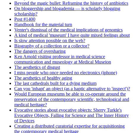
Beyond the magic bullet: Reframing the history of antibiotics
On bloggership and blogademia — is scholarly blogging
scholarship?
Post #1400
Handbook for the material turn
Venter's dismissal of the medical implications of genomics
A kind of medical 'museum' I have quite mixed feelings about
Is slow attention possible on the web?
Biography of a collection or a collector?
The dangers of oversharing
Ken Arnold visiting professor in medical science
communication and museology at Medical Museion
The aesthetics of disgust
I miss people who once needed no electronics (iphone)
The aesthetics of healthy aging
The last cathedrals built for a dying medium
Can you 'inhapt' an object (as a haptic alternative to 'inspect')?
Would European museums be able to co-operate around the
preservation of the contemporary scientific, technological and
medical heritage?
Evocative stories about evocative objects: Sherry Turkle's
Evocative Objects, Falling for Science and The Inner History
of Devices
Creating a distributed curatorial expertise for acquisitioning
the contemporary medical heritage