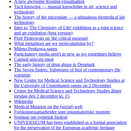
A new awesome Rosling-visualisation
Tacit knowing — manual knowledge in art, science and
technology
The history of the microplate — a ubiquitous biomedical lab
technology
Intro to 'The Chemistry of Life' exhibition as a joint science
and art exhibition (beta version)
Piotr Piotrowski on 'the critical museum'
What metaphors are we molecularising by?
Milena Penkowa-sagen
Participatory media aren't as new as we sometimes believe
Canned unicorn meat
The early history of drug abuse in Denmark
The Seven Sisters: Subgenres of bioi of contemporary life
scientists
New Centre for Medical Science and Technology Studies at
the University of Copenhagen opens on 2 December
Centre for Medical Science and Technology Studies åbner
torsdag den 2 december kl. 15
Wikipedia
Medical Museion on the (social) web
Forskningssamarbejder som organisatoriske monstre
Seminar om syntetisk biologi
UNIVERSEUM has been established as a formal association
for the preservation of the European academic heritage