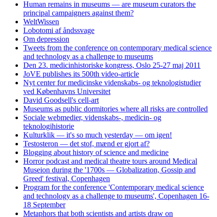
Human remains in museums — are museum curators the
principal campaigners against them?
WeltWissen
Lobotomi af åndssvage
Om depression
Tweets from the conference on contemporary medical science
and technology as a challenge to museums
Den 23. medicinhistoriske kongress, Oslo 25-27 maj 2011
JoVE publishes its 500th video-article
Nyt center for medicinske videnskabs- og teknologistudier
ved Københavns Universitet
David Goodsell's cell-art
Museums as public dormitories where all risks are controlled
Sociale webmedier, videnskabs-, medicin- og
teknologihistorie
Kulturklik — it's so much yesterday — om igen!
Testosteron — det stof, mænd er gjort af?
Blogging about history of science and medicine
Horror podcast and medical theatre tours around Medical
Museion during the '1700s — Globalization, Gossip and
Greed' festival, Copenhagen
Program for the conference 'Contemporary medical science
and technology as a challenge to museums', Copenhagen 16-
18 September
Metaphors that both scientists and artists draw on