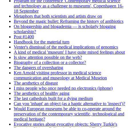
Program for the conference 'Contemporary medical science
and technology as a challenge to museums', Copenhagen 16-
18 September
Metaphors that both scientists and artists draw on
Beyond the magic bullet: Reframing the history of antibiotics
On bloggership and blogademia — is scholarly blogging
scholarship?
Post #1400
Handbook for the material turn
Venter's dismissal of the medical implications of genomics
A kind of medical 'museum' I have quite mixed feelings about
Is slow attention possible on the web?
Biography of a collection or a collector?
The dangers of oversharing
Ken Arnold visiting professor in medical science
communication and museology at Medical Museion
The aesthetics of disgust
I miss people who once needed no electronics (iphone)
The aesthetics of healthy aging
The last cathedrals built for a dying medium
Can you 'inhapt' an object (as a haptic alternative to 'inspect')?
Would European museums be able to co-operate around the
preservation of the contemporary scientific, technological and
medical heritage?
Evocative stories about evocative objects: Sherry Turkle's