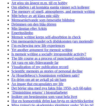
Att göra sin ångest m.m. till en hobby
Om glädjen i att kontakta gamla vänner och kolleger
The memory of smell, atmospheres, and memoir writing
Mitt behov av att klara mig själv
Memoarskrivande som ömsesidig bildning
Drömmen om den blåa dörren
Min längtan efter Arktis
Emerituslimbo
Memoir writing keeps self-absorbtion in check
Om memoarskrivandet och dödskonsten (ars moriendi)
I’m eschewing new life experiences
Yet another argument for memoir writing
Is memoir writing a socially irresponsible activity?
The life course as a process of punctuated equilibrium
Att vara en när-/frånvarande far
Visualization of my publication record
Scientific memoirs as stories of personal decline
Är Houellebecq’s Soumission verkligen satir?
En dröm om att ge avkall på sitt barn
An image that encapsulates my life
Det börjar sina med nya fakta från 1950- och 60-talen
‘Diminishing returns’ i biografiarbetet
Insikter om begränsning som varat hela livet
Hur en homoerotisk dröm kan bryta en skrivblockering
Mina (minst) tio akademiska identiteter under 50 års tid