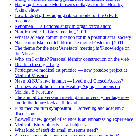
Hanging Liv Carlé Mortensen's collages for the 'Healthy
Aging' show
Low budget gift wrapping ribbon model of the GPCR
receptor
Repomen — a fictional study in organ 'circulation'
Nordic medical history meeting, 2011
What is science communication for in a postindustrial society?
Næste nordiske medicinhistoriske møde i Oslo, maj 2011
The theme for the next 'Artefacts' meeting is 'Knowledge on
the Move'
Who am I online? Personal identity construction on the web
Death in the digital age
Participative medical art practice — new postdoc project at
Medical Museion
Navn på KU's nye intranet — hvad med Closed Access?
Our new exhibition — on 'Healthy Aging' — opens on
Monday 8 February
The annual Universeum meeting on university heritage now
and in the future looks a little dull
First medical film symposium — screening and academic
discussions
Boswell's new gospel of science is an embarassing experience
Medical history objects — art objects
What kind of staff do small museums need?
Are science centers and science museums converging?