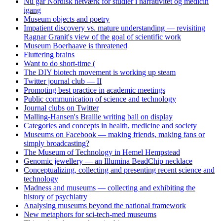
Nu går Nordisk netværk for studier i narrativitet og medicin
igang
Museum objects and poetry
Impatient discovery vs. mature understanding — revisiting
Ragnar Granit's view of the goal of scientific work
Museum Boerhaave is threatened
Fluttering brains
Want to do short-time (
The DIY biotech movement is working up steam
Twitter journal club — II
Promoting best practice in academic meetings
Public communication of science and technology
Journal clubs on Twitter
Malling-Hansen's Braille writing ball on display
Categories and concepts in health, medicine and society
Museums on Facebook — making friends, making fans or
simply broadcasting?
The Museum of Technology in Hemel Hempstead
Genomic jewellery — an Illumina BeadChip necklace
Conceptualizing, collecting and presenting recent science and
technology
Madness and museums — collecting and exhibiting the
history of psychiatry
Analysing museums beyond the national framework
New metaphors for sci-tech-med museums