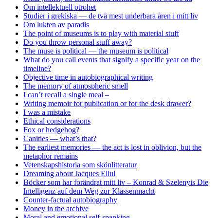
Om intellektuell otrohet
Studier i grekiska — de två mest underbara åren i mitt liv
Om lukten av paradis
The point of museums is to play with material stuff
Do you throw personal stuff away?
The muse is political — the museum is political
What do you call events that signify a specific year on the
timeline?
Objective time in autobiographical writing
The memory of atmospheric smell
I can’t recall a single meal –
Writing memoir for publication or for the desk drawer?
I was a mistake
Ethical considerations
Fox or hedgehog?
Canities — what’s that?
The earliest memories — the act is lost in oblivion, but the
metaphor remains
Vetenskapshistoria som skönlitteratur
Dreaming about Jacques Ellul
Böcker som har forändrat mitt liv – Konrad & Szelenyis Die
Intelligenz auf dem Weg zur Klassenmacht
Counter-factual autobiography
Money in the archive
Moral and emotional self-spanking