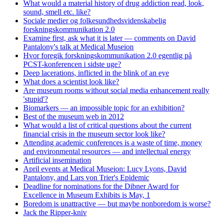
What would a material history of drug addiction read, look,
sound, smell etc. like?
Sociale medier og folkesundhedsvidenskabelig
forskningskommunikation 2.0
Examine first, ask what it is later — comments on David
Pantalony's talk at Medical Museion
Hvor foregik forskningskommunikation 2.0 egentlig på
PCST-konferencen i sidste uge?
Deep lacerations, inflicted in the blink of an eye
What does a scientist look like?
Are museum rooms without social media enhancement really
'stupid'?
Biomarkers — an impossible topic for an exhibition?
Best of the museum web in 2012
What would a list of critical questions about the current
financial crisis in the museum sector look like?
Attending academic conferences is a waste of time, money
and environmental resources — and intellectual energy
Artificial insemination
April events at Medical Museion: Lucy Lyons, David
Pantalony, and Lars von Trier's Epidemic
Deadline for nominations for the Dibner Award for
Excellence in Museum Exhibits is May, 1
Boredom is unattractive — but maybe nonboredom is worse?
Jack the Ripper-kniv