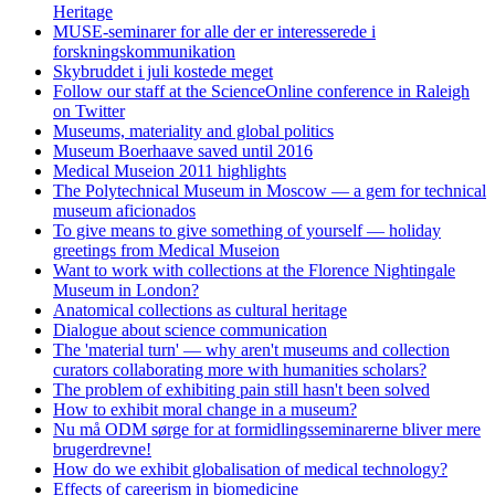
Heritage
MUSE-seminarer for alle der er interesserede i
forskningskommunikation
Skybruddet i juli kostede meget
Follow our staff at the ScienceOnline conference in Raleigh
on Twitter
Museums, materiality and global politics
Museum Boerhaave saved until 2016
Medical Museion 2011 highlights
The Polytechnical Museum in Moscow — a gem for technical
museum aficionados
To give means to give something of yourself — holiday
greetings from Medical Museion
Want to work with collections at the Florence Nightingale
Museum in London?
Anatomical collections as cultural heritage
Dialogue about science communication
The 'material turn' — why aren't museums and collection
curators collaborating more with humanities scholars?
The problem of exhibiting pain still hasn't been solved
How to exhibit moral change in a museum?
Nu må ODM sørge for at formidlingsseminarerne bliver mere
brugerdrevne!
How do we exhibit globalisation of medical technology?
Effects of careerism in biomedicine