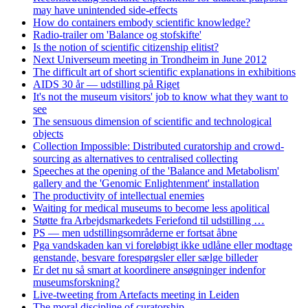
may have unintended side-effects
How do containers embody scientific knowledge?
Radio-trailer om 'Balance og stofskifte'
Is the notion of scientific citizenship elitist?
Next Universeum meeting in Trondheim in June 2012
The difficult art of short scientific explanations in exhibitions
AIDS 30 år — udstilling på Riget
It's not the museum visitors' job to know what they want to
see
The sensuous dimension of scientific and technological
objects
Collection Impossible: Distributed curatorship and crowd-
sourcing as alternatives to centralised collecting
Speeches at the opening of the 'Balance and Metabolism'
gallery and the 'Genomic Enlightenment' installation
The productivity of intellectual enemies
Waiting for medical museums to become less apolitical
Støtte fra Arbejdsmarkedets Feriefond til udstilling …
PS — men udstillingsområderne er fortsat åbne
Pga vandskaden kan vi foreløbigt ikke udlåne eller modtage
genstande, besvare forespørgsler eller sælge billeder
Er det nu så smart at koordinere ansøgninger indenfor
museumsforskning?
Live-tweeting from Artefacts meeting in Leiden
The moral discipline of curatorship