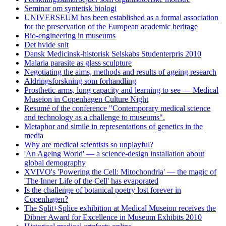
Seminar om syntetisk biologi
UNIVERSEUM has been established as a formal association
for the preservation of the European academic heritage
Bio-engineering in museums
Det hvide snit
Dansk Medicinsk-historisk Selskabs Studenterpris 2010
Malaria parasite as glass sculpture
Negotiating the aims, methods and results of ageing research
Aldringsforskning som forhandling
Prosthetic arms, lung capacity and learning to see — Medical
Museion in Copenhagen Culture Night
Resumé of the conference "Contemporary medical science
and technology as a challenge to museums".
Metaphor and simile in representations of genetics in the
media
Why are medical scientists so unplayful?
'An Ageing World' — a science-design installation about
global demography
XVIVO's 'Powering the Cell: Mitochondria' — the magic of
'The Inner Life of the Cell' has evaporated
Is the challenge of botanical poetry lost forever in
Copenhagen?
The Split+Splice exhibition at Medical Museion receives the
Dibner Award for Excellence in Museum Exhibits 2010