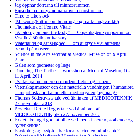
Jag öppnar dörrarna till minnesrummen
Episodic memory and narrative reconstruction
Time to take stock
(Museums)kultur som branding- og marketingsværktøj
The making of Femme Vitale
"Anatomy, art and the body" — Copenhagen symposium on
Vesalius' 500th anniversary
Materialitet og sanselighed — om at bryde visualitetens
tyranni på museer
Science in the Arts seminar at Medical Museion on 9 April, 1-
2 pm
Galen som geometer og læge
Touching The Tactile — workshop at Medical Museion, 10-
11 April, 2014
"Så tæt på hinanden som ordene Leber og Leben"
Vetenskapsmuseer och den materiella vändningen i humaniora
– biopolitisk abdikation eller medborgarengagemang?
Thomas Söderqvists tale ved åbningen af MEDICOTEKNIK,
27. november 2013
Prodekan Birthe Høghs tale ved åbningen af
MEDICOTEKNIK, den 27. november 2013
Er det ubetinget godt at blive ved med at være nyskabende og
nytænkende?
Forskning og livsløb – har kreativiteten en udløbsdato?