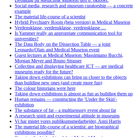
Debatdag på Medicinsk Museion den 8. oktober.
Social media, research and museum curatorship — a concrete
example
The material life-course of a scientist
Hybrid Psychiatry Room (beta version) in Medical Museion
Verdensklasse, verdensklasse, verdensklasse …
Is Yammer really an appropriate communication tool for
universities?
The Data Body on the Dissection Table — a joint
Leonardo/Olats and Medical Museion event
Guest lectures at Medical Museion: Massimiano Bucchi,
Morgan Meyer and Bruno Strasser
Collecting and displaying healthcare ICT — are medical
museums ready for the future?
Taking down exhibitions can bring us closer to the objects
than building new ones (and create more fun)
The colour historians were here
Taking down exhibitions is almost as fun as building them up
Human remains — constructing the 'Under the Skin'-
exhibition
The substance of fat – a multisensory event about fat
A research spirit and experimental attitude in museums
Vi har mistet vores publikumsmedarbejder, Anni Harris
The material life-course of a scientist: are biographical
exhibitions possible?