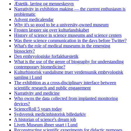
Æstetik, læring og menneskesyn
Narrativity in exhibition making — the current enthusiasm is
problematic
Advent medicalendar
Why it's so good to be a university-owned museum
Frosten lægger sig over kulturlandskabet
History of science in science museums and science centers
Was there science communication in the days before Twitter?
What's the role of medical museums in the emerging
biosociety?
Den embryologiske forfaldsæstetik
What is the use of the genre of biography for understanding
contemporary biomedicine?
Kulturhistorisk vandalisme truer verdensunik embryologisk
samling i Lund
The exhibition as a cross-disciplinary interface between
scientific research and public engagement
Narrativity and medicine
Who owns the data collected from implanted monitoring
devices?
ScienceRoll 5 years today
Sydsvensk medicinhistorisk billedarkiv
A historian of science's dream job
Livets Museum åbner snart i Lund
Reconstructing scientific experiments for didactic purposes