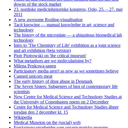
downs of the stock market
23. nordiske medicinhistoriske kongress, Oslo, 25. – 27. maj
2011
A new awesome Rosling-visualisation
Tacit knowing — manual knowledge in art, science and
technology
The history of the microplate — a ubiquitous biomedical lab
technology
Intro to 'The Chemistry of Life' exhibition as a joint science
and art exhibition (beta version)
Piotr Piotrowski on 'the critical museum'
What metaphors are we molecularising by?
Milena Penkowa-sagen
Participatory media aren't as new as we sometimes believe
Canned unicorn meat
The early history of drug abuse in Denmark
The Seven Sisters: Subgenres of bioi of contemporary life
scientists
New Centre for Medical Science and Technology Studies at
the University of Copenhagen opens on 2 December
Centre for Medical Science and Technology Studies åbner
torsdag den 2 december kl. 15
Wikipedia
Medical Museion on the (social) web
Forskningssamarbejder som organisatoriske monstre