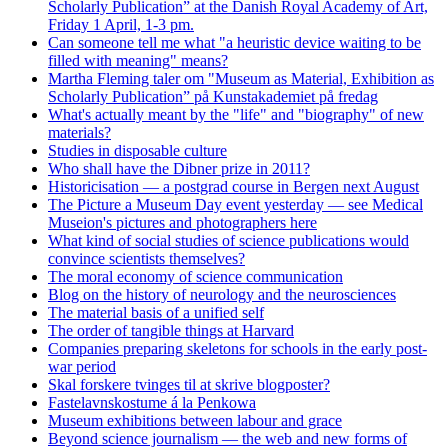
Scholarly Publication” at the Danish Royal Academy of Art,
Friday 1 April, 1-3 pm.
Can someone tell me what "a heuristic device waiting to be
filled with meaning" means?
Martha Fleming taler om "Museum as Material, Exhibition as
Scholarly Publication” på Kunstakademiet på fredag
What's actually meant by the "life" and "biography" of new
materials?
Studies in disposable culture
Who shall have the Dibner prize in 2011?
Historicisation — a postgrad course in Bergen next August
The Picture a Museum Day event yesterday — see Medical
Museion's pictures and photographers here
What kind of social studies of science publications would
convince scientists themselves?
The moral economy of science communication
Blog on the history of neurology and the neurosciences
The material basis of a unified self
The order of tangible things at Harvard
Companies preparing skeletons for schools in the early post-
war period
Skal forskere tvinges til at skrive blogposter?
Fastelavnskostume á la Penkowa
Museum exhibitions between labour and grace
Beyond science journalism — the web and new forms of