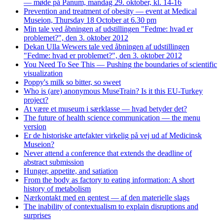
— møde på Panum, mandag 29. oktober, kl. 14-16
Prevention and treatment of obesity — event at Medical
Museion, Thursday 18 October at 6.30 pm
Min tale ved åbningen af udstillingen "Fedme: hvad er
problemet?", den 3. oktober 2012
Dekan Ulla Wewers tale ved åbningen af udstillingen
"Fedme: hvad er problemet?", den 3. oktober 2012
You Need To See This — Pushing the boundaries of scientific
visualization
Poppy's milk so bitter, so sweet
Who is (are) anonymous MuseTrain? Is it this EU-Turkey
project?
At være et museum i særklasse — hvad betyder det?
The future of health science communication — the menu
version
Er de historiske artefakter virkelig på vej ud af Medicinsk
Museion?
Never attend a conference that extends the deadline of
abstract submission
Hunger, appetite, and satiation
From the body as factory to eating information: A short
history of metabolism
Nærkontakt med en gentest — af den materielle slags
The inability of contextualism to explain disruptions and
surprises