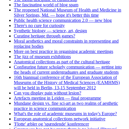
The fascinating world of blog spam
The reopened National Museum of Health and Medicine in
Silver Springs, Md. — hope it's better this time
Public health science communication 2.0 — new blog
There's no cure for curiosity
Synthetic biology — science, art, design
Curating heritage through games?
Moral aesthetics and moral constraints in representing and
replacing bodies
More on best practice in organising academic meetings
The jizz of museum exhibitions
Anatomical collections as part of the cultural heritage
Configuring future scholarly communication — getting into
the heads of current undergraduates and graduate students
16th biannual conference of the European Association of
Museums of the History of Medical Sciences (EAMHMS)
will be held in Berlin, 13-15 September 2012
Can you display pain without lesion?
Artefacts meeting in Leiden — final programme
Mundane design vs. fine sci-art as two realms of aesthetic
practice in science communication
What's the role of academic museums in today's Europe?
European anatomical collections network initiative
'Flotte' æbler og 'spændende' konferencer