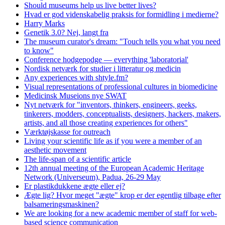
Should museums help us live better lives?
Hvad er god videnskabelig praksis for formidling i medierne?
Harry Marks
Genetik 3.0? Nej, langt fra
The museum curator's dream: "Touch tells you what you need
to know"
Conference hodgepodge — everything 'laboratorial'
Nordisk netværk for studier i litteratur og medicin
Any experiences with shtyle.fm?
Visual representations of professional cultures in biomedicine
Medicinsk Museions nye SWAT
Nyt netværk for "inventors, thinkers, engineers, geeks,
tinkerers, modders, conceptualists, designers, hackers, makers,
artists, and all those creating experiences for others"
Værktøjskasse for outreach
Living your scientific life as if you were a member of an
aesthetic movement
The life-span of a scientific article
12th annual meeting of the European Academic Heritage
Network (Universeum), Padua, 26-29 May
Er plastikdukkene ægte eller ej?
Ægte lig? Hvor meget "ægte" krop er der egentlig tilbage efter
balsameringsmaskinen?
We are looking for a new academic member of staff for web-
based science communication