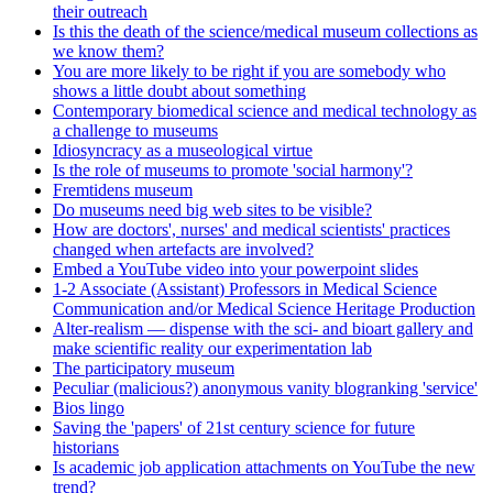
their outreach
Is this the death of the science/medical museum collections as
we know them?
You are more likely to be right if you are somebody who
shows a little doubt about something
Contemporary biomedical science and medical technology as
a challenge to museums
Idiosyncracy as a museological virtue
Is the role of museums to promote 'social harmony'?
Fremtidens museum
Do museums need big web sites to be visible?
How are doctors', nurses' and medical scientists' practices
changed when artefacts are involved?
Embed a YouTube video into your powerpoint slides
1-2 Associate (Assistant) Professors in Medical Science
Communication and/or Medical Science Heritage Production
Alter-realism — dispense with the sci- and bioart gallery and
make scientific reality our experimentation lab
The participatory museum
Peculiar (malicious?) anonymous vanity blogranking 'service'
Bios lingo
Saving the 'papers' of 21st century science for future
historians
Is academic job application attachments on YouTube the new
trend?