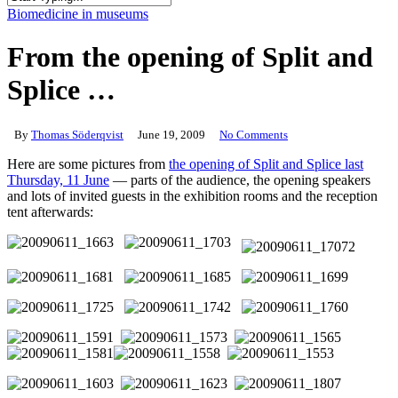
Close
Biomedicine in museums
Search
From the opening of Split and
Splice …
By
Thomas Söderqvist
June 19, 2009
No Comments
Here are some pictures from
the opening of Split and Splice last
Thursday, 11 June
— parts of the audience, the opening speakers
and lots of invited guests in the exhibition rooms and the reception
tent afterwards: