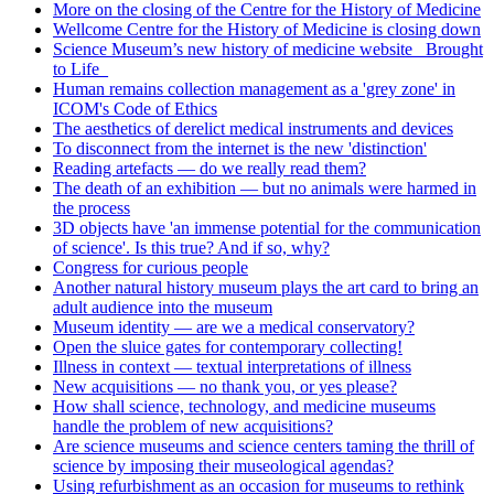
More on the closing of the Centre for the History of Medicine
Wellcome Centre for the History of Medicine is closing down
Science Museum’s new history of medicine website _Brought
to Life_
Human remains collection management as a 'grey zone' in
ICOM's Code of Ethics
The aesthetics of derelict medical instruments and devices
To disconnect from the internet is the new 'distinction'
Reading artefacts — do we really read them?
The death of an exhibition — but no animals were harmed in
the process
3D objects have 'an immense potential for the communication
of science'. Is this true? And if so, why?
Congress for curious people
Another natural history museum plays the art card to bring an
adult audience into the museum
Museum identity — are we a medical conservatory?
Open the sluice gates for contemporary collecting!
Illness in context — textual interpretations of illness
New acquisitions — no thank you, or yes please?
How shall science, technology, and medicine museums
handle the problem of new acquisitions?
Are science museums and science centers taming the thrill of
science by imposing their museological agendas?
Using refurbishment as an occasion for museums to rethink