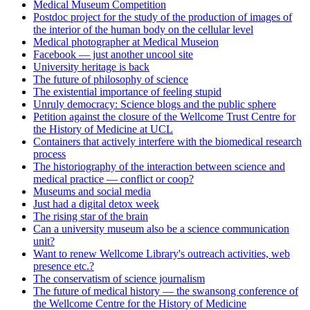
Medical Museum Competition
Postdoc project for the study of the production of images of
the interior of the human body on the cellular level
Medical photographer at Medical Museion
Facebook — just another uncool site
University heritage is back
The future of philosophy of science
The existential importance of feeling stupid
Unruly democracy: Science blogs and the public sphere
Petition against the closure of the Wellcome Trust Centre for
the History of Medicine at UCL
Containers that actively interfere with the biomedical research
process
The historiography of the interaction between science and
medical practice — conflict or coop?
Museums and social media
Just had a digital detox week
The rising star of the brain
Can a university museum also be a science communication
unit?
Want to renew Wellcome Library's outreach activities, web
presence etc.?
The conservatism of science journalism
The future of medical history — the swansong conference of
the Wellcome Centre for the History of Medicine