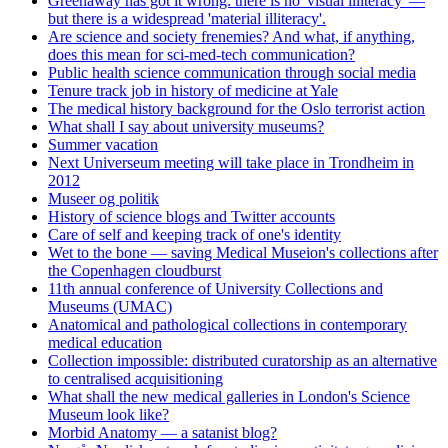
Greenaway has got it wrong: there is no 'visual illiteracy' —
but there is a widespread 'material illiteracy'.
Are science and society frenemies? And what, if anything,
does this mean for sci-med-tech communication?
Public health science communication through social media
Tenure track job in history of medicine at Yale
The medical history background for the Oslo terrorist action
What shall I say about university museums?
Summer vacation
Next Universeum meeting will take place in Trondheim in
2012
Museer og politik
History of science blogs and Twitter accounts
Care of self and keeping track of one's identity
Wet to the bone — saving Medical Museion's collections after
the Copenhagen cloudburst
11th annual conference of University Collections and
Museums (UMAC)
Anatomical and pathological collections in contemporary
medical education
Collection impossible: distributed curatorship as an alternative
to centralised acquisitioning
What shall the new medical galleries in London's Science
Museum look like?
Morbid Anatomy — a satanist blog?