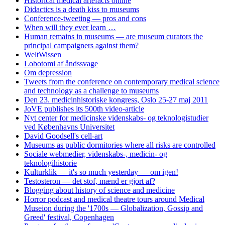
Historical medical artefacts online
Didactics is a death kiss to museums
Conference-tweeting — pros and cons
When will they ever learn …
Human remains in museums — are museum curators the
principal campaigners against them?
WeltWissen
Lobotomi af åndssvage
Om depression
Tweets from the conference on contemporary medical science
and technology as a challenge to museums
Den 23. medicinhistoriske kongress, Oslo 25-27 maj 2011
JoVE publishes its 500th video-article
Nyt center for medicinske videnskabs- og teknologistudier
ved Københavns Universitet
David Goodsell's cell-art
Museums as public dormitories where all risks are controlled
Sociale webmedier, videnskabs-, medicin- og
teknologihistorie
Kulturklik — it's so much yesterday — om igen!
Testosteron — det stof, mænd er gjort af?
Blogging about history of science and medicine
Horror podcast and medical theatre tours around Medical
Museion during the '1700s — Globalization, Gossip and
Greed' festival, Copenhagen