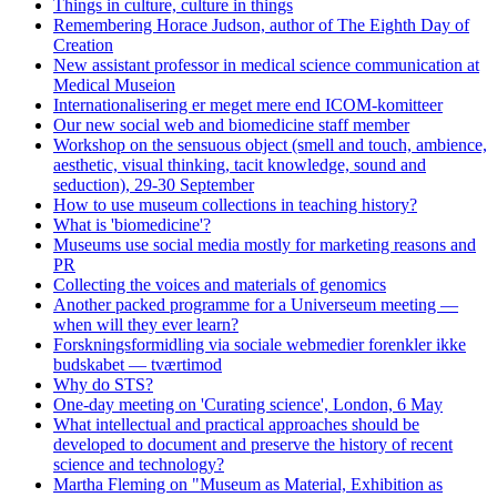
Things in culture, culture in things
Remembering Horace Judson, author of The Eighth Day of
Creation
New assistant professor in medical science communication at
Medical Museion
Internationalisering er meget mere end ICOM-komitteer
Our new social web and biomedicine staff member
Workshop on the sensuous object (smell and touch, ambience,
aesthetic, visual thinking, tacit knowledge, sound and
seduction), 29-30 September
How to use museum collections in teaching history?
What is 'biomedicine'?
Museums use social media mostly for marketing reasons and
PR
Collecting the voices and materials of genomics
Another packed programme for a Universeum meeting —
when will they ever learn?
Forskningsformidling via sociale webmedier forenkler ikke
budskabet — tværtimod
Why do STS?
One-day meeting on 'Curating science', London, 6 May
What intellectual and practical approaches should be
developed to document and preserve the history of recent
science and technology?
Martha Fleming on "Museum as Material, Exhibition as