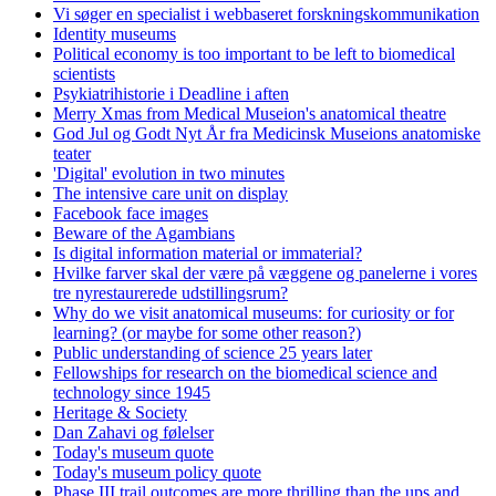
Vi søger en specialist i webbaseret forskningskommunikation
Identity museums
Political economy is too important to be left to biomedical
scientists
Psykiatrihistorie i Deadline i aften
Merry Xmas from Medical Museion's anatomical theatre
God Jul og Godt Nyt År fra Medicinsk Museions anatomiske
teater
'Digital' evolution in two minutes
The intensive care unit on display
Facebook face images
Beware of the Agambians
Is digital information material or immaterial?
Hvilke farver skal der være på væggene og panelerne i vores
tre nyrestaurerede udstillingsrum?
Why do we visit anatomical museums: for curiosity or for
learning? (or maybe for some other reason?)
Public understanding of science 25 years later
Fellowships for research on the biomedical science and
technology since 1945
Heritage & Society
Dan Zahavi og følelser
Today's museum quote
Today's museum policy quote
Phase III trail outcomes are more thrilling than the ups and