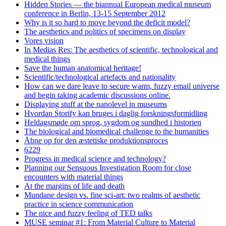
Hidden Stories — the biannual European medical museum
conference in Berlin, 13-15 September 2012
Why is it so hard to move beyond the deficit model?
The aesthetics and politics of specimens on display
Vores vision
In Medias Res: The aesthetics of scientific, technological and
medical things
Save the human anatomical heritage!
Scientific/technological artefacts and nationality
How can we dare leave to secure warm, fuzzy email universe
and begin taking academic discussions online.
Displaying stuff at the nanolevel in museums
Hvordan Storify kan bruges i daglig forskningsformidling
Heldagsmøde om sprog, sygdom og sundhed i historien
The biological and biomedical challenge to the humanities
Åbne op for den æstetiske produktionsproces
6229
Progress in medical science and technology?
Planning our Sensuous Investigation Room for close
encounters with material things
At the margins of life and death
Mundane design vs. fine sci-art: two realms of aesthetic
practice in science communication
The nice and fuzzy feeling of TED talks
MUSE seminar #1: From Material Culture to Material