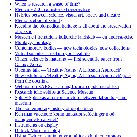
When is research a waste of time?
Medicine 2.0 in a historical perspective
Hybrids between science, visual art, poetry and theatre
Memoirs about disability
Keeping the biomedical heritage is all about the preservation
of plastic
Museerne i fremtidens kulturelle landskab — en undersøgelse
Moulage, moulage
Contemporary bodies — new technologies, new collections
Virtual suicide — reclaim your real life
Citizen science is maturing — first scientific paper from
Galaxy Zoo 2
Opening talk — 'Healthy Aging: A Lifespan Approach'
New exhibition: 'Healthy Aging: A Lifespan Approach' (pics
from the opening)
Webinar on SARS: Learning from an epidemic of fear
Research fellowships at Science Museum
Split + Splice as a mirror structure between laboratory and
museum
The contemporary history of peptic ulcer
Kan man vaccinere kommunikationsafdelinger mod
manglende kreativitet?
Instruments on display
Dittrick Museum's blog
Using Twitter as training ground for exhibition curators