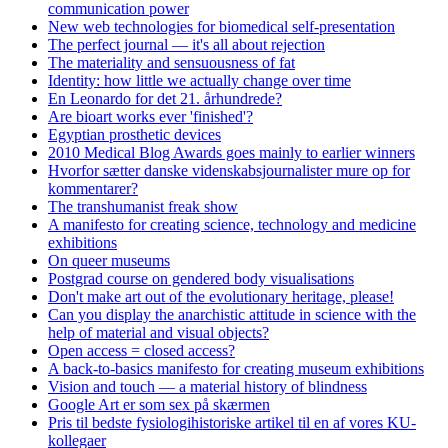
communication power
New web technologies for biomedical self-presentation
The perfect journal — it's all about rejection
The materiality and sensuousness of fat
Identity: how little we actually change over time
En Leonardo for det 21. århundrede?
Are bioart works ever 'finished'?
Egyptian prosthetic devices
2010 Medical Blog Awards goes mainly to earlier winners
Hvorfor sætter danske videnskabsjournalister mure op for
kommentarer?
The transhumanist freak show
A manifesto for creating science, technology and medicine
exhibitions
On queer museums
Postgrad course on gendered body visualisations
Don't make art out of the evolutionary heritage, please!
Can you display the anarchistic attitude in science with the
help of material and visual objects?
Open access = closed access?
A back-to-basics manifesto for creating museum exhibitions
Vision and touch — a material history of blindness
Google Art er som sex på skærmen
Pris til bedste fysiologihistoriske artikel til en af vores KU-
kollegaer