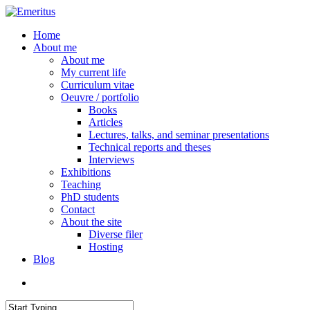
Skip
to
search
Menu
Home
main
About me
content
About me
My current life
Curriculum vitae
Oeuvre / portfolio
Books
Articles
Lectures, talks, and seminar presentations
Technical reports and theses
Interviews
Exhibitions
Teaching
PhD students
Contact
About the site
Diverse filer
Hosting
Blog
search