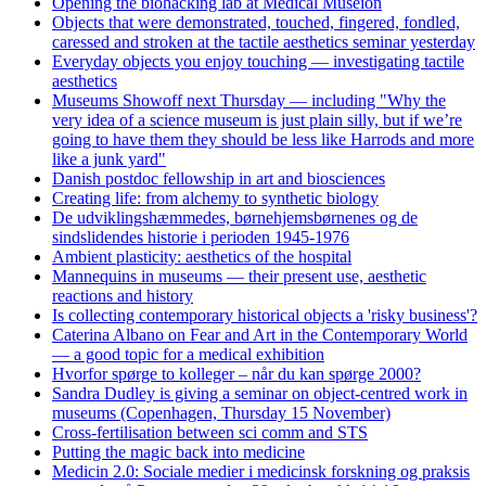
Opening the biohacking lab at Medical Museion
Objects that were demonstrated, touched, fingered, fondled,
caressed and stroken at the tactile aesthetics seminar yesterday
Everyday objects you enjoy touching — investigating tactile
aesthetics
Museums Showoff next Thursday — including "Why the
very idea of a science museum is just plain silly, but if we’re
going to have them they should be less like Harrods and more
like a junk yard"
Danish postdoc fellowship in art and biosciences
Creating life: from alchemy to synthetic biology
De udviklingshæmmedes, børnehjemsbørnenes og de
sindslidendes historie i perioden 1945-1976
Ambient plasticity: aesthetics of the hospital
Mannequins in museums — their present use, aesthetic
reactions and history
Is collecting contemporary historical objects a 'risky business'?
Caterina Albano on Fear and Art in the Contemporary World
— a good topic for a medical exhibition
Hvorfor spørge to kolleger – når du kan spørge 2000?
Sandra Dudley is giving a seminar on object-centred work in
museums (Copenhagen, Thursday 15 November)
Cross-fertilisation between sci comm and STS
Putting the magic back into medicine
Medicin 2.0: Sociale medier i medicinsk forskning og praksis