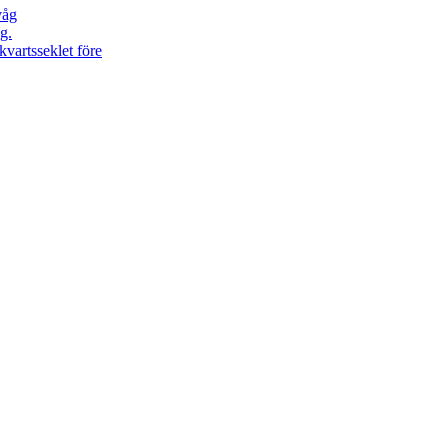
våg
g.
kvartsseklet före