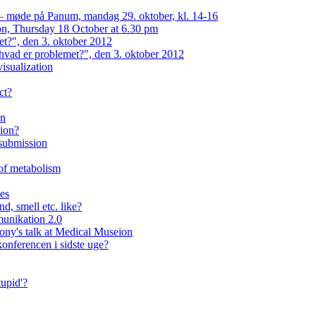
 — møde på Panum, mandag 29. oktober, kl. 14-16
on, Thursday 18 October at 6.30 pm
et?", den 3. oktober 2012
hvad er problemet?", den 3. oktober 2012
isualization
ct?
on
eion?
 submission
 of metabolism
ses
d, smell etc. like?
unikation 2.0
lony's talk at Medical Museion
onferencen i sidste uge?
upid'?