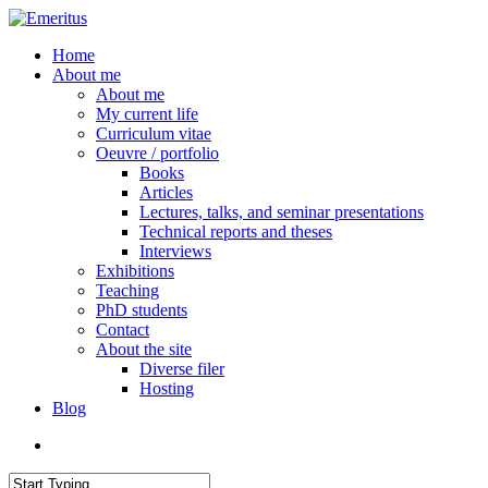
Skip
to
search
Menu
Home
main
About me
content
About me
My current life
Curriculum vitae
Oeuvre / portfolio
Books
Articles
Lectures, talks, and seminar presentations
Technical reports and theses
Interviews
Exhibitions
Teaching
PhD students
Contact
About the site
Diverse filer
Hosting
Blog
search