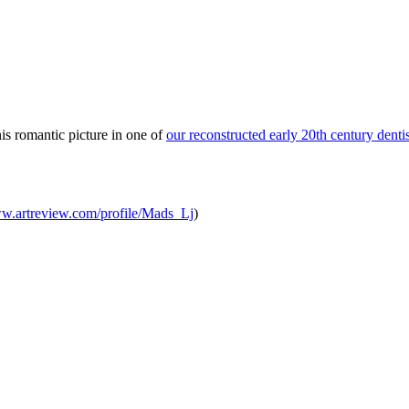
s romantic picture in one of
our reconstructed early 20th century dentist
ww.artreview.com/profile/Mads_Lj
)