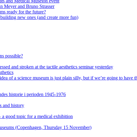
ats and Medical Museion event
an Meyer and Bruno Strasser
s ready for the future?
n building new ones (and create more fun)
ons possible?
ssed and stroken at the tactile aesthetics seminar yesterday
thetics
of a science museum is just plain silly, but if we’re going to have th
es historie i perioden 1945-1976
s and history
a good topic for a medical exhibition
n museums (Copenhagen, Thursday 15 November)