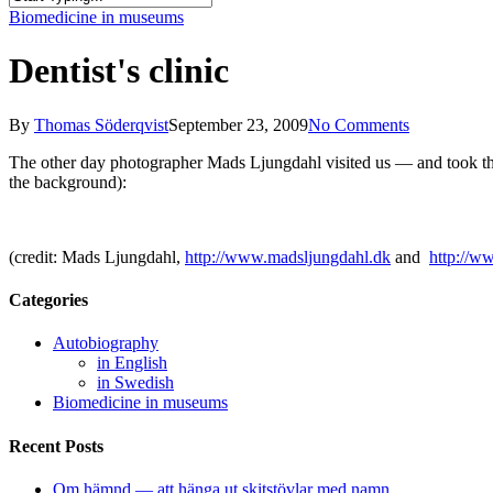
Close
Biomedicine in museums
Search
Dentist's clinic
By
Thomas Söderqvist
September 23, 2009
No Comments
The other day photographer Mads Ljungdahl visited us — and took thi
the background):
(credit: Mads Ljungdahl,
http://www.madsljungdahl.dk
and
http://w
Categories
Autobiography
in English
in Swedish
Biomedicine in museums
Recent Posts
Om hämnd — att hänga ut skitstövlar med namn