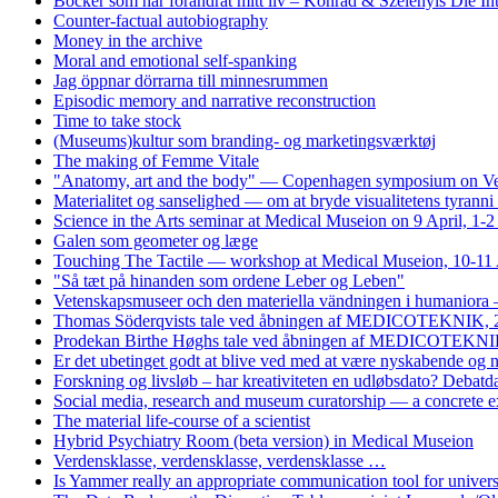
Böcker som har forändrat mitt liv – Konrad & Szelenyis Die I
Counter-factual autobiography
Money in the archive
Moral and emotional self-spanking
Jag öppnar dörrarna till minnesrummen
Episodic memory and narrative reconstruction
Time to take stock
(Museums)kultur som branding- og marketingsværktøj
The making of Femme Vitale
"Anatomy, art and the body" — Copenhagen symposium on Vesa
Materialitet og sanselighed — om at bryde visualitetens tyrann
Science in the Arts seminar at Medical Museion on 9 April, 1-
Galen som geometer og læge
Touching The Tactile — workshop at Medical Museion, 10-11 
"Så tæt på hinanden som ordene Leber og Leben"
Vetenskapsmuseer och den materiella vändningen i humaniora 
Thomas Söderqvists tale ved åbningen af MEDICOTEKNIK, 
Prodekan Birthe Høghs tale ved åbningen af MEDICOTEKNIK
Er det ubetinget godt at blive ved med at være nyskabende og
Forskning og livsløb – har kreativiteten en udløbsdato? Debat
Social media, research and museum curatorship — a concrete 
The material life-course of a scientist
Hybrid Psychiatry Room (beta version) in Medical Museion
Verdensklasse, verdensklasse, verdensklasse …
Is Yammer really an appropriate communication tool for univers