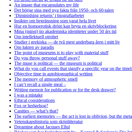
An image that encapsulates my life
Det börjar sina med nya fakta från 1950- och 60-talen
‘Diminishing returns’ i biografiarbetet
Insikter om begränsning som varat hela livet
Hur en homoerotisk dröm kan bryta en skrivblockering
Mina (minst) tio akademiska identiteter under 50 års tid
Om intellektuell otrohet
Studier i grekiska — de två mest underbara åren i mitt liv
Om lukten av paradis
The point of museums is to play with material stuff
Do you throw personal stuff away?
The muse is political — the museum is political
What do you call events that signify a specific year on the timel
Objective time in autobiographical writing
The memory of atmospheric smell
I can’t recall a single meal –
Writing memoir for publication or for the desk drawer?
I was a mistake
Ethical considerations
Fox or hedgehog?
Canities — what’s that?
The earliest memories — the act is lost in oblivion, but the me
Vetenskapshistoria som skönlitteratur
Dreaming about Jacques Ellul