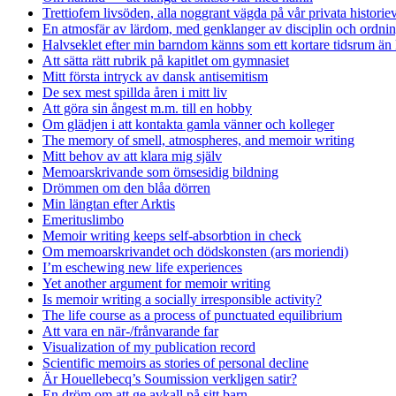
Trettiofem livsöden, alla noggrant vägda på vår privata historie
En atmosfär av lärdom, med genklanger av disciplin och ordnin
Halvseklet efter min barndom känns som ett kortare tidsrum än 
Att sätta rätt rubrik på kapitlet om gymnasiet
Mitt första intryck av dansk antisemitism
De sex mest spillda åren i mitt liv
Att göra sin ångest m.m. till en hobby
Om glädjen i att kontakta gamla vänner och kolleger
The memory of smell, atmospheres, and memoir writing
Mitt behov av att klara mig själv
Memoarskrivande som ömsesidig bildning
Drömmen om den blåa dörren
Min längtan efter Arktis
Emerituslimbo
Memoir writing keeps self-absorbtion in check
Om memoarskrivandet och dödskonsten (ars moriendi)
I’m eschewing new life experiences
Yet another argument for memoir writing
Is memoir writing a socially irresponsible activity?
The life course as a process of punctuated equilibrium
Att vara en när-/frånvarande far
Visualization of my publication record
Scientific memoirs as stories of personal decline
Är Houellebecq’s Soumission verkligen satir?
En dröm om att ge avkall på sitt barn