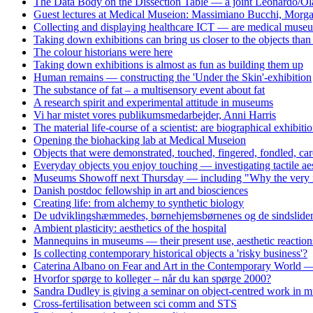
The Data Body on the Dissection Table — a joint Leonardo/Ol
Guest lectures at Medical Museion: Massimiano Bucchi, Morg
Collecting and displaying healthcare ICT — are medical museum
Taking down exhibitions can bring us closer to the objects tha
The colour historians were here
Taking down exhibitions is almost as fun as building them up
Human remains — constructing the 'Under the Skin'-exhibition
The substance of fat – a multisensory event about fat
A research spirit and experimental attitude in museums
Vi har mistet vores publikumsmedarbejder, Anni Harris
The material life-course of a scientist: are biographical exhibiti
Opening the biohacking lab at Medical Museion
Objects that were demonstrated, touched, fingered, fondled, care
Everyday objects you enjoy touching — investigating tactile aes
Museums Showoff next Thursday — including "Why the very idea 
Danish postdoc fellowship in art and biosciences
Creating life: from alchemy to synthetic biology
De udviklingshæmmedes, børnehjemsbørnenes og de sindslidend
Ambient plasticity: aesthetics of the hospital
Mannequins in museums — their present use, aesthetic reaction
Is collecting contemporary historical objects a 'risky business'?
Caterina Albano on Fear and Art in the Contemporary World — 
Hvorfor spørge to kolleger – når du kan spørge 2000?
Sandra Dudley is giving a seminar on object-centred work i
Cross-fertilisation between sci comm and STS