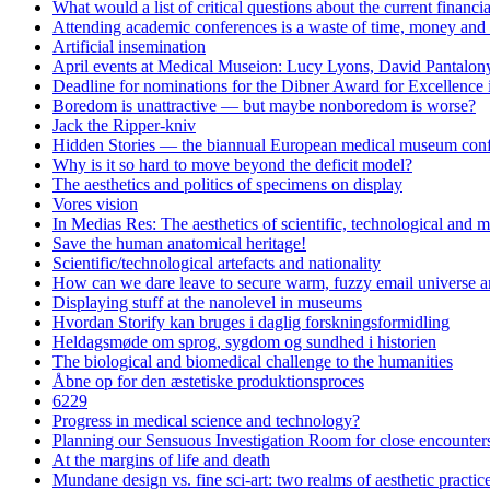
What would a list of critical questions about the current financi
Attending academic conferences is a waste of time, money and 
Artificial insemination
April events at Medical Museion: Lucy Lyons, David Pantalony
Deadline for nominations for the Dibner Award for Excellence
Boredom is unattractive — but maybe nonboredom is worse?
Jack the Ripper-kniv
Hidden Stories — the biannual European medical museum conf
Why is it so hard to move beyond the deficit model?
The aesthetics and politics of specimens on display
Vores vision
In Medias Res: The aesthetics of scientific, technological and m
Save the human anatomical heritage!
Scientific/technological artefacts and nationality
How can we dare leave to secure warm, fuzzy email universe an
Displaying stuff at the nanolevel in museums
Hvordan Storify kan bruges i daglig forskningsformidling
Heldagsmøde om sprog, sygdom og sundhed i historien
The biological and biomedical challenge to the humanities
Åbne op for den æstetiske produktionsproces
6229
Progress in medical science and technology?
Planning our Sensuous Investigation Room for close encounters
At the margins of life and death
Mundane design vs. fine sci-art: two realms of aesthetic practi