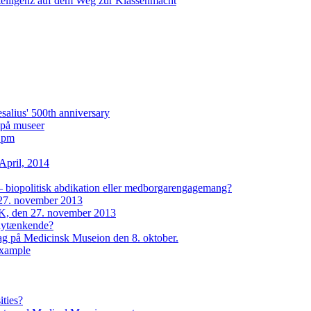
ntelligenz auf dem Weg zur Klassenmacht
lius' 500th anniversary
i på museer
2 pm
April, 2014
– biopolitisk abdikation eller medborgarengagemang?
27. november 2013
, den 27. november 2013
 nytænkende?
dag på Medicinsk Museion den 8. oktober.
example
ities?