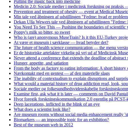
Putting the magic back into medicine
Medicin 2.0: Sociale medier i medicinsk forskning og praksis
Prevention and treatment of obesity — event at Medical Musei
Min tale ved åbningen af udstillingen "Fedme: hvad er problem
Dekan Ulla Wewers tale ved åbningen af udstillingen "Fedme: 
You Need To See This — Pushing the boundaries of scientific v
Poppy's milk so bitter, so sweet
Who is (are) anonymous MuseTrain? Is it this EU-Turkey proje
At være et museum i særklasse — hvad betyder det?
The future of health science communication — the menu versi
Er de historiske artefakter virkelig på vej ud af Medicinsk Mus
Never attend a conference that extends the deadline of abstract
Hunger, appetite, and satiation
From the body as factory to eating information: A short history
Nærkontakt med en gentest — af den materielle slags
The inability of contextualism to explain disruptions and surpri
What would a material history of drug addiction read, look, soun
Sociale medier og folkesundhedsvidenskabelig forskningskomm
Examine first, ask what it is later — comments on David Panta
Hvor foregik forskningskommunikation 2.0 egentlig på PCST-k
Deep lacerations, inflicted in the blink of an eye
What does a scientist look like?
Are museum rooms without social media enhancement really 'st
Biomarkers — an impossible topic for an exhibition?
Best of the museum web in 2012