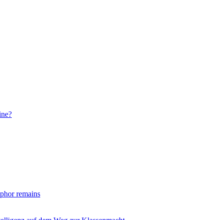
ine?
taphor remains