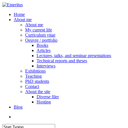
Skip
to
search
Menu
Home
main
About me
content
About me
My current life
Curriculum vitae
Oeuvre / portfolio
Books
Articles
Lectures, talks, and seminar presentations
Technical reports and theses
Interviews
Exhibitions
Teaching
PhD students
Contact
About the site
Diverse filer
Hosting
Blog
search