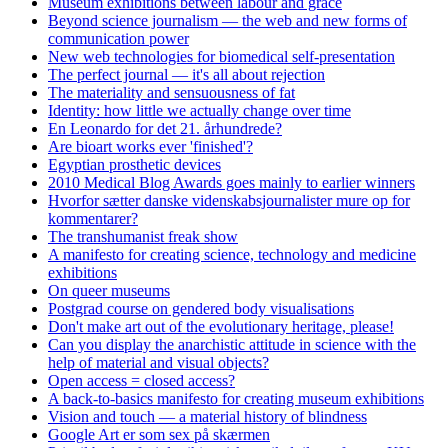
Museum exhibitions between labour and grace
Beyond science journalism — the web and new forms of
communication power
New web technologies for biomedical self-presentation
The perfect journal — it's all about rejection
The materiality and sensuousness of fat
Identity: how little we actually change over time
En Leonardo for det 21. århundrede?
Are bioart works ever 'finished'?
Egyptian prosthetic devices
2010 Medical Blog Awards goes mainly to earlier winners
Hvorfor sætter danske videnskabsjournalister mure op for
kommentarer?
The transhumanist freak show
A manifesto for creating science, technology and medicine
exhibitions
On queer museums
Postgrad course on gendered body visualisations
Don't make art out of the evolutionary heritage, please!
Can you display the anarchistic attitude in science with the
help of material and visual objects?
Open access = closed access?
A back-to-basics manifesto for creating museum exhibitions
Vision and touch — a material history of blindness
Google Art er som sex på skærmen