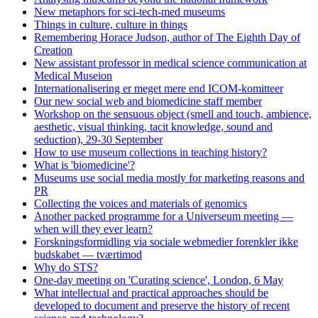
New metaphors for sci-tech-med museums
Things in culture, culture in things
Remembering Horace Judson, author of The Eighth Day of
Creation
New assistant professor in medical science communication at
Medical Museion
Internationalisering er meget mere end ICOM-komitteer
Our new social web and biomedicine staff member
Workshop on the sensuous object (smell and touch, ambience,
aesthetic, visual thinking, tacit knowledge, sound and
seduction), 29-30 September
How to use museum collections in teaching history?
What is 'biomedicine'?
Museums use social media mostly for marketing reasons and
PR
Collecting the voices and materials of genomics
Another packed programme for a Universeum meeting —
when will they ever learn?
Forskningsformidling via sociale webmedier forenkler ikke
budskabet — tværtimod
Why do STS?
One-day meeting on 'Curating science', London, 6 May
What intellectual and practical approaches should be
developed to document and preserve the history of recent