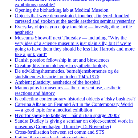
exhibitions possible?
Opening the biohacking lab at Medical Museion
Objects that were demonstrated, touched, fingered, fondled,
caressed and stroken at the tactile aesthetics seminar yesterday
Everyday objects you enjoy touching — investigating tactile
aesthetics
Museums Showoff next Thursday — including "Why the
very idea of a science museum is just plain silly, but if we’re
going to have them they should be less like Harrods and more
like a junk yard"
Danish postdoc fellowship in art and biosciences
Creating life: from alchemy to synthetic biology
De udviklingshæmmedes, børnehjemsbørnenes og de
sindslidendes historie i perioden 1945-1976
Ambient plasticity: aesthetics of the hospital
Mannequins in museums — their present use, aesthetic
reactions and history
Is collecting contemporary historical objects a 'risky business'?
Caterina Albano on Fear and Art in the Contemporary World
— a good topic for a medical exhibition
Hvorfor spørge to kolleger – når du kan spørge 2000?
Sandra Dudley is giving a seminar on object-centred work in
museums (Copenhagen, Thursday 15 November)
Cross-fertilisation between sci comm and STS
Putting the magic back into medicine