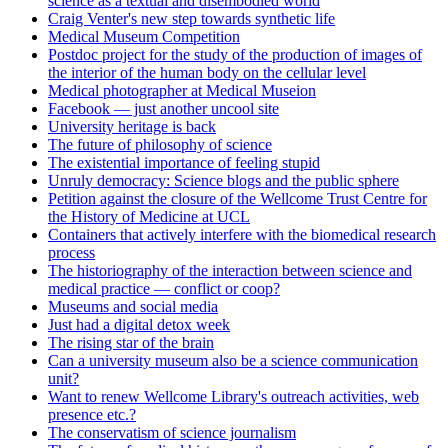
science as a textual and disembodied world
Craig Venter's new step towards synthetic life
Medical Museum Competition
Postdoc project for the study of the production of images of
the interior of the human body on the cellular level
Medical photographer at Medical Museion
Facebook — just another uncool site
University heritage is back
The future of philosophy of science
The existential importance of feeling stupid
Unruly democracy: Science blogs and the public sphere
Petition against the closure of the Wellcome Trust Centre for
the History of Medicine at UCL
Containers that actively interfere with the biomedical research
process
The historiography of the interaction between science and
medical practice — conflict or coop?
Museums and social media
Just had a digital detox week
The rising star of the brain
Can a university museum also be a science communication
unit?
Want to renew Wellcome Library's outreach activities, web
presence etc.?
The conservatism of science journalism