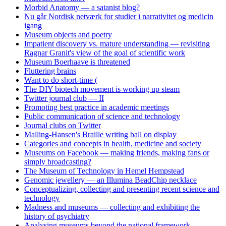
Morbid Anatomy — a satanist blog?
Nu går Nordisk netværk for studier i narrativitet og medicin
igang
Museum objects and poetry
Impatient discovery vs. mature understanding — revisiting
Ragnar Granit's view of the goal of scientific work
Museum Boerhaave is threatened
Fluttering brains
Want to do short-time (
The DIY biotech movement is working up steam
Twitter journal club — II
Promoting best practice in academic meetings
Public communication of science and technology
Journal clubs on Twitter
Malling-Hansen's Braille writing ball on display
Categories and concepts in health, medicine and society
Museums on Facebook — making friends, making fans or
simply broadcasting?
The Museum of Technology in Hemel Hempstead
Genomic jewellery — an Illumina BeadChip necklace
Conceptualizing, collecting and presenting recent science and
technology
Madness and museums — collecting and exhibiting the
history of psychiatry
Analysing museums beyond the national framework