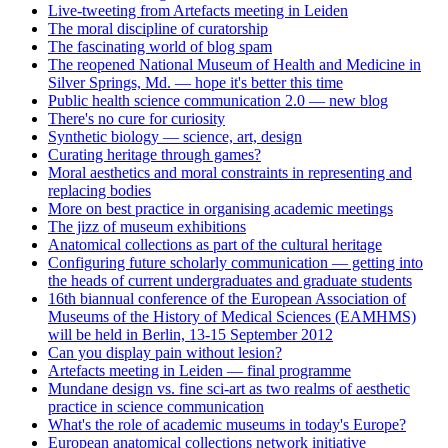
Live-tweeting from Artefacts meeting in Leiden
The moral discipline of curatorship
The fascinating world of blog spam
The reopened National Museum of Health and Medicine in
Silver Springs, Md. — hope it's better this time
Public health science communication 2.0 — new blog
There's no cure for curiosity
Synthetic biology — science, art, design
Curating heritage through games?
Moral aesthetics and moral constraints in representing and
replacing bodies
More on best practice in organising academic meetings
The jizz of museum exhibitions
Anatomical collections as part of the cultural heritage
Configuring future scholarly communication — getting into
the heads of current undergraduates and graduate students
16th biannual conference of the European Association of
Museums of the History of Medical Sciences (EAMHMS)
will be held in Berlin, 13-15 September 2012
Can you display pain without lesion?
Artefacts meeting in Leiden — final programme
Mundane design vs. fine sci-art as two realms of aesthetic
practice in science communication
What's the role of academic museums in today's Europe?
European anatomical collections network initiative