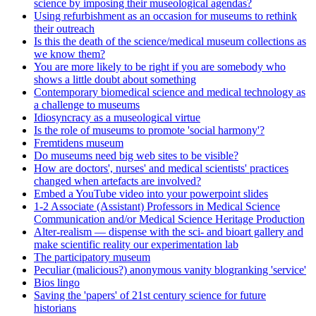
science by imposing their museological agendas?
Using refurbishment as an occasion for museums to rethink
their outreach
Is this the death of the science/medical museum collections as
we know them?
You are more likely to be right if you are somebody who
shows a little doubt about something
Contemporary biomedical science and medical technology as
a challenge to museums
Idiosyncracy as a museological virtue
Is the role of museums to promote 'social harmony'?
Fremtidens museum
Do museums need big web sites to be visible?
How are doctors', nurses' and medical scientists' practices
changed when artefacts are involved?
Embed a YouTube video into your powerpoint slides
1-2 Associate (Assistant) Professors in Medical Science
Communication and/or Medical Science Heritage Production
Alter-realism — dispense with the sci- and bioart gallery and
make scientific reality our experimentation lab
The participatory museum
Peculiar (malicious?) anonymous vanity blogranking 'service'
Bios lingo
Saving the 'papers' of 21st century science for future
historians