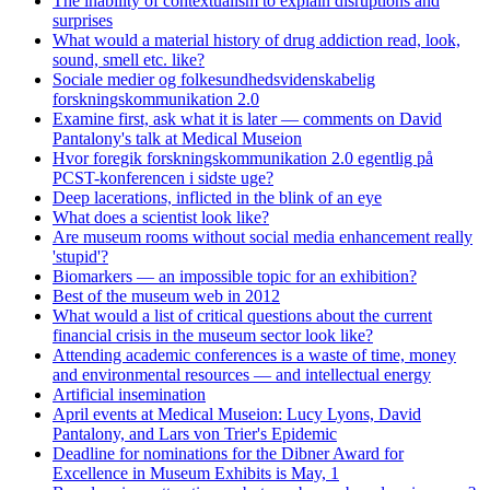
The inability of contextualism to explain disruptions and
surprises
What would a material history of drug addiction read, look,
sound, smell etc. like?
Sociale medier og folkesundhedsvidenskabelig
forskningskommunikation 2.0
Examine first, ask what it is later — comments on David
Pantalony's talk at Medical Museion
Hvor foregik forskningskommunikation 2.0 egentlig på
PCST-konferencen i sidste uge?
Deep lacerations, inflicted in the blink of an eye
What does a scientist look like?
Are museum rooms without social media enhancement really
'stupid'?
Biomarkers — an impossible topic for an exhibition?
Best of the museum web in 2012
What would a list of critical questions about the current
financial crisis in the museum sector look like?
Attending academic conferences is a waste of time, money
and environmental resources — and intellectual energy
Artificial insemination
April events at Medical Museion: Lucy Lyons, David
Pantalony, and Lars von Trier's Epidemic
Deadline for nominations for the Dibner Award for
Excellence in Museum Exhibits is May, 1