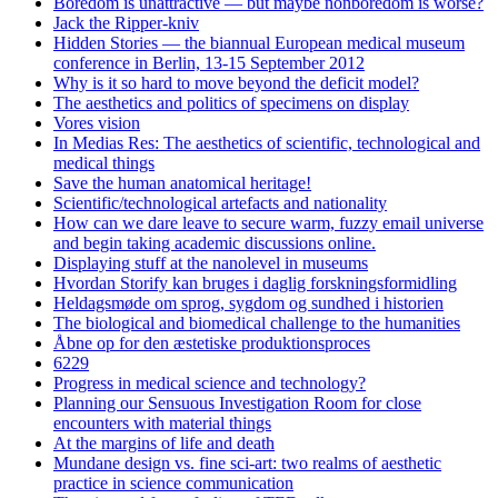
Boredom is unattractive — but maybe nonboredom is worse?
Jack the Ripper-kniv
Hidden Stories — the biannual European medical museum
conference in Berlin, 13-15 September 2012
Why is it so hard to move beyond the deficit model?
The aesthetics and politics of specimens on display
Vores vision
In Medias Res: The aesthetics of scientific, technological and
medical things
Save the human anatomical heritage!
Scientific/technological artefacts and nationality
How can we dare leave to secure warm, fuzzy email universe
and begin taking academic discussions online.
Displaying stuff at the nanolevel in museums
Hvordan Storify kan bruges i daglig forskningsformidling
Heldagsmøde om sprog, sygdom og sundhed i historien
The biological and biomedical challenge to the humanities
Åbne op for den æstetiske produktionsproces
6229
Progress in medical science and technology?
Planning our Sensuous Investigation Room for close
encounters with material things
At the margins of life and death
Mundane design vs. fine sci-art: two realms of aesthetic
practice in science communication