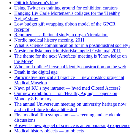
Dittrick Museum's blog
Using Twitter as training ground for exhibition curators
Hanging Liv Carlé Mortensen's collages for the 'Healthy
Aging' show
Low budget gift wrapping ribbon model of the GPCR
receptor
Repomen — a fictional study in organ 'circulation'
Nordic medical history meeting, 2011
What is science communication for in a postindustrial society?
Næste nordiske medicinhistoriske møde i Oslo, maj 2011
The theme for the next 'Artefacts' meeting is 'Knowledge on
the Move'
Who am I online? Personal identity construction on the web
Death in the digital age
Participative medical art practice — new postdoc project at
Medical Museion
Navn på KU's nye intranet — hvad med Closed Access?
Our new exhibition — on 'Healthy Aging' — opens on
Monday 8 February
The annual Universeum meeting on university heritage now
and in the future looks a little dull
First medical film symposium — screening and academic
discussions
Boswell's new gospel of science is an embarassing experience
Medical history objects — art objects