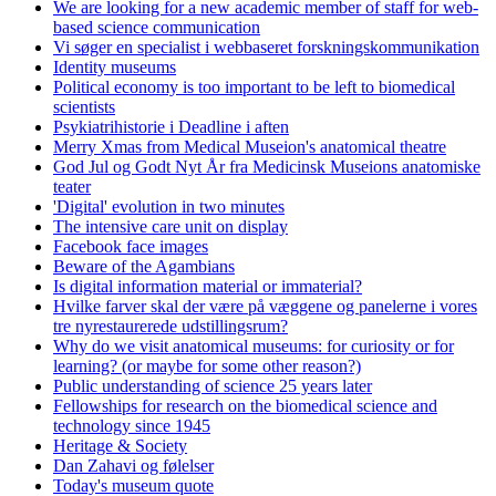
We are looking for a new academic member of staff for web-
based science communication
Vi søger en specialist i webbaseret forskningskommunikation
Identity museums
Political economy is too important to be left to biomedical
scientists
Psykiatrihistorie i Deadline i aften
Merry Xmas from Medical Museion's anatomical theatre
God Jul og Godt Nyt År fra Medicinsk Museions anatomiske
teater
'Digital' evolution in two minutes
The intensive care unit on display
Facebook face images
Beware of the Agambians
Is digital information material or immaterial?
Hvilke farver skal der være på væggene og panelerne i vores
tre nyrestaurerede udstillingsrum?
Why do we visit anatomical museums: for curiosity or for
learning? (or maybe for some other reason?)
Public understanding of science 25 years later
Fellowships for research on the biomedical science and
technology since 1945
Heritage & Society
Dan Zahavi og følelser
Today's museum quote