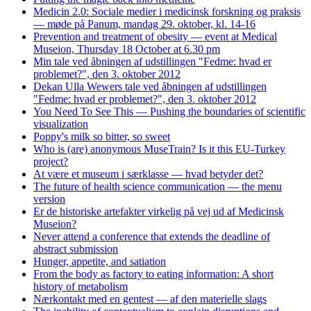
Medicin 2.0: Sociale medier i medicinsk forskning og praksis
— møde på Panum, mandag 29. oktober, kl. 14-16
Prevention and treatment of obesity — event at Medical
Museion, Thursday 18 October at 6.30 pm
Min tale ved åbningen af udstillingen "Fedme: hvad er
problemet?", den 3. oktober 2012
Dekan Ulla Wewers tale ved åbningen af udstillingen
"Fedme: hvad er problemet?", den 3. oktober 2012
You Need To See This — Pushing the boundaries of scientific
visualization
Poppy's milk so bitter, so sweet
Who is (are) anonymous MuseTrain? Is it this EU-Turkey
project?
At være et museum i særklasse — hvad betyder det?
The future of health science communication — the menu
version
Er de historiske artefakter virkelig på vej ud af Medicinsk
Museion?
Never attend a conference that extends the deadline of
abstract submission
Hunger, appetite, and satiation
From the body as factory to eating information: A short
history of metabolism
Nærkontakt med en gentest — af den materielle slags