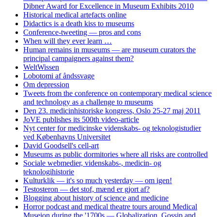
Dibner Award for Excellence in Museum Exhibits 2010
Historical medical artefacts online
Didactics is a death kiss to museums
Conference-tweeting — pros and cons
When will they ever learn …
Human remains in museums — are museum curators the
principal campaigners against them?
WeltWissen
Lobotomi af åndssvage
Om depression
Tweets from the conference on contemporary medical science
and technology as a challenge to museums
Den 23. medicinhistoriske kongress, Oslo 25-27 maj 2011
JoVE publishes its 500th video-article
Nyt center for medicinske videnskabs- og teknologistudier
ved Københavns Universitet
David Goodsell's cell-art
Museums as public dormitories where all risks are controlled
Sociale webmedier, videnskabs-, medicin- og
teknologihistorie
Kulturklik — it's so much yesterday — om igen!
Testosteron — det stof, mænd er gjort af?
Blogging about history of science and medicine
Horror podcast and medical theatre tours around Medical
Museion during the '1700s — Globalization, Gossip and