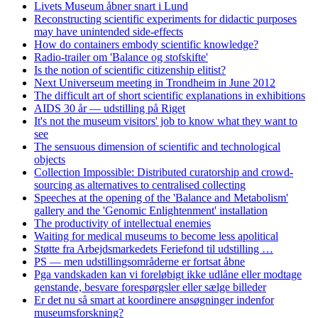
Livets Museum åbner snart i Lund
Reconstructing scientific experiments for didactic purposes
may have unintended side-effects
How do containers embody scientific knowledge?
Radio-trailer om 'Balance og stofskifte'
Is the notion of scientific citizenship elitist?
Next Universeum meeting in Trondheim in June 2012
The difficult art of short scientific explanations in exhibitions
AIDS 30 år — udstilling på Riget
It's not the museum visitors' job to know what they want to
see
The sensuous dimension of scientific and technological
objects
Collection Impossible: Distributed curatorship and crowd-
sourcing as alternatives to centralised collecting
Speeches at the opening of the 'Balance and Metabolism'
gallery and the 'Genomic Enlightenment' installation
The productivity of intellectual enemies
Waiting for medical museums to become less apolitical
Støtte fra Arbejdsmarkedets Feriefond til udstilling …
PS — men udstillingsområderne er fortsat åbne
Pga vandskaden kan vi foreløbigt ikke udlåne eller modtage
genstande, besvare forespørgsler eller sælge billeder
Er det nu så smart at koordinere ansøgninger indenfor
museumsforskning?