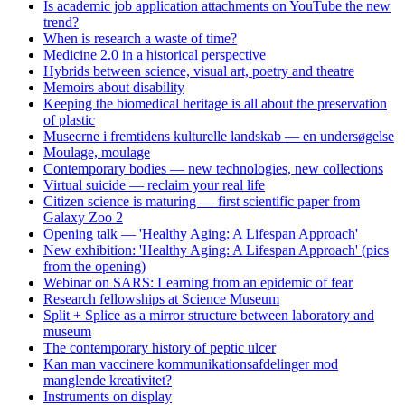
Is academic job application attachments on YouTube the new
trend?
When is research a waste of time?
Medicine 2.0 in a historical perspective
Hybrids between science, visual art, poetry and theatre
Memoirs about disability
Keeping the biomedical heritage is all about the preservation
of plastic
Museerne i fremtidens kulturelle landskab — en undersøgelse
Moulage, moulage
Contemporary bodies — new technologies, new collections
Virtual suicide — reclaim your real life
Citizen science is maturing — first scientific paper from
Galaxy Zoo 2
Opening talk — 'Healthy Aging: A Lifespan Approach'
New exhibition: 'Healthy Aging: A Lifespan Approach' (pics
from the opening)
Webinar on SARS: Learning from an epidemic of fear
Research fellowships at Science Museum
Split + Splice as a mirror structure between laboratory and
museum
The contemporary history of peptic ulcer
Kan man vaccinere kommunikationsafdelinger mod
manglende kreativitet?
Instruments on display