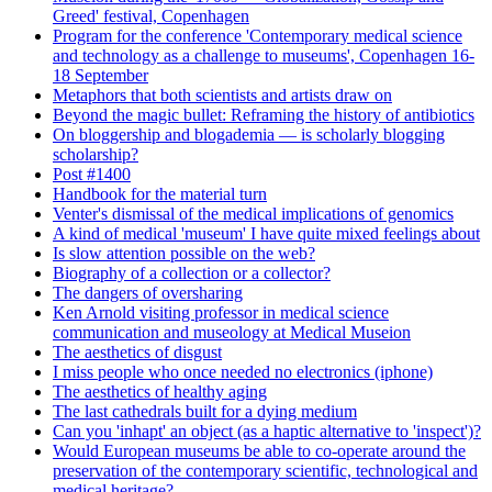
Greed' festival, Copenhagen
Program for the conference 'Contemporary medical science
and technology as a challenge to museums', Copenhagen 16-
18 September
Metaphors that both scientists and artists draw on
Beyond the magic bullet: Reframing the history of antibiotics
On bloggership and blogademia — is scholarly blogging
scholarship?
Post #1400
Handbook for the material turn
Venter's dismissal of the medical implications of genomics
A kind of medical 'museum' I have quite mixed feelings about
Is slow attention possible on the web?
Biography of a collection or a collector?
The dangers of oversharing
Ken Arnold visiting professor in medical science
communication and museology at Medical Museion
The aesthetics of disgust
I miss people who once needed no electronics (iphone)
The aesthetics of healthy aging
The last cathedrals built for a dying medium
Can you 'inhapt' an object (as a haptic alternative to 'inspect')?
Would European museums be able to co-operate around the
preservation of the contemporary scientific, technological and
medical heritage?