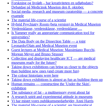
Forskning og livsløb – har kreativiteten en udløbsdato?
Debatdag på Medicinsk Museion den 8. oktober.
Social media, research and museum curatorship — a concrete
example
The material life-course of a scientist
Hybrid Psychiatry Room (beta version) in Medical Museion
Verdensklasse, verdensklasse, verdensklasse …
Is Yammer really an appropriate communication tool for
universities?
The Data Body on the Dissection Table — a joint
Leonardo/Olats and Medical Museion event
Guest lectures at Medical Museion: Massimiano Bucchi,
Morgan Meyer and Bruno Strasser
Collecting and displaying healthcare ICT — are medical
museums ready for the future?
Taking down exhibitions can bring us closer to the objects
than building new ones (and create more fun)
The colour historians were here
Taking down exhibitions is almost as fun as building them up
Human remains — constructing the 'Under the Skin'-
exhibition
The substance of fat – a multisensory event about fat
A research spirit and experimental attitude in museums
Vi har mistet vores publikumsmedarbejder, Anni Harris
The material life-course of a scientist: are biographical