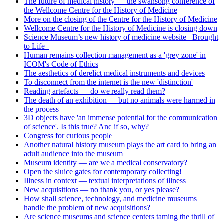
The future of medical history — the swansong conference of
the Wellcome Centre for the History of Medicine
More on the closing of the Centre for the History of Medicine
Wellcome Centre for the History of Medicine is closing down
Science Museum’s new history of medicine website _Brought
to Life_
Human remains collection management as a 'grey zone' in
ICOM's Code of Ethics
The aesthetics of derelict medical instruments and devices
To disconnect from the internet is the new 'distinction'
Reading artefacts — do we really read them?
The death of an exhibition — but no animals were harmed in
the process
3D objects have 'an immense potential for the communication
of science'. Is this true? And if so, why?
Congress for curious people
Another natural history museum plays the art card to bring an
adult audience into the museum
Museum identity — are we a medical conservatory?
Open the sluice gates for contemporary collecting!
Illness in context — textual interpretations of illness
New acquisitions — no thank you, or yes please?
How shall science, technology, and medicine museums
handle the problem of new acquisitions?
Are science museums and science centers taming the thrill of