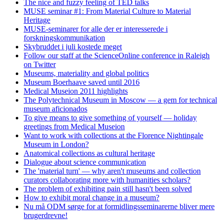
The nice and fuzzy feeling of TED talks
MUSE seminar #1: From Material Culture to Material
Heritage
MUSE-seminarer for alle der er interesserede i
forskningskommunikation
Skybruddet i juli kostede meget
Follow our staff at the ScienceOnline conference in Raleigh
on Twitter
Museums, materiality and global politics
Museum Boerhaave saved until 2016
Medical Museion 2011 highlights
The Polytechnical Museum in Moscow — a gem for technical
museum aficionados
To give means to give something of yourself — holiday
greetings from Medical Museion
Want to work with collections at the Florence Nightingale
Museum in London?
Anatomical collections as cultural heritage
Dialogue about science communication
The 'material turn' — why aren't museums and collection
curators collaborating more with humanities scholars?
The problem of exhibiting pain still hasn't been solved
How to exhibit moral change in a museum?
Nu må ODM sørge for at formidlingsseminarerne bliver mere
brugerdrevne!