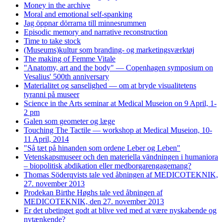
Money in the archive
Moral and emotional self-spanking
Jag öppnar dörrarna till minnesrummen
Episodic memory and narrative reconstruction
Time to take stock
(Museums)kultur som branding- og marketingsværktøj
The making of Femme Vitale
"Anatomy, art and the body" — Copenhagen symposium on
Vesalius' 500th anniversary
Materialitet og sanselighed — om at bryde visualitetens
tyranni på museer
Science in the Arts seminar at Medical Museion on 9 April, 1-
2 pm
Galen som geometer og læge
Touching The Tactile — workshop at Medical Museion, 10-
11 April, 2014
"Så tæt på hinanden som ordene Leber og Leben"
Vetenskapsmuseer och den materiella vändningen i humaniora
– biopolitisk abdikation eller medborgarengagemang?
Thomas Söderqvists tale ved åbningen af MEDICOTEKNIK,
27. november 2013
Prodekan Birthe Høghs tale ved åbningen af
MEDICOTEKNIK, den 27. november 2013
Er det ubetinget godt at blive ved med at være nyskabende og
nytænkende?