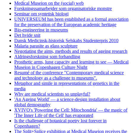
Medical Museion on the (social) web
Forskningssamarbejder som organisatoriske monstre
Seminar om syntetisk biologi
UNIVERSEUM has been established as a formal association
for the preservation of the European academic heritage
Bio-engineering in museums
Det hvide snit
Dansk Medicinsk-historisk Selskabs Studenterpris 2010
Malaria parasite as glass sculpture
Negotiating the aims, methods and results of ageing research
Aldringsforskning som forhandling
Prosthetic arms, lung capacity and learning to see — Medical
Museion in Copenhagen Culture Night
Resumé of the conference "Contemporary medical science
and technology as a challenge to museums".
Metaphor and simile in representations of genetics in the
media
Why are medical scientists so unplayful?
'An Ageing World' — a science-design installation about
global demography
XVIVO's 'Powering the Cell: Mitochondria' — the magic of
'The Inner Life of the Cell' has evaporated
Is the challenge of botanical poetry lost forever in
Copenhagen?
The Split+Splice exhibition at Medical Museion receives the