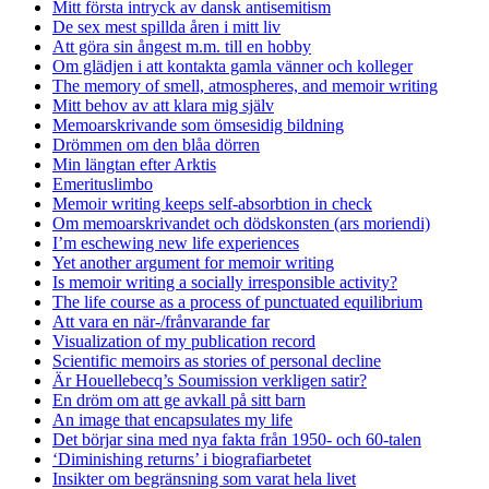
Mitt första intryck av dansk antisemitism
De sex mest spillda åren i mitt liv
Att göra sin ångest m.m. till en hobby
Om glädjen i att kontakta gamla vänner och kolleger
The memory of smell, atmospheres, and memoir writing
Mitt behov av att klara mig själv
Memoarskrivande som ömsesidig bildning
Drömmen om den blåa dörren
Min längtan efter Arktis
Emerituslimbo
Memoir writing keeps self-absorbtion in check
Om memoarskrivandet och dödskonsten (ars moriendi)
I’m eschewing new life experiences
Yet another argument for memoir writing
Is memoir writing a socially irresponsible activity?
The life course as a process of punctuated equilibrium
Att vara en när-/frånvarande far
Visualization of my publication record
Scientific memoirs as stories of personal decline
Är Houellebecq’s Soumission verkligen satir?
En dröm om att ge avkall på sitt barn
An image that encapsulates my life
Det börjar sina med nya fakta från 1950- och 60-talen
‘Diminishing returns’ i biografiarbetet
Insikter om begränsning som varat hela livet