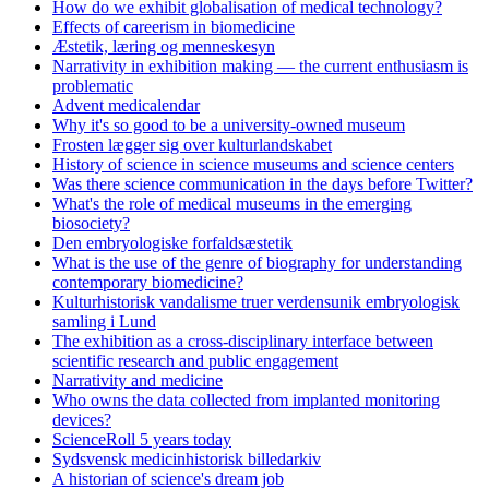
How do we exhibit globalisation of medical technology?
Effects of careerism in biomedicine
Æstetik, læring og menneskesyn
Narrativity in exhibition making — the current enthusiasm is
problematic
Advent medicalendar
Why it's so good to be a university-owned museum
Frosten lægger sig over kulturlandskabet
History of science in science museums and science centers
Was there science communication in the days before Twitter?
What's the role of medical museums in the emerging
biosociety?
Den embryologiske forfaldsæstetik
What is the use of the genre of biography for understanding
contemporary biomedicine?
Kulturhistorisk vandalisme truer verdensunik embryologisk
samling i Lund
The exhibition as a cross-disciplinary interface between
scientific research and public engagement
Narrativity and medicine
Who owns the data collected from implanted monitoring
devices?
ScienceRoll 5 years today
Sydsvensk medicinhistorisk billedarkiv
A historian of science's dream job