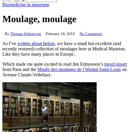
Close
Biomedicine in museums
Search
Moulage, moulage
By
Thomas Söderqvist
February 18, 2010
No Comments
As I’ve
written about before
, we have a small but excellent (and
recently restored) collection of moulages here at Medical Museion.
Like they have many places in Europe.
Which made me quite excited to read Jim Edmonson’s
travel report
from Paris and the
Musée des moulages de l’hôpital Saint-Louis
on
Avenue Claude-Vellefaux: