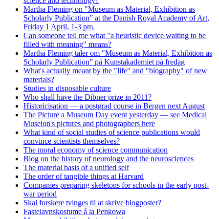
science and technology?
Martha Fleming on "Museum as Material, Exhibition as
Scholarly Publication” at the Danish Royal Academy of Art,
Friday 1 April, 1-3 pm.
Can someone tell me what "a heuristic device waiting to be
filled with meaning" means?
Martha Fleming taler om "Museum as Material, Exhibition as
Scholarly Publication” på Kunstakademiet på fredag
What's actually meant by the "life" and "biography" of new
materials?
Studies in disposable culture
Who shall have the Dibner prize in 2011?
Historicisation — a postgrad course in Bergen next August
The Picture a Museum Day event yesterday — see Medical
Museion's pictures and photographers here
What kind of social studies of science publications would
convince scientists themselves?
The moral economy of science communication
Blog on the history of neurology and the neurosciences
The material basis of a unified self
The order of tangible things at Harvard
Companies preparing skeletons for schools in the early post-
war period
Skal forskere tvinges til at skrive blogposter?
Fastelavnskostume á la Penkowa