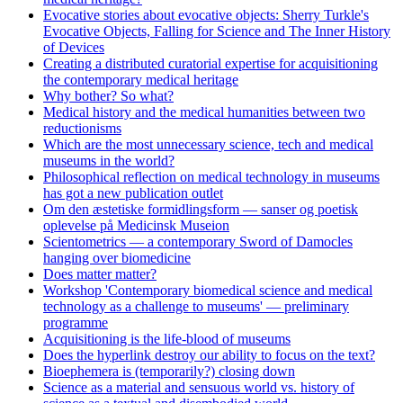
Evocative stories about evocative objects: Sherry Turkle's
Evocative Objects, Falling for Science and The Inner History
of Devices
Creating a distributed curatorial expertise for acquisitioning
the contemporary medical heritage
Why bother? So what?
Medical history and the medical humanities between two
reductionisms
Which are the most unnecessary science, tech and medical
museums in the world?
Philosophical reflection on medical technology in museums
has got a new publication outlet
Om den æstetiske formidlingsform — sanser og poetisk
oplevelse på Medicinsk Museion
Scientometrics — a contemporary Sword of Damocles
hanging over biomedicine
Does matter matter?
Workshop 'Contemporary biomedical science and medical
technology as a challenge to museums' — preliminary
programme
Acquisitioning is the life-blood of museums
Does the hyperlink destroy our ability to focus on the text?
Bioephemera is (temporarily?) closing down
Science as a material and sensuous world vs. history of