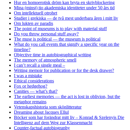
Hur en homoerotisk dröm kan bryta en skrivblockering
Mina (minst) tio akademiska identiteter under 50 års tid
Om intellektuell otrohet
Studier i grekiska — de två mest underbara åren i mitt liv
Om lukten av paradis
The point of museums is to play with material stuff
Do you throw personal stuff away?
The muse is political — the museum is political
What do you call events that signify a specific year on the
timeline?
Objective time in autobiographical writing
The memory of atmospheric smell
I can’t recall a single meal –
Writing memoir for publication or for the desk drawer?
I was a mistake
Ethical considerations
Fox or hedgehog?
Canities — what’s that?
The earliest memories — the act is lost in oblivion, but the
metaphor remains
Vetenskapshistoria som skönlitteratur
Dreaming about Jacques Ellul
Böcker som har forändrat mitt liv – Konrad & Szelenyis Die
Intelligenz auf dem Weg zur Klassenmacht
Counter-factual autobiography