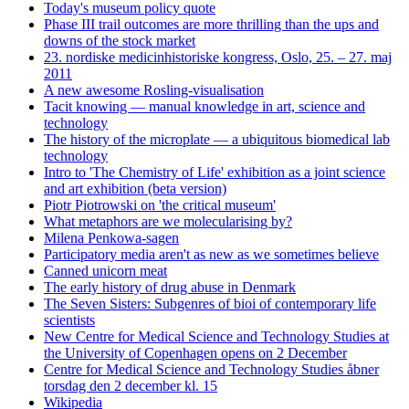
Today's museum policy quote
Phase III trail outcomes are more thrilling than the ups and
downs of the stock market
23. nordiske medicinhistoriske kongress, Oslo, 25. – 27. maj
2011
A new awesome Rosling-visualisation
Tacit knowing — manual knowledge in art, science and
technology
The history of the microplate — a ubiquitous biomedical lab
technology
Intro to 'The Chemistry of Life' exhibition as a joint science
and art exhibition (beta version)
Piotr Piotrowski on 'the critical museum'
What metaphors are we molecularising by?
Milena Penkowa-sagen
Participatory media aren't as new as we sometimes believe
Canned unicorn meat
The early history of drug abuse in Denmark
The Seven Sisters: Subgenres of bioi of contemporary life
scientists
New Centre for Medical Science and Technology Studies at
the University of Copenhagen opens on 2 December
Centre for Medical Science and Technology Studies åbner
torsdag den 2 december kl. 15
Wikipedia