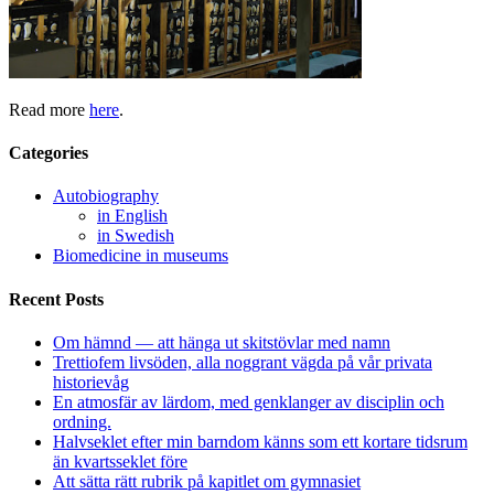
Read more
here
.
Categories
Autobiography
in English
in Swedish
Biomedicine in museums
Recent Posts
Om hämnd — att hänga ut skitstövlar med namn
Trettiofem livsöden, alla noggrant vägda på vår privata
historievåg
En atmosfär av lärdom, med genklanger av disciplin och
ordning.
Halvseklet efter min barndom känns som ett kortare tidsrum
än kvartsseklet före
Att sätta rätt rubrik på kapitlet om gymnasiet