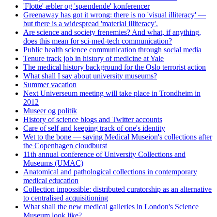
'Flotte' æbler og 'spændende' konferencer
Greenaway has got it wrong: there is no 'visual illiteracy' —
but there is a widespread 'material illiteracy'.
Are science and society frenemies? And what, if anything,
does this mean for sci-med-tech communication?
Public health science communication through social media
Tenure track job in history of medicine at Yale
The medical history background for the Oslo terrorist action
What shall I say about university museums?
Summer vacation
Next Universeum meeting will take place in Trondheim in
2012
Museer og politik
History of science blogs and Twitter accounts
Care of self and keeping track of one's identity
Wet to the bone — saving Medical Museion's collections after
the Copenhagen cloudburst
11th annual conference of University Collections and
Museums (UMAC)
Anatomical and pathological collections in contemporary
medical education
Collection impossible: distributed curatorship as an alternative
to centralised acquisitioning
What shall the new medical galleries in London's Science
Museum look like?