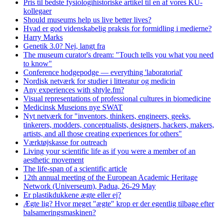
Pris til bedste fysiologihistoriske artikel til en af vores KU-
kollegaer
Should museums help us live better lives?
Hvad er god videnskabelig praksis for formidling i medierne?
Harry Marks
Genetik 3.0? Nej, langt fra
The museum curator's dream: "Touch tells you what you need
to know"
Conference hodgepodge — everything 'laboratorial'
Nordisk netværk for studier i litteratur og medicin
Any experiences with shtyle.fm?
Visual representations of professional cultures in biomedicine
Medicinsk Museions nye SWAT
Nyt netværk for "inventors, thinkers, engineers, geeks,
tinkerers, modders, conceptualists, designers, hackers, makers,
artists, and all those creating experiences for others"
Værktøjskasse for outreach
Living your scientific life as if you were a member of an
aesthetic movement
The life-span of a scientific article
12th annual meeting of the European Academic Heritage
Network (Universeum), Padua, 26-29 May
Er plastikdukkene ægte eller ej?
Ægte lig? Hvor meget "ægte" krop er der egentlig tilbage efter
balsameringsmaskinen?