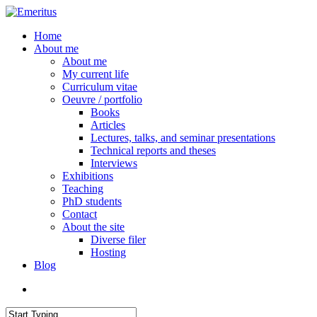
Skip
to
search
Menu
Home
main
About me
content
About me
My current life
Curriculum vitae
Oeuvre / portfolio
Books
Articles
Lectures, talks, and seminar presentations
Technical reports and theses
Interviews
Exhibitions
Teaching
PhD students
Contact
About the site
Diverse filer
Hosting
Blog
search