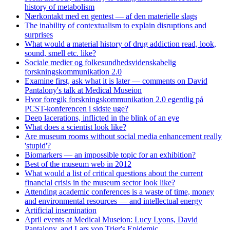
history of metabolism
Nærkontakt med en gentest — af den materielle slags
The inability of contextualism to explain disruptions and
surprises
What would a material history of drug addiction read, look,
sound, smell etc. like?
Sociale medier og folkesundhedsvidenskabelig
forskningskommunikation 2.0
Examine first, ask what it is later — comments on David
Pantalony's talk at Medical Museion
Hvor foregik forskningskommunikation 2.0 egentlig på
PCST-konferencen i sidste uge?
Deep lacerations, inflicted in the blink of an eye
What does a scientist look like?
Are museum rooms without social media enhancement really
'stupid'?
Biomarkers — an impossible topic for an exhibition?
Best of the museum web in 2012
What would a list of critical questions about the current
financial crisis in the museum sector look like?
Attending academic conferences is a waste of time, money
and environmental resources — and intellectual energy
Artificial insemination
April events at Medical Museion: Lucy Lyons, David
Pantalony, and Lars von Trier's Epidemic