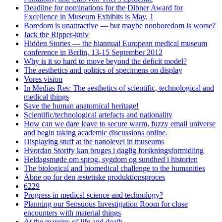
Deadline for nominations for the Dibner Award for
Excellence in Museum Exhibits is May, 1
Boredom is unattractive — but maybe nonboredom is worse?
Jack the Ripper-kniv
Hidden Stories — the biannual European medical museum
conference in Berlin, 13-15 September 2012
Why is it so hard to move beyond the deficit model?
The aesthetics and politics of specimens on display
Vores vision
In Medias Res: The aesthetics of scientific, technological and
medical things
Save the human anatomical heritage!
Scientific/technological artefacts and nationality
How can we dare leave to secure warm, fuzzy email universe
and begin taking academic discussions online.
Displaying stuff at the nanolevel in museums
Hvordan Storify kan bruges i daglig forskningsformidling
Heldagsmøde om sprog, sygdom og sundhed i historien
The biological and biomedical challenge to the humanities
Åbne op for den æstetiske produktionsproces
6229
Progress in medical science and technology?
Planning our Sensuous Investigation Room for close
encounters with material things
At the margins of life and death