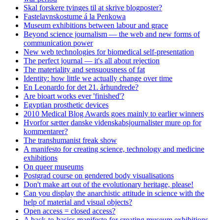
Skal forskere tvinges til at skrive blogposter?
Fastelavnskostume á la Penkowa
Museum exhibitions between labour and grace
Beyond science journalism — the web and new forms of
communication power
New web technologies for biomedical self-presentation
The perfect journal — it's all about rejection
The materiality and sensuousness of fat
Identity: how little we actually change over time
En Leonardo for det 21. århundrede?
Are bioart works ever 'finished'?
Egyptian prosthetic devices
2010 Medical Blog Awards goes mainly to earlier winners
Hvorfor sætter danske videnskabsjournalister mure op for
kommentarer?
The transhumanist freak show
A manifesto for creating science, technology and medicine
exhibitions
On queer museums
Postgrad course on gendered body visualisations
Don't make art out of the evolutionary heritage, please!
Can you display the anarchistic attitude in science with the
help of material and visual objects?
Open access = closed access?
A back-to-basics manifesto for creating museum exhibitions