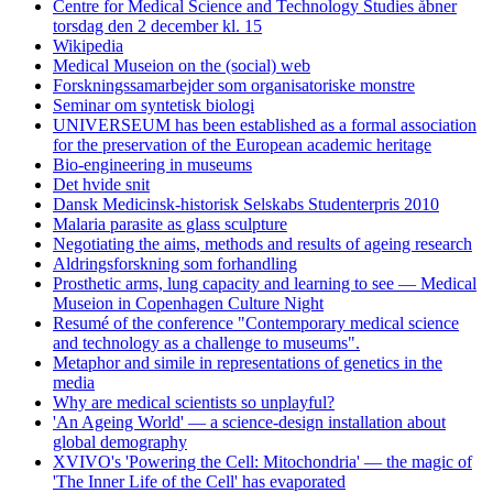
Centre for Medical Science and Technology Studies åbner
torsdag den 2 december kl. 15
Wikipedia
Medical Museion on the (social) web
Forskningssamarbejder som organisatoriske monstre
Seminar om syntetisk biologi
UNIVERSEUM has been established as a formal association
for the preservation of the European academic heritage
Bio-engineering in museums
Det hvide snit
Dansk Medicinsk-historisk Selskabs Studenterpris 2010
Malaria parasite as glass sculpture
Negotiating the aims, methods and results of ageing research
Aldringsforskning som forhandling
Prosthetic arms, lung capacity and learning to see — Medical
Museion in Copenhagen Culture Night
Resumé of the conference "Contemporary medical science
and technology as a challenge to museums".
Metaphor and simile in representations of genetics in the
media
Why are medical scientists so unplayful?
'An Ageing World' — a science-design installation about
global demography
XVIVO's 'Powering the Cell: Mitochondria' — the magic of
'The Inner Life of the Cell' has evaporated