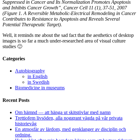
Suppressed in Cancer and Its Normalization Promotes Apoptosis
and Inhibits Cancer Growth”, Cancer Cell 11 (1), 37-51, 2007
(Figure 1. A Reversible Metabolic-Electrical Remodeling in Cancer
Contributes to Resistance to Apoptosis and Reveals Several
Potential Therapeutic Target).
Well, it reminds me about the sad fact that the aesthetics of desktop
images is so far a much under-researched area of visual culture
studies 🙂
Categories
Autobiography
in English
in Swedish
Biomedicine in museums
Recent Posts
Om hämnd — att hänga ut skitstövlar med namn
Trettiofem livsöden, alla noggrant vägda på vår privata
historievåg
En atmosfär av lärdom, med genklanger av disciplin och
ordning.