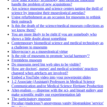
handle the problem of new acquisitions?
Are science museums and science centers taming the thrill of
science by imposing their museological agendas?
Using refurbishment as an occasion for museums to rethink
their outreach
Is this the death of the science/medical museum collections as
we know them?
You are more likely to be right if you are somebody who
shows a little doubt about something
Contemporary biomedical science and medical technology as
a challenge to museums
Idiosyncracy as a museological virtue
Is the role of museums to promote 'social harmony'?
Fremtidens museum
Do museums need big web sites to be visible?
How are doctors', nurses' and medical scientists' practices
changed when artefacts are involved?
Embed a YouTube video into your powerpoint slides
1-2 Associate (Assistant) Professors in Medical Science
Communication and/or Medical Science Heritage Production
Alter-realism — dispense with the sci- and bioart gallery and
make scientific reality our experimentation lab
The participatory museum
Peculiar (malicious?) anonymous vanity blogranking 'service'