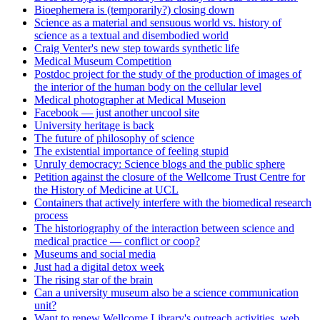
Bioephemera is (temporarily?) closing down
Science as a material and sensuous world vs. history of
science as a textual and disembodied world
Craig Venter's new step towards synthetic life
Medical Museum Competition
Postdoc project for the study of the production of images of
the interior of the human body on the cellular level
Medical photographer at Medical Museion
Facebook — just another uncool site
University heritage is back
The future of philosophy of science
The existential importance of feeling stupid
Unruly democracy: Science blogs and the public sphere
Petition against the closure of the Wellcome Trust Centre for
the History of Medicine at UCL
Containers that actively interfere with the biomedical research
process
The historiography of the interaction between science and
medical practice — conflict or coop?
Museums and social media
Just had a digital detox week
The rising star of the brain
Can a university museum also be a science communication
unit?
Want to renew Wellcome Library's outreach activities, web