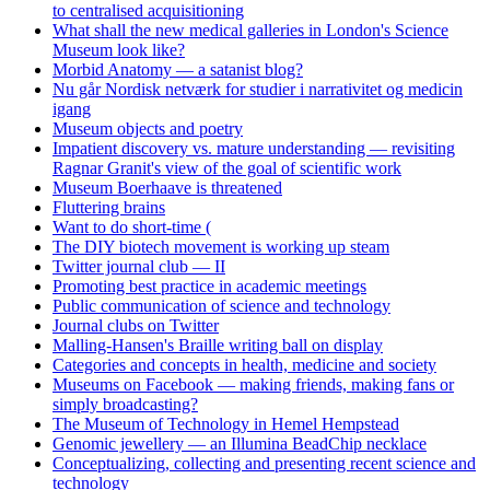
to centralised acquisitioning
What shall the new medical galleries in London's Science
Museum look like?
Morbid Anatomy — a satanist blog?
Nu går Nordisk netværk for studier i narrativitet og medicin
igang
Museum objects and poetry
Impatient discovery vs. mature understanding — revisiting
Ragnar Granit's view of the goal of scientific work
Museum Boerhaave is threatened
Fluttering brains
Want to do short-time (
The DIY biotech movement is working up steam
Twitter journal club — II
Promoting best practice in academic meetings
Public communication of science and technology
Journal clubs on Twitter
Malling-Hansen's Braille writing ball on display
Categories and concepts in health, medicine and society
Museums on Facebook — making friends, making fans or
simply broadcasting?
The Museum of Technology in Hemel Hempstead
Genomic jewellery — an Illumina BeadChip necklace
Conceptualizing, collecting and presenting recent science and
technology