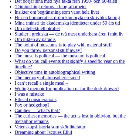
Det börjar sina med nya fakta från 1950- och 60-talen
‘Diminishing returns’ i biografiarbetet
Insikter om begränsning som varat hela livet
Hur en homoerotisk dröm kan bryta en skrivblockering
Mina (minst) tio akademiska identiteter under 50 års tid
Om intellektuell otrohet
Studier i grekiska — de två mest underbara åren i mitt liv
Om lukten av paradis
The point of museums is to play with material stuff
Do you throw personal stuff away?
The muse is political — the museum is political
What do you call events that signify a specific year on the
timeline?
Objective time in autobiographical writing
The memory of atmospheric smell
I can’t recall a single meal –
Writing memoir for publication or for the desk drawer?
I was a mistake
Ethical considerations
Fox or hedgehog?
Canities — what’s that?
The earliest memories — the act is lost in oblivion, but the
metaphor remains
Vetenskapshistoria som skönlitteratur
Dreaming about Jacques Ellul