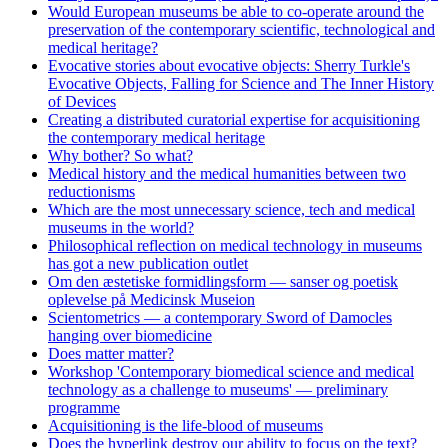
Would European museums be able to co-operate around the
preservation of the contemporary scientific, technological and
medical heritage?
Evocative stories about evocative objects: Sherry Turkle's
Evocative Objects, Falling for Science and The Inner History
of Devices
Creating a distributed curatorial expertise for acquisitioning
the contemporary medical heritage
Why bother? So what?
Medical history and the medical humanities between two
reductionisms
Which are the most unnecessary science, tech and medical
museums in the world?
Philosophical reflection on medical technology in museums
has got a new publication outlet
Om den æstetiske formidlingsform — sanser og poetisk
oplevelse på Medicinsk Museion
Scientometrics — a contemporary Sword of Damocles
hanging over biomedicine
Does matter matter?
Workshop 'Contemporary biomedical science and medical
technology as a challenge to museums' — preliminary
programme
Acquisitioning is the life-blood of museums
Does the hyperlink destroy our ability to focus on the text?