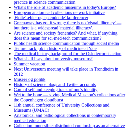
practice in science communication
What's the role of academic museums in today's Europe?
European anatomical collections network initiative
'Flotte' æbler og 'spændende' konferencer
Greenaway has got it wrong: there is no 'visual illiteracy' —
but there is a widespread 'material illiteracy'.
Are science and society frenemies? And what, if anything,
does this mean for sci-med-tech communication?
Public health science communication through social media
Tenure track job in history of medicine at Yale
The medical history background for the Oslo terrorist action
What shall I say about university museums?
Summer vacation
Next Universeum meeting will take place in Trondheim in
2012
Museer og politik
History of science blogs and Twitter accounts
Care of self and keeping track of one's identity
Wet to the bone — saving Medical Museion's collections after
the Copenhagen cloudburst
11th annual conference of University Collections and
Museums (UMAC)
Anatomical and pathological collections in contemporary
medical education
Collection impossible: distributed curatorship as an alternative