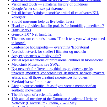
Vision and touch — a material history of blindness
Google Art er som sex på skærmen
Pris til bedste fysiologihistoriske artikel til en af vores KU-
kollegaer
Should museums help us live better lives?
Hvad er god videnskabelig praksis for formidling i medierne?
Harry Marks
Genetik 3.0? Nej, langt fra
The museum curator's dream: "Touch tells you what you need
to know"
Conference hodgepodge — everything 'laboratorial'
Nordisk netværk for studier i litteratur og medicin
Any experiences with shtyle.fm?
Visual representations of professional cultures in biomedicine
Medicinsk Museions nye SWAT
Nyt netværk for "inventors, thinkers, engineers, geeks,
tinkerers, modders, conceptualists, designers, hackers, makers,
artists, and all those creating experiences for others"
Værktøjskasse for outreach
Living your scientific life as if you were a member of an
aesthetic movement
The life-span of a scientific article
12th annual meeting of the European Academic Heritage
Network (Universeum), Padua, 26-29 May