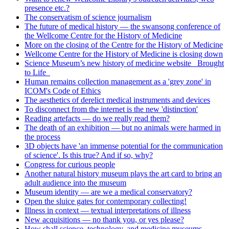
presence etc.?
The conservatism of science journalism
The future of medical history — the swansong conference of
the Wellcome Centre for the History of Medicine
More on the closing of the Centre for the History of Medicine
Wellcome Centre for the History of Medicine is closing down
Science Museum’s new history of medicine website _Brought
to Life_
Human remains collection management as a 'grey zone' in
ICOM's Code of Ethics
The aesthetics of derelict medical instruments and devices
To disconnect from the internet is the new 'distinction'
Reading artefacts — do we really read them?
The death of an exhibition — but no animals were harmed in
the process
3D objects have 'an immense potential for the communication
of science'. Is this true? And if so, why?
Congress for curious people
Another natural history museum plays the art card to bring an
adult audience into the museum
Museum identity — are we a medical conservatory?
Open the sluice gates for contemporary collecting!
Illness in context — textual interpretations of illness
New acquisitions — no thank you, or yes please?
How shall science, technology, and medicine museums