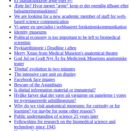
Er plastikdukkene ægte eller ej?
Ægte lig? Hvor meget "ægte" krop er der egentlig tilbage efter
balsameringsmaskinen?
We are looking for a new academic member of staff for web-
based science communication
Vi søger en specialist i webbaseret forskningskommunikation
Identity museums
Political economy is too important to be left to biomedical
scientists
Psykiatrihistorie i Deadline i aften
Merry Xmas from Medical Museion's anatomical theatre
God Jul og Godt Nyt År fra Medicinsk Museions anatomiske
teater
'Digital' evolution in two minutes
The intensive care unit on display
Facebook face images
Beware of the Agambians
Is digital information material or immaterial?
Hvilke farver skal der være på væggene og panelerne i vores
tre nyrestaurerede udstillingsrum?
Why do we visit anatomical museums: for curiosity or for
learning? (or maybe for some other reason?)
Public understanding of science 25 years later
Fellowships for research on the biomedical science and
technology since 1945