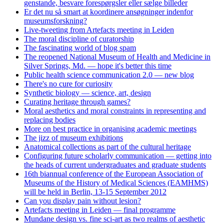
genstande, besvare forespørgsler eller sælge billeder
Er det nu så smart at koordinere ansøgninger indenfor
museumsforskning?
Live-tweeting from Artefacts meeting in Leiden
The moral discipline of curatorship
The fascinating world of blog spam
The reopened National Museum of Health and Medicine in
Silver Springs, Md. — hope it's better this time
Public health science communication 2.0 — new blog
There's no cure for curiosity
Synthetic biology — science, art, design
Curating heritage through games?
Moral aesthetics and moral constraints in representing and
replacing bodies
More on best practice in organising academic meetings
The jizz of museum exhibitions
Anatomical collections as part of the cultural heritage
Configuring future scholarly communication — getting into
the heads of current undergraduates and graduate students
16th biannual conference of the European Association of
Museums of the History of Medical Sciences (EAMHMS)
will be held in Berlin, 13-15 September 2012
Can you display pain without lesion?
Artefacts meeting in Leiden — final programme
Mundane design vs. fine sci-art as two realms of aesthetic