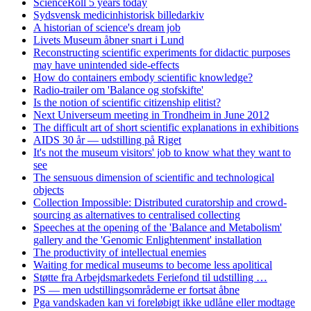
ScienceRoll 5 years today
Sydsvensk medicinhistorisk billedarkiv
A historian of science's dream job
Livets Museum åbner snart i Lund
Reconstructing scientific experiments for didactic purposes
may have unintended side-effects
How do containers embody scientific knowledge?
Radio-trailer om 'Balance og stofskifte'
Is the notion of scientific citizenship elitist?
Next Universeum meeting in Trondheim in June 2012
The difficult art of short scientific explanations in exhibitions
AIDS 30 år — udstilling på Riget
It's not the museum visitors' job to know what they want to
see
The sensuous dimension of scientific and technological
objects
Collection Impossible: Distributed curatorship and crowd-
sourcing as alternatives to centralised collecting
Speeches at the opening of the 'Balance and Metabolism'
gallery and the 'Genomic Enlightenment' installation
The productivity of intellectual enemies
Waiting for medical museums to become less apolitical
Støtte fra Arbejdsmarkedets Feriefond til udstilling …
PS — men udstillingsområderne er fortsat åbne
Pga vandskaden kan vi foreløbigt ikke udlåne eller modtage