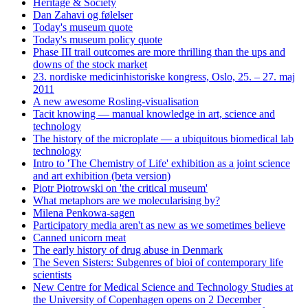
Heritage & Society
Dan Zahavi og følelser
Today's museum quote
Today's museum policy quote
Phase III trail outcomes are more thrilling than the ups and
downs of the stock market
23. nordiske medicinhistoriske kongress, Oslo, 25. – 27. maj
2011
A new awesome Rosling-visualisation
Tacit knowing — manual knowledge in art, science and
technology
The history of the microplate — a ubiquitous biomedical lab
technology
Intro to 'The Chemistry of Life' exhibition as a joint science
and art exhibition (beta version)
Piotr Piotrowski on 'the critical museum'
What metaphors are we molecularising by?
Milena Penkowa-sagen
Participatory media aren't as new as we sometimes believe
Canned unicorn meat
The early history of drug abuse in Denmark
The Seven Sisters: Subgenres of bioi of contemporary life
scientists
New Centre for Medical Science and Technology Studies at
the University of Copenhagen opens on 2 December