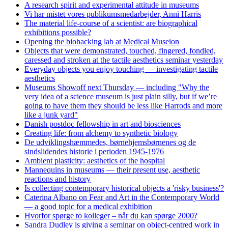
A research spirit and experimental attitude in museums
Vi har mistet vores publikumsmedarbejder, Anni Harris
The material life-course of a scientist: are biographical
exhibitions possible?
Opening the biohacking lab at Medical Museion
Objects that were demonstrated, touched, fingered, fondled,
caressed and stroken at the tactile aesthetics seminar yesterday
Everyday objects you enjoy touching — investigating tactile
aesthetics
Museums Showoff next Thursday — including "Why the
very idea of a science museum is just plain silly, but if we’re
going to have them they should be less like Harrods and more
like a junk yard"
Danish postdoc fellowship in art and biosciences
Creating life: from alchemy to synthetic biology
De udviklingshæmmedes, børnehjemsbørnenes og de
sindslidendes historie i perioden 1945-1976
Ambient plasticity: aesthetics of the hospital
Mannequins in museums — their present use, aesthetic
reactions and history
Is collecting contemporary historical objects a 'risky business'?
Caterina Albano on Fear and Art in the Contemporary World
— a good topic for a medical exhibition
Hvorfor spørge to kolleger – når du kan spørge 2000?
Sandra Dudley is giving a seminar on object-centred work in