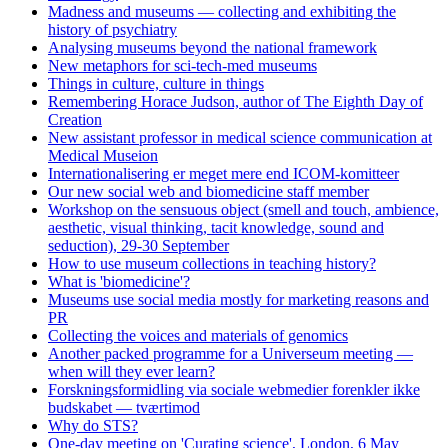
Madness and museums — collecting and exhibiting the
history of psychiatry
Analysing museums beyond the national framework
New metaphors for sci-tech-med museums
Things in culture, culture in things
Remembering Horace Judson, author of The Eighth Day of
Creation
New assistant professor in medical science communication at
Medical Museion
Internationalisering er meget mere end ICOM-komitteer
Our new social web and biomedicine staff member
Workshop on the sensuous object (smell and touch, ambience,
aesthetic, visual thinking, tacit knowledge, sound and
seduction), 29-30 September
How to use museum collections in teaching history?
What is 'biomedicine'?
Museums use social media mostly for marketing reasons and
PR
Collecting the voices and materials of genomics
Another packed programme for a Universeum meeting —
when will they ever learn?
Forskningsformidling via sociale webmedier forenkler ikke
budskabet — tværtimod
Why do STS?
One-day meeting on 'Curating science', London, 6 May