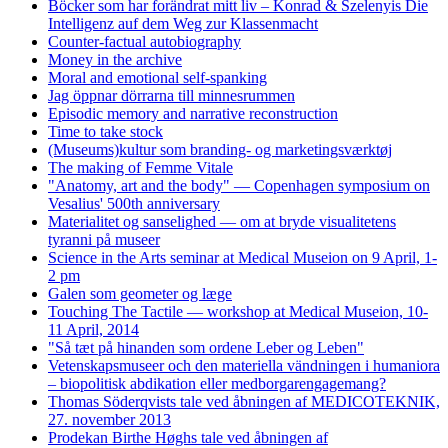
Böcker som har forändrat mitt liv – Konrad & Szelenyis Die
Intelligenz auf dem Weg zur Klassenmacht
Counter-factual autobiography
Money in the archive
Moral and emotional self-spanking
Jag öppnar dörrarna till minnesrummen
Episodic memory and narrative reconstruction
Time to take stock
(Museums)kultur som branding- og marketingsværktøj
The making of Femme Vitale
"Anatomy, art and the body" — Copenhagen symposium on
Vesalius' 500th anniversary
Materialitet og sanselighed — om at bryde visualitetens
tyranni på museer
Science in the Arts seminar at Medical Museion on 9 April, 1-
2 pm
Galen som geometer og læge
Touching The Tactile — workshop at Medical Museion, 10-
11 April, 2014
"Så tæt på hinanden som ordene Leber og Leben"
Vetenskapsmuseer och den materiella vändningen i humaniora
– biopolitisk abdikation eller medborgarengagemang?
Thomas Söderqvists tale ved åbningen af MEDICOTEKNIK,
27. november 2013
Prodekan Birthe Høghs tale ved åbningen af