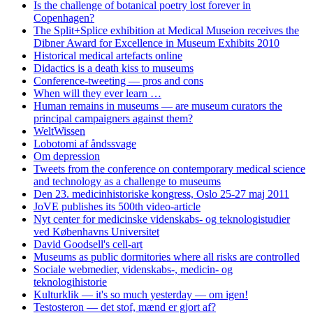
Is the challenge of botanical poetry lost forever in
Copenhagen?
The Split+Splice exhibition at Medical Museion receives the
Dibner Award for Excellence in Museum Exhibits 2010
Historical medical artefacts online
Didactics is a death kiss to museums
Conference-tweeting — pros and cons
When will they ever learn …
Human remains in museums — are museum curators the
principal campaigners against them?
WeltWissen
Lobotomi af åndssvage
Om depression
Tweets from the conference on contemporary medical science
and technology as a challenge to museums
Den 23. medicinhistoriske kongress, Oslo 25-27 maj 2011
JoVE publishes its 500th video-article
Nyt center for medicinske videnskabs- og teknologistudier
ved Københavns Universitet
David Goodsell's cell-art
Museums as public dormitories where all risks are controlled
Sociale webmedier, videnskabs-, medicin- og
teknologihistorie
Kulturklik — it's so much yesterday — om igen!
Testosteron — det stof, mænd er gjort af?