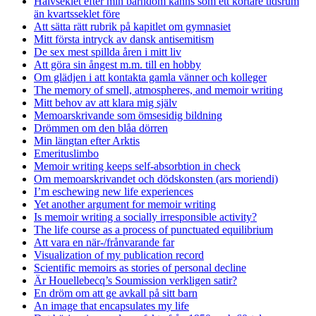
Halvseklet efter min barndom känns som ett kortare tidsrum
än kvartsseklet före
Att sätta rätt rubrik på kapitlet om gymnasiet
Mitt första intryck av dansk antisemitism
De sex mest spillda åren i mitt liv
Att göra sin ångest m.m. till en hobby
Om glädjen i att kontakta gamla vänner och kolleger
The memory of smell, atmospheres, and memoir writing
Mitt behov av att klara mig själv
Memoarskrivande som ömsesidig bildning
Drömmen om den blåa dörren
Min längtan efter Arktis
Emerituslimbo
Memoir writing keeps self-absorbtion in check
Om memoarskrivandet och dödskonsten (ars moriendi)
I’m eschewing new life experiences
Yet another argument for memoir writing
Is memoir writing a socially irresponsible activity?
The life course as a process of punctuated equilibrium
Att vara en när-/frånvarande far
Visualization of my publication record
Scientific memoirs as stories of personal decline
Är Houellebecq’s Soumission verkligen satir?
En dröm om att ge avkall på sitt barn
An image that encapsulates my life