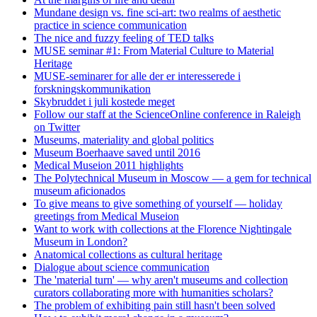
Mundane design vs. fine sci-art: two realms of aesthetic
practice in science communication
The nice and fuzzy feeling of TED talks
MUSE seminar #1: From Material Culture to Material
Heritage
MUSE-seminarer for alle der er interesserede i
forskningskommunikation
Skybruddet i juli kostede meget
Follow our staff at the ScienceOnline conference in Raleigh
on Twitter
Museums, materiality and global politics
Museum Boerhaave saved until 2016
Medical Museion 2011 highlights
The Polytechnical Museum in Moscow — a gem for technical
museum aficionados
To give means to give something of yourself — holiday
greetings from Medical Museion
Want to work with collections at the Florence Nightingale
Museum in London?
Anatomical collections as cultural heritage
Dialogue about science communication
The 'material turn' — why aren't museums and collection
curators collaborating more with humanities scholars?
The problem of exhibiting pain still hasn't been solved