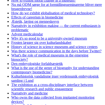
How to exhibit moral change in a museum?
Nu må ODM sørge for at formidlingsseminarerne bliver mere
brugerdrevne!
How do we exhibit globalisation of medical technology?
Effects of careerism in biomedicine
Æstetik, læring og menneskesyn
Narrativity in exhibition making — the current enthusiasm is
problematic
Advent medicalendar
Why it's so good to be a university-owned museum
Frosten lægger sig over kulturlandskabet
History of science in science museums and science centers
Was there science communication in the days before Twitter?
What's the role of medical museums in the emerging
biosociety?
Den embryologiske forfaldsæstetik
What is the use of the genre of biography for understanding
contemporary biomedicine?
Kulturhistorisk vandalisme truer verdensunik embryologisk
samling i Lund
The exhibition as a cross-disciplinary interface between
scientific research and public engagement
Narrativity and medicine
Who owns the data collected from implanted monitoring
devices?