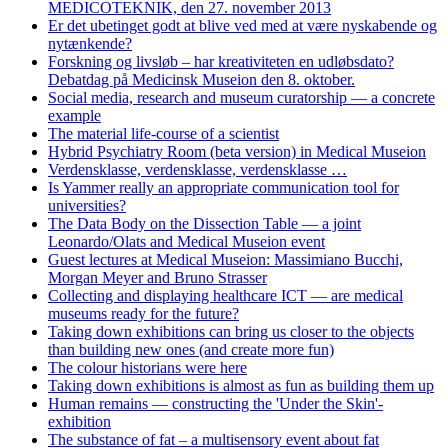
MEDICOTEKNIK, den 27. november 2013
Er det ubetinget godt at blive ved med at være nyskabende og
nytænkende?
Forskning og livsløb – har kreativiteten en udløbsdato?
Debatdag på Medicinsk Museion den 8. oktober.
Social media, research and museum curatorship — a concrete
example
The material life-course of a scientist
Hybrid Psychiatry Room (beta version) in Medical Museion
Verdensklasse, verdensklasse, verdensklasse …
Is Yammer really an appropriate communication tool for
universities?
The Data Body on the Dissection Table — a joint
Leonardo/Olats and Medical Museion event
Guest lectures at Medical Museion: Massimiano Bucchi,
Morgan Meyer and Bruno Strasser
Collecting and displaying healthcare ICT — are medical
museums ready for the future?
Taking down exhibitions can bring us closer to the objects
than building new ones (and create more fun)
The colour historians were here
Taking down exhibitions is almost as fun as building them up
Human remains — constructing the 'Under the Skin'-
exhibition
The substance of fat – a multisensory event about fat