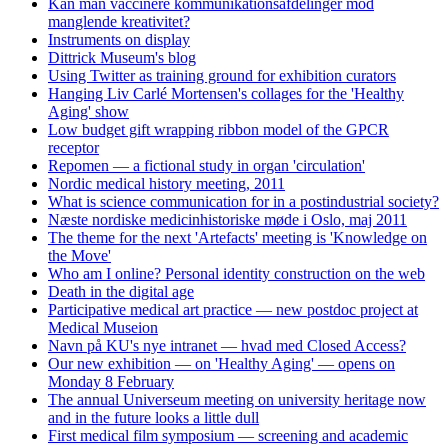
Kan man vaccinere kommunikationsafdelinger mod
manglende kreativitet?
Instruments on display
Dittrick Museum's blog
Using Twitter as training ground for exhibition curators
Hanging Liv Carlé Mortensen's collages for the 'Healthy
Aging' show
Low budget gift wrapping ribbon model of the GPCR
receptor
Repomen — a fictional study in organ 'circulation'
Nordic medical history meeting, 2011
What is science communication for in a postindustrial society?
Næste nordiske medicinhistoriske møde i Oslo, maj 2011
The theme for the next 'Artefacts' meeting is 'Knowledge on
the Move'
Who am I online? Personal identity construction on the web
Death in the digital age
Participative medical art practice — new postdoc project at
Medical Museion
Navn på KU's nye intranet — hvad med Closed Access?
Our new exhibition — on 'Healthy Aging' — opens on
Monday 8 February
The annual Universeum meeting on university heritage now
and in the future looks a little dull
First medical film symposium — screening and academic