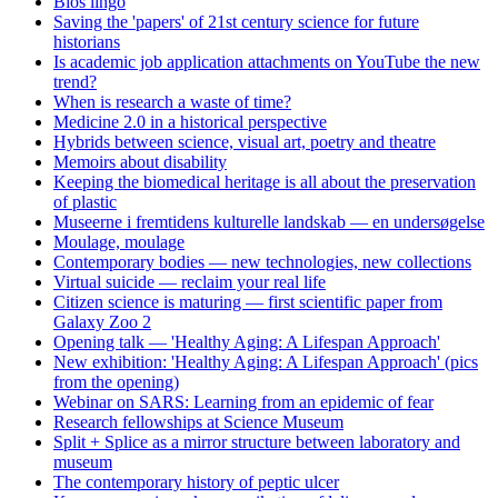
Bios lingo
Saving the 'papers' of 21st century science for future
historians
Is academic job application attachments on YouTube the new
trend?
When is research a waste of time?
Medicine 2.0 in a historical perspective
Hybrids between science, visual art, poetry and theatre
Memoirs about disability
Keeping the biomedical heritage is all about the preservation
of plastic
Museerne i fremtidens kulturelle landskab — en undersøgelse
Moulage, moulage
Contemporary bodies — new technologies, new collections
Virtual suicide — reclaim your real life
Citizen science is maturing — first scientific paper from
Galaxy Zoo 2
Opening talk — 'Healthy Aging: A Lifespan Approach'
New exhibition: 'Healthy Aging: A Lifespan Approach' (pics
from the opening)
Webinar on SARS: Learning from an epidemic of fear
Research fellowships at Science Museum
Split + Splice as a mirror structure between laboratory and
museum
The contemporary history of peptic ulcer