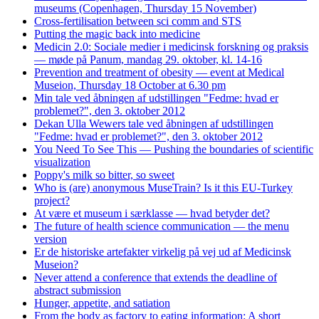
museums (Copenhagen, Thursday 15 November)
Cross-fertilisation between sci comm and STS
Putting the magic back into medicine
Medicin 2.0: Sociale medier i medicinsk forskning og praksis
— møde på Panum, mandag 29. oktober, kl. 14-16
Prevention and treatment of obesity — event at Medical
Museion, Thursday 18 October at 6.30 pm
Min tale ved åbningen af udstillingen "Fedme: hvad er
problemet?", den 3. oktober 2012
Dekan Ulla Wewers tale ved åbningen af udstillingen
"Fedme: hvad er problemet?", den 3. oktober 2012
You Need To See This — Pushing the boundaries of scientific
visualization
Poppy's milk so bitter, so sweet
Who is (are) anonymous MuseTrain? Is it this EU-Turkey
project?
At være et museum i særklasse — hvad betyder det?
The future of health science communication — the menu
version
Er de historiske artefakter virkelig på vej ud af Medicinsk
Museion?
Never attend a conference that extends the deadline of
abstract submission
Hunger, appetite, and satiation
From the body as factory to eating information: A short