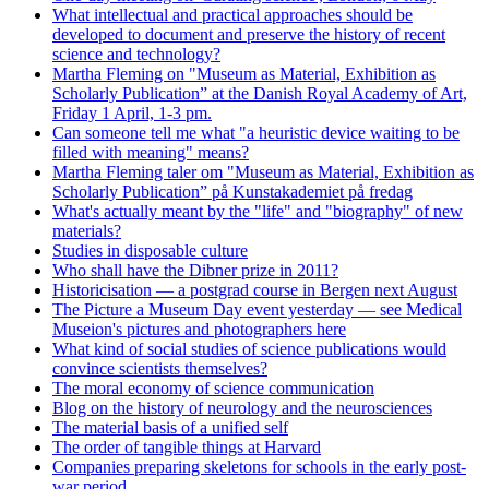
What intellectual and practical approaches should be
developed to document and preserve the history of recent
science and technology?
Martha Fleming on "Museum as Material, Exhibition as
Scholarly Publication” at the Danish Royal Academy of Art,
Friday 1 April, 1-3 pm.
Can someone tell me what "a heuristic device waiting to be
filled with meaning" means?
Martha Fleming taler om "Museum as Material, Exhibition as
Scholarly Publication” på Kunstakademiet på fredag
What's actually meant by the "life" and "biography" of new
materials?
Studies in disposable culture
Who shall have the Dibner prize in 2011?
Historicisation — a postgrad course in Bergen next August
The Picture a Museum Day event yesterday — see Medical
Museion's pictures and photographers here
What kind of social studies of science publications would
convince scientists themselves?
The moral economy of science communication
Blog on the history of neurology and the neurosciences
The material basis of a unified self
The order of tangible things at Harvard
Companies preparing skeletons for schools in the early post-
war period