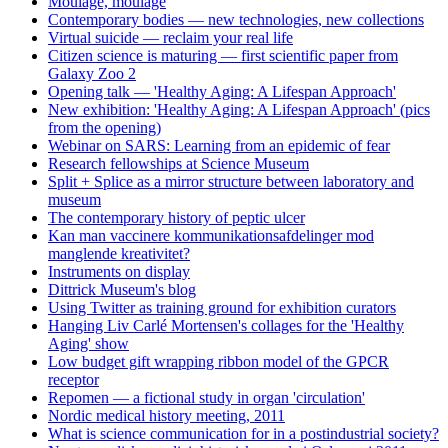
Moulage, moulage
Contemporary bodies — new technologies, new collections
Virtual suicide — reclaim your real life
Citizen science is maturing — first scientific paper from
Galaxy Zoo 2
Opening talk — 'Healthy Aging: A Lifespan Approach'
New exhibition: 'Healthy Aging: A Lifespan Approach' (pics
from the opening)
Webinar on SARS: Learning from an epidemic of fear
Research fellowships at Science Museum
Split + Splice as a mirror structure between laboratory and
museum
The contemporary history of peptic ulcer
Kan man vaccinere kommunikationsafdelinger mod
manglende kreativitet?
Instruments on display
Dittrick Museum's blog
Using Twitter as training ground for exhibition curators
Hanging Liv Carlé Mortensen's collages for the 'Healthy
Aging' show
Low budget gift wrapping ribbon model of the GPCR
receptor
Repomen — a fictional study in organ 'circulation'
Nordic medical history meeting, 2011
What is science communication for in a postindustrial society?