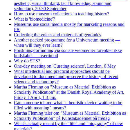
aesthetic, visual thinking, tacit knowledge, sound and
seduction), 29-30 September
How to use museum collections in teaching history?
What is 'biomedicine'?
Museums use social media mostly for marketing reasons and
PR
Collecting the voices and materials of genomics
Another packed programme for a Universeum meeting —
when will they ever learn?
Forskningsformidling via sociale webmedier forenkler ikke
budskabet — tværtimod
Why do STS?
One-day meeting on 'Curating science', London, 6 May
What intellectual and practical approaches should be
developed to document and preserve the history of recent
science and technology?
Martha Fleming on "Museum as Material, Exhibition as
Scholarly Publication” at the Danish Royal Academy of Art,
Friday 1 April, 1-3 pm.
Can someone tell me what "a heuristic device waiting to be
filled with meaning" means?
Martha Fleming taler om "Museum as Material, Exhibition as
Scholarly Publication” på Kunstakademiet på fredag
What's actually meant by the "life" and "biography" of new
materials?