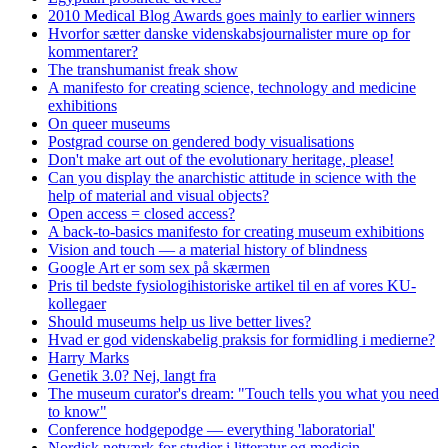
2010 Medical Blog Awards goes mainly to earlier winners
Hvorfor sætter danske videnskabsjournalister mure op for
kommentarer?
The transhumanist freak show
A manifesto for creating science, technology and medicine
exhibitions
On queer museums
Postgrad course on gendered body visualisations
Don't make art out of the evolutionary heritage, please!
Can you display the anarchistic attitude in science with the
help of material and visual objects?
Open access = closed access?
A back-to-basics manifesto for creating museum exhibitions
Vision and touch — a material history of blindness
Google Art er som sex på skærmen
Pris til bedste fysiologihistoriske artikel til en af vores KU-
kollegaer
Should museums help us live better lives?
Hvad er god videnskabelig praksis for formidling i medierne?
Harry Marks
Genetik 3.0? Nej, langt fra
The museum curator's dream: "Touch tells you what you need
to know"
Conference hodgepodge — everything 'laboratorial'
Nordisk netværk for studier i litteratur og medicin