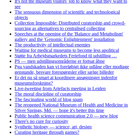
It's not the museum visitors' job to know what they want to
see
The sensuous dimension of scientific and technological
objects
Collection Impossible: Distributed curatorship and crowd-
sourcing as alternatives to centralised collecting
Speeches at the opening of the 'Balance and Metabolism'
gallery and the 'Genomic Enlightenment' installation
The productivity of intellectual enemies
Waiting for medical museums to become less apolitical
Støtte fra Arbejdsmarkedets Feriefond til udstilling …
PS — men udstillingsområderne er fortsat åbne
Pga vandskaden kan vi foreløbigt ikke udlåne eller modtage
genstande, besvare forespørgsler eller sælge billeder
Er det nu så smart at koordinere ansøgninger indenfor
museumsforskning?
Live-tweeting from Artefacts meeting in Leiden
The moral discipline of curatorship
The fascinating world of blog spam
The reopened National Museum of Health and Medicine in
Silver Springs, Md. — hope it's better this time
Public health science communication 2.0 — new blog
There's no cure for curiosity
Synthetic biology — science, art, design
Curating heritage through games?