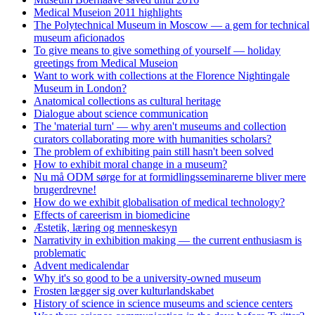
Medical Museion 2011 highlights
The Polytechnical Museum in Moscow — a gem for technical
museum aficionados
To give means to give something of yourself — holiday
greetings from Medical Museion
Want to work with collections at the Florence Nightingale
Museum in London?
Anatomical collections as cultural heritage
Dialogue about science communication
The 'material turn' — why aren't museums and collection
curators collaborating more with humanities scholars?
The problem of exhibiting pain still hasn't been solved
How to exhibit moral change in a museum?
Nu må ODM sørge for at formidlingsseminarerne bliver mere
brugerdrevne!
How do we exhibit globalisation of medical technology?
Effects of careerism in biomedicine
Æstetik, læring og menneskesyn
Narrativity in exhibition making — the current enthusiasm is
problematic
Advent medicalendar
Why it's so good to be a university-owned museum
Frosten lægger sig over kulturlandskabet
History of science in science museums and science centers