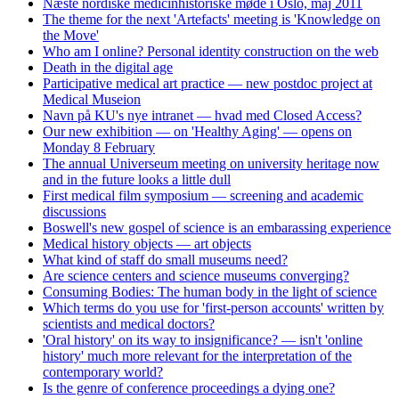
Næste nordiske medicinhistoriske møde i Oslo, maj 2011
The theme for the next 'Artefacts' meeting is 'Knowledge on
the Move'
Who am I online? Personal identity construction on the web
Death in the digital age
Participative medical art practice — new postdoc project at
Medical Museion
Navn på KU's nye intranet — hvad med Closed Access?
Our new exhibition — on 'Healthy Aging' — opens on
Monday 8 February
The annual Universeum meeting on university heritage now
and in the future looks a little dull
First medical film symposium — screening and academic
discussions
Boswell's new gospel of science is an embarassing experience
Medical history objects — art objects
What kind of staff do small museums need?
Are science centers and science museums converging?
Consuming Bodies: The human body in the light of science
Which terms do you use for 'first-person accounts' written by
scientists and medical doctors?
'Oral history' on its way to insignificance? — isn't 'online
history' much more relevant for the interpretation of the
contemporary world?
Is the genre of conference proceedings a dying one?