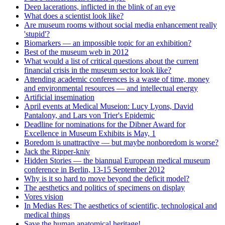
Deep lacerations, inflicted in the blink of an eye
What does a scientist look like?
Are museum rooms without social media enhancement really
'stupid'?
Biomarkers — an impossible topic for an exhibition?
Best of the museum web in 2012
What would a list of critical questions about the current
financial crisis in the museum sector look like?
Attending academic conferences is a waste of time, money
and environmental resources — and intellectual energy
Artificial insemination
April events at Medical Museion: Lucy Lyons, David
Pantalony, and Lars von Trier's Epidemic
Deadline for nominations for the Dibner Award for
Excellence in Museum Exhibits is May, 1
Boredom is unattractive — but maybe nonboredom is worse?
Jack the Ripper-kniv
Hidden Stories — the biannual European medical museum
conference in Berlin, 13-15 September 2012
Why is it so hard to move beyond the deficit model?
The aesthetics and politics of specimens on display
Vores vision
In Medias Res: The aesthetics of scientific, technological and
medical things
Save the human anatomical heritage!