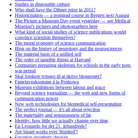
Studies in disposable culture
Who shall have the Dibner prize in 2011?
Historicisation — a postgrad course in Bergen next August
The Picture a Museum Day event yesterday — see Medical
Museion's pictures and photographers here
What kind of social studies of science publications would
convince scientists themselves?
The moral economy of science communication
Blog on the history of neurology and the neurosciences
The material basis of a unified self
The order of tangible things at Harvard
Companies preparing skeletons for schools in the early post-
war period
Skal forskere tvinges til at skrive blogposter?
Fastelavnskostume á la Penkowa
Museum exhibitions between labour and grace
Beyond science journalism — the web and new forms of
communication power
New web technologies for biomedical self-presentation
The perfect journal — it's all about rejection
The materiality and sensuousness of fat
Identity: how little we actually change over time
En Leonardo for det 21. århundrede?
Are bioart works ever 'finished'?
Egyptian prosthetic devices