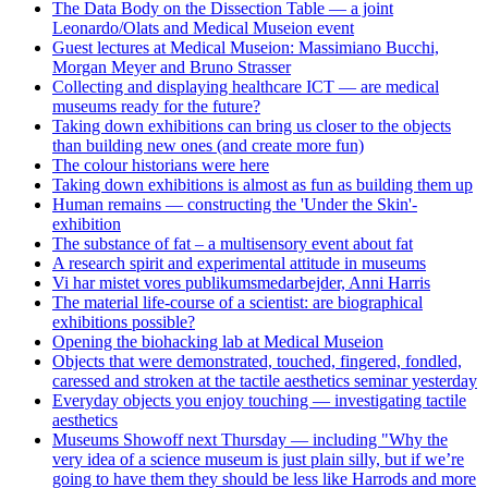
The Data Body on the Dissection Table — a joint
Leonardo/Olats and Medical Museion event
Guest lectures at Medical Museion: Massimiano Bucchi,
Morgan Meyer and Bruno Strasser
Collecting and displaying healthcare ICT — are medical
museums ready for the future?
Taking down exhibitions can bring us closer to the objects
than building new ones (and create more fun)
The colour historians were here
Taking down exhibitions is almost as fun as building them up
Human remains — constructing the 'Under the Skin'-
exhibition
The substance of fat – a multisensory event about fat
A research spirit and experimental attitude in museums
Vi har mistet vores publikumsmedarbejder, Anni Harris
The material life-course of a scientist: are biographical
exhibitions possible?
Opening the biohacking lab at Medical Museion
Objects that were demonstrated, touched, fingered, fondled,
caressed and stroken at the tactile aesthetics seminar yesterday
Everyday objects you enjoy touching — investigating tactile
aesthetics
Museums Showoff next Thursday — including "Why the
very idea of a science museum is just plain silly, but if we’re
going to have them they should be less like Harrods and more