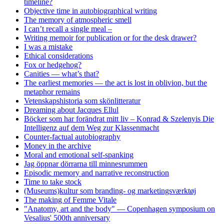
timeline?
Objective time in autobiographical writing
The memory of atmospheric smell
I can’t recall a single meal –
Writing memoir for publication or for the desk drawer?
I was a mistake
Ethical considerations
Fox or hedgehog?
Canities — what’s that?
The earliest memories — the act is lost in oblivion, but the
metaphor remains
Vetenskapshistoria som skönlitteratur
Dreaming about Jacques Ellul
Böcker som har forändrat mitt liv – Konrad & Szelenyis Die
Intelligenz auf dem Weg zur Klassenmacht
Counter-factual autobiography
Money in the archive
Moral and emotional self-spanking
Jag öppnar dörrarna till minnesrummen
Episodic memory and narrative reconstruction
Time to take stock
(Museums)kultur som branding- og marketingsværktøj
The making of Femme Vitale
"Anatomy, art and the body" — Copenhagen symposium on
Vesalius' 500th anniversary