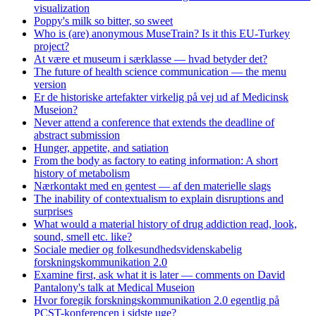
visualization
Poppy's milk so bitter, so sweet
Who is (are) anonymous MuseTrain? Is it this EU-Turkey
project?
At være et museum i særklasse — hvad betyder det?
The future of health science communication — the menu
version
Er de historiske artefakter virkelig på vej ud af Medicinsk
Museion?
Never attend a conference that extends the deadline of
abstract submission
Hunger, appetite, and satiation
From the body as factory to eating information: A short
history of metabolism
Nærkontakt med en gentest — af den materielle slags
The inability of contextualism to explain disruptions and
surprises
What would a material history of drug addiction read, look,
sound, smell etc. like?
Sociale medier og folkesundhedsvidenskabelig
forskningskommunikation 2.0
Examine first, ask what it is later — comments on David
Pantalony's talk at Medical Museion
Hvor foregik forskningskommunikation 2.0 egentlig på
PCST-konferencen i sidste uge?