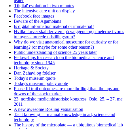
teater
'Digital' evolution in two minutes
The intensive care unit on display
Facebook face images
Beware of the Agambians
Is digital information material or immaterial?
Hvilke farver skal der være på væggene og panelerne i vores
tre nyrestaurerede udstillingsrum?
Why do we visit anatomical museums: for curiosity or for
learning? (or maybe for some other reason?)
Public understanding of science 25 years later
Fellowships for research on the biomedical science and
technology since 1945
Heritage & Society
Dan Zahavi og følelser
Today's museum quote
Today's museum policy quote
Phase III trail outcomes are more thrilling than the ups and
downs of the stock market
23. nordiske medicinhistoriske kongress, Oslo, 25. – 27. maj
2011
A new awesome Rosling-visualisation
Tacit knowing — manual knowledge in art, science and
technology
The history of the microplate — a ubiquitous biomedical lab