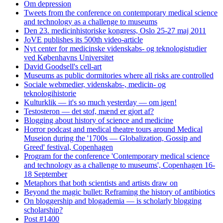
Om depression
Tweets from the conference on contemporary medical science
and technology as a challenge to museums
Den 23. medicinhistoriske kongress, Oslo 25-27 maj 2011
JoVE publishes its 500th video-article
Nyt center for medicinske videnskabs- og teknologistudier
ved Københavns Universitet
David Goodsell's cell-art
Museums as public dormitories where all risks are controlled
Sociale webmedier, videnskabs-, medicin- og
teknologihistorie
Kulturklik — it's so much yesterday — om igen!
Testosteron — det stof, mænd er gjort af?
Blogging about history of science and medicine
Horror podcast and medical theatre tours around Medical
Museion during the '1700s — Globalization, Gossip and
Greed' festival, Copenhagen
Program for the conference 'Contemporary medical science
and technology as a challenge to museums', Copenhagen 16-
18 September
Metaphors that both scientists and artists draw on
Beyond the magic bullet: Reframing the history of antibiotics
On bloggership and blogademia — is scholarly blogging
scholarship?
Post #1400