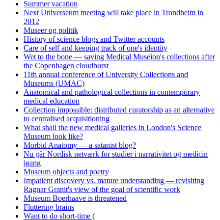
Summer vacation
Next Universeum meeting will take place in Trondheim in
2012
Museer og politik
History of science blogs and Twitter accounts
Care of self and keeping track of one's identity
Wet to the bone — saving Medical Museion's collections after
the Copenhagen cloudburst
11th annual conference of University Collections and
Museums (UMAC)
Anatomical and pathological collections in contemporary
medical education
Collection impossible: distributed curatorship as an alternative
to centralised acquisitioning
What shall the new medical galleries in London's Science
Museum look like?
Morbid Anatomy — a satanist blog?
Nu går Nordisk netværk for studier i narrativitet og medicin
igang
Museum objects and poetry
Impatient discovery vs. mature understanding — revisiting
Ragnar Granit's view of the goal of scientific work
Museum Boerhaave is threatened
Fluttering brains
Want to do short-time (