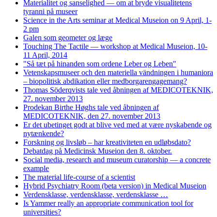
Materialitet og sanselighed — om at bryde visualitetens
tyranni på museer
Science in the Arts seminar at Medical Museion on 9 April, 1-
2 pm
Galen som geometer og læge
Touching The Tactile — workshop at Medical Museion, 10-
11 April, 2014
"Så tæt på hinanden som ordene Leber og Leben"
Vetenskapsmuseer och den materiella vändningen i humaniora
– biopolitisk abdikation eller medborgarengagemang?
Thomas Söderqvists tale ved åbningen af MEDICOTEKNIK,
27. november 2013
Prodekan Birthe Høghs tale ved åbningen af
MEDICOTEKNIK, den 27. november 2013
Er det ubetinget godt at blive ved med at være nyskabende og
nytænkende?
Forskning og livsløb – har kreativiteten en udløbsdato?
Debatdag på Medicinsk Museion den 8. oktober.
Social media, research and museum curatorship — a concrete
example
The material life-course of a scientist
Hybrid Psychiatry Room (beta version) in Medical Museion
Verdensklasse, verdensklasse, verdensklasse …
Is Yammer really an appropriate communication tool for
universities?