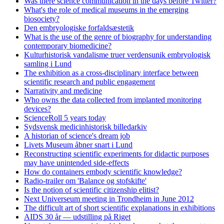
Was there science communication in the days before Twitter?
What's the role of medical museums in the emerging
biosociety?
Den embryologiske forfaldsæstetik
What is the use of the genre of biography for understanding
contemporary biomedicine?
Kulturhistorisk vandalisme truer verdensunik embryologisk
samling i Lund
The exhibition as a cross-disciplinary interface between
scientific research and public engagement
Narrativity and medicine
Who owns the data collected from implanted monitoring
devices?
ScienceRoll 5 years today
Sydsvensk medicinhistorisk billedarkiv
A historian of science's dream job
Livets Museum åbner snart i Lund
Reconstructing scientific experiments for didactic purposes
may have unintended side-effects
How do containers embody scientific knowledge?
Radio-trailer om 'Balance og stofskifte'
Is the notion of scientific citizenship elitist?
Next Universeum meeting in Trondheim in June 2012
The difficult art of short scientific explanations in exhibitions
AIDS 30 år — udstilling på Riget