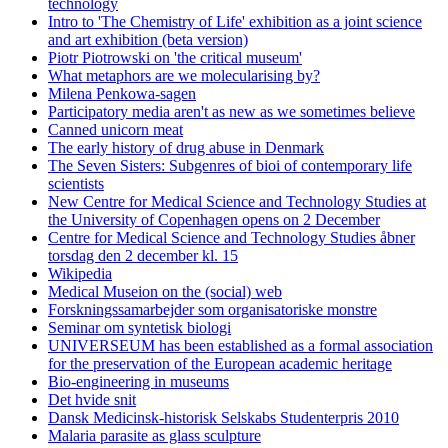
technology
Intro to 'The Chemistry of Life' exhibition as a joint science
and art exhibition (beta version)
Piotr Piotrowski on 'the critical museum'
What metaphors are we molecularising by?
Milena Penkowa-sagen
Participatory media aren't as new as we sometimes believe
Canned unicorn meat
The early history of drug abuse in Denmark
The Seven Sisters: Subgenres of bioi of contemporary life
scientists
New Centre for Medical Science and Technology Studies at
the University of Copenhagen opens on 2 December
Centre for Medical Science and Technology Studies åbner
torsdag den 2 december kl. 15
Wikipedia
Medical Museion on the (social) web
Forskningssamarbejder som organisatoriske monstre
Seminar om syntetisk biologi
UNIVERSEUM has been established as a formal association
for the preservation of the European academic heritage
Bio-engineering in museums
Det hvide snit
Dansk Medicinsk-historisk Selskabs Studenterpris 2010
Malaria parasite as glass sculpture