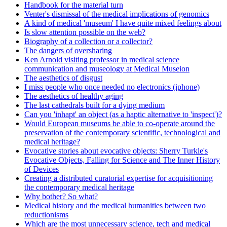
Handbook for the material turn
Venter's dismissal of the medical implications of genomics
A kind of medical 'museum' I have quite mixed feelings about
Is slow attention possible on the web?
Biography of a collection or a collector?
The dangers of oversharing
Ken Arnold visiting professor in medical science
communication and museology at Medical Museion
The aesthetics of disgust
I miss people who once needed no electronics (iphone)
The aesthetics of healthy aging
The last cathedrals built for a dying medium
Can you 'inhapt' an object (as a haptic alternative to 'inspect')?
Would European museums be able to co-operate around the
preservation of the contemporary scientific, technological and
medical heritage?
Evocative stories about evocative objects: Sherry Turkle's
Evocative Objects, Falling for Science and The Inner History
of Devices
Creating a distributed curatorial expertise for acquisitioning
the contemporary medical heritage
Why bother? So what?
Medical history and the medical humanities between two
reductionisms
Which are the most unnecessary science, tech and medical