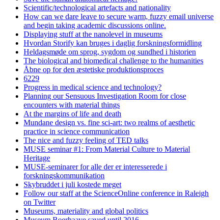
Scientific/technological artefacts and nationality
How can we dare leave to secure warm, fuzzy email universe
and begin taking academic discussions online.
Displaying stuff at the nanolevel in museums
Hvordan Storify kan bruges i daglig forskningsformidling
Heldagsmøde om sprog, sygdom og sundhed i historien
The biological and biomedical challenge to the humanities
Åbne op for den æstetiske produktionsproces
6229
Progress in medical science and technology?
Planning our Sensuous Investigation Room for close
encounters with material things
At the margins of life and death
Mundane design vs. fine sci-art: two realms of aesthetic
practice in science communication
The nice and fuzzy feeling of TED talks
MUSE seminar #1: From Material Culture to Material
Heritage
MUSE-seminarer for alle der er interesserede i
forskningskommunikation
Skybruddet i juli kostede meget
Follow our staff at the ScienceOnline conference in Raleigh
on Twitter
Museums, materiality and global politics
Museum Boerhaave saved until 2016