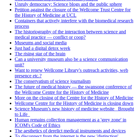
Unruly democracy: Science blogs and the public sphere
Petition against the closure of the Wellcome Trust Centre for
the History of Medicine at UCL
Containers that actively interfere with the biomedical research
process
The historiography of the interaction between science and
medical practice — conflict or coop?
Museums and social media
Just had a digital detox week
The rising star of the brain
Can a university museum also be a science communication
unit?
Want to renew Wellcome Library's outreach activities, web
presence etc.?
The conservatism of science journalism
The future of medical history — the swansong conference of
the Wellcome Centre for the History of Medicine
More on the closing of the Centre for the History of Medicine
Wellcome Centre for the History of Medicine is closing down
Science Museum’s new history of medicine website _Brought
to Life_
Human remains collection management as a 'grey zone' in
ICOM's Code of Ethics
The aesthetics of derelict medical instruments and devices
To disconnect from the internet is the new 'distinction'