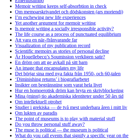
Emerituslimbo
Memoir writing keeps self-absorbtion in check
Om memoarskrivandet och dödskonsten (ars moriendi)
I’m eschewing new life experiences
Yet another argument for memoir writing
Is memoir writing a socially irresponsible activity?
The life course as a process of punctuated equilibrium
Att vara en när-/frånvarande far
Visualization of my publication record
Scientific memoirs as stories of personal decline
Är Houellebecq’s Soumission verkligen satir?
En dröm om att ge avkall på sitt barn
An image that encapsulates my life
Det börjar sina med nya fakta från 1950- och 60-talen
‘Diminishing returns’ i biografiarbetet
Insikter om begränsning som varat hela livet
Hur en homoerotisk dröm kan bryta en skrivblockering
Mina (minst) tio akademiska identiteter under 50 års tid
Om intellektuell otrohet
Studier i grekiska — de två mest underbara åren i mitt liv
Om lukten av paradis
The point of museums is to play with material stuff
Do you throw personal stuff away?
The muse is political — the museum is political
What do you call events that signify a specific year on the