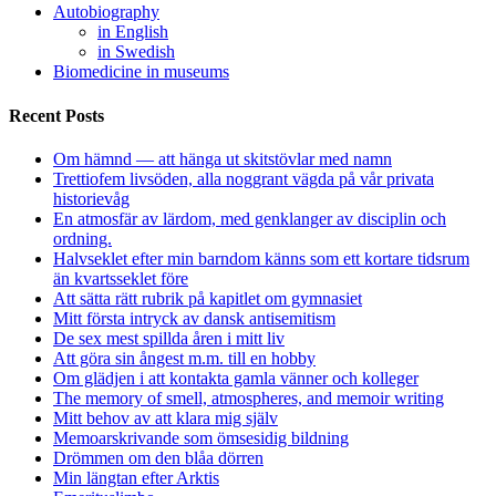
Autobiography
in English
in Swedish
Biomedicine in museums
Recent Posts
Om hämnd — att hänga ut skitstövlar med namn
Trettiofem livsöden, alla noggrant vägda på vår privata
historievåg
En atmosfär av lärdom, med genklanger av disciplin och
ordning.
Halvseklet efter min barndom känns som ett kortare tidsrum
än kvartsseklet före
Att sätta rätt rubrik på kapitlet om gymnasiet
Mitt första intryck av dansk antisemitism
De sex mest spillda åren i mitt liv
Att göra sin ångest m.m. till en hobby
Om glädjen i att kontakta gamla vänner och kolleger
The memory of smell, atmospheres, and memoir writing
Mitt behov av att klara mig själv
Memoarskrivande som ömsesidig bildning
Drömmen om den blåa dörren
Min längtan efter Arktis