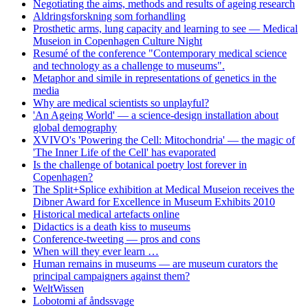
Negotiating the aims, methods and results of ageing research
Aldringsforskning som forhandling
Prosthetic arms, lung capacity and learning to see — Medical
Museion in Copenhagen Culture Night
Resumé of the conference "Contemporary medical science
and technology as a challenge to museums".
Metaphor and simile in representations of genetics in the
media
Why are medical scientists so unplayful?
'An Ageing World' — a science-design installation about
global demography
XVIVO's 'Powering the Cell: Mitochondria' — the magic of
'The Inner Life of the Cell' has evaporated
Is the challenge of botanical poetry lost forever in
Copenhagen?
The Split+Splice exhibition at Medical Museion receives the
Dibner Award for Excellence in Museum Exhibits 2010
Historical medical artefacts online
Didactics is a death kiss to museums
Conference-tweeting — pros and cons
When will they ever learn …
Human remains in museums — are museum curators the
principal campaigners against them?
WeltWissen
Lobotomi af åndssvage