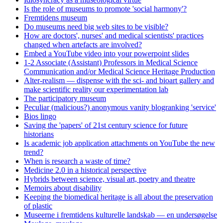
Is the role of museums to promote 'social harmony'?
Fremtidens museum
Do museums need big web sites to be visible?
How are doctors', nurses' and medical scientists' practices
changed when artefacts are involved?
Embed a YouTube video into your powerpoint slides
1-2 Associate (Assistant) Professors in Medical Science
Communication and/or Medical Science Heritage Production
Alter-realism — dispense with the sci- and bioart gallery and
make scientific reality our experimentation lab
The participatory museum
Peculiar (malicious?) anonymous vanity blogranking 'service'
Bios lingo
Saving the 'papers' of 21st century science for future
historians
Is academic job application attachments on YouTube the new
trend?
When is research a waste of time?
Medicine 2.0 in a historical perspective
Hybrids between science, visual art, poetry and theatre
Memoirs about disability
Keeping the biomedical heritage is all about the preservation
of plastic
Museerne i fremtidens kulturelle landskab — en undersøgelse