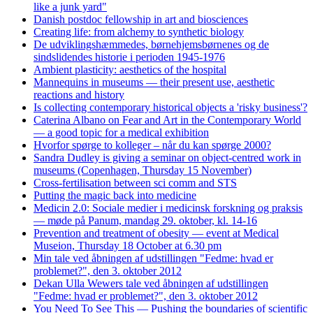
like a junk yard"
Danish postdoc fellowship in art and biosciences
Creating life: from alchemy to synthetic biology
De udviklingshæmmedes, børnehjemsbørnenes og de
sindslidendes historie i perioden 1945-1976
Ambient plasticity: aesthetics of the hospital
Mannequins in museums — their present use, aesthetic
reactions and history
Is collecting contemporary historical objects a 'risky business'?
Caterina Albano on Fear and Art in the Contemporary World
— a good topic for a medical exhibition
Hvorfor spørge to kolleger – når du kan spørge 2000?
Sandra Dudley is giving a seminar on object-centred work in
museums (Copenhagen, Thursday 15 November)
Cross-fertilisation between sci comm and STS
Putting the magic back into medicine
Medicin 2.0: Sociale medier i medicinsk forskning og praksis
— møde på Panum, mandag 29. oktober, kl. 14-16
Prevention and treatment of obesity — event at Medical
Museion, Thursday 18 October at 6.30 pm
Min tale ved åbningen af udstillingen "Fedme: hvad er
problemet?", den 3. oktober 2012
Dekan Ulla Wewers tale ved åbningen af udstillingen
"Fedme: hvad er problemet?", den 3. oktober 2012
You Need To See This — Pushing the boundaries of scientific