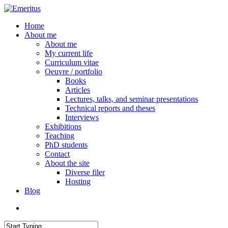
Skip
to
search
Menu
Home
main
About me
content
About me
My current life
Curriculum vitae
Oeuvre / portfolio
Books
Articles
Lectures, talks, and seminar presentations
Technical reports and theses
Interviews
Exhibitions
Teaching
PhD students
Contact
About the site
Diverse filer
Hosting
Blog
search