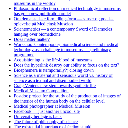
museums in the world?
Philosophical reflection on medical technology in museums
has got a new publication outlet
Om den æstetiske formidlingsform — sanser og poetisk
oplevelse på Medicinsk Museion
Scientometrics — a contemporary Sword of Damocles
hanging over biomedicine
Does matter matter?
Workshop 'Contemporary biomedical science and medical
technology as a challenge to museums' — preliminary
programme
Acquisitioning is the life-blood of museums
Does the hyperlink destroy our ability to focus on the text?
Bioephemera is (temporarily?) closing down
Science as a material and sensuous world vs. history of
science as a textual and disembodied world
Craig Venter's new step towards synthetic life
Medical Museum Competition
Postdoc project for the study of the production of images of
the interior of the human body on the cellular level
Medical photographer at Medical Museion
Facebook — just another uncool site
University heritage is back
The future of philosophy of science
The existential importance of feeling stupid