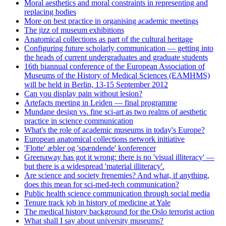
Moral aesthetics and moral constraints in representing and
replacing bodies
More on best practice in organising academic meetings
The jizz of museum exhibitions
Anatomical collections as part of the cultural heritage
Configuring future scholarly communication — getting into
the heads of current undergraduates and graduate students
16th biannual conference of the European Association of
Museums of the History of Medical Sciences (EAMHMS)
will be held in Berlin, 13-15 September 2012
Can you display pain without lesion?
Artefacts meeting in Leiden — final programme
Mundane design vs. fine sci-art as two realms of aesthetic
practice in science communication
What's the role of academic museums in today's Europe?
European anatomical collections network initiative
'Flotte' æbler og 'spændende' konferencer
Greenaway has got it wrong: there is no 'visual illiteracy' —
but there is a widespread 'material illiteracy'.
Are science and society frenemies? And what, if anything,
does this mean for sci-med-tech communication?
Public health science communication through social media
Tenure track job in history of medicine at Yale
The medical history background for the Oslo terrorist action
What shall I say about university museums?