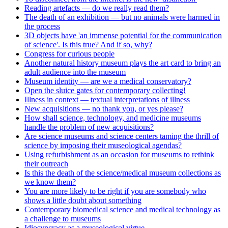
Reading artefacts — do we really read them?
The death of an exhibition — but no animals were harmed in
the process
3D objects have 'an immense potential for the communication
of science'. Is this true? And if so, why?
Congress for curious people
Another natural history museum plays the art card to bring an
adult audience into the museum
Museum identity — are we a medical conservatory?
Open the sluice gates for contemporary collecting!
Illness in context — textual interpretations of illness
New acquisitions — no thank you, or yes please?
How shall science, technology, and medicine museums
handle the problem of new acquisitions?
Are science museums and science centers taming the thrill of
science by imposing their museological agendas?
Using refurbishment as an occasion for museums to rethink
their outreach
Is this the death of the science/medical museum collections as
we know them?
You are more likely to be right if you are somebody who
shows a little doubt about something
Contemporary biomedical science and medical technology as
a challenge to museums
Idiosyncracy as a museological virtue