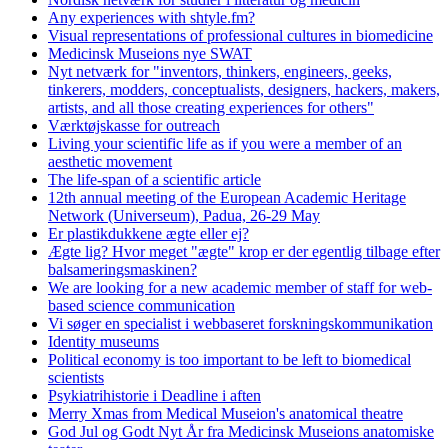
Any experiences with shtyle.fm?
Visual representations of professional cultures in biomedicine
Medicinsk Museions nye SWAT
Nyt netværk for "inventors, thinkers, engineers, geeks,
tinkerers, modders, conceptualists, designers, hackers, makers,
artists, and all those creating experiences for others"
Værktøjskasse for outreach
Living your scientific life as if you were a member of an
aesthetic movement
The life-span of a scientific article
12th annual meeting of the European Academic Heritage
Network (Universeum), Padua, 26-29 May
Er plastikdukkene ægte eller ej?
Ægte lig? Hvor meget "ægte" krop er der egentlig tilbage efter
balsameringsmaskinen?
We are looking for a new academic member of staff for web-
based science communication
Vi søger en specialist i webbaseret forskningskommunikation
Identity museums
Political economy is too important to be left to biomedical
scientists
Psykiatrihistorie i Deadline i aften
Merry Xmas from Medical Museion's anatomical theatre
God Jul og Godt Nyt År fra Medicinsk Museions anatomiske