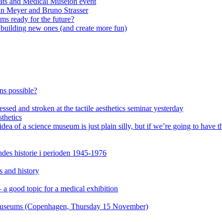
ats and Medical Museion event
an Meyer and Bruno Strasser
s ready for the future?
n building new ones (and create more fun)
ons possible?
ssed and stroken at the tactile aesthetics seminar yesterday
thetics
of a science museum is just plain silly, but if we’re going to have th
es historie i perioden 1945-1976
s and history
a good topic for a medical exhibition
n museums (Copenhagen, Thursday 15 November)