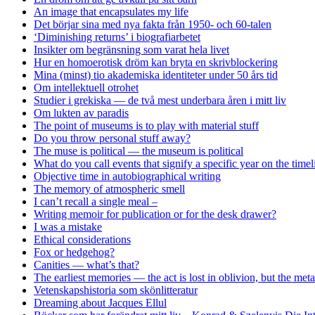
An image that encapsulates my life
Det börjar sina med nya fakta från 1950- och 60-talen
‘Diminishing returns’ i biografiarbetet
Insikter om begränsning som varat hela livet
Hur en homoerotisk dröm kan bryta en skrivblockering
Mina (minst) tio akademiska identiteter under 50 års tid
Om intellektuell otrohet
Studier i grekiska — de två mest underbara åren i mitt liv
Om lukten av paradis
The point of museums is to play with material stuff
Do you throw personal stuff away?
The muse is political — the museum is political
What do you call events that signify a specific year on the timel
Objective time in autobiographical writing
The memory of atmospheric smell
I can’t recall a single meal –
Writing memoir for publication or for the desk drawer?
I was a mistake
Ethical considerations
Fox or hedgehog?
Canities — what’s that?
The earliest memories — the act is lost in oblivion, but the me
Vetenskapshistoria som skönlitteratur
Dreaming about Jacques Ellul