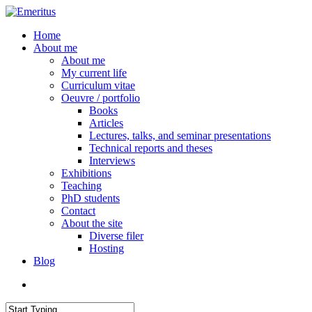
Skip
to
search
Menu
Home
main
About me
content
About me
My current life
Curriculum vitae
Oeuvre / portfolio
Books
Articles
Lectures, talks, and seminar presentations
Technical reports and theses
Interviews
Exhibitions
Teaching
PhD students
Contact
About the site
Diverse filer
Hosting
Blog
search