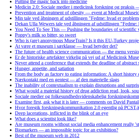
Putting the magic back into medicine
Medicin 2.0: Sociale medier i medicinsk forskning og praksis
Prevention and treatment of obesity — event at Medical Musei
Min tale ved åbningen af udstillingen "Fedme: hvad er problem
Dekan Ulla Wewers tale ved åbningen af udstillingen "Fedme: 
You Need To See This — Pushing the boundaries of scientific v
Poppy's milk so bitter, so sweet
Who is (are) anonymous MuseTrain? Is it this EU-Turkey proje
At være et museum i særklasse — hvad betyder det?
The future of health science communication — the menu versi
Er de historiske artefakter virkelig på vej ud af Medicinsk Mus
Never attend a conference that extends the deadline of abstract
Hunger, appetite, and satiation
From the body as factory to eating information: A short history
Nærkontakt med en gentest — af den materielle slags
The inability of contextualism to explain disruptions and surpri
What would a material history of drug addiction read, look, soun
Sociale medier og folkesundhedsvidenskabelig forskningskomm
Examine first, ask what it is later — comments on David Panta
Hvor foregik forskningskommunikation 2.0 egentlig på PCST-k
Deep lacerations, inflicted in the blink of an eye
What does a scientist look like?
Are museum rooms without social media enhancement really 'st
Biomarkers — an impossible topic for an exhibition?
Best of the museum web in 2012