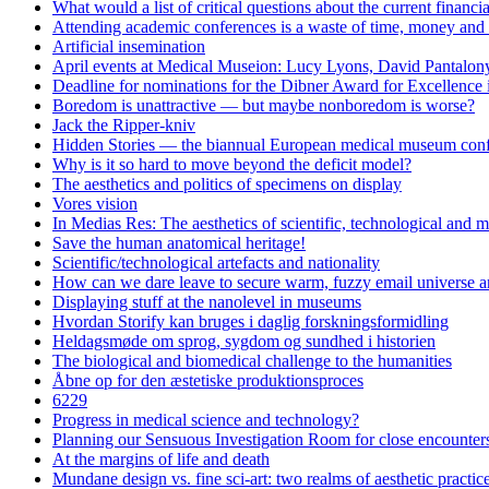
What would a list of critical questions about the current financi
Attending academic conferences is a waste of time, money and 
Artificial insemination
April events at Medical Museion: Lucy Lyons, David Pantalony
Deadline for nominations for the Dibner Award for Excellence
Boredom is unattractive — but maybe nonboredom is worse?
Jack the Ripper-kniv
Hidden Stories — the biannual European medical museum conf
Why is it so hard to move beyond the deficit model?
The aesthetics and politics of specimens on display
Vores vision
In Medias Res: The aesthetics of scientific, technological and m
Save the human anatomical heritage!
Scientific/technological artefacts and nationality
How can we dare leave to secure warm, fuzzy email universe an
Displaying stuff at the nanolevel in museums
Hvordan Storify kan bruges i daglig forskningsformidling
Heldagsmøde om sprog, sygdom og sundhed i historien
The biological and biomedical challenge to the humanities
Åbne op for den æstetiske produktionsproces
6229
Progress in medical science and technology?
Planning our Sensuous Investigation Room for close encounters
At the margins of life and death
Mundane design vs. fine sci-art: two realms of aesthetic practi