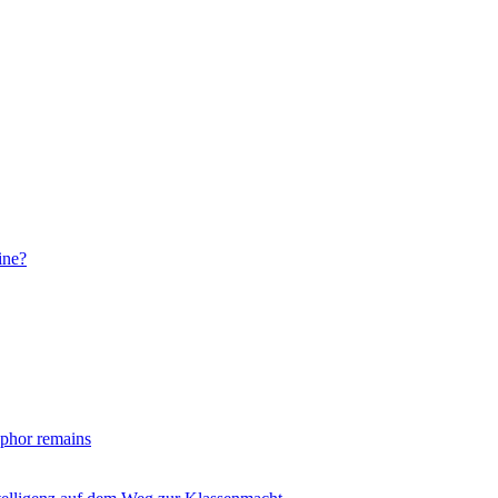
ine?
taphor remains