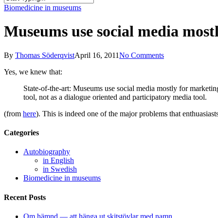
Close
Biomedicine in museums
Search
Museums use social media mostl
By
Thomas Söderqvist
April 16, 2011
No Comments
Yes, we knew that:
State-of-the-art: Museums use social media mostly for marketing 
tool, not as a dialogue oriented and participatory media tool.
(from
here
). This is indeed one of the major problems that enthuasia
Categories
Autobiography
in English
in Swedish
Biomedicine in museums
Recent Posts
Om hämnd — att hänga ut skitstövlar med namn