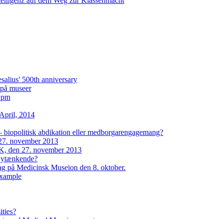
ntelligenz auf dem Weg zur Klassenmacht
lius' 500th anniversary
i på museer
2 pm
April, 2014
– biopolitisk abdikation eller medborgarengagemang?
27. november 2013
, den 27. november 2013
 nytænkende?
dag på Medicinsk Museion den 8. oktober.
example
ities?