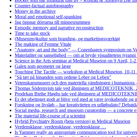
Böcker som har forändrat mitt liv – Konrad & Szelenyis Die I
Counter-factual autobiography
Money in the archive
Moral and emotional self-spanking
Jag öppnar dörrarna till minnesrummen
Episodic memory and narrative reconstruction
Time to take stock
(Museums)kultur som branding- og marketingsværktøj
The making of Femme Vitale
"Anatomy, art and the body" — Copenhagen symposium on Vesa
Materialitet og sanselighed — om at bryde visualitetens tyrann
Science in the Arts seminar at Medical Museion on 9 April, 1-
Galen som geometer og læge
Touching The Tactile — workshop at Medical Museion, 10-11 
"Så tæt på hinanden som ordene Leber og Leben"
Vetenskapsmuseer och den materiella vändningen i humaniora 
Thomas Söderqvists tale ved åbningen af MEDICOTEKNIK, 
Prodekan Birthe Høghs tale ved åbningen af MEDICOTEKNIK
Er det ubetinget godt at blive ved med at være nyskabende og
Forskning og livsløb – har kreativiteten en udløbsdato? Debat
Social media, research and museum curatorship — a concrete 
The material life-course of a scientist
Hybrid Psychiatry Room (beta version) in Medical Museion
Verdensklasse, verdensklasse, verdensklasse …
Is Yammer really an appropriate communication tool for univers