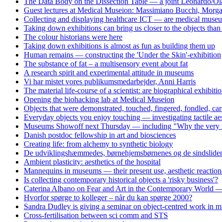
The Data Body on the Dissection Table — a joint Leonardo/Ol
Guest lectures at Medical Museion: Massimiano Bucchi, Morg
Collecting and displaying healthcare ICT — are medical museum
Taking down exhibitions can bring us closer to the objects tha
The colour historians were here
Taking down exhibitions is almost as fun as building them up
Human remains — constructing the 'Under the Skin'-exhibition
The substance of fat – a multisensory event about fat
A research spirit and experimental attitude in museums
Vi har mistet vores publikumsmedarbejder, Anni Harris
The material life-course of a scientist: are biographical exhibiti
Opening the biohacking lab at Medical Museion
Objects that were demonstrated, touched, fingered, fondled, care
Everyday objects you enjoy touching — investigating tactile aes
Museums Showoff next Thursday — including "Why the very idea 
Danish postdoc fellowship in art and biosciences
Creating life: from alchemy to synthetic biology
De udviklingshæmmedes, børnehjemsbørnenes og de sindslidend
Ambient plasticity: aesthetics of the hospital
Mannequins in museums — their present use, aesthetic reaction
Is collecting contemporary historical objects a 'risky business'?
Caterina Albano on Fear and Art in the Contemporary World — 
Hvorfor spørge to kolleger – når du kan spørge 2000?
Sandra Dudley is giving a seminar on object-centred work i
Cross-fertilisation between sci comm and STS