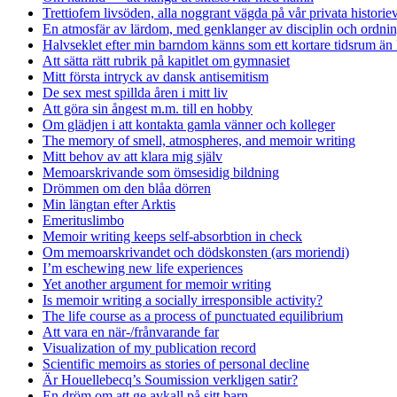
Trettiofem livsöden, alla noggrant vägda på vår privata historie
En atmosfär av lärdom, med genklanger av disciplin och ordnin
Halvseklet efter min barndom känns som ett kortare tidsrum än 
Att sätta rätt rubrik på kapitlet om gymnasiet
Mitt första intryck av dansk antisemitism
De sex mest spillda åren i mitt liv
Att göra sin ångest m.m. till en hobby
Om glädjen i att kontakta gamla vänner och kolleger
The memory of smell, atmospheres, and memoir writing
Mitt behov av att klara mig själv
Memoarskrivande som ömsesidig bildning
Drömmen om den blåa dörren
Min längtan efter Arktis
Emerituslimbo
Memoir writing keeps self-absorbtion in check
Om memoarskrivandet och dödskonsten (ars moriendi)
I’m eschewing new life experiences
Yet another argument for memoir writing
Is memoir writing a socially irresponsible activity?
The life course as a process of punctuated equilibrium
Att vara en när-/frånvarande far
Visualization of my publication record
Scientific memoirs as stories of personal decline
Är Houellebecq’s Soumission verkligen satir?
En dröm om att ge avkall på sitt barn