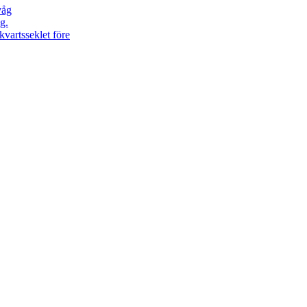
våg
g.
kvartsseklet före