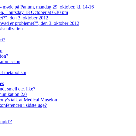
 — møde på Panum, mandag 29. oktober, kl. 14-16
on, Thursday 18 October at 6.30 pm
et?", den 3. oktober 2012
hvad er problemet?", den 3. oktober 2012
isualization
ct?
on
eion?
 submission
 of metabolism
ses
d, smell etc. like?
unikation 2.0
lony's talk at Medical Museion
onferencen i sidste uge?
upid'?