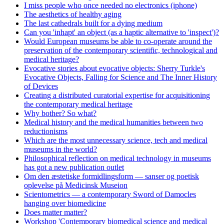
I miss people who once needed no electronics (iphone)
The aesthetics of healthy aging
The last cathedrals built for a dying medium
Can you 'inhapt' an object (as a haptic alternative to 'inspect')?
Would European museums be able to co-operate around the
preservation of the contemporary scientific, technological and
medical heritage?
Evocative stories about evocative objects: Sherry Turkle's
Evocative Objects, Falling for Science and The Inner History
of Devices
Creating a distributed curatorial expertise for acquisitioning
the contemporary medical heritage
Why bother? So what?
Medical history and the medical humanities between two
reductionisms
Which are the most unnecessary science, tech and medical
museums in the world?
Philosophical reflection on medical technology in museums
has got a new publication outlet
Om den æstetiske formidlingsform — sanser og poetisk
oplevelse på Medicinsk Museion
Scientometrics — a contemporary Sword of Damocles
hanging over biomedicine
Does matter matter?
Workshop 'Contemporary biomedical science and medical