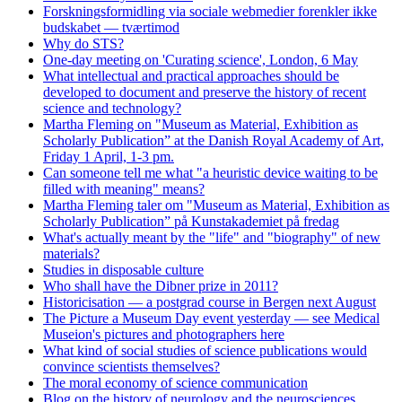
Forskningsformidling via sociale webmedier forenkler ikke
budskabet — tværtimod
Why do STS?
One-day meeting on 'Curating science', London, 6 May
What intellectual and practical approaches should be
developed to document and preserve the history of recent
science and technology?
Martha Fleming on "Museum as Material, Exhibition as
Scholarly Publication” at the Danish Royal Academy of Art,
Friday 1 April, 1-3 pm.
Can someone tell me what "a heuristic device waiting to be
filled with meaning" means?
Martha Fleming taler om "Museum as Material, Exhibition as
Scholarly Publication” på Kunstakademiet på fredag
What's actually meant by the "life" and "biography" of new
materials?
Studies in disposable culture
Who shall have the Dibner prize in 2011?
Historicisation — a postgrad course in Bergen next August
The Picture a Museum Day event yesterday — see Medical
Museion's pictures and photographers here
What kind of social studies of science publications would
convince scientists themselves?
The moral economy of science communication
Blog on the history of neurology and the neurosciences