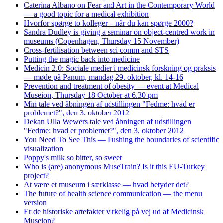
Caterina Albano on Fear and Art in the Contemporary World
— a good topic for a medical exhibition
Hvorfor spørge to kolleger – når du kan spørge 2000?
Sandra Dudley is giving a seminar on object-centred work in
museums (Copenhagen, Thursday 15 November)
Cross-fertilisation between sci comm and STS
Putting the magic back into medicine
Medicin 2.0: Sociale medier i medicinsk forskning og praksis
— møde på Panum, mandag 29. oktober, kl. 14-16
Prevention and treatment of obesity — event at Medical
Museion, Thursday 18 October at 6.30 pm
Min tale ved åbningen af udstillingen "Fedme: hvad er
problemet?", den 3. oktober 2012
Dekan Ulla Wewers tale ved åbningen af udstillingen
"Fedme: hvad er problemet?", den 3. oktober 2012
You Need To See This — Pushing the boundaries of scientific
visualization
Poppy's milk so bitter, so sweet
Who is (are) anonymous MuseTrain? Is it this EU-Turkey
project?
At være et museum i særklasse — hvad betyder det?
The future of health science communication — the menu
version
Er de historiske artefakter virkelig på vej ud af Medicinsk
Museion?