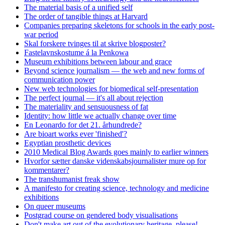
The material basis of a unified self
The order of tangible things at Harvard
Companies preparing skeletons for schools in the early post-
war period
Skal forskere tvinges til at skrive blogposter?
Fastelavnskostume á la Penkowa
Museum exhibitions between labour and grace
Beyond science journalism — the web and new forms of
communication power
New web technologies for biomedical self-presentation
The perfect journal — it's all about rejection
The materiality and sensuousness of fat
Identity: how little we actually change over time
En Leonardo for det 21. århundrede?
Are bioart works ever 'finished'?
Egyptian prosthetic devices
2010 Medical Blog Awards goes mainly to earlier winners
Hvorfor sætter danske videnskabsjournalister mure op for
kommentarer?
The transhumanist freak show
A manifesto for creating science, technology and medicine
exhibitions
On queer museums
Postgrad course on gendered body visualisations
Don't make art out of the evolutionary heritage, please!