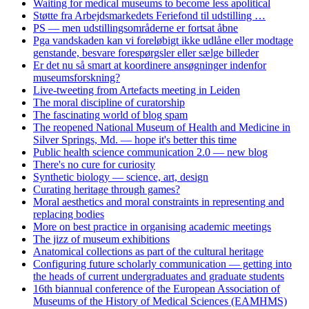
Waiting for medical museums to become less apolitical
Støtte fra Arbejdsmarkedets Feriefond til udstilling …
PS — men udstillingsområderne er fortsat åbne
Pga vandskaden kan vi foreløbigt ikke udlåne eller modtage
genstande, besvare forespørgsler eller sælge billeder
Er det nu så smart at koordinere ansøgninger indenfor
museumsforskning?
Live-tweeting from Artefacts meeting in Leiden
The moral discipline of curatorship
The fascinating world of blog spam
The reopened National Museum of Health and Medicine in
Silver Springs, Md. — hope it's better this time
Public health science communication 2.0 — new blog
There's no cure for curiosity
Synthetic biology — science, art, design
Curating heritage through games?
Moral aesthetics and moral constraints in representing and
replacing bodies
More on best practice in organising academic meetings
The jizz of museum exhibitions
Anatomical collections as part of the cultural heritage
Configuring future scholarly communication — getting into
the heads of current undergraduates and graduate students
16th biannual conference of the European Association of
Museums of the History of Medical Sciences (EAMHMS)