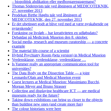
– biopolitisk abdikation eller medborgarengagemang?
Thomas Söderqvists tale ved åbningen af MEDICOTEKNIK,
27. november 2013
Prodekan Birthe Høghs tale ved åbningen af
MEDICOTEKNIK, den 27. november 2013
Er det ubetinget godt at blive ved med at være nyskabende og
nytænkende?
Forskning og livsløb – har kreativiteten en udløbsdato?
Debatdag på Medicinsk Museion den 8. oktober.
Social media, research and museum curatorship — a concrete
example
The material life-course of a scientist
Hybrid Psychiatry Room (beta version) in Medical Museion
Verdensklasse, verdensklasse, verdensklasse …
Is Yammer really an appropriate communication tool for
universities?
The Data Body on the Dissection Table — a joint
Leonardo/Olats and Medical Museion event
Guest lectures at Medical Museion: Massimiano Bucchi,
Morgan Meyer and Bruno Strasser
Collecting and displaying healthcare ICT — are medical
museums ready for the future?
Taking down exhibitions can bring us closer to the objects
than building new ones (and create more fun)
The colour historians were here