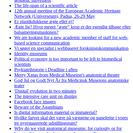
aesthetic movement
The life-span of a scientific article
12th annual meeting of the European Academic Heritage
Network (Universeum), Padua, 26-29 May
Er plastikdukkene ægte eller ej?
Ægte lig? Hvor meget "ægte" krop er der egentlig tilbage efter
balsameringsmaskinen?
We are looking for a new academic member of staff for web-
based science communication
Vi søger en specialist i webbaseret forskningskommunikation
Identity museums
Political economy is too important to be left to biomedical
scientists
Psykiatrihistorie i Deadline i aften
Merry Xmas from Medical Museion's anatomical theatre
God Jul og Godt Nyt År fra Medicinsk Museions anatomiske
teater
'Digital' evolution in two minutes
The intensive care unit on display
Facebook face images
Beware of the Agambians
Is digital information material or immaterial?
Hvilke farver skal der være på væggene og panelerne i vores
tre nyrestaurerede udstillingsrum?
Why do we visit anatomical museums: for curiosity or for