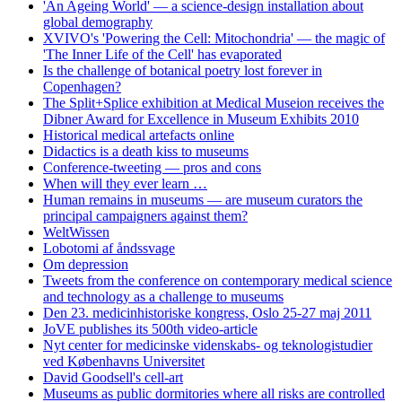
'An Ageing World' — a science-design installation about
global demography
XVIVO's 'Powering the Cell: Mitochondria' — the magic of
'The Inner Life of the Cell' has evaporated
Is the challenge of botanical poetry lost forever in
Copenhagen?
The Split+Splice exhibition at Medical Museion receives the
Dibner Award for Excellence in Museum Exhibits 2010
Historical medical artefacts online
Didactics is a death kiss to museums
Conference-tweeting — pros and cons
When will they ever learn …
Human remains in museums — are museum curators the
principal campaigners against them?
WeltWissen
Lobotomi af åndssvage
Om depression
Tweets from the conference on contemporary medical science
and technology as a challenge to museums
Den 23. medicinhistoriske kongress, Oslo 25-27 maj 2011
JoVE publishes its 500th video-article
Nyt center for medicinske videnskabs- og teknologistudier
ved Københavns Universitet
David Goodsell's cell-art
Museums as public dormitories where all risks are controlled