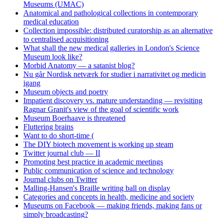
Museums (UMAC)
Anatomical and pathological collections in contemporary
medical education
Collection impossible: distributed curatorship as an alternative
to centralised acquisitioning
What shall the new medical galleries in London's Science
Museum look like?
Morbid Anatomy — a satanist blog?
Nu går Nordisk netværk for studier i narrativitet og medicin
igang
Museum objects and poetry
Impatient discovery vs. mature understanding — revisiting
Ragnar Granit's view of the goal of scientific work
Museum Boerhaave is threatened
Fluttering brains
Want to do short-time (
The DIY biotech movement is working up steam
Twitter journal club — II
Promoting best practice in academic meetings
Public communication of science and technology
Journal clubs on Twitter
Malling-Hansen's Braille writing ball on display
Categories and concepts in health, medicine and society
Museums on Facebook — making friends, making fans or
simply broadcasting?