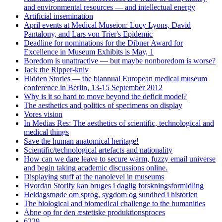
and environmental resources — and intellectual energy
Artificial insemination
April events at Medical Museion: Lucy Lyons, David
Pantalony, and Lars von Trier's Epidemic
Deadline for nominations for the Dibner Award for
Excellence in Museum Exhibits is May, 1
Boredom is unattractive — but maybe nonboredom is worse?
Jack the Ripper-kniv
Hidden Stories — the biannual European medical museum
conference in Berlin, 13-15 September 2012
Why is it so hard to move beyond the deficit model?
The aesthetics and politics of specimens on display
Vores vision
In Medias Res: The aesthetics of scientific, technological and
medical things
Save the human anatomical heritage!
Scientific/technological artefacts and nationality
How can we dare leave to secure warm, fuzzy email universe
and begin taking academic discussions online.
Displaying stuff at the nanolevel in museums
Hvordan Storify kan bruges i daglig forskningsformidling
Heldagsmøde om sprog, sygdom og sundhed i historien
The biological and biomedical challenge to the humanities
Åbne op for den æstetiske produktionsproces
6229