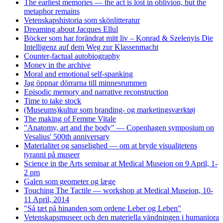
The earliest memories — the act is lost in oblivion, but the
metaphor remains
Vetenskapshistoria som skönlitteratur
Dreaming about Jacques Ellul
Böcker som har forändrat mitt liv – Konrad & Szelenyis Die
Intelligenz auf dem Weg zur Klassenmacht
Counter-factual autobiography
Money in the archive
Moral and emotional self-spanking
Jag öppnar dörrarna till minnesrummen
Episodic memory and narrative reconstruction
Time to take stock
(Museums)kultur som branding- og marketingsværktøj
The making of Femme Vitale
"Anatomy, art and the body" — Copenhagen symposium on
Vesalius' 500th anniversary
Materialitet og sanselighed — om at bryde visualitetens
tyranni på museer
Science in the Arts seminar at Medical Museion on 9 April, 1-
2 pm
Galen som geometer og læge
Touching The Tactile — workshop at Medical Museion, 10-
11 April, 2014
"Så tæt på hinanden som ordene Leber og Leben"
Vetenskapsmuseer och den materiella vändningen i humaniora