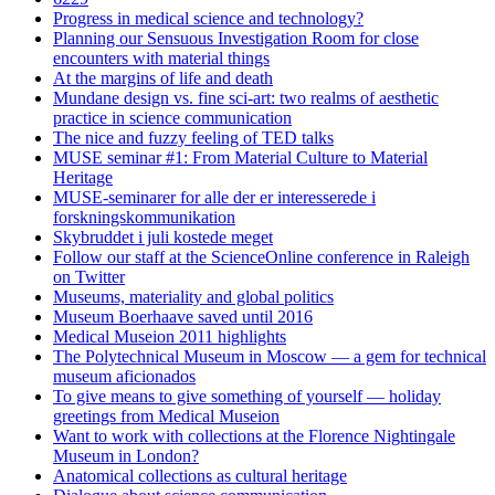
Progress in medical science and technology?
Planning our Sensuous Investigation Room for close
encounters with material things
At the margins of life and death
Mundane design vs. fine sci-art: two realms of aesthetic
practice in science communication
The nice and fuzzy feeling of TED talks
MUSE seminar #1: From Material Culture to Material
Heritage
MUSE-seminarer for alle der er interesserede i
forskningskommunikation
Skybruddet i juli kostede meget
Follow our staff at the ScienceOnline conference in Raleigh
on Twitter
Museums, materiality and global politics
Museum Boerhaave saved until 2016
Medical Museion 2011 highlights
The Polytechnical Museum in Moscow — a gem for technical
museum aficionados
To give means to give something of yourself — holiday
greetings from Medical Museion
Want to work with collections at the Florence Nightingale
Museum in London?
Anatomical collections as cultural heritage