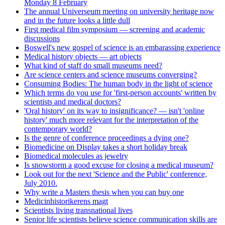
Monday 8 February
The annual Universeum meeting on university heritage now
and in the future looks a little dull
First medical film symposium — screening and academic
discussions
Boswell's new gospel of science is an embarassing experience
Medical history objects — art objects
What kind of staff do small museums need?
Are science centers and science museums converging?
Consuming Bodies: The human body in the light of science
Which terms do you use for 'first-person accounts' written by
scientists and medical doctors?
'Oral history' on its way to insignificance? — isn't 'online
history' much more relevant for the interpretation of the
contemporary world?
Is the genre of conference proceedings a dying one?
Biomedicine on Display takes a short holiday break
Biomedical molecules as jewelry
Is snowstorm a good excuse for closing a medical museum?
Look out for the next 'Science and the Public' conference,
July 2010.
Why write a Masters thesis when you can buy one
Medicinhistorikerens magt
Scientists living transnational lives
Senior life scientists believe science communication skills are