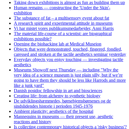
Taking down exhibitions is almost as fun as building them up
Human remains — constructing the 'Under the Skin'-
exhibition
The substance of fat – a multisensory event about fat
A research spirit and experimental attitude in museums
Vi har mistet vores publikumsmedarbejder, Anni Harris
The material life-course of a scientist: are biographical
exhibitions possible?
Opening the biohacking lab at Medical Museion
Objects that were demonstrated, touched, fingered, fondled,
caressed and stroken at the tactile aesthetics seminar yesterday
Everyday objects you enjoy touching — investigating tactile
aesthetics
Museums Showoff next Thursday — including "Why the
very idea of a science museum is just plain silly, but if we’re
going to have them they should be less like Harrods and more
like a junk yard"
Danish postdoc fellowship in art and biosciences
Creating life: from alchemy to synthetic biology
De udviklingshæmmedes, børnehjemsbørnenes og de
sindslidendes historie i perioden 1945-1976
Ambient plasticity: aesthetics of the hospital
Mannequins in museums — their present use, aesthetic
reactions and history
Is collecting contemporary historical objects a 'risky business'?