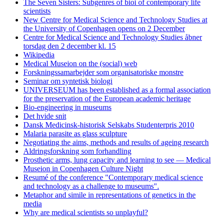
The Seven Sisters: Subgenres of bioi of contemporary life
scientists
New Centre for Medical Science and Technology Studies at
the University of Copenhagen opens on 2 December
Centre for Medical Science and Technology Studies åbner
torsdag den 2 december kl. 15
Wikipedia
Medical Museion on the (social) web
Forskningssamarbejder som organisatoriske monstre
Seminar om syntetisk biologi
UNIVERSEUM has been established as a formal association
for the preservation of the European academic heritage
Bio-engineering in museums
Det hvide snit
Dansk Medicinsk-historisk Selskabs Studenterpris 2010
Malaria parasite as glass sculpture
Negotiating the aims, methods and results of ageing research
Aldringsforskning som forhandling
Prosthetic arms, lung capacity and learning to see — Medical
Museion in Copenhagen Culture Night
Resumé of the conference "Contemporary medical science
and technology as a challenge to museums".
Metaphor and simile in representations of genetics in the
media
Why are medical scientists so unplayful?