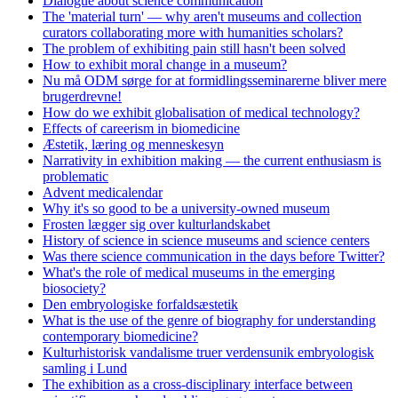
Dialogue about science communication
The 'material turn' — why aren't museums and collection
curators collaborating more with humanities scholars?
The problem of exhibiting pain still hasn't been solved
How to exhibit moral change in a museum?
Nu må ODM sørge for at formidlingsseminarerne bliver mere
brugerdrevne!
How do we exhibit globalisation of medical technology?
Effects of careerism in biomedicine
Æstetik, læring og menneskesyn
Narrativity in exhibition making — the current enthusiasm is
problematic
Advent medicalendar
Why it's so good to be a university-owned museum
Frosten lægger sig over kulturlandskabet
History of science in science museums and science centers
Was there science communication in the days before Twitter?
What's the role of medical museums in the emerging
biosociety?
Den embryologiske forfaldsæstetik
What is the use of the genre of biography for understanding
contemporary biomedicine?
Kulturhistorisk vandalisme truer verdensunik embryologisk
samling i Lund
The exhibition as a cross-disciplinary interface between