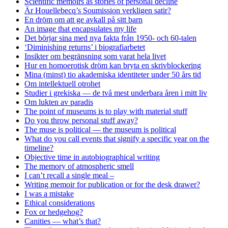
Scientific memoirs as stories of personal decline
Är Houellebecq’s Soumission verkligen satir?
En dröm om att ge avkall på sitt barn
An image that encapsulates my life
Det börjar sina med nya fakta från 1950- och 60-talen
‘Diminishing returns’ i biografiarbetet
Insikter om begränsning som varat hela livet
Hur en homoerotisk dröm kan bryta en skrivblockering
Mina (minst) tio akademiska identiteter under 50 års tid
Om intellektuell otrohet
Studier i grekiska — de två mest underbara åren i mitt liv
Om lukten av paradis
The point of museums is to play with material stuff
Do you throw personal stuff away?
The muse is political — the museum is political
What do you call events that signify a specific year on the
timeline?
Objective time in autobiographical writing
The memory of atmospheric smell
I can’t recall a single meal –
Writing memoir for publication or for the desk drawer?
I was a mistake
Ethical considerations
Fox or hedgehog?
Canities — what’s that?