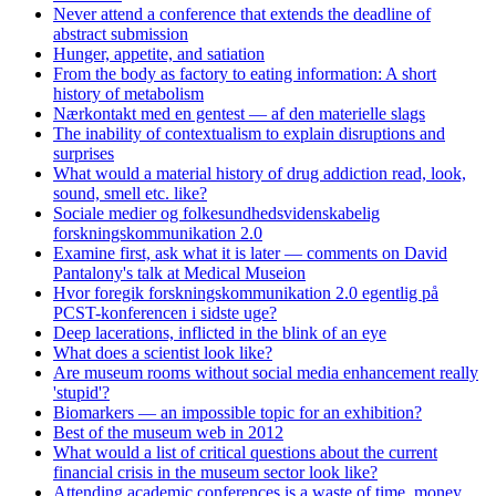
Never attend a conference that extends the deadline of
abstract submission
Hunger, appetite, and satiation
From the body as factory to eating information: A short
history of metabolism
Nærkontakt med en gentest — af den materielle slags
The inability of contextualism to explain disruptions and
surprises
What would a material history of drug addiction read, look,
sound, smell etc. like?
Sociale medier og folkesundhedsvidenskabelig
forskningskommunikation 2.0
Examine first, ask what it is later — comments on David
Pantalony's talk at Medical Museion
Hvor foregik forskningskommunikation 2.0 egentlig på
PCST-konferencen i sidste uge?
Deep lacerations, inflicted in the blink of an eye
What does a scientist look like?
Are museum rooms without social media enhancement really
'stupid'?
Biomarkers — an impossible topic for an exhibition?
Best of the museum web in 2012
What would a list of critical questions about the current
financial crisis in the museum sector look like?
Attending academic conferences is a waste of time, money