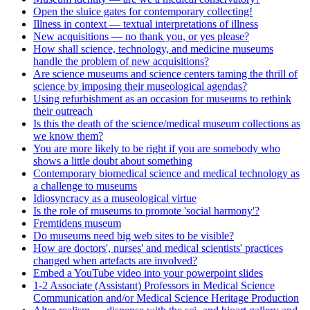
Open the sluice gates for contemporary collecting!
Illness in context — textual interpretations of illness
New acquisitions — no thank you, or yes please?
How shall science, technology, and medicine museums
handle the problem of new acquisitions?
Are science museums and science centers taming the thrill of
science by imposing their museological agendas?
Using refurbishment as an occasion for museums to rethink
their outreach
Is this the death of the science/medical museum collections as
we know them?
You are more likely to be right if you are somebody who
shows a little doubt about something
Contemporary biomedical science and medical technology as
a challenge to museums
Idiosyncracy as a museological virtue
Is the role of museums to promote 'social harmony'?
Fremtidens museum
Do museums need big web sites to be visible?
How are doctors', nurses' and medical scientists' practices
changed when artefacts are involved?
Embed a YouTube video into your powerpoint slides
1-2 Associate (Assistant) Professors in Medical Science
Communication and/or Medical Science Heritage Production