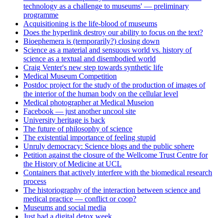
technology as a challenge to museums' — preliminary
programme
Acquisitioning is the life-blood of museums
Does the hyperlink destroy our ability to focus on the text?
Bioephemera is (temporarily?) closing down
Science as a material and sensuous world vs. history of
science as a textual and disembodied world
Craig Venter's new step towards synthetic life
Medical Museum Competition
Postdoc project for the study of the production of images of
the interior of the human body on the cellular level
Medical photographer at Medical Museion
Facebook — just another uncool site
University heritage is back
The future of philosophy of science
The existential importance of feeling stupid
Unruly democracy: Science blogs and the public sphere
Petition against the closure of the Wellcome Trust Centre for
the History of Medicine at UCL
Containers that actively interfere with the biomedical research
process
The historiography of the interaction between science and
medical practice — conflict or coop?
Museums and social media
Just had a digital detox week