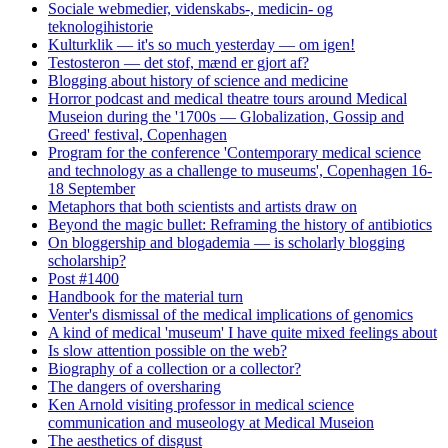
Sociale webmedier, videnskabs-, medicin- og
teknologihistorie
Kulturklik — it's so much yesterday — om igen!
Testosteron — det stof, mænd er gjort af?
Blogging about history of science and medicine
Horror podcast and medical theatre tours around Medical
Museion during the '1700s — Globalization, Gossip and
Greed' festival, Copenhagen
Program for the conference 'Contemporary medical science
and technology as a challenge to museums', Copenhagen 16-
18 September
Metaphors that both scientists and artists draw on
Beyond the magic bullet: Reframing the history of antibiotics
On bloggership and blogademia — is scholarly blogging
scholarship?
Post #1400
Handbook for the material turn
Venter's dismissal of the medical implications of genomics
A kind of medical 'museum' I have quite mixed feelings about
Is slow attention possible on the web?
Biography of a collection or a collector?
The dangers of oversharing
Ken Arnold visiting professor in medical science
communication and museology at Medical Museion
The aesthetics of disgust