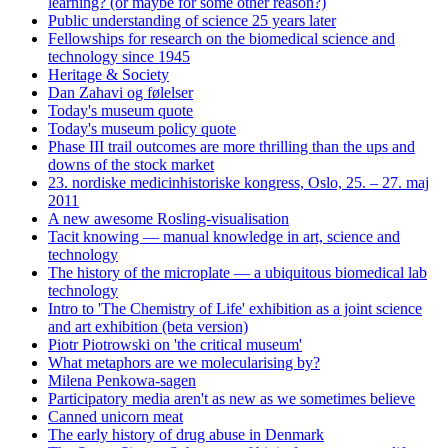
learning? (or maybe for some other reason?)
Public understanding of science 25 years later
Fellowships for research on the biomedical science and
technology since 1945
Heritage & Society
Dan Zahavi og følelser
Today's museum quote
Today's museum policy quote
Phase III trail outcomes are more thrilling than the ups and
downs of the stock market
23. nordiske medicinhistoriske kongress, Oslo, 25. – 27. maj
2011
A new awesome Rosling-visualisation
Tacit knowing — manual knowledge in art, science and
technology
The history of the microplate — a ubiquitous biomedical lab
technology
Intro to 'The Chemistry of Life' exhibition as a joint science
and art exhibition (beta version)
Piotr Piotrowski on 'the critical museum'
What metaphors are we molecularising by?
Milena Penkowa-sagen
Participatory media aren't as new as we sometimes believe
Canned unicorn meat
The early history of drug abuse in Denmark