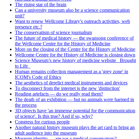
The rising star of the brain
Can a university museum also be a science communication
unit?
Want to renew Wellcome Library's outreach activities, web
presence etc.?
The conservatism of science journalism
The future of medical history — the swansong conference of
the Wellcome Centre for the History of Medicine
More on the closing of the Centre for the History of Medicine
Wellcome Centre for the History of Medicine is closing down
Science Museum’s new history of medicine website _Brought
to Life_
Human remains collection management as a 'grey zone' in
ICOM's Code of Ethics
The aesthetics of derelict medical instruments and devices
To disconnect from the internet is the new 'distinction'
Reading artefacts — do we really read them?
The death of an exhibition — but no animals were harmed in
the process
3D objects have 'an immense potential for the communication
of science'. Is this true? And if so, why?
Congress for curious people
Another natural history museum plays the art card to bring an
adult audience into the museum
Museum identity — are we a medical conservatory?