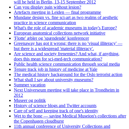
will be held in Berlin, 13-15 September 2012
Can you display pain without lesion?
Artefacts meeting in Leiden — final programme
Mundane design vs. fine sci-art as two realms of aesthetic
practice in science communication
What's the role of academic museums in today's Europe?
European anatomical collections network initiative
'Flotte' æbler og 'spændende' konferencer
Greenaway has got it wrong: there is no 'visual illiteracy' —
but there is a widespread 'material illiteracy'.
Are science and society frenemies? And what, if anything,
does this mean for sci-med-tech communication?
Public health science communication through social media
Tenure track job in history of medicine at Yale
The medical history background for the Oslo terrorist action
What shall I say about university museums?
Summer vacation
Next Universeum meeting will take place in Trondheim in
2012
Museer og politik
History of science blogs and Twitter accounts
Care of self and keeping track of one's identity
Wet to the bone — saving Medical Museion's collections after
the Copenhagen cloudburst
11th annual conference of University Collections and