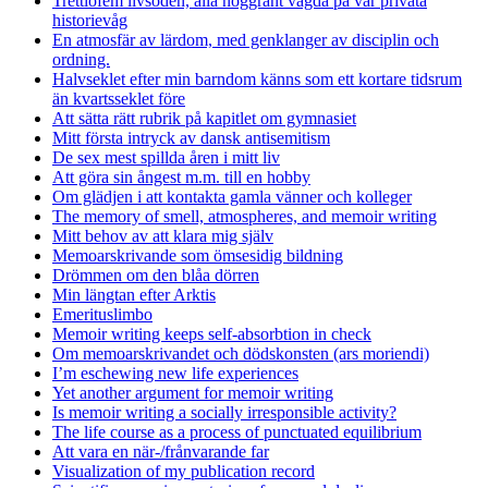
Trettiofem livsöden, alla noggrant vägda på vår privata
historievåg
En atmosfär av lärdom, med genklanger av disciplin och
ordning.
Halvseklet efter min barndom känns som ett kortare tidsrum
än kvartsseklet före
Att sätta rätt rubrik på kapitlet om gymnasiet
Mitt första intryck av dansk antisemitism
De sex mest spillda åren i mitt liv
Att göra sin ångest m.m. till en hobby
Om glädjen i att kontakta gamla vänner och kolleger
The memory of smell, atmospheres, and memoir writing
Mitt behov av att klara mig själv
Memoarskrivande som ömsesidig bildning
Drömmen om den blåa dörren
Min längtan efter Arktis
Emerituslimbo
Memoir writing keeps self-absorbtion in check
Om memoarskrivandet och dödskonsten (ars moriendi)
I’m eschewing new life experiences
Yet another argument for memoir writing
Is memoir writing a socially irresponsible activity?
The life course as a process of punctuated equilibrium
Att vara en när-/frånvarande far
Visualization of my publication record