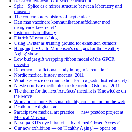
Research fellowships at Science Museum
Split + Splice as a mirror structure between laboratory and
museum
The contemporary history of peptic ulcer
Kan man vaccinere kommunikationsafdelinger mod
manglende kreativitet?
Instruments on display
Dittrick Museum's blog
Using Twitter as training ground for exhibition curators
Hanging Liv Carlé Mortensen's collages for the 'Healthy
Aging' show
Low budget gift wrapping ribbon model of the GPCR
receptor
Repomen — a fictional study in organ 'circulation'
Nordic medical history meeting, 2011
What is science communication for in a postindustrial society?
Næste nordiske medicinhistoriske møde i Oslo, maj 2011
The theme for the next 'Artefacts' meeting is 'Knowledge on
the Move'
Who am I online? Personal identity construction on the web
Death in the digital age
Participative medical art practice — new postdoc project at
Medical Museion
Navn på KU's nye intranet — hvad med Closed Access?
Our new exhibition — on 'Healthy Aging' — opens on