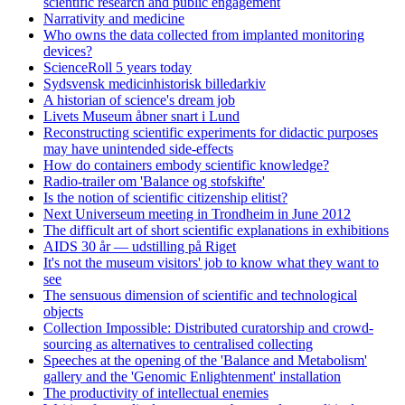
scientific research and public engagement
Narrativity and medicine
Who owns the data collected from implanted monitoring
devices?
ScienceRoll 5 years today
Sydsvensk medicinhistorisk billedarkiv
A historian of science's dream job
Livets Museum åbner snart i Lund
Reconstructing scientific experiments for didactic purposes
may have unintended side-effects
How do containers embody scientific knowledge?
Radio-trailer om 'Balance og stofskifte'
Is the notion of scientific citizenship elitist?
Next Universeum meeting in Trondheim in June 2012
The difficult art of short scientific explanations in exhibitions
AIDS 30 år — udstilling på Riget
It's not the museum visitors' job to know what they want to
see
The sensuous dimension of scientific and technological
objects
Collection Impossible: Distributed curatorship and crowd-
sourcing as alternatives to centralised collecting
Speeches at the opening of the 'Balance and Metabolism'
gallery and the 'Genomic Enlightenment' installation
The productivity of intellectual enemies