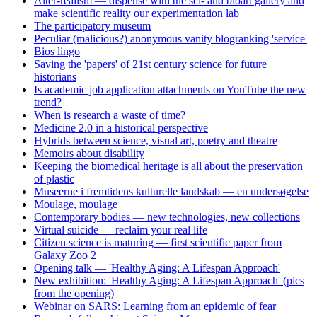
Alter-realism — dispense with the sci- and bioart gallery and
make scientific reality our experimentation lab
The participatory museum
Peculiar (malicious?) anonymous vanity blogranking 'service'
Bios lingo
Saving the 'papers' of 21st century science for future
historians
Is academic job application attachments on YouTube the new
trend?
When is research a waste of time?
Medicine 2.0 in a historical perspective
Hybrids between science, visual art, poetry and theatre
Memoirs about disability
Keeping the biomedical heritage is all about the preservation
of plastic
Museerne i fremtidens kulturelle landskab — en undersøgelse
Moulage, moulage
Contemporary bodies — new technologies, new collections
Virtual suicide — reclaim your real life
Citizen science is maturing — first scientific paper from
Galaxy Zoo 2
Opening talk — 'Healthy Aging: A Lifespan Approach'
New exhibition: 'Healthy Aging: A Lifespan Approach' (pics
from the opening)
Webinar on SARS: Learning from an epidemic of fear