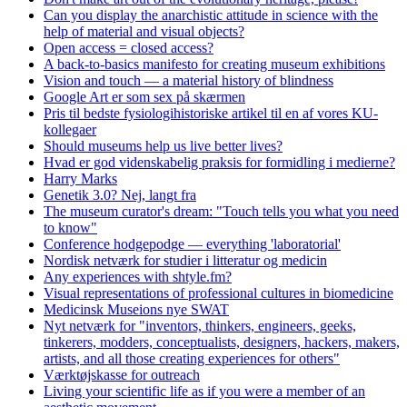
Can you display the anarchistic attitude in science with the
help of material and visual objects?
Open access = closed access?
A back-to-basics manifesto for creating museum exhibitions
Vision and touch — a material history of blindness
Google Art er som sex på skærmen
Pris til bedste fysiologihistoriske artikel til en af vores KU-
kollegaer
Should museums help us live better lives?
Hvad er god videnskabelig praksis for formidling i medierne?
Harry Marks
Genetik 3.0? Nej, langt fra
The museum curator's dream: "Touch tells you what you need
to know"
Conference hodgepodge — everything 'laboratorial'
Nordisk netværk for studier i litteratur og medicin
Any experiences with shtyle.fm?
Visual representations of professional cultures in biomedicine
Medicinsk Museions nye SWAT
Nyt netværk for "inventors, thinkers, engineers, geeks,
tinkerers, modders, conceptualists, designers, hackers, makers,
artists, and all those creating experiences for others"
Værktøjskasse for outreach
Living your scientific life as if you were a member of an