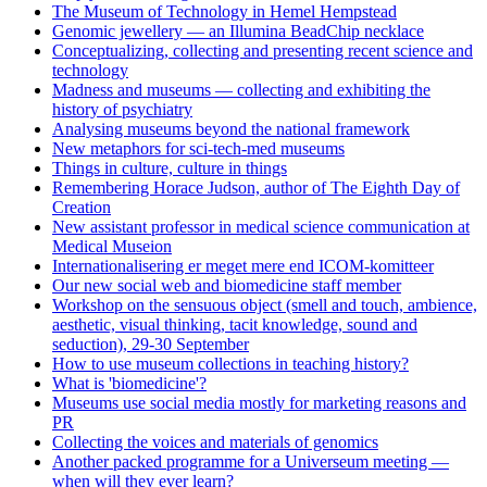
The Museum of Technology in Hemel Hempstead
Genomic jewellery — an Illumina BeadChip necklace
Conceptualizing, collecting and presenting recent science and
technology
Madness and museums — collecting and exhibiting the
history of psychiatry
Analysing museums beyond the national framework
New metaphors for sci-tech-med museums
Things in culture, culture in things
Remembering Horace Judson, author of The Eighth Day of
Creation
New assistant professor in medical science communication at
Medical Museion
Internationalisering er meget mere end ICOM-komitteer
Our new social web and biomedicine staff member
Workshop on the sensuous object (smell and touch, ambience,
aesthetic, visual thinking, tacit knowledge, sound and
seduction), 29-30 September
How to use museum collections in teaching history?
What is 'biomedicine'?
Museums use social media mostly for marketing reasons and
PR
Collecting the voices and materials of genomics
Another packed programme for a Universeum meeting —
when will they ever learn?