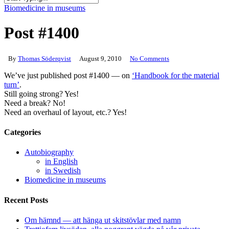
Close
Biomedicine in museums
Search
Post #1400
By
Thomas Söderqvist
August 9, 2010
No Comments
We’ve just published post #1400 — on
‘Handbook for the material
turn’
.
Still going strong? Yes!
Need a break? No!
Need an overhaul of layout, etc.? Yes!
Categories
Autobiography
in English
in Swedish
Biomedicine in museums
Recent Posts
Om hämnd — att hänga ut skitstövlar med namn