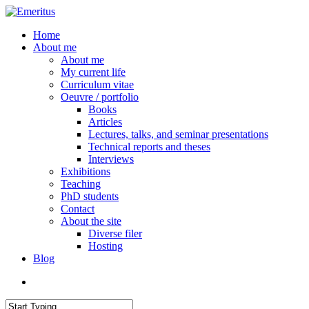
Skip
to
search
Menu
Home
main
About me
content
About me
My current life
Curriculum vitae
Oeuvre / portfolio
Books
Articles
Lectures, talks, and seminar presentations
Technical reports and theses
Interviews
Exhibitions
Teaching
PhD students
Contact
About the site
Diverse filer
Hosting
Blog
search