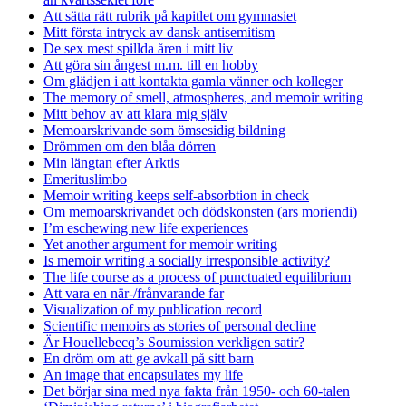
Att sätta rätt rubrik på kapitlet om gymnasiet
Mitt första intryck av dansk antisemitism
De sex mest spillda åren i mitt liv
Att göra sin ångest m.m. till en hobby
Om glädjen i att kontakta gamla vänner och kolleger
The memory of smell, atmospheres, and memoir writing
Mitt behov av att klara mig själv
Memoarskrivande som ömsesidig bildning
Drömmen om den blåa dörren
Min längtan efter Arktis
Emerituslimbo
Memoir writing keeps self-absorbtion in check
Om memoarskrivandet och dödskonsten (ars moriendi)
I’m eschewing new life experiences
Yet another argument for memoir writing
Is memoir writing a socially irresponsible activity?
The life course as a process of punctuated equilibrium
Att vara en när-/frånvarande far
Visualization of my publication record
Scientific memoirs as stories of personal decline
Är Houellebecq’s Soumission verkligen satir?
En dröm om att ge avkall på sitt barn
An image that encapsulates my life
Det börjar sina med nya fakta från 1950- och 60-talen