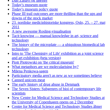
Dan Zahavi og følelser
Today's museum quote
Today's museum policy quote
Phase III trail outcomes are more thrilling than the ups and
downs of the stock market
23. nordiske medicinhistoriske kongress, Oslo, 25. – 27. maj
2011
A new awesome Rosling-visualisation
Tacit knowing — manual knowledge in art, science and
technology
The history of the microplate — a ubiquitous biomedical lab
technology
Intro to 'The Chemistry of Life' exhibition as a joint science
and art exhibition (beta version)
Piotr Piotrowski on 'the critical museum'
What metaphors are we molecularising by?
Milena Penkowa-sagen
Participatory media aren't as new as we sometimes believe
Canned unicorn meat
The early history of drug abuse in Denmark
The Seven Sisters: Subgenres of bioi of contemporary life
scientists
New Centre for Medical Science and Technology Studies at
the University of Copenhagen opens on 2 December
Centre for Medical Science and Technology Studies åbner