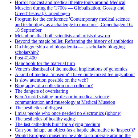
Horror podcast and medical theatre tours around Medical
Museion during the '1700s — Globalization, Gossip and
Greed' festival, Copenhagen
Program for the conference 'Contemporary medical science
and technology as a challenge to museums', Copenhagen 16-
18 September
Metaphors that both scientists and artists draw on
Beyond the magic bullet: Reframing the history of antibiotics
On bloggership and blogademia — is scholarly blogging
scholarship?
Post #1400
Handbook for the material turn
Venter's dismissal of the medical implications of genomics
A kind of medical 'museum' I have quite mixed feelings about
Is slow attention possible on the web?
Biography of a collection or a collector?
The dangers of oversharing
Ken Arnold visiting professor in medical science
communication and museology at Medical Museion
The aesthetics of disgust
I miss people who once needed no electronics (iphone)
The aesthetics of healthy aging
The last cathedrals built for a dying medium
Can you 'inhapt' an object (as a haptic alternative to 'inspect')?
Would European museums be able to co-operate around the