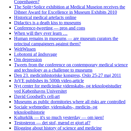
Copenhagen?
The Split+Splice exhibition at Medical Museion receives the
Dibner Award for Excellence in Museum Exhibits 2010
Historical medical artefacts online
Didactics is a death kiss to museums
Conference-tweeting — pros and cons
When will they ever learn …
Human remains in museums — are museum curators the
principal campaigners against them?
WeltWissen
Lobotomi af åndssvage
Om depression
Tweets from the conference on contemporary medical science
and technology as a challenge to museums
Den 23. medicinhistoriske kongress, Oslo 25-27 maj 2011
JoVE publishes its 500th video-article
Nyt center for medicinske videnskabs- og teknologistudier
ved Københavns Universitet
David Goodsell's cell-art
Museums as public dormitories where all risks are controlled
Sociale webmedier, videnskabs-, medicin- og
teknologihistorie
Kulturklik — it's so much yesterday — om igen!
Testosteron — det stof, mænd er gjort af?
Blogging about history of science and medicine