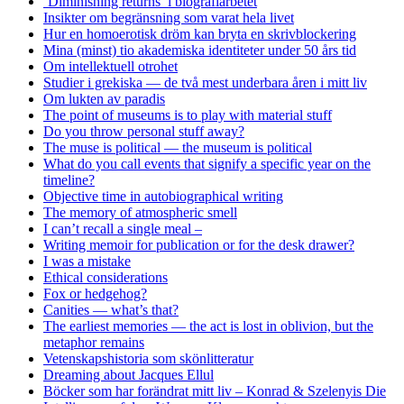
‘Diminishing returns’ i biografiarbetet
Insikter om begränsning som varat hela livet
Hur en homoerotisk dröm kan bryta en skrivblockering
Mina (minst) tio akademiska identiteter under 50 års tid
Om intellektuell otrohet
Studier i grekiska — de två mest underbara åren i mitt liv
Om lukten av paradis
The point of museums is to play with material stuff
Do you throw personal stuff away?
The muse is political — the museum is political
What do you call events that signify a specific year on the
timeline?
Objective time in autobiographical writing
The memory of atmospheric smell
I can’t recall a single meal –
Writing memoir for publication or for the desk drawer?
I was a mistake
Ethical considerations
Fox or hedgehog?
Canities — what’s that?
The earliest memories — the act is lost in oblivion, but the
metaphor remains
Vetenskapshistoria som skönlitteratur
Dreaming about Jacques Ellul
Böcker som har forändrat mitt liv – Konrad & Szelenyis Die