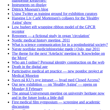
manglende kreativitet?
Instruments on display
Dittrick Museum's blog
Using Twitter as training ground for exhibition curators
Hanging Liv Carlé Mortensen's collages for the 'Healthy
Aging' show
Low budget gift wrapping ribbon model of the GPCR
receptor
Repomen — a fictional study in organ 'circulation'
Nordic medical history meeting, 2011
What is science communication for in a postindustrial society?
Næste nordiske medicinhistoriske møde i Oslo, maj 2011
The theme for the next 'Artefacts' meeting is 'Knowledge on
the Move'
Who am I online? Personal identity construction on the web
Death in the digital age
Participative medical art practice — new postdoc project at
Medical Museion
Navn på KU's nye intranet — hvad med Closed Access?
Our new exhibition — on 'Healthy Aging' — opens on
Monday 8 February
The annual Universeum meeting on university heritage now
and in the future looks a little dull
First medical film symposium — screening and academic
discussions