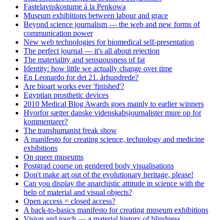
Fastelavnskostume á la Penkowa
Museum exhibitions between labour and grace
Beyond science journalism — the web and new forms of
communication power
New web technologies for biomedical self-presentation
The perfect journal — it's all about rejection
The materiality and sensuousness of fat
Identity: how little we actually change over time
En Leonardo for det 21. århundrede?
Are bioart works ever 'finished'?
Egyptian prosthetic devices
2010 Medical Blog Awards goes mainly to earlier winners
Hvorfor sætter danske videnskabsjournalister mure op for
kommentarer?
The transhumanist freak show
A manifesto for creating science, technology and medicine
exhibitions
On queer museums
Postgrad course on gendered body visualisations
Don't make art out of the evolutionary heritage, please!
Can you display the anarchistic attitude in science with the
help of material and visual objects?
Open access = closed access?
A back-to-basics manifesto for creating museum exhibitions
Vision and touch — a material history of blindness