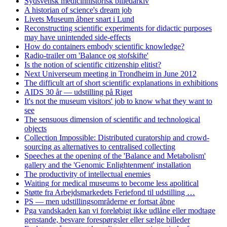
Sydsvensk medicinhistorisk billedarkiv
A historian of science's dream job
Livets Museum åbner snart i Lund
Reconstructing scientific experiments for didactic purposes
may have unintended side-effects
How do containers embody scientific knowledge?
Radio-trailer om 'Balance og stofskifte'
Is the notion of scientific citizenship elitist?
Next Universeum meeting in Trondheim in June 2012
The difficult art of short scientific explanations in exhibitions
AIDS 30 år — udstilling på Riget
It's not the museum visitors' job to know what they want to
see
The sensuous dimension of scientific and technological
objects
Collection Impossible: Distributed curatorship and crowd-
sourcing as alternatives to centralised collecting
Speeches at the opening of the 'Balance and Metabolism'
gallery and the 'Genomic Enlightenment' installation
The productivity of intellectual enemies
Waiting for medical museums to become less apolitical
Støtte fra Arbejdsmarkedets Feriefond til udstilling …
PS — men udstillingsområderne er fortsat åbne
Pga vandskaden kan vi foreløbigt ikke udlåne eller modtage
genstande, besvare forespørgsler eller sælge billeder