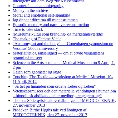
Intelligenz auf dem Weg zur Klassenmacht
Counter-factual autobiography
Money in the archive
Moral and emotional self-spanking
Jag öppnar dörrarna till minnesrummen
Episodic memory and narrative reconstruction
Time to take stock
(Museums)kultur som branding- og marketingsværktøj
The making of Femme Vitale
"Anatomy, art and the body" — Copenhagen symposium on
Vesalius' 500th anniversary
Materialitet og sanselighed — om at bryde visualitetens
tyranni på museer
Science in the Arts seminar at Medical Museion on 9 April, 1-
2 pm
Galen som geometer og læge
Touching The Tactile — workshop at Medical Museion, 10-
11 April, 2014
"Så tæt på hinanden som ordene Leber og Leben"
Vetenskapsmuseer och den materiella vändningen i humaniora
– biopolitisk abdikation eller medborgarengagemang?
Thomas Söderqvists tale ved åbningen af MEDICOTEKNIK,
27. november 2013
Prodekan Birthe Høghs tale ved åbningen af
MEDICOTEKNIK, den 27. november 2013