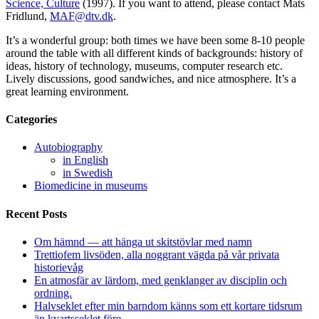
Science, Culture
(1997). If you want to attend, please contact Mats
Fridlund,
MAF@dtv.dk
.
It’s a wonderful group: both times we have been some 8-10 people
around the table with all different kinds of backgrounds: history of
ideas, history of technology, museums, computer research etc.
Lively discussions, good sandwiches, and nice atmosphere. It’s a
great learning environment.
Categories
Autobiography
in English
in Swedish
Biomedicine in museums
Recent Posts
Om hämnd — att hänga ut skitstövlar med namn
Trettiofem livsöden, alla noggrant vägda på vår privata
historievåg
En atmosfär av lärdom, med genklanger av disciplin och
ordning.
Halvseklet efter min barndom känns som ett kortare tidsrum
än kvartsseklet före