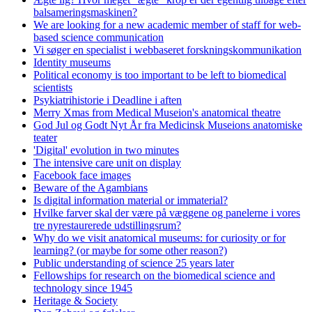
balsameringsmaskinen?
We are looking for a new academic member of staff for web-
based science communication
Vi søger en specialist i webbaseret forskningskommunikation
Identity museums
Political economy is too important to be left to biomedical
scientists
Psykiatrihistorie i Deadline i aften
Merry Xmas from Medical Museion's anatomical theatre
God Jul og Godt Nyt År fra Medicinsk Museions anatomiske
teater
'Digital' evolution in two minutes
The intensive care unit on display
Facebook face images
Beware of the Agambians
Is digital information material or immaterial?
Hvilke farver skal der være på væggene og panelerne i vores
tre nyrestaurerede udstillingsrum?
Why do we visit anatomical museums: for curiosity or for
learning? (or maybe for some other reason?)
Public understanding of science 25 years later
Fellowships for research on the biomedical science and
technology since 1945
Heritage & Society