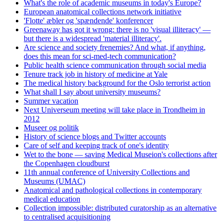
What's the role of academic museums in today's Europe?
European anatomical collections network initiative
'Flotte' æbler og 'spændende' konferencer
Greenaway has got it wrong: there is no 'visual illiteracy' —
but there is a widespread 'material illiteracy'.
Are science and society frenemies? And what, if anything,
does this mean for sci-med-tech communication?
Public health science communication through social media
Tenure track job in history of medicine at Yale
The medical history background for the Oslo terrorist action
What shall I say about university museums?
Summer vacation
Next Universeum meeting will take place in Trondheim in
2012
Museer og politik
History of science blogs and Twitter accounts
Care of self and keeping track of one's identity
Wet to the bone — saving Medical Museion's collections after
the Copenhagen cloudburst
11th annual conference of University Collections and
Museums (UMAC)
Anatomical and pathological collections in contemporary
medical education
Collection impossible: distributed curatorship as an alternative
to centralised acquisitioning