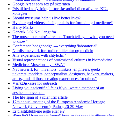
Google Art er som sex på skærmen
Pris til bedste fysiologihistoriske artikel til en af vores KU-
kollegaer
Should museums help us live better lives?
Hvad er god videnskabelig praksis for formidling i medierne?
Harry Marks
Genetik 3.0? Nej, langt fra
The museum curator's dream: "Touch tells you what you need
to know"
Conference hodgepodge — everything 'laboratorial'
Nordisk netværk for studier i litteratur og medicin
Any experiences with shtyle.fm?
Visual representations of professional cultures in biomedicine
Medicinsk Museions nye SWAT
Nyt netværk for "inventors, thinkers, engineers, geeks,
tinkerers, modders, conceptualists, designers, hackers, makers,
artists, and all those creating experiences for others"
Værktøjskasse for outreach
Living your scientific life as if you were a member of an
aesthetic movement
The life-span of a scientific article
12th annual meeting of the European Academic Heritage
Network (Universeum), Padua, 26-29 May
Er plastikdukkene ægte eller ej?
Ægte lig? Hvor meget "ægte" krop er der egentlig tilbage efter