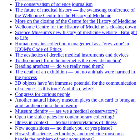
The conservatism of science journalism
The future of medical history — the swansong conference of
the Wellcome Centre for the History of Medicine
More on the closing of the Centre for the History of Medicine
Wellcome Centre for the History of Medicine is closing down
Science Museum’s new history of medicine website _Brought
to Life_
Human remains collection management as a 'grey zone' in
ICOM's Code of Ethics
The aesthetics of derelict medical instruments and devices
To disconnect from the internet is the new 'distinction'
Reading artefacts — do we really read them?
The death of an exhibition — but no animals were harmed in
the process
3D objects have 'an immense potential for the communication
of science'. Is this true? And if so, why?
Congress for curious people
Another natural history museum plays the art card to bring an
adult audience into the museum
Museum identity — are we a medical conservatory?
Open the sluice gates for contemporary collecting!
Illness in context — textual interpretations of illness
New acquisitions — no thank you, or yes please?
How shall science, technology, and medicine museums
handle the problem of new acquisitions?