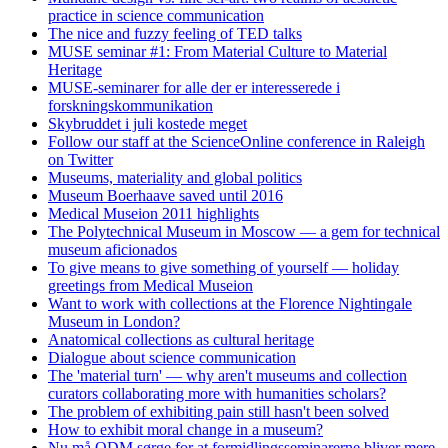
practice in science communication
The nice and fuzzy feeling of TED talks
MUSE seminar #1: From Material Culture to Material
Heritage
MUSE-seminarer for alle der er interesserede i
forskningskommunikation
Skybruddet i juli kostede meget
Follow our staff at the ScienceOnline conference in Raleigh
on Twitter
Museums, materiality and global politics
Museum Boerhaave saved until 2016
Medical Museion 2011 highlights
The Polytechnical Museum in Moscow — a gem for technical
museum aficionados
To give means to give something of yourself — holiday
greetings from Medical Museion
Want to work with collections at the Florence Nightingale
Museum in London?
Anatomical collections as cultural heritage
Dialogue about science communication
The 'material turn' — why aren't museums and collection
curators collaborating more with humanities scholars?
The problem of exhibiting pain still hasn't been solved
How to exhibit moral change in a museum?
Nu må ODM sørge for at formidlingsseminarerne bliver mere