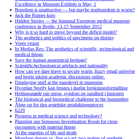
Excellence in Museum Exhibits is May, 1
Boredom is unattractive — but maybe nonboredom is worse?
Jack the Ripper-kniv
Hidden Stories — the biannual European medical museum
conference in Berlin, 13-15 September 2012
Why is it so hard to move beyond the deficit model?
The aesthetics and politics of specimens on display
Vores vision
In Medias Res: The aesthetics of scientific, technological and
medical things
Save the human anatomical heritage!
Scientific/technological artefacts and nationality
How can we dare leave to secure warm, fuzzy email universe
and begin taking academic discussions online.
Displaying stuff at the nanolevel in museums
Hvordan Storify kan bruges i daglig forskningsformidling
Heldagsmøde om sprog, sygdom og sundhed i historien
The biological and biomedical challenge to the humanities
Åbne op for den æstetiske produktionsproces
6229
Progress in medical science and technology?
Planning our Sensuous Investigation Room for close
encounters with material things
At the margins of life and death
Mundane design vs. fine sci-art: two realms of aesthetic