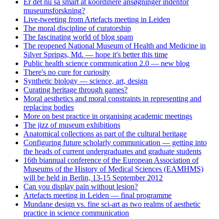
Er det nu så smart at koordinere ansøgninger indenfor
museumsforskning?
Live-tweeting from Artefacts meeting in Leiden
The moral discipline of curatorship
The fascinating world of blog spam
The reopened National Museum of Health and Medicine in
Silver Springs, Md. — hope it's better this time
Public health science communication 2.0 — new blog
There's no cure for curiosity
Synthetic biology — science, art, design
Curating heritage through games?
Moral aesthetics and moral constraints in representing and
replacing bodies
More on best practice in organising academic meetings
The jizz of museum exhibitions
Anatomical collections as part of the cultural heritage
Configuring future scholarly communication — getting into
the heads of current undergraduates and graduate students
16th biannual conference of the European Association of
Museums of the History of Medical Sciences (EAMHMS)
will be held in Berlin, 13-15 September 2012
Can you display pain without lesion?
Artefacts meeting in Leiden — final programme
Mundane design vs. fine sci-art as two realms of aesthetic
practice in science communication