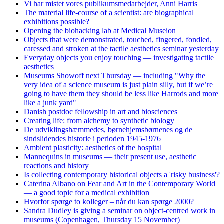
Vi har mistet vores publikumsmedarbejder, Anni Harris
The material life-course of a scientist: are biographical
exhibitions possible?
Opening the biohacking lab at Medical Museion
Objects that were demonstrated, touched, fingered, fondled,
caressed and stroken at the tactile aesthetics seminar yesterday
Everyday objects you enjoy touching — investigating tactile
aesthetics
Museums Showoff next Thursday — including "Why the
very idea of a science museum is just plain silly, but if we’re
going to have them they should be less like Harrods and more
like a junk yard"
Danish postdoc fellowship in art and biosciences
Creating life: from alchemy to synthetic biology
De udviklingshæmmedes, børnehjemsbørnenes og de
sindslidendes historie i perioden 1945-1976
Ambient plasticity: aesthetics of the hospital
Mannequins in museums — their present use, aesthetic
reactions and history
Is collecting contemporary historical objects a 'risky business'?
Caterina Albano on Fear and Art in the Contemporary World
— a good topic for a medical exhibition
Hvorfor spørge to kolleger – når du kan spørge 2000?
Sandra Dudley is giving a seminar on object-centred work in
museums (Copenhagen, Thursday 15 November)