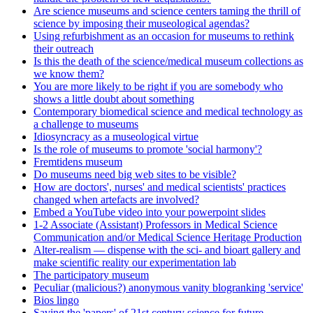
Are science museums and science centers taming the thrill of
science by imposing their museological agendas?
Using refurbishment as an occasion for museums to rethink
their outreach
Is this the death of the science/medical museum collections as
we know them?
You are more likely to be right if you are somebody who
shows a little doubt about something
Contemporary biomedical science and medical technology as
a challenge to museums
Idiosyncracy as a museological virtue
Is the role of museums to promote 'social harmony'?
Fremtidens museum
Do museums need big web sites to be visible?
How are doctors', nurses' and medical scientists' practices
changed when artefacts are involved?
Embed a YouTube video into your powerpoint slides
1-2 Associate (Assistant) Professors in Medical Science
Communication and/or Medical Science Heritage Production
Alter-realism — dispense with the sci- and bioart gallery and
make scientific reality our experimentation lab
The participatory museum
Peculiar (malicious?) anonymous vanity blogranking 'service'
Bios lingo
Saving the 'papers' of 21st century science for future