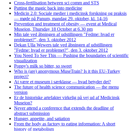
Cross-fertilisation between sci comm and STS
Putting the magic back into medicine
Medicin 2.0: Sociale medier i medicinsk forskning og praksis
— møde på Panum, mandag 29. oktober, kl. 14-16
Prevention and treatment of obesity — event at Medical
Museion, Thursday 18 October at 6.30 pm
Min tale ved åbningen af udstillingen "Fedme: hvad er
problemet?", den 3. oktober 2012
Dekan Ulla Wewers tale ved åbningen af udstillingen
"Fedme: hvad er problemet?", den 3. oktober 2012
You Need To See This — Pushing the boundaries of scientific
visualization
Poppy's milk so bitter, so sweet
Who is (are) anonymous MuseTrain? Is it this EU-Turkey
project?
At være et museum i særklasse — hvad betyder det?
The future of health science communication — the menu
version
Er de historiske artefakter virkelig på vej ud af Medicinsk
Museion?
Never attend a conference that extends the deadline of
abstract submission
Hunger, appetite, and satiation
From the body as factory to eating information: A short
history of metabolism