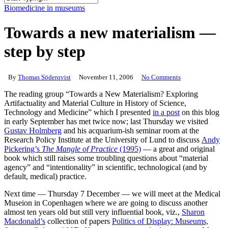
Close
Biomedicine in museums
Search
Towards a new materialism —
step by step
By
Thomas Söderqvist
November 11, 2006
No Comments
The reading group “Towards a New Materialism? Exploring
Artifactuality and Material Culture in History of Science,
Technology and Medicine” which I presented
in a post
on this blog
in early September has met twice now; last Thursday we visited
Gustav Holmberg
and his acquarium-ish seminar room at the
Research Policy Institute at the University of Lund to discuss
Andy
Pickering’s
The Mangle of Practice
(1995)
— a great and original
book which still raises some troubling questions about “material
agency” and “intentionality” in scientific, technological (and by
default, medical) practice.
Next time — Thursday 7 December — we will meet at the Medical
Museion in Copenhagen where we are going to discuss another
almost ten years old but still very influential book, viz.,
Sharon
Macdonald’s
collection of papers
Politics of Display: Museums,