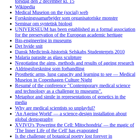
torsdag den 2 december kl. 15
Wikipedia
Medical Museion on the (social) web
Forskningssamarbejder som organisatoriske monstre
Seminar om syntetisk biologi
UNIVERSEUM has been established as a formal association
for the preservation of the European academic heritage
Bio-engineering in museums
Det hvide snit
Dansk Medicinsk-historisk Selskabs Studenterpris 2010
Malaria parasite as glass sculpture
Negotiating the aims, methods and results of ageing research
Aldringsforskning som forhandling
Prosthetic arms, lung capacity and learning to see — Medical
Museion in Copenhagen Culture Night
Resumé of the conference "Contemporary medical science
and technology as a challenge to museums".
Metaphor and simile in representations of genetics in the
media
Why are medical scientists so unplayful?
'An Ageing World' — a science-design installation about
global demography
XVIVO's 'Powering the Cell: Mitochondria' — the magic of
'The Inner Life of the Cell' has evaporated
Is the challenge of botanical poetry lost forever in