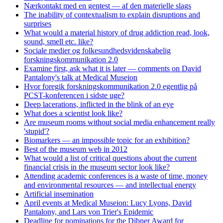
Nærkontakt med en gentest — af den materielle slags
The inability of contextualism to explain disruptions and
surprises
What would a material history of drug addiction read, look,
sound, smell etc. like?
Sociale medier og folkesundhedsvidenskabelig
forskningskommunikation 2.0
Examine first, ask what it is later — comments on David
Pantalony's talk at Medical Museion
Hvor foregik forskningskommunikation 2.0 egentlig på
PCST-konferencen i sidste uge?
Deep lacerations, inflicted in the blink of an eye
What does a scientist look like?
Are museum rooms without social media enhancement really
'stupid'?
Biomarkers — an impossible topic for an exhibition?
Best of the museum web in 2012
What would a list of critical questions about the current
financial crisis in the museum sector look like?
Attending academic conferences is a waste of time, money
and environmental resources — and intellectual energy
Artificial insemination
April events at Medical Museion: Lucy Lyons, David
Pantalony, and Lars von Trier's Epidemic
Deadline for nominations for the Dibner Award for