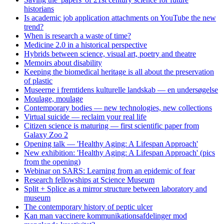
historians
Is academic job application attachments on YouTube the new
trend?
When is research a waste of time?
Medicine 2.0 in a historical perspective
Hybrids between science, visual art, poetry and theatre
Memoirs about disability
Keeping the biomedical heritage is all about the preservation
of plastic
Museerne i fremtidens kulturelle landskab — en undersøgelse
Moulage, moulage
Contemporary bodies — new technologies, new collections
Virtual suicide — reclaim your real life
Citizen science is maturing — first scientific paper from
Galaxy Zoo 2
Opening talk — 'Healthy Aging: A Lifespan Approach'
New exhibition: 'Healthy Aging: A Lifespan Approach' (pics
from the opening)
Webinar on SARS: Learning from an epidemic of fear
Research fellowships at Science Museum
Split + Splice as a mirror structure between laboratory and
museum
The contemporary history of peptic ulcer
Kan man vaccinere kommunikationsafdelinger mod