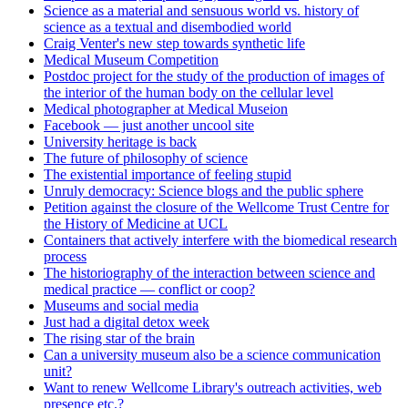
Science as a material and sensuous world vs. history of
science as a textual and disembodied world
Craig Venter's new step towards synthetic life
Medical Museum Competition
Postdoc project for the study of the production of images of
the interior of the human body on the cellular level
Medical photographer at Medical Museion
Facebook — just another uncool site
University heritage is back
The future of philosophy of science
The existential importance of feeling stupid
Unruly democracy: Science blogs and the public sphere
Petition against the closure of the Wellcome Trust Centre for
the History of Medicine at UCL
Containers that actively interfere with the biomedical research
process
The historiography of the interaction between science and
medical practice — conflict or coop?
Museums and social media
Just had a digital detox week
The rising star of the brain
Can a university museum also be a science communication
unit?
Want to renew Wellcome Library's outreach activities, web
presence etc.?