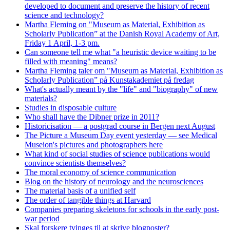
developed to document and preserve the history of recent
science and technology?
Martha Fleming on "Museum as Material, Exhibition as
Scholarly Publication” at the Danish Royal Academy of Art,
Friday 1 April, 1-3 pm.
Can someone tell me what "a heuristic device waiting to be
filled with meaning" means?
Martha Fleming taler om "Museum as Material, Exhibition as
Scholarly Publication” på Kunstakademiet på fredag
What's actually meant by the "life" and "biography" of new
materials?
Studies in disposable culture
Who shall have the Dibner prize in 2011?
Historicisation — a postgrad course in Bergen next August
The Picture a Museum Day event yesterday — see Medical
Museion's pictures and photographers here
What kind of social studies of science publications would
convince scientists themselves?
The moral economy of science communication
Blog on the history of neurology and the neurosciences
The material basis of a unified self
The order of tangible things at Harvard
Companies preparing skeletons for schools in the early post-
war period
Skal forskere tvinges til at skrive blogposter?