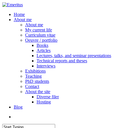
Skip
to
search
Menu
Home
main
About me
content
About me
My current life
Curriculum vitae
Oeuvre / portfolio
Books
Articles
Lectures, talks, and seminar presentations
Technical reports and theses
Interviews
Exhibitions
Teaching
PhD students
Contact
About the site
Diverse filer
Hosting
Blog
search