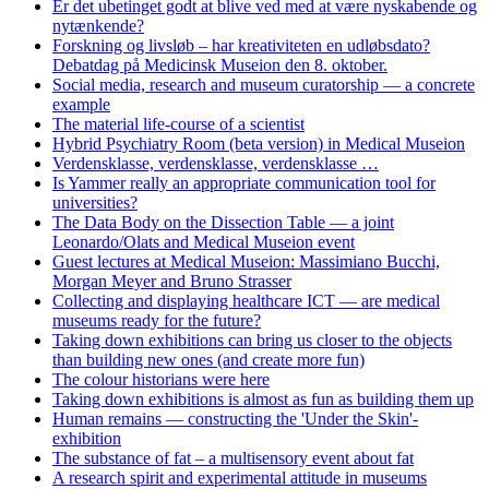
Er det ubetinget godt at blive ved med at være nyskabende og
nytænkende?
Forskning og livsløb – har kreativiteten en udløbsdato?
Debatdag på Medicinsk Museion den 8. oktober.
Social media, research and museum curatorship — a concrete
example
The material life-course of a scientist
Hybrid Psychiatry Room (beta version) in Medical Museion
Verdensklasse, verdensklasse, verdensklasse …
Is Yammer really an appropriate communication tool for
universities?
The Data Body on the Dissection Table — a joint
Leonardo/Olats and Medical Museion event
Guest lectures at Medical Museion: Massimiano Bucchi,
Morgan Meyer and Bruno Strasser
Collecting and displaying healthcare ICT — are medical
museums ready for the future?
Taking down exhibitions can bring us closer to the objects
than building new ones (and create more fun)
The colour historians were here
Taking down exhibitions is almost as fun as building them up
Human remains — constructing the 'Under the Skin'-
exhibition
The substance of fat – a multisensory event about fat
A research spirit and experimental attitude in museums