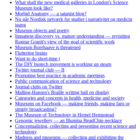
What shall the new medical galleries in London's Science
Museum look like?
Morbid Anatomy — a satanist blog?
Nu går Nordisk netværk for studier i narrativitet og medicin
igang
Museum objects and poetry
Impatient discovery vs. mature understanding — revisiting
Ragnar Granit's view of the goal of scientific work
Museum Boerhaave is threatened
Fluttering brains
Want to do short-time (
The DIY biotech movement is working up steam
Twitter journal club — II
Promoting best practice in academic meetings
Public communication of science and technology
Journal clubs on Twitter
Malling-Hansen's Braille writing ball on display
Categories and concepts in health, medicine and society
Museums on Facebook — making friends, making fans or
simply broadcasting?
The Museum of Technology in Hemel Hempstead
Genomic jewellery — an Illumina BeadChip necklace
Conceptualizing, collecting and presenting recent science and
technology
Madness and museums — collecting and exhibiting the