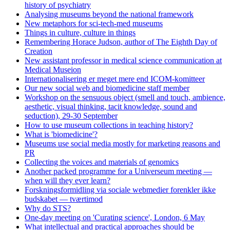
history of psychiatry
Analysing museums beyond the national framework
New metaphors for sci-tech-med museums
Things in culture, culture in things
Remembering Horace Judson, author of The Eighth Day of
Creation
New assistant professor in medical science communication at
Medical Museion
Internationalisering er meget mere end ICOM-komitteer
Our new social web and biomedicine staff member
Workshop on the sensuous object (smell and touch, ambience,
aesthetic, visual thinking, tacit knowledge, sound and
seduction), 29-30 September
How to use museum collections in teaching history?
What is 'biomedicine'?
Museums use social media mostly for marketing reasons and
PR
Collecting the voices and materials of genomics
Another packed programme for a Universeum meeting —
when will they ever learn?
Forskningsformidling via sociale webmedier forenkler ikke
budskabet — tværtimod
Why do STS?
One-day meeting on 'Curating science', London, 6 May
What intellectual and practical approaches should be