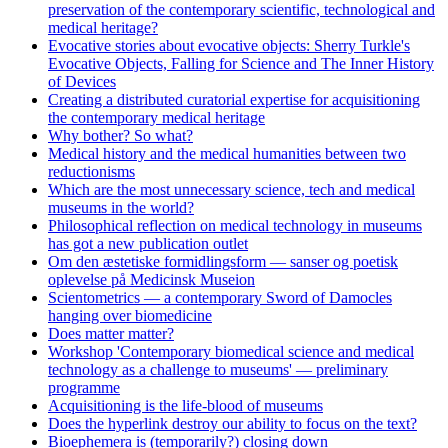
preservation of the contemporary scientific, technological and
medical heritage?
Evocative stories about evocative objects: Sherry Turkle's
Evocative Objects, Falling for Science and The Inner History
of Devices
Creating a distributed curatorial expertise for acquisitioning
the contemporary medical heritage
Why bother? So what?
Medical history and the medical humanities between two
reductionisms
Which are the most unnecessary science, tech and medical
museums in the world?
Philosophical reflection on medical technology in museums
has got a new publication outlet
Om den æstetiske formidlingsform — sanser og poetisk
oplevelse på Medicinsk Museion
Scientometrics — a contemporary Sword of Damocles
hanging over biomedicine
Does matter matter?
Workshop 'Contemporary biomedical science and medical
technology as a challenge to museums' — preliminary
programme
Acquisitioning is the life-blood of museums
Does the hyperlink destroy our ability to focus on the text?
Bioephemera is (temporarily?) closing down