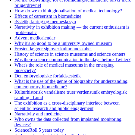
brugerdrevne!
How do we exhibit globalisation of medical technology?
Effects of careerism in biomedicine
Æstetik, læring og menneskesyn
Narrativity in exhibition making — the current enthusiasm is
problematic
Advent medicalendar
Why it's so good to be a university-owned museum
Frosten lægger sig over kulturlandskabet
History of science in science museums and science centers
Was there science communication in the days before Twitter?
What's the role of medical museums in the emerging
biosociety?
Den embryologiske forfaldsæstetik
What is the use of the genre of biography for understanding
contemporary biomedicine?
Kulturhistorisk vandalisme truer verdensunik embryologisk
samling i Lund
The exhibition as a cross-disciplinary interface between
scientific research and public engagement
Narrativity and medicine
Who owns the data collected from implanted monitoring
devices?
ScienceRoll 5 years today