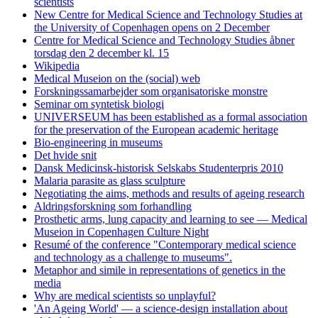
scientists
New Centre for Medical Science and Technology Studies at
the University of Copenhagen opens on 2 December
Centre for Medical Science and Technology Studies åbner
torsdag den 2 december kl. 15
Wikipedia
Medical Museion on the (social) web
Forskningssamarbejder som organisatoriske monstre
Seminar om syntetisk biologi
UNIVERSEUM has been established as a formal association
for the preservation of the European academic heritage
Bio-engineering in museums
Det hvide snit
Dansk Medicinsk-historisk Selskabs Studenterpris 2010
Malaria parasite as glass sculpture
Negotiating the aims, methods and results of ageing research
Aldringsforskning som forhandling
Prosthetic arms, lung capacity and learning to see — Medical
Museion in Copenhagen Culture Night
Resumé of the conference "Contemporary medical science
and technology as a challenge to museums".
Metaphor and simile in representations of genetics in the
media
Why are medical scientists so unplayful?
'An Ageing World' — a science-design installation about