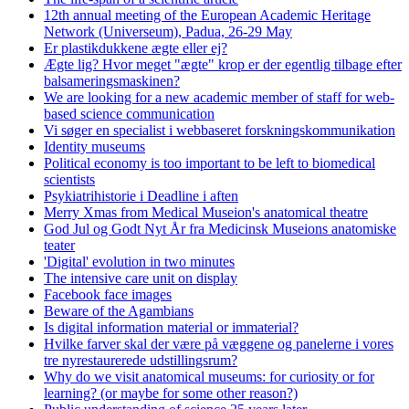
12th annual meeting of the European Academic Heritage
Network (Universeum), Padua, 26-29 May
Er plastikdukkene ægte eller ej?
Ægte lig? Hvor meget "ægte" krop er der egentlig tilbage efter
balsameringsmaskinen?
We are looking for a new academic member of staff for web-
based science communication
Vi søger en specialist i webbaseret forskningskommunikation
Identity museums
Political economy is too important to be left to biomedical
scientists
Psykiatrihistorie i Deadline i aften
Merry Xmas from Medical Museion's anatomical theatre
God Jul og Godt Nyt År fra Medicinsk Museions anatomiske
teater
'Digital' evolution in two minutes
The intensive care unit on display
Facebook face images
Beware of the Agambians
Is digital information material or immaterial?
Hvilke farver skal der være på væggene og panelerne i vores
tre nyrestaurerede udstillingsrum?
Why do we visit anatomical museums: for curiosity or for
learning? (or maybe for some other reason?)