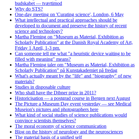
budskabet — tværtimod
Why do STS?
One-day meeting on 'Curating science', London, 6 May
What intellectual and practical approaches should be
developed to document and preserve the history of recent
science and technology?
Martha Fleming on "Museum as Material, Exhibition as
Scholarly Publication” at the Danish Royal Academy of Art,
Friday 1 April, 1-3 pm.
Can someone tell me what "a heuristic device waiting to be
filled with meaning" means?
Martha Fleming taler om "Museum as Material, Exhibition as
Scholarly Publication” på Kunstakademiet på fredag
What's actually meant by the "life" and "biography" of new
materials?
Studies in disposable culture
Who shall have the Dibner prize in 2011?
Historicisation — a postgrad course in Bergen next August
The Picture a Museum Day event yesterday — see Medical
Museion's pictures and photographers here
What kind of social studies of science publications would
convince scientists themselves?
The moral economy of science communication
Blog on the history of neurology and the neurosciences
The material basis of a unified self