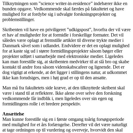
Tilknytningen som ”science writer-in-residence” indebærer ikke en
bunden opgave. Vedkommende skal færdes på fakultetet og have
mulighed for at fordybe sig i udvalgte forskningsprojekter og
problemstillinger.
Skribenten vil have en priviligeret ”udkigspost”, hvorfra der vil være
et hav af muligheder for at formidle i forskellige formater. Det vil
således være oplagt at fremstille artikler til diverse trykte medier i
Danmark såvel som i udlandet. Endvidere er det en oplagt mulighed
for at kaste sig ud i større formidlingsprojekter såsom bøger eller
projekter udført i samarbejde med elektroniske medier. Ligeledes
kan man forestille sig, at skribenten medvirker til at slå bro og skabe
kontakt til andre fora såsom videnskabscafeer og lignende. Det er
dog vigtigt at erkende, at det ligger i stillingens natur, at udkommet
ikke kan forudsiges, men i høj grad er op til den ansatte.
Man må fra fakultetets side kræve, at den tilknyttede skribent skal
være i stand til at reflektere. Ikke alene over selve den forskning
vedkommende får indblik i, men ligeledes over sin egen og
formidlingens rolle i et bredere perspektiv.
Ansættelse
Man kunne forestille sig en i første omgang toårig forsøgsperiode
med mulighed for et års forlængelse. Derefter vil det være naturligt
at tage ordningen op til vurdering og overveje, hvorvidt den skal