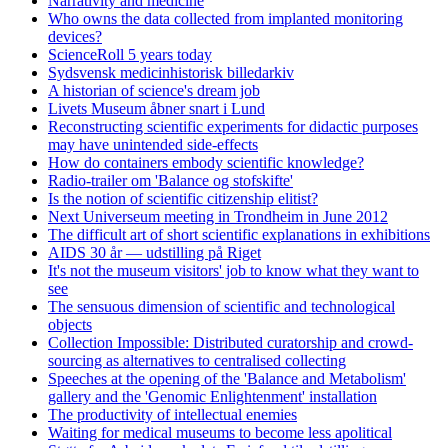
Narrativity and medicine
Who owns the data collected from implanted monitoring
devices?
ScienceRoll 5 years today
Sydsvensk medicinhistorisk billedarkiv
A historian of science's dream job
Livets Museum åbner snart i Lund
Reconstructing scientific experiments for didactic purposes
may have unintended side-effects
How do containers embody scientific knowledge?
Radio-trailer om 'Balance og stofskifte'
Is the notion of scientific citizenship elitist?
Next Universeum meeting in Trondheim in June 2012
The difficult art of short scientific explanations in exhibitions
AIDS 30 år — udstilling på Riget
It's not the museum visitors' job to know what they want to
see
The sensuous dimension of scientific and technological
objects
Collection Impossible: Distributed curatorship and crowd-
sourcing as alternatives to centralised collecting
Speeches at the opening of the 'Balance and Metabolism'
gallery and the 'Genomic Enlightenment' installation
The productivity of intellectual enemies
Waiting for medical museums to become less apolitical