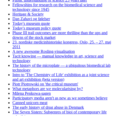
Public understanding of science 25 years later
Fellowships for research on the biomedical science and
technology since 1945
Heritage & Society
Dan Zahavi og følelser
Today's museum quote
Today's museum policy quote
Phase III trail outcomes are more thrilling than the ups and
downs of the stock market
23. nordiske medicinhistoriske kongress, Oslo, 25. – 27. maj
2011
A new awesome Rosling-visualisation
Tacit knowing — manual knowledge in art, science and
technology
The history of the microplate — a ubiquitous biomedical lab
technology
Intro to 'The Chemistry of Life' exhibition as a joint science
and art exhibition (beta version)
Piotr Piotrowski on 'the critical museum'
What metaphors are we molecularising by?
Milena Penkowa-sagen
Participatory media aren't as new as we sometimes believe
Canned unicorn meat
The early history of drug abuse in Denmark
The Seven Sisters: Subgenres of bioi of contemporary life