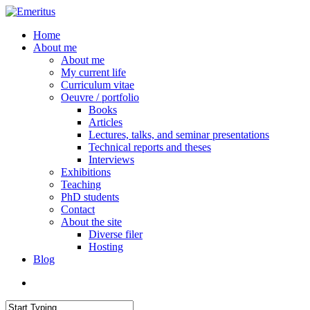
Skip
to
search
Menu
Home
main
About me
content
About me
My current life
Curriculum vitae
Oeuvre / portfolio
Books
Articles
Lectures, talks, and seminar presentations
Technical reports and theses
Interviews
Exhibitions
Teaching
PhD students
Contact
About the site
Diverse filer
Hosting
Blog
search