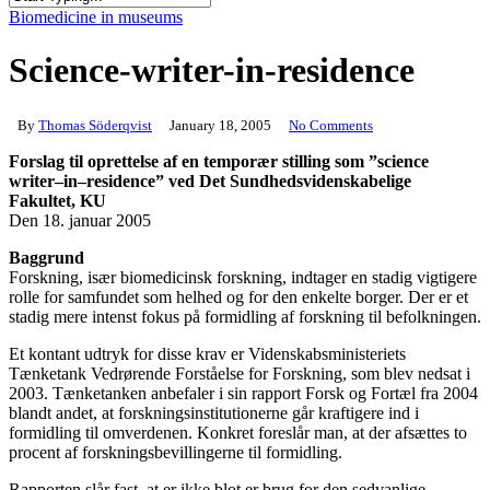
Close
Biomedicine in museums
Search
Science-writer-in-residence
By
Thomas Söderqvist
January 18, 2005
No Comments
Forslag til oprettelse af en temporær stilling som ”science
writer–in–residence” ved Det Sundhedsvidenskabelige
Fakultet, KU
Den 18. januar 2005
Baggrund
Forskning, især biomedicinsk forskning, indtager en stadig vigtigere
rolle for samfundet som helhed og for den enkelte borger. Der er et
stadig mere intenst fokus på formidling af forskning til befolkningen.
Et kontant udtryk for disse krav er Videnskabsministeriets
Tænketank Vedrørende Forståelse for Forskning, som blev nedsat i
2003. Tænketanken anbefaler i sin rapport Forsk og Fortæl fra 2004
blandt andet, at forskningsinstitutionerne går kraftigere ind i
formidling til omverdenen. Konkret foreslår man, at der afsættes to
procent af forskningsbevillingerne til formidling.
Rapporten slår fast, at er ikke blot er brug for den sedvanlige