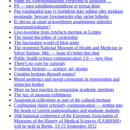
Støtte fra Arbejdsmarkedets Feriefond til udstilling …
PS — men udstillingsområderne er fortsat åbne
Pga vandskaden kan vi foreløbigt ikke udlåne eller modtage
genstande, besvare forespørgsler eller sælge billeder
Er det nu så smart at koordinere ansøgninger indenfor
museumsforskning?
Live-tweeting from Artefacts meeting in Leiden
The moral discipline of curatorship
The fascinating world of blog spam
The reopened National Museum of Health and Medicine in
Silver Springs, Md. — hope it's better this time
Public health science communication 2.0 — new blog
There's no cure for curiosity
Synthetic biology — science, art, design
Curating heritage through games?
Moral aesthetics and moral constraints in representing and
replacing bodies
More on best practice in organising academic meetings
The jizz of museum exhibitions
Anatomical collections as part of the cultural heritage
Configuring future scholarly communication — getting into
the heads of current undergraduates and graduate students
16th biannual conference of the European Association of
Museums of the History of Medical Sciences (EAMHMS)
will be held in Berlin, 13-15 September 2012