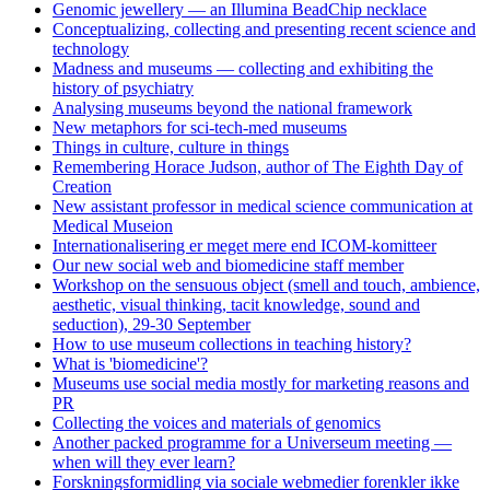
Genomic jewellery — an Illumina BeadChip necklace
Conceptualizing, collecting and presenting recent science and
technology
Madness and museums — collecting and exhibiting the
history of psychiatry
Analysing museums beyond the national framework
New metaphors for sci-tech-med museums
Things in culture, culture in things
Remembering Horace Judson, author of The Eighth Day of
Creation
New assistant professor in medical science communication at
Medical Museion
Internationalisering er meget mere end ICOM-komitteer
Our new social web and biomedicine staff member
Workshop on the sensuous object (smell and touch, ambience,
aesthetic, visual thinking, tacit knowledge, sound and
seduction), 29-30 September
How to use museum collections in teaching history?
What is 'biomedicine'?
Museums use social media mostly for marketing reasons and
PR
Collecting the voices and materials of genomics
Another packed programme for a Universeum meeting —
when will they ever learn?
Forskningsformidling via sociale webmedier forenkler ikke