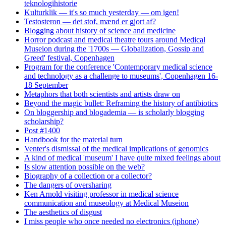
teknologihistorie
Kulturklik — it's so much yesterday — om igen!
Testosteron — det stof, mænd er gjort af?
Blogging about history of science and medicine
Horror podcast and medical theatre tours around Medical
Museion during the '1700s — Globalization, Gossip and
Greed' festival, Copenhagen
Program for the conference 'Contemporary medical science
and technology as a challenge to museums', Copenhagen 16-
18 September
Metaphors that both scientists and artists draw on
Beyond the magic bullet: Reframing the history of antibiotics
On bloggership and blogademia — is scholarly blogging
scholarship?
Post #1400
Handbook for the material turn
Venter's dismissal of the medical implications of genomics
A kind of medical 'museum' I have quite mixed feelings about
Is slow attention possible on the web?
Biography of a collection or a collector?
The dangers of oversharing
Ken Arnold visiting professor in medical science
communication and museology at Medical Museion
The aesthetics of disgust
I miss people who once needed no electronics (iphone)