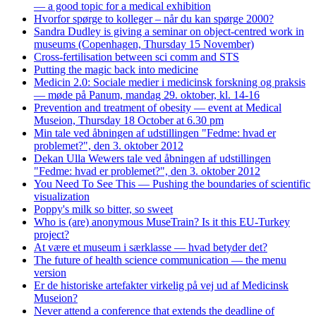
— a good topic for a medical exhibition
Hvorfor spørge to kolleger – når du kan spørge 2000?
Sandra Dudley is giving a seminar on object-centred work in
museums (Copenhagen, Thursday 15 November)
Cross-fertilisation between sci comm and STS
Putting the magic back into medicine
Medicin 2.0: Sociale medier i medicinsk forskning og praksis
— møde på Panum, mandag 29. oktober, kl. 14-16
Prevention and treatment of obesity — event at Medical
Museion, Thursday 18 October at 6.30 pm
Min tale ved åbningen af udstillingen "Fedme: hvad er
problemet?", den 3. oktober 2012
Dekan Ulla Wewers tale ved åbningen af udstillingen
"Fedme: hvad er problemet?", den 3. oktober 2012
You Need To See This — Pushing the boundaries of scientific
visualization
Poppy's milk so bitter, so sweet
Who is (are) anonymous MuseTrain? Is it this EU-Turkey
project?
At være et museum i særklasse — hvad betyder det?
The future of health science communication — the menu
version
Er de historiske artefakter virkelig på vej ud af Medicinsk
Museion?
Never attend a conference that extends the deadline of