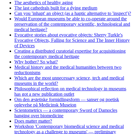
The aesthetics of healthy aging
The last cathedrals built for a dying medium
Can you 'inhapt' an object (as a haptic alternative to 'inspect')?
Would European museums be able to co-operate around the
preservation of the contemporary scientific, technological and
medical heritage?
Evocative stories about evocative objects: Sherry Turkle's
Evocative Objects, Falling for Science and The Inner History
of Devices
Creating a distributed curatorial expertise for acquisitioning
the contemporary medical heritage
Why bother? So what?
Medical history and the medical humanities between two
reductionisms
Which are the most unnecessary science, tech and medical
museums in the world?
Philosophical reflection on medical technology in museums
has got a new publication outlet
Om den æstetiske formidlingsform — sanser og poetisk
oplevelse på Medicinsk Museion
Scientometrics — a contemporary Sword of Damocles
hanging over biomedicine
Does matter matter?
Workshop 'Contemporary biomedical science and medical
technology as a challenge to museums' — preliminary