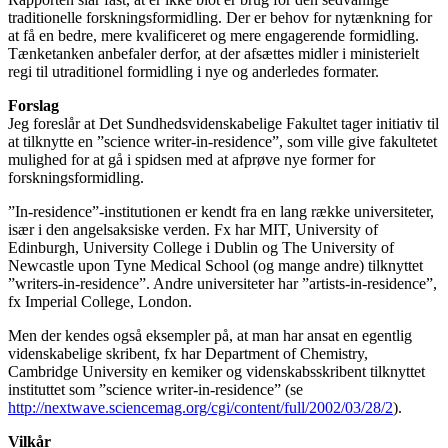
traditionelle forskningsformidling. Der er behov for nytænkning for
at få en bedre, mere kvalificeret og mere engagerende formidling.
Tænketanken anbefaler derfor, at der afsættes midler i ministerielt
regi til utraditionel formidling i nye og anderledes formater.
Forslag
Jeg foreslår at Det Sundhedsvidenskabelige Fakultet tager initiativ til
at tilknytte en ”science writer-in-residence”, som ville give fakultetet
mulighed for at gå i spidsen med at afprøve nye former for
forskningsformidling.
”In-residence”-institutionen er kendt fra en lang række universiteter,
især i den angelsaksiske verden. Fx har MIT, University of
Edinburgh, University College i Dublin og The University of
Newcastle upon Tyne Medical School (og mange andre) tilknyttet
”writers-in-residence”. Andre universiteter har ”artists-in-residence”,
fx Imperial College, London.
Men der kendes også eksempler på, at man har ansat en egentlig
videnskabelige skribent, fx har Department of Chemistry,
Cambridge University en kemiker og videnskabsskribent tilknyttet
instituttet som ”science writer-in-residence” (se
http://nextwave.sciencemag.org/cgi/content/full/2002/03/28/2
).
Vilkår