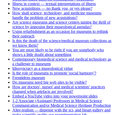
Illness in context — textual interpretations of illness
New acquisitions — no thank you, or yes please?
How shall science, technology, and medicine museums
handle the problem of new acquisitions?
Are science museums and science centers taming the thrill of
science by imposing their museological agendas?
Using refurbishment as an occasion for museums to rethink
their outreach
Is this the death of the science/medical museum collections as
we know them?
You are more likely to be right if you are somebody who
shows a little doubt about something
Contemporary biomedical science and medical technology as
a challenge to museums
Idiosyncracy as a museological virtue
Is the role of museums to promote 'social harmony'?
Fremtidens museum
Do museums need big web sites to be visible?
How are doctors', nurses' and medical scientists' practices
changed when artefacts are involved?
Embed a YouTube video into your powerpoint slides
1-2 Associate (Assistant) Professors in Medical Science
Communication and/or Medical Science Heritage Production
Alter-realism — dispense with the sci- and bioart gallery and
make scientific reality our experimentation lab