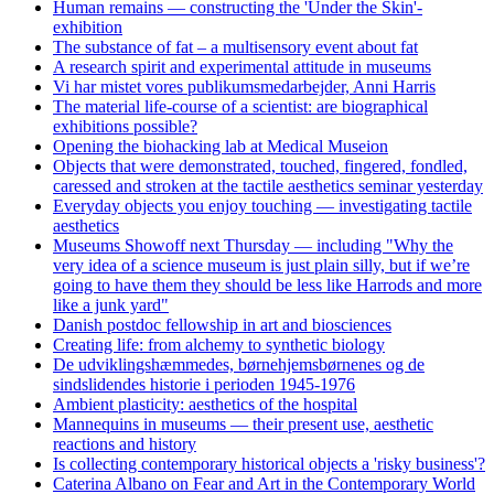
Human remains — constructing the 'Under the Skin'-
exhibition
The substance of fat – a multisensory event about fat
A research spirit and experimental attitude in museums
Vi har mistet vores publikumsmedarbejder, Anni Harris
The material life-course of a scientist: are biographical
exhibitions possible?
Opening the biohacking lab at Medical Museion
Objects that were demonstrated, touched, fingered, fondled,
caressed and stroken at the tactile aesthetics seminar yesterday
Everyday objects you enjoy touching — investigating tactile
aesthetics
Museums Showoff next Thursday — including "Why the
very idea of a science museum is just plain silly, but if we’re
going to have them they should be less like Harrods and more
like a junk yard"
Danish postdoc fellowship in art and biosciences
Creating life: from alchemy to synthetic biology
De udviklingshæmmedes, børnehjemsbørnenes og de
sindslidendes historie i perioden 1945-1976
Ambient plasticity: aesthetics of the hospital
Mannequins in museums — their present use, aesthetic
reactions and history
Is collecting contemporary historical objects a 'risky business'?
Caterina Albano on Fear and Art in the Contemporary World