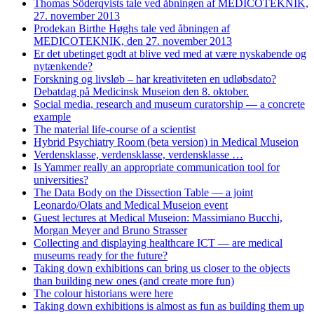
Thomas Söderqvists tale ved åbningen af MEDICOTEKNIK,
27. november 2013
Prodekan Birthe Høghs tale ved åbningen af
MEDICOTEKNIK, den 27. november 2013
Er det ubetinget godt at blive ved med at være nyskabende og
nytænkende?
Forskning og livsløb – har kreativiteten en udløbsdato?
Debatdag på Medicinsk Museion den 8. oktober.
Social media, research and museum curatorship — a concrete
example
The material life-course of a scientist
Hybrid Psychiatry Room (beta version) in Medical Museion
Verdensklasse, verdensklasse, verdensklasse …
Is Yammer really an appropriate communication tool for
universities?
The Data Body on the Dissection Table — a joint
Leonardo/Olats and Medical Museion event
Guest lectures at Medical Museion: Massimiano Bucchi,
Morgan Meyer and Bruno Strasser
Collecting and displaying healthcare ICT — are medical
museums ready for the future?
Taking down exhibitions can bring us closer to the objects
than building new ones (and create more fun)
The colour historians were here
Taking down exhibitions is almost as fun as building them up