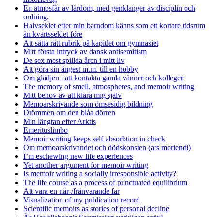
En atmosfär av lärdom, med genklanger av disciplin och
ordning.
Halvseklet efter min barndom känns som ett kortare tidsrum
än kvartsseklet före
Att sätta rätt rubrik på kapitlet om gymnasiet
Mitt första intryck av dansk antisemitism
De sex mest spillda åren i mitt liv
Att göra sin ångest m.m. till en hobby
Om glädjen i att kontakta gamla vänner och kolleger
The memory of smell, atmospheres, and memoir writing
Mitt behov av att klara mig själv
Memoarskrivande som ömsesidig bildning
Drömmen om den blåa dörren
Min längtan efter Arktis
Emerituslimbo
Memoir writing keeps self-absorbtion in check
Om memoarskrivandet och dödskonsten (ars moriendi)
I’m eschewing new life experiences
Yet another argument for memoir writing
Is memoir writing a socially irresponsible activity?
The life course as a process of punctuated equilibrium
Att vara en när-/frånvarande far
Visualization of my publication record
Scientific memoirs as stories of personal decline