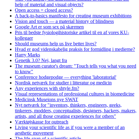
help of material and visual objects?
Open access = closed access?
A back-to-basics manifesto for creating museum exhibitions
Vision and touch — a material history of blindness
Google Art er som sex på skærmen
Pris til bedste fysiologihistoriske artikel til en af vores KU-
kollegaer
Should museums help us live better lives?
Hvad er god videnskabelig praksis for formidling i medierne?
Harry Marks
Genetik 3.0? Nej, langt fra
The museum curator's dream: "Touch tells you what you need
to know"
Conference hodgepodge — everything 'laboratorial'
Nordisk netværk for studier i litteratur og medicin
Any experiences with shtyle.fm?
Visual representations of professional cultures in biomedicine
Medicinsk Museions nye SWAT
Nyt netværk for "inventors, thinkers, engineers, geeks,
tinkerers, modders, conceptualists, designers, hackers, makers,
artists, and all those creating experiences for others"
Værktøjskasse for outreach
Living your scientific life as if you were a member of an
aesthetic movement
The life-span of a scientific article