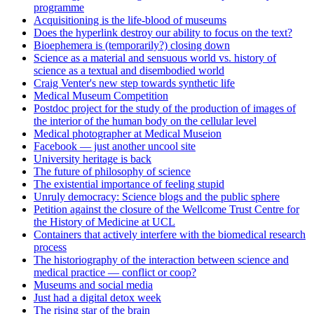
programme
Acquisitioning is the life-blood of museums
Does the hyperlink destroy our ability to focus on the text?
Bioephemera is (temporarily?) closing down
Science as a material and sensuous world vs. history of
science as a textual and disembodied world
Craig Venter's new step towards synthetic life
Medical Museum Competition
Postdoc project for the study of the production of images of
the interior of the human body on the cellular level
Medical photographer at Medical Museion
Facebook — just another uncool site
University heritage is back
The future of philosophy of science
The existential importance of feeling stupid
Unruly democracy: Science blogs and the public sphere
Petition against the closure of the Wellcome Trust Centre for
the History of Medicine at UCL
Containers that actively interfere with the biomedical research
process
The historiography of the interaction between science and
medical practice — conflict or coop?
Museums and social media
Just had a digital detox week
The rising star of the brain