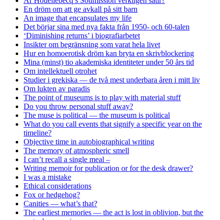
Är Houellebecq’s Soumission verkligen satir?
En dröm om att ge avkall på sitt barn
An image that encapsulates my life
Det börjar sina med nya fakta från 1950- och 60-talen
‘Diminishing returns’ i biografiarbetet
Insikter om begränsning som varat hela livet
Hur en homoerotisk dröm kan bryta en skrivblockering
Mina (minst) tio akademiska identiteter under 50 års tid
Om intellektuell otrohet
Studier i grekiska — de två mest underbara åren i mitt liv
Om lukten av paradis
The point of museums is to play with material stuff
Do you throw personal stuff away?
The muse is political — the museum is political
What do you call events that signify a specific year on the
timeline?
Objective time in autobiographical writing
The memory of atmospheric smell
I can’t recall a single meal –
Writing memoir for publication or for the desk drawer?
I was a mistake
Ethical considerations
Fox or hedgehog?
Canities — what’s that?
The earliest memories — the act is lost in oblivion, but the