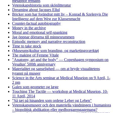
metaphor remains
Vetenskapshistoria som skönlitteratur
Dreaming about Jacques Ellul
Böcker som har forändrat mitt liv – Konrad & Szelenyis Die
Intelligenz auf dem Weg zur Klassenmacht
Counter-factual autobiography
Money in the archive
Moral and emotional self-spanking
Jag öppnar dörrarna till minnesrummen
Episodic memory and narrative reconstruction
Time to take stock
(Museums)kultur som branding- og marketingsværktøj
The making of Femme Vitale
"Anatomy, art and the body" — Copenhagen symposium on
Vesalius' 500th anniversary
Materialitet og sanselighed — om at bryde visualitetens
tyranni på museer
Science in the Arts seminar at Medical Museion on 9 April, 1-
2 pm
Galen som geometer og læge
Touching The Tactile — workshop at Medical Museion, 10-
11 April, 2014
"Så tæt på hinanden som ordene Leber og Leben"
Vetenskapsmuseer och den materiella vändningen i humaniora
– biopolitisk abdikation eller medborgarengagemang?