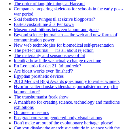
The order of tangible things at Harvard
Companies preparing skeletons for schools in the early post-
war period
Skal forskere tvinges til at skrive blogposter?
Fastelavnskostume á la Penkowa
Museum exhibitions between labour and grace
Beyond science journalism — the web and new forms of
communication power
New web technologies for biomedical self-presentation
The perfect journal — it's all about rejection
The materiality and sensuousness of fat
Identity: how little we actually change over time
En Leonardo for det 21. århundrede?
Are bioart works ever 'finished'?
Egyptian prosthetic devices
2010 Medical Blog Awards goes mainly to earlier winners
Hvorfor sætter danske videnskabsjournalister mure op for
kommentarer?
The transhumanist freak show
A manifesto for creating science, technology and medicine
exhibitions
On queer museums
Postgrad course on gendered body visualisations
Don't make art out of the evolutionary heritage, please!
Can you display the anarchistic attitude in science with the