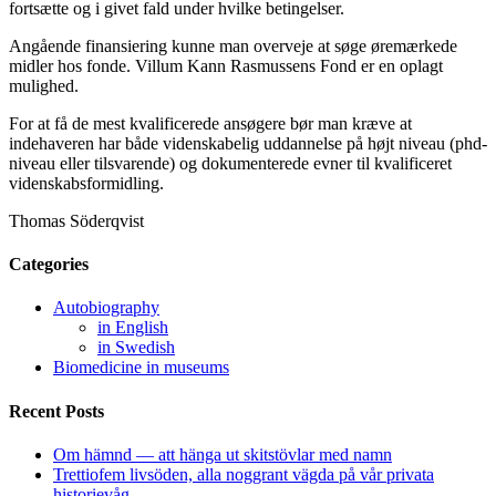
fortsætte og i givet fald under hvilke betingelser.
Angående finansiering kunne man overveje at søge øremærkede
midler hos fonde. Villum Kann Rasmussens Fond er en oplagt
mulighed.
For at få de mest kvalificerede ansøgere bør man kræve at
indehaveren har både videnskabelig uddannelse på højt niveau (phd-
niveau eller tilsvarende) og dokumenterede evner til kvalificeret
videnskabsformidling.
Thomas Söderqvist
Categories
Autobiography
in English
in Swedish
Biomedicine in museums
Recent Posts
Om hämnd — att hänga ut skitstövlar med namn
Trettiofem livsöden, alla noggrant vägda på vår privata
historievåg