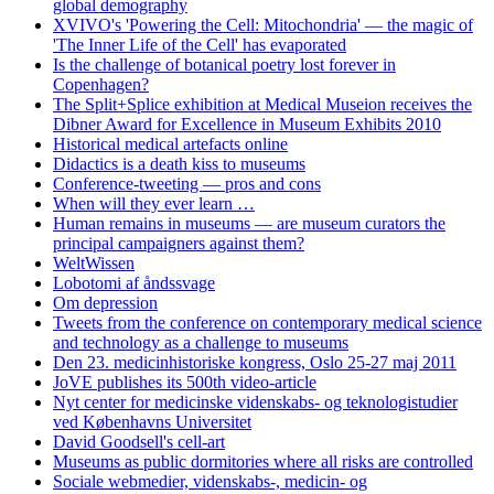
global demography
XVIVO's 'Powering the Cell: Mitochondria' — the magic of
'The Inner Life of the Cell' has evaporated
Is the challenge of botanical poetry lost forever in
Copenhagen?
The Split+Splice exhibition at Medical Museion receives the
Dibner Award for Excellence in Museum Exhibits 2010
Historical medical artefacts online
Didactics is a death kiss to museums
Conference-tweeting — pros and cons
When will they ever learn …
Human remains in museums — are museum curators the
principal campaigners against them?
WeltWissen
Lobotomi af åndssvage
Om depression
Tweets from the conference on contemporary medical science
and technology as a challenge to museums
Den 23. medicinhistoriske kongress, Oslo 25-27 maj 2011
JoVE publishes its 500th video-article
Nyt center for medicinske videnskabs- og teknologistudier
ved Københavns Universitet
David Goodsell's cell-art
Museums as public dormitories where all risks are controlled
Sociale webmedier, videnskabs-, medicin- og