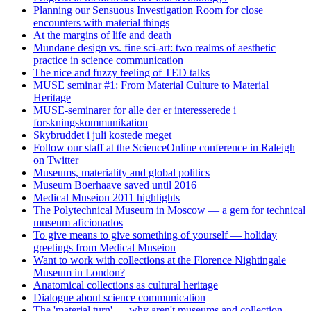
Planning our Sensuous Investigation Room for close
encounters with material things
At the margins of life and death
Mundane design vs. fine sci-art: two realms of aesthetic
practice in science communication
The nice and fuzzy feeling of TED talks
MUSE seminar #1: From Material Culture to Material
Heritage
MUSE-seminarer for alle der er interesserede i
forskningskommunikation
Skybruddet i juli kostede meget
Follow our staff at the ScienceOnline conference in Raleigh
on Twitter
Museums, materiality and global politics
Museum Boerhaave saved until 2016
Medical Museion 2011 highlights
The Polytechnical Museum in Moscow — a gem for technical
museum aficionados
To give means to give something of yourself — holiday
greetings from Medical Museion
Want to work with collections at the Florence Nightingale
Museum in London?
Anatomical collections as cultural heritage
Dialogue about science communication
The 'material turn' — why aren't museums and collection