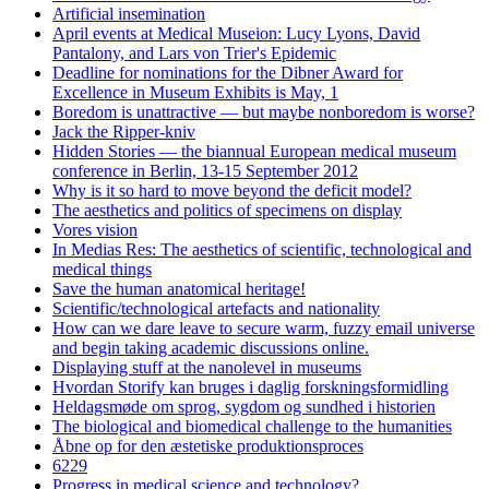
Artificial insemination
April events at Medical Museion: Lucy Lyons, David
Pantalony, and Lars von Trier's Epidemic
Deadline for nominations for the Dibner Award for
Excellence in Museum Exhibits is May, 1
Boredom is unattractive — but maybe nonboredom is worse?
Jack the Ripper-kniv
Hidden Stories — the biannual European medical museum
conference in Berlin, 13-15 September 2012
Why is it so hard to move beyond the deficit model?
The aesthetics and politics of specimens on display
Vores vision
In Medias Res: The aesthetics of scientific, technological and
medical things
Save the human anatomical heritage!
Scientific/technological artefacts and nationality
How can we dare leave to secure warm, fuzzy email universe
and begin taking academic discussions online.
Displaying stuff at the nanolevel in museums
Hvordan Storify kan bruges i daglig forskningsformidling
Heldagsmøde om sprog, sygdom og sundhed i historien
The biological and biomedical challenge to the humanities
Åbne op for den æstetiske produktionsproces
6229
Progress in medical science and technology?