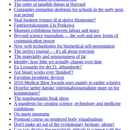
The order of tangible things at Harvard
Companies preparing skeletons for schools in the early post-
war period
Skal forskere tvinges til at skrive blogposter?
Fastelavnskostume á la Penkowa
Museum exhibitions between labour and grace
Beyond science journalism — the web and new forms of
communication power
New web technologies for biomedical self-presentation
The perfect journal — it's all about rejection
The materiality and sensuousness of fat
Identity: how little we actually change over time
En Leonardo for det 21. århundrede?
Are bioart works ever 'finished'?
Egyptian prosthetic devices
2010 Medical Blog Awards goes mainly to earlier winners
Hvorfor sætter danske videnskabsjournalister mure op for
kommentarer?
The transhumanist freak show
A manifesto for creating science, technology and medicine
exhibitions
On queer museums
Postgrad course on gendered body visualisations
Don't make art out of the evolutionary heritage, please!
Can you display the anarchistic attitude in science with the