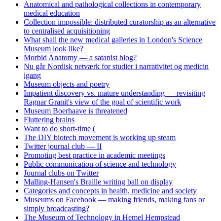
Anatomical and pathological collections in contemporary
medical education
Collection impossible: distributed curatorship as an alternative
to centralised acquisitioning
What shall the new medical galleries in London's Science
Museum look like?
Morbid Anatomy — a satanist blog?
Nu går Nordisk netværk for studier i narrativitet og medicin
igang
Museum objects and poetry
Impatient discovery vs. mature understanding — revisiting
Ragnar Granit's view of the goal of scientific work
Museum Boerhaave is threatened
Fluttering brains
Want to do short-time (
The DIY biotech movement is working up steam
Twitter journal club — II
Promoting best practice in academic meetings
Public communication of science and technology
Journal clubs on Twitter
Malling-Hansen's Braille writing ball on display
Categories and concepts in health, medicine and society
Museums on Facebook — making friends, making fans or
simply broadcasting?
The Museum of Technology in Hemel Hempstead