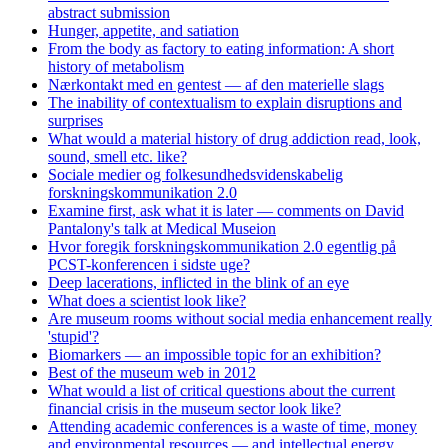
abstract submission
Hunger, appetite, and satiation
From the body as factory to eating information: A short
history of metabolism
Nærkontakt med en gentest — af den materielle slags
The inability of contextualism to explain disruptions and
surprises
What would a material history of drug addiction read, look,
sound, smell etc. like?
Sociale medier og folkesundhedsvidenskabelig
forskningskommunikation 2.0
Examine first, ask what it is later — comments on David
Pantalony's talk at Medical Museion
Hvor foregik forskningskommunikation 2.0 egentlig på
PCST-konferencen i sidste uge?
Deep lacerations, inflicted in the blink of an eye
What does a scientist look like?
Are museum rooms without social media enhancement really
'stupid'?
Biomarkers — an impossible topic for an exhibition?
Best of the museum web in 2012
What would a list of critical questions about the current
financial crisis in the museum sector look like?
Attending academic conferences is a waste of time, money
and environmental resources — and intellectual energy