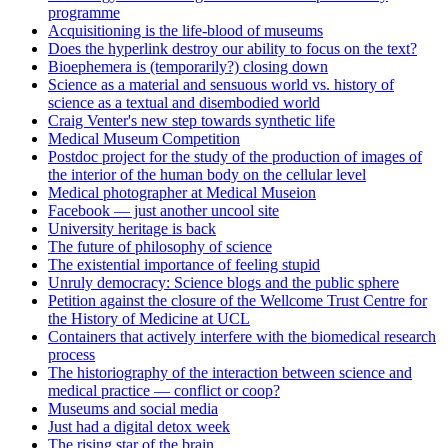
programme
Acquisitioning is the life-blood of museums
Does the hyperlink destroy our ability to focus on the text?
Bioephemera is (temporarily?) closing down
Science as a material and sensuous world vs. history of
science as a textual and disembodied world
Craig Venter's new step towards synthetic life
Medical Museum Competition
Postdoc project for the study of the production of images of
the interior of the human body on the cellular level
Medical photographer at Medical Museion
Facebook — just another uncool site
University heritage is back
The future of philosophy of science
The existential importance of feeling stupid
Unruly democracy: Science blogs and the public sphere
Petition against the closure of the Wellcome Trust Centre for
the History of Medicine at UCL
Containers that actively interfere with the biomedical research
process
The historiography of the interaction between science and
medical practice — conflict or coop?
Museums and social media
Just had a digital detox week
The rising star of the brain