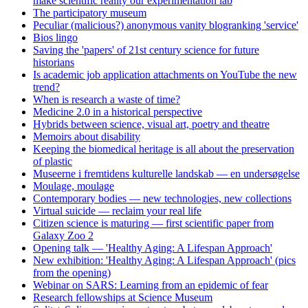
make scientific reality our experimentation lab
The participatory museum
Peculiar (malicious?) anonymous vanity blogranking 'service'
Bios lingo
Saving the 'papers' of 21st century science for future
historians
Is academic job application attachments on YouTube the new
trend?
When is research a waste of time?
Medicine 2.0 in a historical perspective
Hybrids between science, visual art, poetry and theatre
Memoirs about disability
Keeping the biomedical heritage is all about the preservation
of plastic
Museerne i fremtidens kulturelle landskab — en undersøgelse
Moulage, moulage
Contemporary bodies — new technologies, new collections
Virtual suicide — reclaim your real life
Citizen science is maturing — first scientific paper from
Galaxy Zoo 2
Opening talk — 'Healthy Aging: A Lifespan Approach'
New exhibition: 'Healthy Aging: A Lifespan Approach' (pics
from the opening)
Webinar on SARS: Learning from an epidemic of fear
Research fellowships at Science Museum