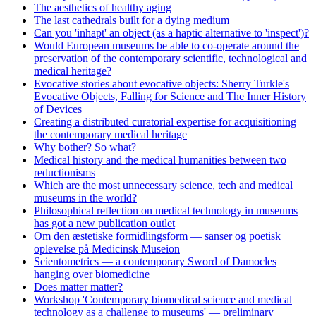
The aesthetics of healthy aging
The last cathedrals built for a dying medium
Can you 'inhapt' an object (as a haptic alternative to 'inspect')?
Would European museums be able to co-operate around the
preservation of the contemporary scientific, technological and
medical heritage?
Evocative stories about evocative objects: Sherry Turkle's
Evocative Objects, Falling for Science and The Inner History
of Devices
Creating a distributed curatorial expertise for acquisitioning
the contemporary medical heritage
Why bother? So what?
Medical history and the medical humanities between two
reductionisms
Which are the most unnecessary science, tech and medical
museums in the world?
Philosophical reflection on medical technology in museums
has got a new publication outlet
Om den æstetiske formidlingsform — sanser og poetisk
oplevelse på Medicinsk Museion
Scientometrics — a contemporary Sword of Damocles
hanging over biomedicine
Does matter matter?
Workshop 'Contemporary biomedical science and medical
technology as a challenge to museums' — preliminary