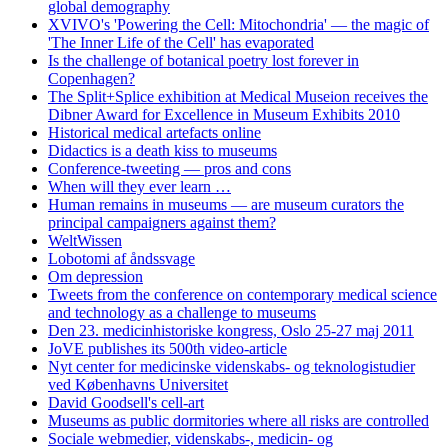
global demography
XVIVO's 'Powering the Cell: Mitochondria' — the magic of
'The Inner Life of the Cell' has evaporated
Is the challenge of botanical poetry lost forever in
Copenhagen?
The Split+Splice exhibition at Medical Museion receives the
Dibner Award for Excellence in Museum Exhibits 2010
Historical medical artefacts online
Didactics is a death kiss to museums
Conference-tweeting — pros and cons
When will they ever learn …
Human remains in museums — are museum curators the
principal campaigners against them?
WeltWissen
Lobotomi af åndssvage
Om depression
Tweets from the conference on contemporary medical science
and technology as a challenge to museums
Den 23. medicinhistoriske kongress, Oslo 25-27 maj 2011
JoVE publishes its 500th video-article
Nyt center for medicinske videnskabs- og teknologistudier
ved Københavns Universitet
David Goodsell's cell-art
Museums as public dormitories where all risks are controlled
Sociale webmedier, videnskabs-, medicin- og