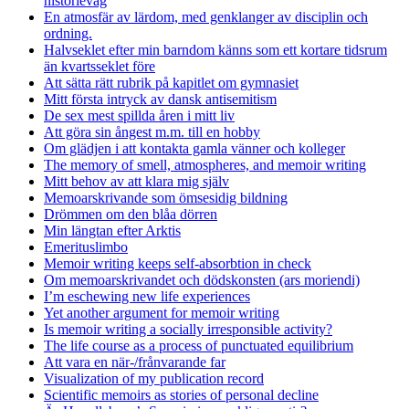
historievåg
En atmosfär av lärdom, med genklanger av disciplin och
ordning.
Halvseklet efter min barndom känns som ett kortare tidsrum
än kvartsseklet före
Att sätta rätt rubrik på kapitlet om gymnasiet
Mitt första intryck av dansk antisemitism
De sex mest spillda åren i mitt liv
Att göra sin ångest m.m. till en hobby
Om glädjen i att kontakta gamla vänner och kolleger
The memory of smell, atmospheres, and memoir writing
Mitt behov av att klara mig själv
Memoarskrivande som ömsesidig bildning
Drömmen om den blåa dörren
Min längtan efter Arktis
Emerituslimbo
Memoir writing keeps self-absorbtion in check
Om memoarskrivandet och dödskonsten (ars moriendi)
I’m eschewing new life experiences
Yet another argument for memoir writing
Is memoir writing a socially irresponsible activity?
The life course as a process of punctuated equilibrium
Att vara en när-/frånvarande far
Visualization of my publication record
Scientific memoirs as stories of personal decline