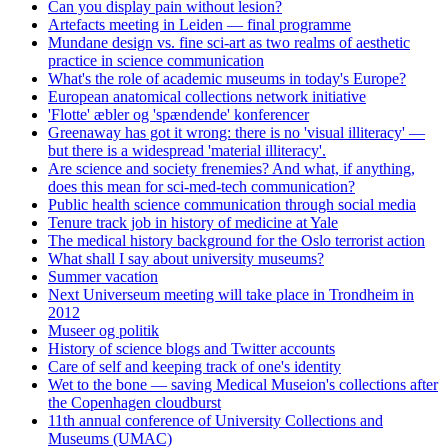
Can you display pain without lesion?
Artefacts meeting in Leiden — final programme
Mundane design vs. fine sci-art as two realms of aesthetic
practice in science communication
What's the role of academic museums in today's Europe?
European anatomical collections network initiative
'Flotte' æbler og 'spændende' konferencer
Greenaway has got it wrong: there is no 'visual illiteracy' —
but there is a widespread 'material illiteracy'.
Are science and society frenemies? And what, if anything,
does this mean for sci-med-tech communication?
Public health science communication through social media
Tenure track job in history of medicine at Yale
The medical history background for the Oslo terrorist action
What shall I say about university museums?
Summer vacation
Next Universeum meeting will take place in Trondheim in
2012
Museer og politik
History of science blogs and Twitter accounts
Care of self and keeping track of one's identity
Wet to the bone — saving Medical Museion's collections after
the Copenhagen cloudburst
11th annual conference of University Collections and
Museums (UMAC)