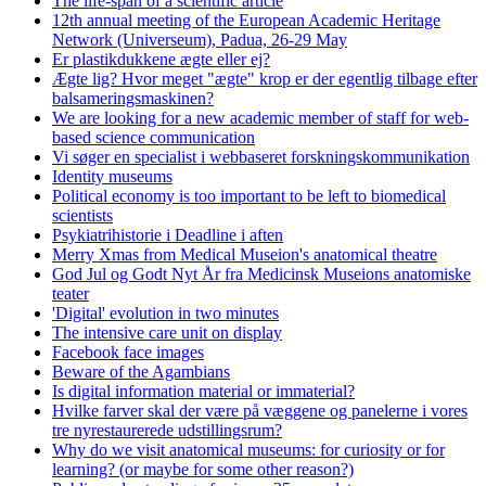
The life-span of a scientific article
12th annual meeting of the European Academic Heritage
Network (Universeum), Padua, 26-29 May
Er plastikdukkene ægte eller ej?
Ægte lig? Hvor meget "ægte" krop er der egentlig tilbage efter
balsameringsmaskinen?
We are looking for a new academic member of staff for web-
based science communication
Vi søger en specialist i webbaseret forskningskommunikation
Identity museums
Political economy is too important to be left to biomedical
scientists
Psykiatrihistorie i Deadline i aften
Merry Xmas from Medical Museion's anatomical theatre
God Jul og Godt Nyt År fra Medicinsk Museions anatomiske
teater
'Digital' evolution in two minutes
The intensive care unit on display
Facebook face images
Beware of the Agambians
Is digital information material or immaterial?
Hvilke farver skal der være på væggene og panelerne i vores
tre nyrestaurerede udstillingsrum?
Why do we visit anatomical museums: for curiosity or for
learning? (or maybe for some other reason?)