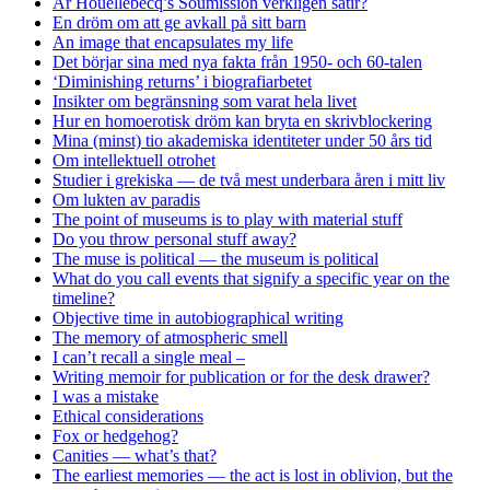
Är Houellebecq’s Soumission verkligen satir?
En dröm om att ge avkall på sitt barn
An image that encapsulates my life
Det börjar sina med nya fakta från 1950- och 60-talen
‘Diminishing returns’ i biografiarbetet
Insikter om begränsning som varat hela livet
Hur en homoerotisk dröm kan bryta en skrivblockering
Mina (minst) tio akademiska identiteter under 50 års tid
Om intellektuell otrohet
Studier i grekiska — de två mest underbara åren i mitt liv
Om lukten av paradis
The point of museums is to play with material stuff
Do you throw personal stuff away?
The muse is political — the museum is political
What do you call events that signify a specific year on the
timeline?
Objective time in autobiographical writing
The memory of atmospheric smell
I can’t recall a single meal –
Writing memoir for publication or for the desk drawer?
I was a mistake
Ethical considerations
Fox or hedgehog?
Canities — what’s that?
The earliest memories — the act is lost in oblivion, but the