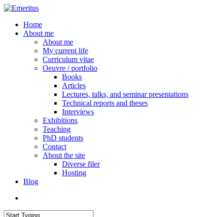
Skip
to
search
Menu
Home
main
About me
content
About me
My current life
Curriculum vitae
Oeuvre / portfolio
Books
Articles
Lectures, talks, and seminar presentations
Technical reports and theses
Interviews
Exhibitions
Teaching
PhD students
Contact
About the site
Diverse filer
Hosting
Blog
search