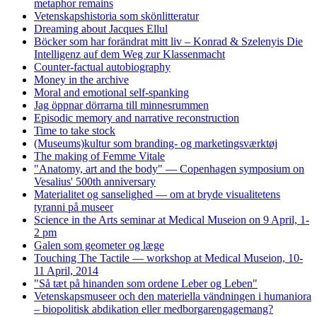
metaphor remains
Vetenskapshistoria som skönlitteratur
Dreaming about Jacques Ellul
Böcker som har forändrat mitt liv – Konrad & Szelenyis Die
Intelligenz auf dem Weg zur Klassenmacht
Counter-factual autobiography
Money in the archive
Moral and emotional self-spanking
Jag öppnar dörrarna till minnesrummen
Episodic memory and narrative reconstruction
Time to take stock
(Museums)kultur som branding- og marketingsværktøj
The making of Femme Vitale
"Anatomy, art and the body" — Copenhagen symposium on
Vesalius' 500th anniversary
Materialitet og sanselighed — om at bryde visualitetens
tyranni på museer
Science in the Arts seminar at Medical Museion on 9 April, 1-
2 pm
Galen som geometer og læge
Touching The Tactile — workshop at Medical Museion, 10-
11 April, 2014
"Så tæt på hinanden som ordene Leber og Leben"
Vetenskapsmuseer och den materiella vändningen i humaniora
– biopolitisk abdikation eller medborgarengagemang?