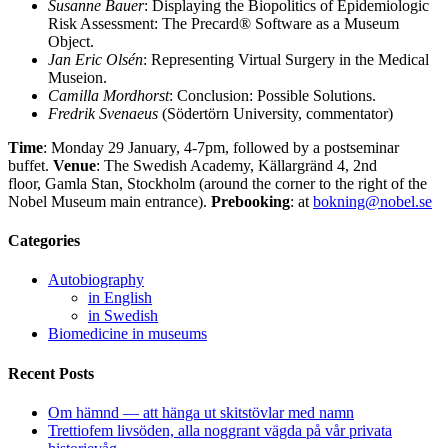
Susanne Bauer
: Displaying the Biopolitics of Epidemiologic
Risk Assessment: The Precard® Software as a Museum
Object.
Jan Eric Olsén
: Representing Virtual Surgery in the Medical
Museion.
Camilla Mordhorst
: Conclusion: Possible Solutions.
Fredrik Svenaeus
(Södertörn University, commentator)
Time
: Monday 29 January, 4-7pm, followed by a postseminar
buffet.
Venue
: The Swedish Academy, Källargränd 4, 2nd
floor, Gamla Stan, Stockholm (around the corner to the right of the
Nobel Museum main entrance).
Prebooking
: at
bokning@nobel.se
Categories
Autobiography
in English
in Swedish
Biomedicine in museums
Recent Posts
Om hämnd — att hänga ut skitstövlar med namn
Trettiofem livsöden, alla noggrant vägda på vår privata