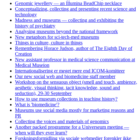
Genomic jewellery — an Illumina BeadChip necklace
Conceptualizing, collecting and presenting recent science and
technology
Madness and museums — collecting and exhibiting the
history of psychiatry
Analysing museums beyond the national framework
New metaphors for sci-tech-med museums
Things in culture, culture in things
Remembering Horace Judson, author of The Eighth Day of
Creation
New assistant professor in medical science communication at
Medical Museion
Internationalisering er meget mere end ICOM-komitteer
Our new social web and biomedicine staff member
Workshop on the sensuous object (smell and touch, ambience,
aesthetic, visual thinking, tacit knowledge, sound and
seduction), 29-30 September
How to use museum collections in teaching history?
What is 'biomedicine'?
Museums use social media mostly for marketing reasons and
PR
Collecting the voices and materials of genomics
Another packed programme for a Universeum meeting —
when will they ever learn?
Forskningsformidling via sociale webmedier forenkler ikke