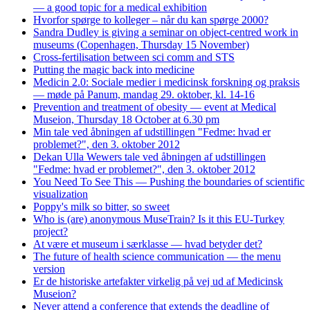
— a good topic for a medical exhibition
Hvorfor spørge to kolleger – når du kan spørge 2000?
Sandra Dudley is giving a seminar on object-centred work in
museums (Copenhagen, Thursday 15 November)
Cross-fertilisation between sci comm and STS
Putting the magic back into medicine
Medicin 2.0: Sociale medier i medicinsk forskning og praksis
— møde på Panum, mandag 29. oktober, kl. 14-16
Prevention and treatment of obesity — event at Medical
Museion, Thursday 18 October at 6.30 pm
Min tale ved åbningen af udstillingen "Fedme: hvad er
problemet?", den 3. oktober 2012
Dekan Ulla Wewers tale ved åbningen af udstillingen
"Fedme: hvad er problemet?", den 3. oktober 2012
You Need To See This — Pushing the boundaries of scientific
visualization
Poppy's milk so bitter, so sweet
Who is (are) anonymous MuseTrain? Is it this EU-Turkey
project?
At være et museum i særklasse — hvad betyder det?
The future of health science communication — the menu
version
Er de historiske artefakter virkelig på vej ud af Medicinsk
Museion?
Never attend a conference that extends the deadline of