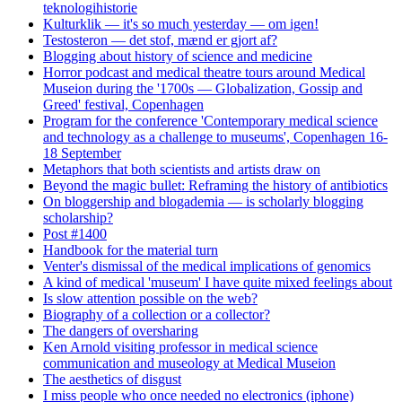
teknologihistorie
Kulturklik — it's so much yesterday — om igen!
Testosteron — det stof, mænd er gjort af?
Blogging about history of science and medicine
Horror podcast and medical theatre tours around Medical
Museion during the '1700s — Globalization, Gossip and
Greed' festival, Copenhagen
Program for the conference 'Contemporary medical science
and technology as a challenge to museums', Copenhagen 16-
18 September
Metaphors that both scientists and artists draw on
Beyond the magic bullet: Reframing the history of antibiotics
On bloggership and blogademia — is scholarly blogging
scholarship?
Post #1400
Handbook for the material turn
Venter's dismissal of the medical implications of genomics
A kind of medical 'museum' I have quite mixed feelings about
Is slow attention possible on the web?
Biography of a collection or a collector?
The dangers of oversharing
Ken Arnold visiting professor in medical science
communication and museology at Medical Museion
The aesthetics of disgust
I miss people who once needed no electronics (iphone)