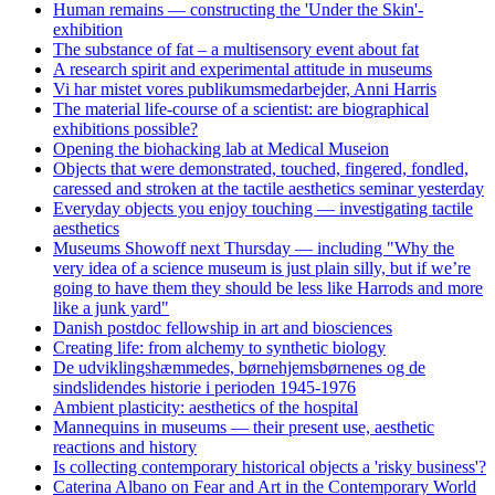
Human remains — constructing the 'Under the Skin'-
exhibition
The substance of fat – a multisensory event about fat
A research spirit and experimental attitude in museums
Vi har mistet vores publikumsmedarbejder, Anni Harris
The material life-course of a scientist: are biographical
exhibitions possible?
Opening the biohacking lab at Medical Museion
Objects that were demonstrated, touched, fingered, fondled,
caressed and stroken at the tactile aesthetics seminar yesterday
Everyday objects you enjoy touching — investigating tactile
aesthetics
Museums Showoff next Thursday — including "Why the
very idea of a science museum is just plain silly, but if we’re
going to have them they should be less like Harrods and more
like a junk yard"
Danish postdoc fellowship in art and biosciences
Creating life: from alchemy to synthetic biology
De udviklingshæmmedes, børnehjemsbørnenes og de
sindslidendes historie i perioden 1945-1976
Ambient plasticity: aesthetics of the hospital
Mannequins in museums — their present use, aesthetic
reactions and history
Is collecting contemporary historical objects a 'risky business'?
Caterina Albano on Fear and Art in the Contemporary World