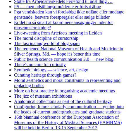
Støtte fra Arbejdsmarkedets Feriefond til udstilling …
PS — men udstillingsområderne er fortsat åbne
Pga vandskaden kan vi foreløbigt ikke udlåne eller modtage
genstande, besvare forespørgsler eller sælge billeder
Er det nu så smart at koordinere ansøgninger indenfor
museumsforskning?
Live-tweeting from Artefacts meeting in Leiden
The moral discipline of curatorship
The fascinating world of blog spam
The reopened National Museum of Health and Medicine in
Silver Springs, Md. — hope it's better this time
Public health science communication 2.0 — new blog
There's no cure for curiosity
Synthetic biology — science, art, design
Curating heritage through games?
Moral aesthetics and moral constraints in representing and
replacing bodies
More on best practice in organising academic meetings
The jizz of museum exhibitions
Anatomical collections as part of the cultural heritage
Configuring future scholarly communication — getting into
the heads of current undergraduates and graduate students
16th biannual conference of the European Association of
Museums of the History of Medical Sciences (EAMHMS)
will be held in Berlin, 13-15 September 2012