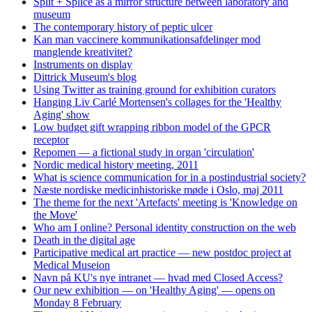
Split + Splice as a mirror structure between laboratory and
museum
The contemporary history of peptic ulcer
Kan man vaccinere kommunikationsafdelinger mod
manglende kreativitet?
Instruments on display
Dittrick Museum's blog
Using Twitter as training ground for exhibition curators
Hanging Liv Carlé Mortensen's collages for the 'Healthy
Aging' show
Low budget gift wrapping ribbon model of the GPCR
receptor
Repomen — a fictional study in organ 'circulation'
Nordic medical history meeting, 2011
What is science communication for in a postindustrial society?
Næste nordiske medicinhistoriske møde i Oslo, maj 2011
The theme for the next 'Artefacts' meeting is 'Knowledge on
the Move'
Who am I online? Personal identity construction on the web
Death in the digital age
Participative medical art practice — new postdoc project at
Medical Museion
Navn på KU's nye intranet — hvad med Closed Access?
Our new exhibition — on 'Healthy Aging' — opens on
Monday 8 February