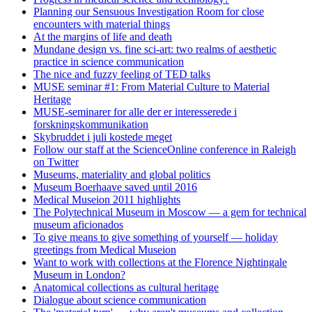
Planning our Sensuous Investigation Room for close
encounters with material things
At the margins of life and death
Mundane design vs. fine sci-art: two realms of aesthetic
practice in science communication
The nice and fuzzy feeling of TED talks
MUSE seminar #1: From Material Culture to Material
Heritage
MUSE-seminarer for alle der er interesserede i
forskningskommunikation
Skybruddet i juli kostede meget
Follow our staff at the ScienceOnline conference in Raleigh
on Twitter
Museums, materiality and global politics
Museum Boerhaave saved until 2016
Medical Museion 2011 highlights
The Polytechnical Museum in Moscow — a gem for technical
museum aficionados
To give means to give something of yourself — holiday
greetings from Medical Museion
Want to work with collections at the Florence Nightingale
Museum in London?
Anatomical collections as cultural heritage
Dialogue about science communication