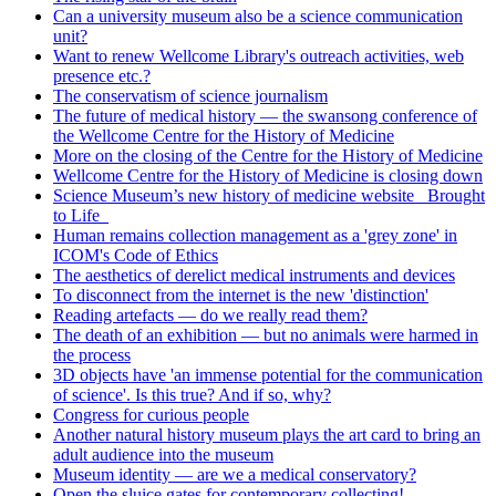
Can a university museum also be a science communication
unit?
Want to renew Wellcome Library's outreach activities, web
presence etc.?
The conservatism of science journalism
The future of medical history — the swansong conference of
the Wellcome Centre for the History of Medicine
More on the closing of the Centre for the History of Medicine
Wellcome Centre for the History of Medicine is closing down
Science Museum’s new history of medicine website _Brought
to Life_
Human remains collection management as a 'grey zone' in
ICOM's Code of Ethics
The aesthetics of derelict medical instruments and devices
To disconnect from the internet is the new 'distinction'
Reading artefacts — do we really read them?
The death of an exhibition — but no animals were harmed in
the process
3D objects have 'an immense potential for the communication
of science'. Is this true? And if so, why?
Congress for curious people
Another natural history museum plays the art card to bring an
adult audience into the museum
Museum identity — are we a medical conservatory?
Open the sluice gates for contemporary collecting!