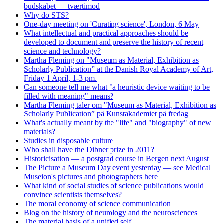
budskabet — tværtimod
Why do STS?
One-day meeting on 'Curating science', London, 6 May
What intellectual and practical approaches should be
developed to document and preserve the history of recent
science and technology?
Martha Fleming on "Museum as Material, Exhibition as
Scholarly Publication” at the Danish Royal Academy of Art,
Friday 1 April, 1-3 pm.
Can someone tell me what "a heuristic device waiting to be
filled with meaning" means?
Martha Fleming taler om "Museum as Material, Exhibition as
Scholarly Publication” på Kunstakademiet på fredag
What's actually meant by the "life" and "biography" of new
materials?
Studies in disposable culture
Who shall have the Dibner prize in 2011?
Historicisation — a postgrad course in Bergen next August
The Picture a Museum Day event yesterday — see Medical
Museion's pictures and photographers here
What kind of social studies of science publications would
convince scientists themselves?
The moral economy of science communication
Blog on the history of neurology and the neurosciences
The material basis of a unified self