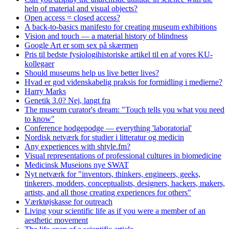
help of material and visual objects?
Open access = closed access?
A back-to-basics manifesto for creating museum exhibitions
Vision and touch — a material history of blindness
Google Art er som sex på skærmen
Pris til bedste fysiologihistoriske artikel til en af vores KU-
kollegaer
Should museums help us live better lives?
Hvad er god videnskabelig praksis for formidling i medierne?
Harry Marks
Genetik 3.0? Nej, langt fra
The museum curator's dream: "Touch tells you what you need
to know"
Conference hodgepodge — everything 'laboratorial'
Nordisk netværk for studier i litteratur og medicin
Any experiences with shtyle.fm?
Visual representations of professional cultures in biomedicine
Medicinsk Museions nye SWAT
Nyt netværk for "inventors, thinkers, engineers, geeks,
tinkerers, modders, conceptualists, designers, hackers, makers,
artists, and all those creating experiences for others"
Værktøjskasse for outreach
Living your scientific life as if you were a member of an
aesthetic movement