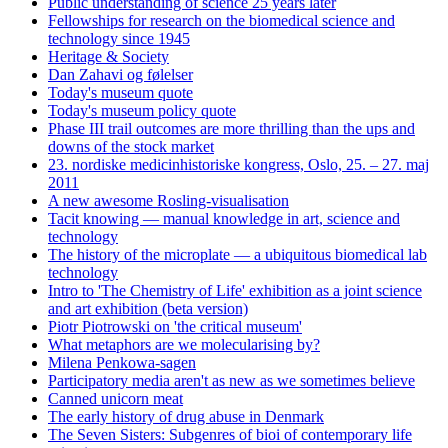
Public understanding of science 25 years later
Fellowships for research on the biomedical science and
technology since 1945
Heritage & Society
Dan Zahavi og følelser
Today's museum quote
Today's museum policy quote
Phase III trail outcomes are more thrilling than the ups and
downs of the stock market
23. nordiske medicinhistoriske kongress, Oslo, 25. – 27. maj
2011
A new awesome Rosling-visualisation
Tacit knowing — manual knowledge in art, science and
technology
The history of the microplate — a ubiquitous biomedical lab
technology
Intro to 'The Chemistry of Life' exhibition as a joint science
and art exhibition (beta version)
Piotr Piotrowski on 'the critical museum'
What metaphors are we molecularising by?
Milena Penkowa-sagen
Participatory media aren't as new as we sometimes believe
Canned unicorn meat
The early history of drug abuse in Denmark
The Seven Sisters: Subgenres of bioi of contemporary life