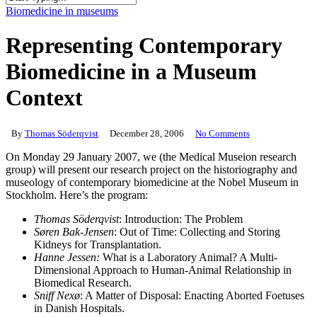
Close
Biomedicine in museums
Search
Representing Contemporary
Biomedicine in a Museum
Context
By
Thomas Söderqvist
December 28, 2006
No Comments
On Monday 29 January 2007, we (the Medical Museion research
group) will present our research project on the historiography and
museology of contemporary biomedicine at the Nobel Museum in
Stockholm. Here’s the program:
Thomas Söderqvist
: Introduction: The Problem
Søren Bak-Jensen
: Out of Time: Collecting and Storing
Kidneys for Transplantation.
Hanne Jessen:
What is a Laboratory Animal? A Multi-
Dimensional Approach to Human-Animal Relationship in
Biomedical Research.
Sniff Nexø
: A Matter of Disposal: Enacting Aborted Foetuses
in Danish Hospitals.