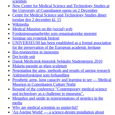
scientists
New Centre for Medical Science and Technology Studies at
the University of Copenhagen opens on 2 December
Centre for Medical Science and Technology Studies åbner
torsdag den 2 december kl. 15
Wikipedia
Medical Museion on the (social) web
Forskningssamarbejder som organisatoriske monstre
Seminar om syntetisk biologi
UNIVERSEUM has been established as a formal association
for the preservation of the European academic heritage
Bio-engineering in museums
Det hvide snit
Dansk Medicinsk-historisk Selskabs Studenterpris 2010
Malaria parasite as glass sculpture
Negotiating the aims, methods and results of ageing research
Aldringsforskning som forhandling
Prosthetic arms, lung capacity and learning to see — Medical
Museion in Copenhagen Culture Night
Resumé of the conference "Contemporary medical science
and technology as a challenge to museums".
Metaphor and simile in representations of genetics in the
media
Why are medical scientists so unplayful?
'An Ageing World' — a science-design installation about