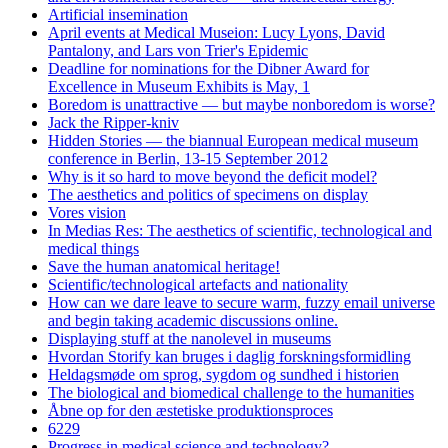
Artificial insemination
April events at Medical Museion: Lucy Lyons, David
Pantalony, and Lars von Trier's Epidemic
Deadline for nominations for the Dibner Award for
Excellence in Museum Exhibits is May, 1
Boredom is unattractive — but maybe nonboredom is worse?
Jack the Ripper-kniv
Hidden Stories — the biannual European medical museum
conference in Berlin, 13-15 September 2012
Why is it so hard to move beyond the deficit model?
The aesthetics and politics of specimens on display
Vores vision
In Medias Res: The aesthetics of scientific, technological and
medical things
Save the human anatomical heritage!
Scientific/technological artefacts and nationality
How can we dare leave to secure warm, fuzzy email universe
and begin taking academic discussions online.
Displaying stuff at the nanolevel in museums
Hvordan Storify kan bruges i daglig forskningsformidling
Heldagsmøde om sprog, sygdom og sundhed i historien
The biological and biomedical challenge to the humanities
Åbne op for den æstetiske produktionsproces
6229
Progress in medical science and technology?