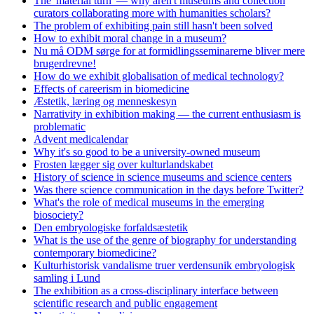
The 'material turn' — why aren't museums and collection
curators collaborating more with humanities scholars?
The problem of exhibiting pain still hasn't been solved
How to exhibit moral change in a museum?
Nu må ODM sørge for at formidlingsseminarerne bliver mere
brugerdrevne!
How do we exhibit globalisation of medical technology?
Effects of careerism in biomedicine
Æstetik, læring og menneskesyn
Narrativity in exhibition making — the current enthusiasm is
problematic
Advent medicalendar
Why it's so good to be a university-owned museum
Frosten lægger sig over kulturlandskabet
History of science in science museums and science centers
Was there science communication in the days before Twitter?
What's the role of medical museums in the emerging
biosociety?
Den embryologiske forfaldsæstetik
What is the use of the genre of biography for understanding
contemporary biomedicine?
Kulturhistorisk vandalisme truer verdensunik embryologisk
samling i Lund
The exhibition as a cross-disciplinary interface between
scientific research and public engagement