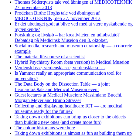
Thomas Söderqvists tale ved åbningen af MEDICOTEKNIK,
27. november 2013
Prodekan Birthe Høghs tale ved åbningen af
MEDICOTEKNIK, den 27. november 2013
Er det ubetinget godt at blive ved med at være nyskabende og
nytænkende?
Forskning og livsløb – har kreativiteten en udløbsdato?
Debatdag på Medicinsk Museion den 8. oktober.
Social media, research and museum curatorship — a concrete
example
The material life-course of a scientist
Hybrid Psychiatry Room (beta version) in Medical Museion
Verdensklasse, verdensklasse, verdensklasse …
Is Yammer really an appropriate communication tool for
universities?
The Data Body on the Dissection Table — a joint
Leonardo/Olats and Medical Museion event
Guest lectures at Medical Museion: Massimiano Bucchi,
Morgan Meyer and Bruno Strasser
Collecting and displaying healthcare ICT — are medical
museums ready for the future?
Taking down exhibitions can bring us closer to the objects
than building new ones (and create more fun)
The colour historians were here
Taking down exhibitions is almost as fun as building them up