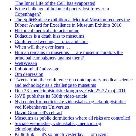
'The Inner Life of the Cell' has evaporated
Is the challenge of botanical poetry lost forever in
Copenhagen?
The Split+Splice exhibition at Medical Museion receives the
Dibner Award for Excellence in Museum Exhibits 2010
Historical medical artefacts online
Didactics is a death kiss to museums
Conference-tweeting — pros and cons
When will they ever learn …
Human remains in museums — are museum curators the
principal campaigners against them?
WeltWissen
Lobotomi af åndssvage
Om depression
Tweets from the conference on contemporary medical science
and technology as a challenge to museums
Den 23. medicinhistoriske kongress, Oslo 25-27 maj 2011
JoVE publishes its 500th video-article
Nyt center for medicinske videnskabs- og teknologistudier
ved Københavns Universitet
David Goodsell's cell-art
Museums as public dormitories where all risks are controlled
Sociale webmedier, videnskabs-, medicin- og
teknologihistorie
Kulturklik — it's so much yesterday — om igen!