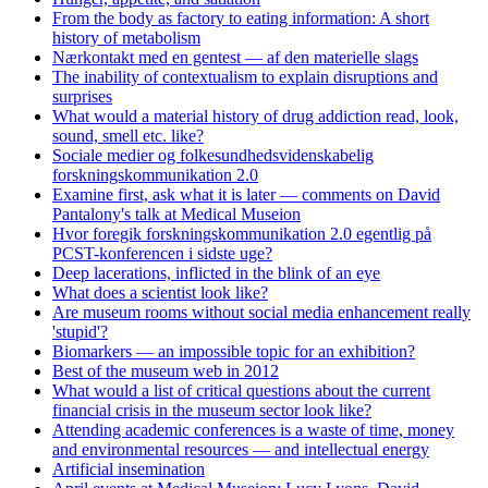
From the body as factory to eating information: A short
history of metabolism
Nærkontakt med en gentest — af den materielle slags
The inability of contextualism to explain disruptions and
surprises
What would a material history of drug addiction read, look,
sound, smell etc. like?
Sociale medier og folkesundhedsvidenskabelig
forskningskommunikation 2.0
Examine first, ask what it is later — comments on David
Pantalony's talk at Medical Museion
Hvor foregik forskningskommunikation 2.0 egentlig på
PCST-konferencen i sidste uge?
Deep lacerations, inflicted in the blink of an eye
What does a scientist look like?
Are museum rooms without social media enhancement really
'stupid'?
Biomarkers — an impossible topic for an exhibition?
Best of the museum web in 2012
What would a list of critical questions about the current
financial crisis in the museum sector look like?
Attending academic conferences is a waste of time, money
and environmental resources — and intellectual energy
Artificial insemination