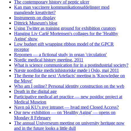
The contemporary history of peptic ulcer
Kan man vaccinere kommunikationsafdelinger mod
manglende kreativitet?
Instruments on display
Dittrick Museum's blog
Using Twitter as training ground for exhibition curators
Hanging Liv Carlé Mortensen's collages for the 'Healthy
Aging' show
Low budget gift wrapping ribbon model of the GPCR
receptor
Repomen — a fictional study in organ 'circulation'
Nordic medical history meeting, 2011
What is science communication for in a postindustrial society?
Næste nordiske medicinhistoriske møde i Oslo, maj 2011
The theme for the next 'Artefacts' meeting is 'Knowledge on
the Move'
Who am I online? Personal identity construction on the web
Death in the digital age
Participative medical art practice — new postdoc project at
Medical Museion
Navn på KU's nye intranet — hvad med Closed Access?
Our new exhibition — on 'Healthy Aging' — opens on
Monday 8 February
The annual Universeum meeting on university heritage now
and in the future looks a little dull