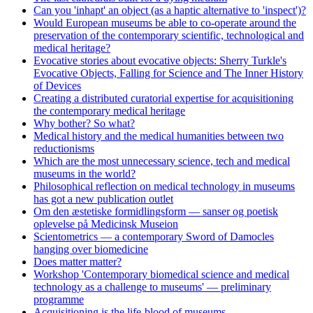
Can you 'inhapt' an object (as a haptic alternative to 'inspect')?
Would European museums be able to co-operate around the
preservation of the contemporary scientific, technological and
medical heritage?
Evocative stories about evocative objects: Sherry Turkle's
Evocative Objects, Falling for Science and The Inner History
of Devices
Creating a distributed curatorial expertise for acquisitioning
the contemporary medical heritage
Why bother? So what?
Medical history and the medical humanities between two
reductionisms
Which are the most unnecessary science, tech and medical
museums in the world?
Philosophical reflection on medical technology in museums
has got a new publication outlet
Om den æstetiske formidlingsform — sanser og poetisk
oplevelse på Medicinsk Museion
Scientometrics — a contemporary Sword of Damocles
hanging over biomedicine
Does matter matter?
Workshop 'Contemporary biomedical science and medical
technology as a challenge to museums' — preliminary
programme
Acquisitioning is the life-blood of museums