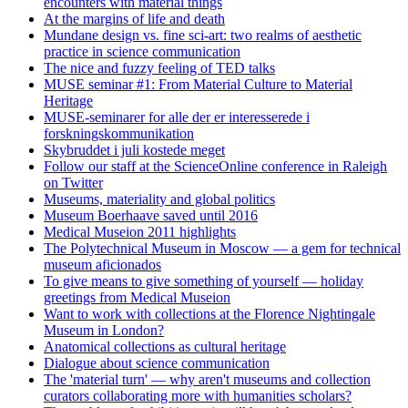
encounters with material things
At the margins of life and death
Mundane design vs. fine sci-art: two realms of aesthetic
practice in science communication
The nice and fuzzy feeling of TED talks
MUSE seminar #1: From Material Culture to Material
Heritage
MUSE-seminarer for alle der er interesserede i
forskningskommunikation
Skybruddet i juli kostede meget
Follow our staff at the ScienceOnline conference in Raleigh
on Twitter
Museums, materiality and global politics
Museum Boerhaave saved until 2016
Medical Museion 2011 highlights
The Polytechnical Museum in Moscow — a gem for technical
museum aficionados
To give means to give something of yourself — holiday
greetings from Medical Museion
Want to work with collections at the Florence Nightingale
Museum in London?
Anatomical collections as cultural heritage
Dialogue about science communication
The 'material turn' — why aren't museums and collection
curators collaborating more with humanities scholars?