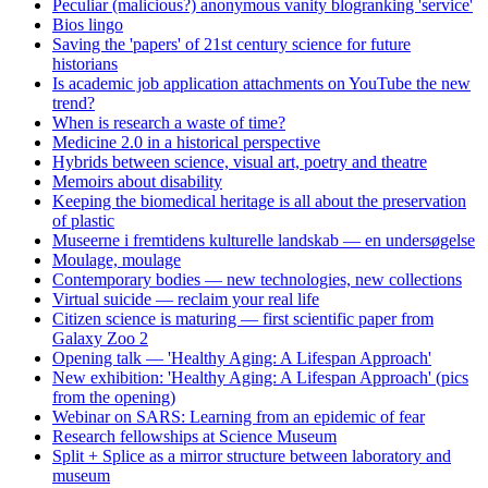
Peculiar (malicious?) anonymous vanity blogranking 'service'
Bios lingo
Saving the 'papers' of 21st century science for future
historians
Is academic job application attachments on YouTube the new
trend?
When is research a waste of time?
Medicine 2.0 in a historical perspective
Hybrids between science, visual art, poetry and theatre
Memoirs about disability
Keeping the biomedical heritage is all about the preservation
of plastic
Museerne i fremtidens kulturelle landskab — en undersøgelse
Moulage, moulage
Contemporary bodies — new technologies, new collections
Virtual suicide — reclaim your real life
Citizen science is maturing — first scientific paper from
Galaxy Zoo 2
Opening talk — 'Healthy Aging: A Lifespan Approach'
New exhibition: 'Healthy Aging: A Lifespan Approach' (pics
from the opening)
Webinar on SARS: Learning from an epidemic of fear
Research fellowships at Science Museum
Split + Splice as a mirror structure between laboratory and
museum