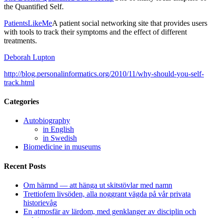
the Quantified Self.
PatientsLikeMe
A patient social networking site that provides users
with tools to track their symptoms and the effect of different
treatments.
Deborah Lupton
http://blog.personalinformatics.org/2010/11/why-should-you-self-
track.html
Categories
Autobiography
in English
in Swedish
Biomedicine in museums
Recent Posts
Om hämnd — att hänga ut skitstövlar med namn
Trettiofem livsöden, alla noggrant vägda på vår privata
historievåg
En atmosfär av lärdom, med genklanger av disciplin och