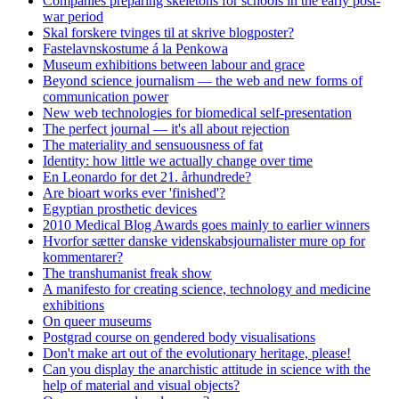
Companies preparing skeletons for schools in the early post-
war period
Skal forskere tvinges til at skrive blogposter?
Fastelavnskostume á la Penkowa
Museum exhibitions between labour and grace
Beyond science journalism — the web and new forms of
communication power
New web technologies for biomedical self-presentation
The perfect journal — it's all about rejection
The materiality and sensuousness of fat
Identity: how little we actually change over time
En Leonardo for det 21. århundrede?
Are bioart works ever 'finished'?
Egyptian prosthetic devices
2010 Medical Blog Awards goes mainly to earlier winners
Hvorfor sætter danske videnskabsjournalister mure op for
kommentarer?
The transhumanist freak show
A manifesto for creating science, technology and medicine
exhibitions
On queer museums
Postgrad course on gendered body visualisations
Don't make art out of the evolutionary heritage, please!
Can you display the anarchistic attitude in science with the
help of material and visual objects?