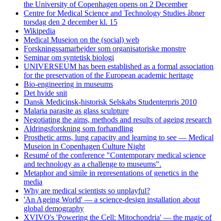
the University of Copenhagen opens on 2 December
Centre for Medical Science and Technology Studies åbner
torsdag den 2 december kl. 15
Wikipedia
Medical Museion on the (social) web
Forskningssamarbejder som organisatoriske monstre
Seminar om syntetisk biologi
UNIVERSEUM has been established as a formal association
for the preservation of the European academic heritage
Bio-engineering in museums
Det hvide snit
Dansk Medicinsk-historisk Selskabs Studenterpris 2010
Malaria parasite as glass sculpture
Negotiating the aims, methods and results of ageing research
Aldringsforskning som forhandling
Prosthetic arms, lung capacity and learning to see — Medical
Museion in Copenhagen Culture Night
Resumé of the conference "Contemporary medical science
and technology as a challenge to museums".
Metaphor and simile in representations of genetics in the
media
Why are medical scientists so unplayful?
'An Ageing World' — a science-design installation about
global demography
XVIVO's 'Powering the Cell: Mitochondria' — the magic of