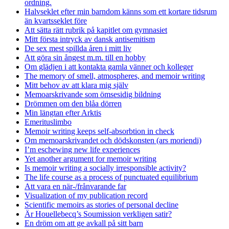
ordning.
Halvseklet efter min barndom känns som ett kortare tidsrum
än kvartsseklet före
Att sätta rätt rubrik på kapitlet om gymnasiet
Mitt första intryck av dansk antisemitism
De sex mest spillda åren i mitt liv
Att göra sin ångest m.m. till en hobby
Om glädjen i att kontakta gamla vänner och kolleger
The memory of smell, atmospheres, and memoir writing
Mitt behov av att klara mig själv
Memoarskrivande som ömsesidig bildning
Drömmen om den blåa dörren
Min längtan efter Arktis
Emerituslimbo
Memoir writing keeps self-absorbtion in check
Om memoarskrivandet och dödskonsten (ars moriendi)
I’m eschewing new life experiences
Yet another argument for memoir writing
Is memoir writing a socially irresponsible activity?
The life course as a process of punctuated equilibrium
Att vara en när-/frånvarande far
Visualization of my publication record
Scientific memoirs as stories of personal decline
Är Houellebecq’s Soumission verkligen satir?
En dröm om att ge avkall på sitt barn