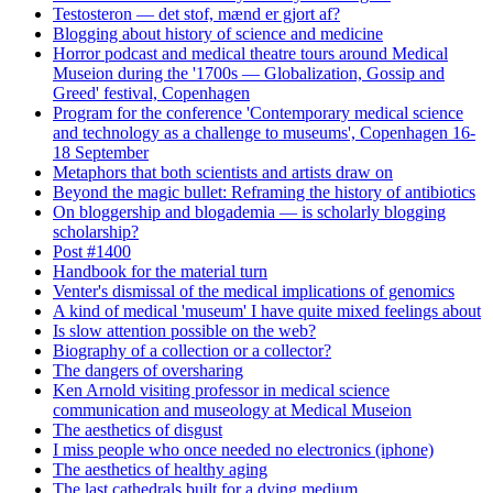
Testosteron — det stof, mænd er gjort af?
Blogging about history of science and medicine
Horror podcast and medical theatre tours around Medical
Museion during the '1700s — Globalization, Gossip and
Greed' festival, Copenhagen
Program for the conference 'Contemporary medical science
and technology as a challenge to museums', Copenhagen 16-
18 September
Metaphors that both scientists and artists draw on
Beyond the magic bullet: Reframing the history of antibiotics
On bloggership and blogademia — is scholarly blogging
scholarship?
Post #1400
Handbook for the material turn
Venter's dismissal of the medical implications of genomics
A kind of medical 'museum' I have quite mixed feelings about
Is slow attention possible on the web?
Biography of a collection or a collector?
The dangers of oversharing
Ken Arnold visiting professor in medical science
communication and museology at Medical Museion
The aesthetics of disgust
I miss people who once needed no electronics (iphone)
The aesthetics of healthy aging
The last cathedrals built for a dying medium