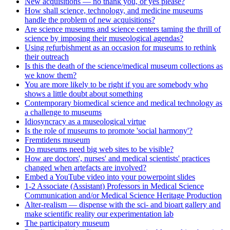
New acquisitions — no thank you, or yes please?
How shall science, technology, and medicine museums
handle the problem of new acquisitions?
Are science museums and science centers taming the thrill of
science by imposing their museological agendas?
Using refurbishment as an occasion for museums to rethink
their outreach
Is this the death of the science/medical museum collections as
we know them?
You are more likely to be right if you are somebody who
shows a little doubt about something
Contemporary biomedical science and medical technology as
a challenge to museums
Idiosyncracy as a museological virtue
Is the role of museums to promote 'social harmony'?
Fremtidens museum
Do museums need big web sites to be visible?
How are doctors', nurses' and medical scientists' practices
changed when artefacts are involved?
Embed a YouTube video into your powerpoint slides
1-2 Associate (Assistant) Professors in Medical Science
Communication and/or Medical Science Heritage Production
Alter-realism — dispense with the sci- and bioart gallery and
make scientific reality our experimentation lab
The participatory museum