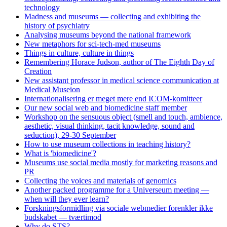
technology
Madness and museums — collecting and exhibiting the
history of psychiatry
Analysing museums beyond the national framework
New metaphors for sci-tech-med museums
Things in culture, culture in things
Remembering Horace Judson, author of The Eighth Day of
Creation
New assistant professor in medical science communication at
Medical Museion
Internationalisering er meget mere end ICOM-komitteer
Our new social web and biomedicine staff member
Workshop on the sensuous object (smell and touch, ambience,
aesthetic, visual thinking, tacit knowledge, sound and
seduction), 29-30 September
How to use museum collections in teaching history?
What is 'biomedicine'?
Museums use social media mostly for marketing reasons and
PR
Collecting the voices and materials of genomics
Another packed programme for a Universeum meeting —
when will they ever learn?
Forskningsformidling via sociale webmedier forenkler ikke
budskabet — tværtimod
Why do STS?