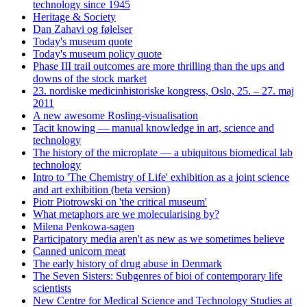
technology since 1945
Heritage & Society
Dan Zahavi og følelser
Today's museum quote
Today's museum policy quote
Phase III trail outcomes are more thrilling than the ups and
downs of the stock market
23. nordiske medicinhistoriske kongress, Oslo, 25. – 27. maj
2011
A new awesome Rosling-visualisation
Tacit knowing — manual knowledge in art, science and
technology
The history of the microplate — a ubiquitous biomedical lab
technology
Intro to 'The Chemistry of Life' exhibition as a joint science
and art exhibition (beta version)
Piotr Piotrowski on 'the critical museum'
What metaphors are we molecularising by?
Milena Penkowa-sagen
Participatory media aren't as new as we sometimes believe
Canned unicorn meat
The early history of drug abuse in Denmark
The Seven Sisters: Subgenres of bioi of contemporary life
scientists
New Centre for Medical Science and Technology Studies at