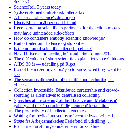
devices?
ScienceRoll 5 years today
Sydsvensk medicinhistorisk billedarkiv
A historian of science's dream job
Livets Museum åbner snart i Lund
Reconstructing scientific experiments for didactic purposes
may have unintended side-effects
How do containers embody scientific knowledge?
Radio-trailer om 'Balance og stofskifte'
Is the notion of scientific citizenship elitist?
Next Universeum meeting in Trondheim in June 2012
The difficult art of short scientific explanations in exhibitions
AIDS 30 år — udstilling på Riget
It's not the museum visitors' job to know what they want to
see
The sensuous dimension of scientific and technological
objects
Collection Impossible: Distributed curatorship and crowd-
sourcing as alternatives to centralised collecting
Speeches at the opening of the 'Balance and Metabolism'
gallery and the 'Genomic Enlightenment' installation
The productivity of intellectual enemies
Waiting for medical museums to become less apolitical
Støtte fra Arbejdsmarkedets Feriefond til udstilling …
PS — men udstillingsområderne er fortsat åbne