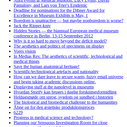
April events at Medical Museion: Lucy Lyons, David
Pantalony, and Lars von Trier's Epidemic
Deadline for nominations for the Dibner Award for
Excellence in Museum Exhibits is May, 1
Boredom is unattractive — but maybe nonboredom is worse?
Jack the Ripper-kniv
Hidden Stories — the biannual European medical museum
conference in Berlin, 13-15 September 2012
Why is it so hard to move beyond the deficit model?
The aesthetics and politics of specimens on display
Vores vision
In Medias Res: The aesthetics of scientific, technological and
medical things
Save the human anatomical heritage!
Scientific/technological artefacts and nationality
How can we dare leave to secure warm, fuzzy email universe
and begin taking academic discussions online.
Displaying stuff at the nanolevel in museums
Hvordan Storify kan bruges i daglig forskningsformidling
Heldagsmøde om sprog, sygdom og sundhed i historien
The biological and biomedical challenge to the humanities
Åbne op for den æstetiske produktionsproces
6229
Progress in medical science and technology?
Planning our Sensuous Investigation Room for close