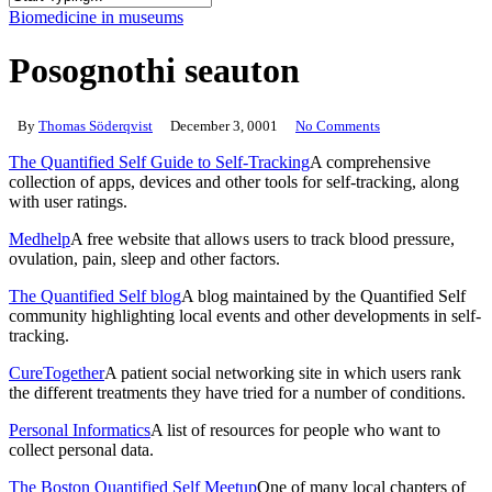
Close
Biomedicine in museums
Search
Posognothi seauton
By
Thomas Söderqvist
December 3, 0001
No Comments
The Quantified Self Guide to Self-Tracking
A comprehensive
collection of apps, devices and other tools for self-tracking, along
with user ratings.
Medhelp
A free website that allows users to track blood pressure,
ovulation, pain, sleep and other factors.
The Quantified Self blog
A blog maintained by the Quantified Self
community highlighting local events and other developments in self-
tracking.
CureTogether
A patient social networking site in which users rank
the different treatments they have tried for a number of conditions.
Personal Informatics
A list of resources for people who want to
collect personal data.
The Boston Quantified Self Meetup
One of many local chapters of