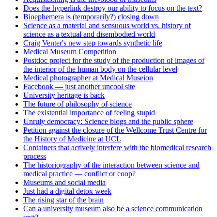
Does the hyperlink destroy our ability to focus on the text?
Bioephemera is (temporarily?) closing down
Science as a material and sensuous world vs. history of
science as a textual and disembodied world
Craig Venter's new step towards synthetic life
Medical Museum Competition
Postdoc project for the study of the production of images of
the interior of the human body on the cellular level
Medical photographer at Medical Museion
Facebook — just another uncool site
University heritage is back
The future of philosophy of science
The existential importance of feeling stupid
Unruly democracy: Science blogs and the public sphere
Petition against the closure of the Wellcome Trust Centre for
the History of Medicine at UCL
Containers that actively interfere with the biomedical research
process
The historiography of the interaction between science and
medical practice — conflict or coop?
Museums and social media
Just had a digital detox week
The rising star of the brain
Can a university museum also be a science communication