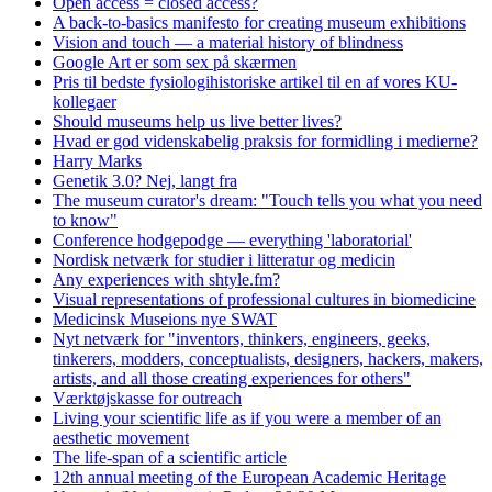
Open access = closed access?
A back-to-basics manifesto for creating museum exhibitions
Vision and touch — a material history of blindness
Google Art er som sex på skærmen
Pris til bedste fysiologihistoriske artikel til en af vores KU-
kollegaer
Should museums help us live better lives?
Hvad er god videnskabelig praksis for formidling i medierne?
Harry Marks
Genetik 3.0? Nej, langt fra
The museum curator's dream: "Touch tells you what you need
to know"
Conference hodgepodge — everything 'laboratorial'
Nordisk netværk for studier i litteratur og medicin
Any experiences with shtyle.fm?
Visual representations of professional cultures in biomedicine
Medicinsk Museions nye SWAT
Nyt netværk for "inventors, thinkers, engineers, geeks,
tinkerers, modders, conceptualists, designers, hackers, makers,
artists, and all those creating experiences for others"
Værktøjskasse for outreach
Living your scientific life as if you were a member of an
aesthetic movement
The life-span of a scientific article
12th annual meeting of the European Academic Heritage