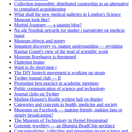
Collection impossible: distributed curatorship as an alternative
to centralised acquisitioning
What shall the new medical galleries in London's Science
Museum look like?
Morbid Anatomy — a satanist blog?
Nu går Nordisk netværk for studier i narrativitet og medicin
igang
Museum objects and poetry
Impatient discovery vs. mature understanding — revisiting
Ragnar Granit's view of the goal of scientific work
Museum Boerhaave is threatened
Fluttering brains
Want to do short-time (
The DIY biotech movement is working up steam
Twitter journal club — II
Promoting best practice in academic meetings
Public communication of science and technology
Journal clubs on Twitter
Malling-Hansen's Braille writing ball on display
Categories and concepts in health, medicine and society
Museums on Facebook — making friends, making fans or
simply broadcasting?
The Museum of Technology in Hemel Hempstead
Genomic jewellery — an Illumina BeadChip necklace
Conceptualizing, collecting and presenting recent science and