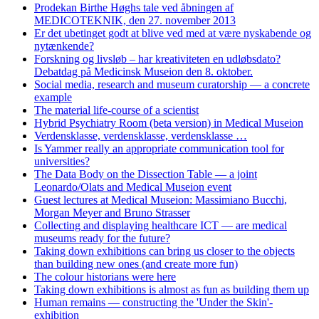
Prodekan Birthe Høghs tale ved åbningen af
MEDICOTEKNIK, den 27. november 2013
Er det ubetinget godt at blive ved med at være nyskabende og
nytænkende?
Forskning og livsløb – har kreativiteten en udløbsdato?
Debatdag på Medicinsk Museion den 8. oktober.
Social media, research and museum curatorship — a concrete
example
The material life-course of a scientist
Hybrid Psychiatry Room (beta version) in Medical Museion
Verdensklasse, verdensklasse, verdensklasse …
Is Yammer really an appropriate communication tool for
universities?
The Data Body on the Dissection Table — a joint
Leonardo/Olats and Medical Museion event
Guest lectures at Medical Museion: Massimiano Bucchi,
Morgan Meyer and Bruno Strasser
Collecting and displaying healthcare ICT — are medical
museums ready for the future?
Taking down exhibitions can bring us closer to the objects
than building new ones (and create more fun)
The colour historians were here
Taking down exhibitions is almost as fun as building them up
Human remains — constructing the 'Under the Skin'-
exhibition