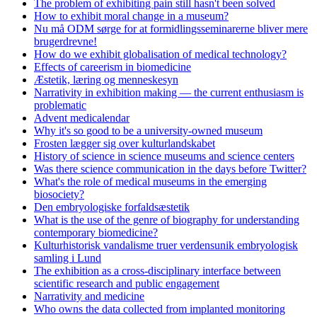
The problem of exhibiting pain still hasn't been solved
How to exhibit moral change in a museum?
Nu må ODM sørge for at formidlingsseminarerne bliver mere
brugerdrevne!
How do we exhibit globalisation of medical technology?
Effects of careerism in biomedicine
Æstetik, læring og menneskesyn
Narrativity in exhibition making — the current enthusiasm is
problematic
Advent medicalendar
Why it's so good to be a university-owned museum
Frosten lægger sig over kulturlandskabet
History of science in science museums and science centers
Was there science communication in the days before Twitter?
What's the role of medical museums in the emerging
biosociety?
Den embryologiske forfaldsæstetik
What is the use of the genre of biography for understanding
contemporary biomedicine?
Kulturhistorisk vandalisme truer verdensunik embryologisk
samling i Lund
The exhibition as a cross-disciplinary interface between
scientific research and public engagement
Narrativity and medicine
Who owns the data collected from implanted monitoring