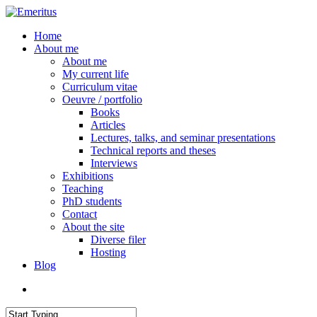
Skip
to
search
Menu
Home
main
About me
content
About me
My current life
Curriculum vitae
Oeuvre / portfolio
Books
Articles
Lectures, talks, and seminar presentations
Technical reports and theses
Interviews
Exhibitions
Teaching
PhD students
Contact
About the site
Diverse filer
Hosting
Blog
search