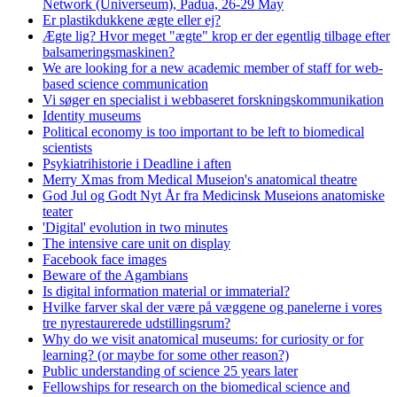
Network (Universeum), Padua, 26-29 May
Er plastikdukkene ægte eller ej?
Ægte lig? Hvor meget "ægte" krop er der egentlig tilbage efter
balsameringsmaskinen?
We are looking for a new academic member of staff for web-
based science communication
Vi søger en specialist i webbaseret forskningskommunikation
Identity museums
Political economy is too important to be left to biomedical
scientists
Psykiatrihistorie i Deadline i aften
Merry Xmas from Medical Museion's anatomical theatre
God Jul og Godt Nyt År fra Medicinsk Museions anatomiske
teater
'Digital' evolution in two minutes
The intensive care unit on display
Facebook face images
Beware of the Agambians
Is digital information material or immaterial?
Hvilke farver skal der være på væggene og panelerne i vores
tre nyrestaurerede udstillingsrum?
Why do we visit anatomical museums: for curiosity or for
learning? (or maybe for some other reason?)
Public understanding of science 25 years later
Fellowships for research on the biomedical science and