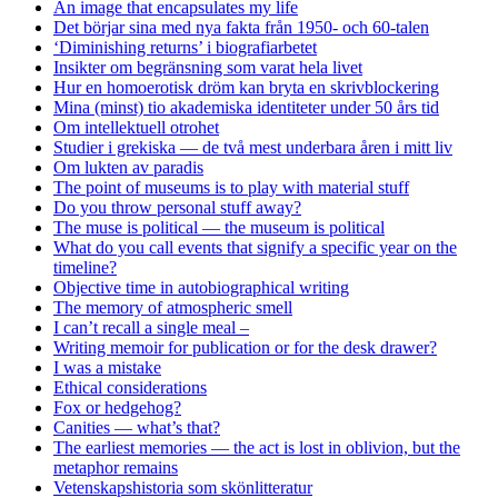
An image that encapsulates my life
Det börjar sina med nya fakta från 1950- och 60-talen
‘Diminishing returns’ i biografiarbetet
Insikter om begränsning som varat hela livet
Hur en homoerotisk dröm kan bryta en skrivblockering
Mina (minst) tio akademiska identiteter under 50 års tid
Om intellektuell otrohet
Studier i grekiska — de två mest underbara åren i mitt liv
Om lukten av paradis
The point of museums is to play with material stuff
Do you throw personal stuff away?
The muse is political — the museum is political
What do you call events that signify a specific year on the
timeline?
Objective time in autobiographical writing
The memory of atmospheric smell
I can’t recall a single meal –
Writing memoir for publication or for the desk drawer?
I was a mistake
Ethical considerations
Fox or hedgehog?
Canities — what’s that?
The earliest memories — the act is lost in oblivion, but the
metaphor remains
Vetenskapshistoria som skönlitteratur