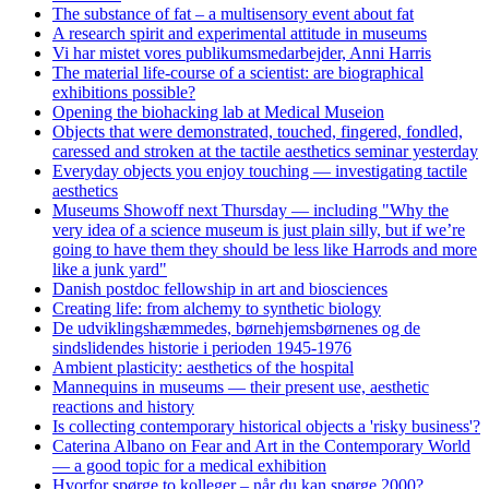
The substance of fat – a multisensory event about fat
A research spirit and experimental attitude in museums
Vi har mistet vores publikumsmedarbejder, Anni Harris
The material life-course of a scientist: are biographical
exhibitions possible?
Opening the biohacking lab at Medical Museion
Objects that were demonstrated, touched, fingered, fondled,
caressed and stroken at the tactile aesthetics seminar yesterday
Everyday objects you enjoy touching — investigating tactile
aesthetics
Museums Showoff next Thursday — including "Why the
very idea of a science museum is just plain silly, but if we’re
going to have them they should be less like Harrods and more
like a junk yard"
Danish postdoc fellowship in art and biosciences
Creating life: from alchemy to synthetic biology
De udviklingshæmmedes, børnehjemsbørnenes og de
sindslidendes historie i perioden 1945-1976
Ambient plasticity: aesthetics of the hospital
Mannequins in museums — their present use, aesthetic
reactions and history
Is collecting contemporary historical objects a 'risky business'?
Caterina Albano on Fear and Art in the Contemporary World
— a good topic for a medical exhibition
Hvorfor spørge to kolleger – når du kan spørge 2000?