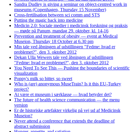
Sandra Dudley is giving a seminar on object-centred work in
museums (Copenhagen, Thursday 15 November)
Cross-fertilisation between sci comm and STS
Putting the magic back into medicine
Medicin 2.0: Sociale medier i medicinsk forskning og praksis
— møde på Panum, mandag 29. oktober, kl. 14-16
Prevention and treatment of obesity — event at Medical
Museion, Thursday 18 October at 6.30 pm
Min tale ved åbningen af udstillingen "Fedme: hvad er
problemet?", den 3. oktober 2012
Dekan Ulla Wewers tale ved åbningen af udstillingen
"Fedme: hvad er problemet?", den 3. oktober 2012
You Need To See This — Pushing the boundaries of scientific
visualization
Poppy's milk so bitter, so sweet
Who is (are) anonymous MuseTrain? Is it this EU-Turkey
project?
At være et museum i særklasse — hvad betyder det?
The future of health science communication — the menu
version
Er de historiske artefakter virkelig på vej ud af Medicinsk
Museion?
Never attend a conference that extends the deadline of
abstract submission
Hunger, appetite, and satiation