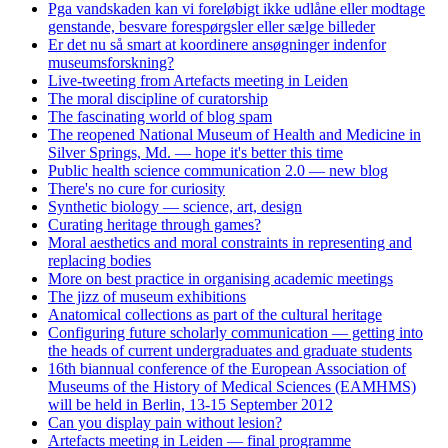
Pga vandskaden kan vi foreløbigt ikke udlåne eller modtage
genstande, besvare forespørgsler eller sælge billeder
Er det nu så smart at koordinere ansøgninger indenfor
museumsforskning?
Live-tweeting from Artefacts meeting in Leiden
The moral discipline of curatorship
The fascinating world of blog spam
The reopened National Museum of Health and Medicine in
Silver Springs, Md. — hope it's better this time
Public health science communication 2.0 — new blog
There's no cure for curiosity
Synthetic biology — science, art, design
Curating heritage through games?
Moral aesthetics and moral constraints in representing and
replacing bodies
More on best practice in organising academic meetings
The jizz of museum exhibitions
Anatomical collections as part of the cultural heritage
Configuring future scholarly communication — getting into
the heads of current undergraduates and graduate students
16th biannual conference of the European Association of
Museums of the History of Medical Sciences (EAMHMS)
will be held in Berlin, 13-15 September 2012
Can you display pain without lesion?
Artefacts meeting in Leiden — final programme