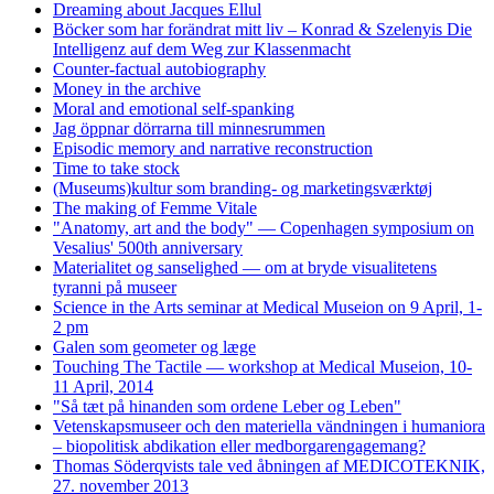
Dreaming about Jacques Ellul
Böcker som har forändrat mitt liv – Konrad & Szelenyis Die
Intelligenz auf dem Weg zur Klassenmacht
Counter-factual autobiography
Money in the archive
Moral and emotional self-spanking
Jag öppnar dörrarna till minnesrummen
Episodic memory and narrative reconstruction
Time to take stock
(Museums)kultur som branding- og marketingsværktøj
The making of Femme Vitale
"Anatomy, art and the body" — Copenhagen symposium on
Vesalius' 500th anniversary
Materialitet og sanselighed — om at bryde visualitetens
tyranni på museer
Science in the Arts seminar at Medical Museion on 9 April, 1-
2 pm
Galen som geometer og læge
Touching The Tactile — workshop at Medical Museion, 10-
11 April, 2014
"Så tæt på hinanden som ordene Leber og Leben"
Vetenskapsmuseer och den materiella vändningen i humaniora
– biopolitisk abdikation eller medborgarengagemang?
Thomas Söderqvists tale ved åbningen af MEDICOTEKNIK,
27. november 2013