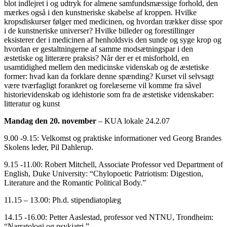
blot indlejret i og udtryk for almene samfundsmæssige forhold, den
mærkes også i den kunstneriske skabelse af kroppen. Hvilke
kropsdiskurser følger med medicinen, og hvordan trækker disse spor
i de kunstneriske universer? Hvilke billeder og forestillinger
eksisterer der i medicinen af henholdsvis den sunde og syge krop og
hvordan er gestaltningerne af samme modsætningspar i den
æstetiske og litterære praksis? Når der er et misforhold, en
usamtidighed mellem den medicinske videnskab og de æstetiske
former: hvad kan da forklare denne spænding? Kurset vil selvsagt
være tværfagligt forankret og forelæserne vil komme fra såvel
historievidenskab og idehistorie som fra de æstetiske videnskaber:
litteratur og kunst
Mandag den 20. november
– KUA lokale 24.2.07
9.00 -9.15: Velkomst og praktiske informationer ved Georg Brandes
Skolens leder, Pil Dahlerup.
9.15 -11.00: Robert Mitchell, Associate Professor ved Department of
English, Duke University: “Chylopoetic Patriotism: Digestion,
Literature and the Romantic Political Body.”
11.15 – 13.00: Ph.d. stipendiatoplæg
14.15 -16.00: Petter Aaslestad, professor ved NTNU, Trondheim:
“Narratologi og psykiatri.”