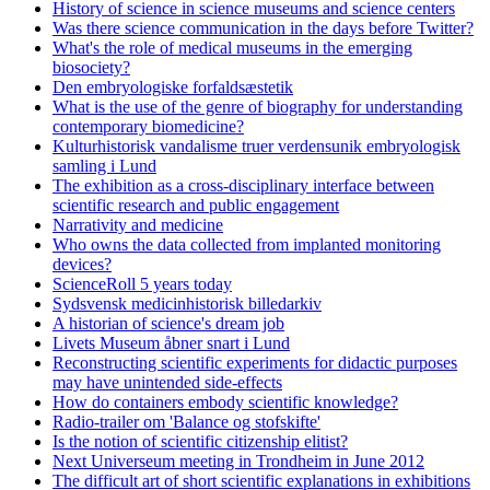
History of science in science museums and science centers
Was there science communication in the days before Twitter?
What's the role of medical museums in the emerging
biosociety?
Den embryologiske forfaldsæstetik
What is the use of the genre of biography for understanding
contemporary biomedicine?
Kulturhistorisk vandalisme truer verdensunik embryologisk
samling i Lund
The exhibition as a cross-disciplinary interface between
scientific research and public engagement
Narrativity and medicine
Who owns the data collected from implanted monitoring
devices?
ScienceRoll 5 years today
Sydsvensk medicinhistorisk billedarkiv
A historian of science's dream job
Livets Museum åbner snart i Lund
Reconstructing scientific experiments for didactic purposes
may have unintended side-effects
How do containers embody scientific knowledge?
Radio-trailer om 'Balance og stofskifte'
Is the notion of scientific citizenship elitist?
Next Universeum meeting in Trondheim in June 2012
The difficult art of short scientific explanations in exhibitions