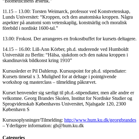
“Biomedicinens æstetik.”
11.15 – 13.00: Torsten Weimarck, professor ved Konstvetenskap,
Lunds Universitet: “Kroppen, och den anatomiska kroppen. Några
aspekter på anatomi som vetenskaplig, konstnärlig och moralisk
förebild i nordiskt 1600-tal.”
13.00: Frokost. Der arrangeres en frokostbuffet for kursets deltagere.
14.15 – 16.00: Lill-Ann Körber, ph.d. studerende ved Humboldt
Universität zu Berlin: “Hälsa, sjukdom och den nakna kroppen i
skandinavisk bildkonst kring 1910”
Kursusleder er Pil Dahlerup. Kursuspoint for ph.d. stipendiater:
Kursets timetal x 3. Mulighed for at deltage i pointgivende
workshop og masterclass – tilmelding påkrævet.
Kurset henvender sig særligt til ph.d.-stipendiater, men alle andre er
velkomne. Georg Brandes Skolen, Institut for Nordiske Studier og
Sprogvidenskab Københavns Universitet, Njalsgade 120, 2300
København S
Kursusoplysninger/Tilmelding:
http://www.hum.ku.dk/georgbrandes
– Yderligere information: gb@hum.ku.dk
Categories