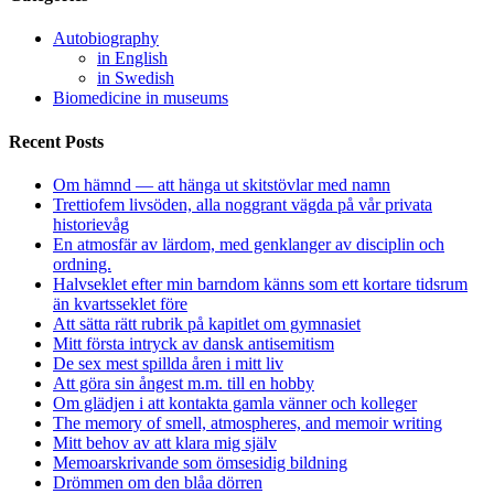
Autobiography
in English
in Swedish
Biomedicine in museums
Recent Posts
Om hämnd — att hänga ut skitstövlar med namn
Trettiofem livsöden, alla noggrant vägda på vår privata
historievåg
En atmosfär av lärdom, med genklanger av disciplin och
ordning.
Halvseklet efter min barndom känns som ett kortare tidsrum
än kvartsseklet före
Att sätta rätt rubrik på kapitlet om gymnasiet
Mitt första intryck av dansk antisemitism
De sex mest spillda åren i mitt liv
Att göra sin ångest m.m. till en hobby
Om glädjen i att kontakta gamla vänner och kolleger
The memory of smell, atmospheres, and memoir writing
Mitt behov av att klara mig själv
Memoarskrivande som ömsesidig bildning
Drömmen om den blåa dörren