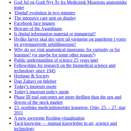
God Jul og Godt Nyt År fra Medicinsk Museions anatomiske
teater
'Digital' evolution in two minutes
The intensive care unit on display
Facebook face images
Beware of the Agambians
Is digital information material or immaterial?
Hvilke farver skal der være på væggene og panelerne i vores
tre nyrestaurerede udstillingsrum?
Why do we visit anatomical museums: for curiosity or for
learning? (or maybe for some other reason?)
Public understanding of science 25 years later
Fellowships for research on the biomedical science and
technology since 1945
Heritage & Society
Dan Zahavi og følelser
Today's museum quote
Today's museum policy quote
Phase III trail outcomes are more thrilling than the ups and
downs of the stock market
23. nordiske medicinhistoriske kongress, Oslo, 25. – 27. maj
2011
A new awesome Rosling-visualisation
Tacit knowing — manual knowledge in art, science and
technology