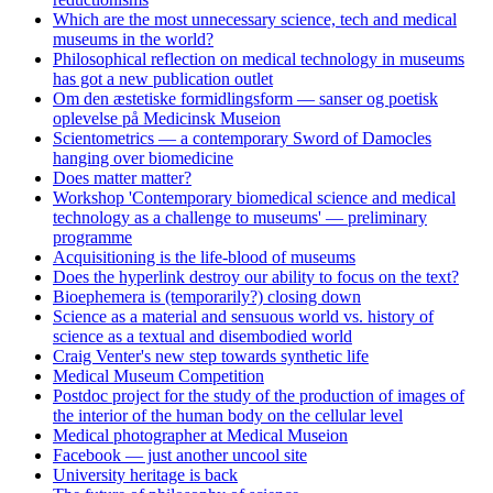
Which are the most unnecessary science, tech and medical
museums in the world?
Philosophical reflection on medical technology in museums
has got a new publication outlet
Om den æstetiske formidlingsform — sanser og poetisk
oplevelse på Medicinsk Museion
Scientometrics — a contemporary Sword of Damocles
hanging over biomedicine
Does matter matter?
Workshop 'Contemporary biomedical science and medical
technology as a challenge to museums' — preliminary
programme
Acquisitioning is the life-blood of museums
Does the hyperlink destroy our ability to focus on the text?
Bioephemera is (temporarily?) closing down
Science as a material and sensuous world vs. history of
science as a textual and disembodied world
Craig Venter's new step towards synthetic life
Medical Museum Competition
Postdoc project for the study of the production of images of
the interior of the human body on the cellular level
Medical photographer at Medical Museion
Facebook — just another uncool site
University heritage is back