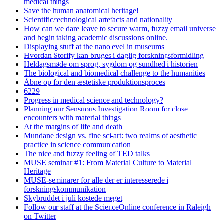
medical things
Save the human anatomical heritage!
Scientific/technological artefacts and nationality
How can we dare leave to secure warm, fuzzy email universe
and begin taking academic discussions online.
Displaying stuff at the nanolevel in museums
Hvordan Storify kan bruges i daglig forskningsformidling
Heldagsmøde om sprog, sygdom og sundhed i historien
The biological and biomedical challenge to the humanities
Åbne op for den æstetiske produktionsproces
6229
Progress in medical science and technology?
Planning our Sensuous Investigation Room for close
encounters with material things
At the margins of life and death
Mundane design vs. fine sci-art: two realms of aesthetic
practice in science communication
The nice and fuzzy feeling of TED talks
MUSE seminar #1: From Material Culture to Material
Heritage
MUSE-seminarer for alle der er interesserede i
forskningskommunikation
Skybruddet i juli kostede meget
Follow our staff at the ScienceOnline conference in Raleigh
on Twitter