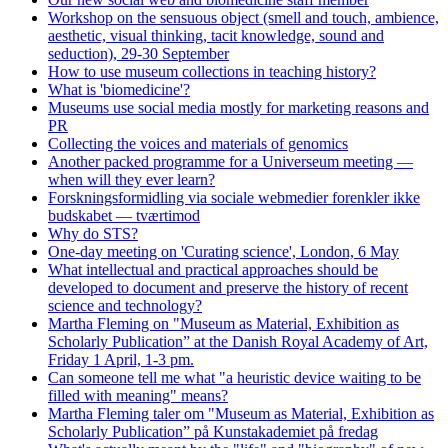
Workshop on the sensuous object (smell and touch, ambience,
aesthetic, visual thinking, tacit knowledge, sound and
seduction), 29-30 September
How to use museum collections in teaching history?
What is 'biomedicine'?
Museums use social media mostly for marketing reasons and
PR
Collecting the voices and materials of genomics
Another packed programme for a Universeum meeting —
when will they ever learn?
Forskningsformidling via sociale webmedier forenkler ikke
budskabet — tværtimod
Why do STS?
One-day meeting on 'Curating science', London, 6 May
What intellectual and practical approaches should be
developed to document and preserve the history of recent
science and technology?
Martha Fleming on "Museum as Material, Exhibition as
Scholarly Publication” at the Danish Royal Academy of Art,
Friday 1 April, 1-3 pm.
Can someone tell me what "a heuristic device waiting to be
filled with meaning" means?
Martha Fleming taler om "Museum as Material, Exhibition as
Scholarly Publication” på Kunstakademiet på fredag