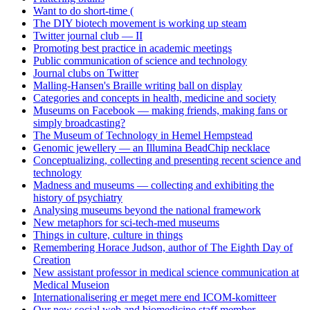
Want to do short-time (
The DIY biotech movement is working up steam
Twitter journal club — II
Promoting best practice in academic meetings
Public communication of science and technology
Journal clubs on Twitter
Malling-Hansen's Braille writing ball on display
Categories and concepts in health, medicine and society
Museums on Facebook — making friends, making fans or
simply broadcasting?
The Museum of Technology in Hemel Hempstead
Genomic jewellery — an Illumina BeadChip necklace
Conceptualizing, collecting and presenting recent science and
technology
Madness and museums — collecting and exhibiting the
history of psychiatry
Analysing museums beyond the national framework
New metaphors for sci-tech-med museums
Things in culture, culture in things
Remembering Horace Judson, author of The Eighth Day of
Creation
New assistant professor in medical science communication at
Medical Museion
Internationalisering er meget mere end ICOM-komitteer
Our new social web and biomedicine staff member