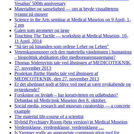
Vesalius' 500th anniversary
Materialitet og sanselighed — om at bryde visualitetens
tyranni på museer
Science in the Arts seminar at Medical Museion on 9 April, 1-
2 pm
Galen som geometer og læge
Touching The Tactile — workshop at Medical Museion, 10-
11 April, 2014
"Så tæt på hinanden som ordene Leber og Leben"
Vetenskapsmuseer och den materiella vändningen i humaniora
– biopolitisk abdikation eller medborgarengagemang?
Thomas Söderqvists tale ved åbningen af MEDICOTEKNIK,
27. november 2013
Prodekan Birthe Høghs tale ved åbningen af
MEDICOTEKNIK, den 27. november 2013
Er det ubetinget godt at blive ved med at være nyskabende og
nytænkende?
Forskning og livsløb – har kreativiteten en udløbsdato?
Debatdag på Medicinsk Museion den 8. oktober.
Social media, research and museum curatorship — a concrete
example
The material life-course of a scientist
Hybrid Psychiatry Room (beta version) in Medical Museion
Verdensklasse, verdensklasse, verdensklasse …
Is Yammer really an appropriate communication tool for