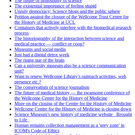
The future of philosophy of science
The existential importance of feeling stupid
Unruly democracy: Science blogs and the public sphere
Petition against the closure of the Wellcome Trust Centre for
the History of Medicine at UCL
Containers that actively interfere with the biomedical research
process
The historiography of the interaction between science and
medical practice — conflict or coop?
Museums and social media
Just had a digital detox week
The rising star of the brain
Can a university museum also be a science communication
unit?
Want to renew Wellcome Library's outreach activities, web
presence etc.?
The conservatism of science journalism
The future of medical history — the swansong conference of
the Wellcome Centre for the History of Medicine
More on the closing of the Centre for the History of Medicine
Wellcome Centre for the History of Medicine is closing down
Science Museum’s new history of medicine website _Brought
to Life_
Human remains collection management as a 'grey zone' in
ICOM's Code of Ethics