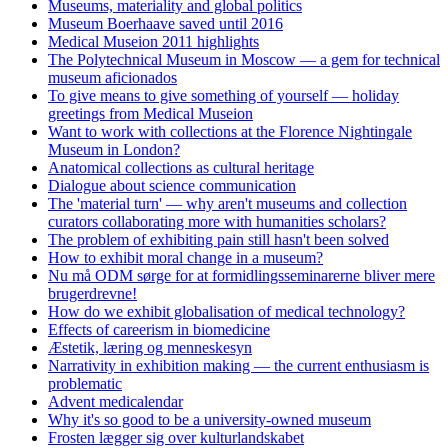
Museums, materiality and global politics
Museum Boerhaave saved until 2016
Medical Museion 2011 highlights
The Polytechnical Museum in Moscow — a gem for technical
museum aficionados
To give means to give something of yourself — holiday
greetings from Medical Museion
Want to work with collections at the Florence Nightingale
Museum in London?
Anatomical collections as cultural heritage
Dialogue about science communication
The 'material turn' — why aren't museums and collection
curators collaborating more with humanities scholars?
The problem of exhibiting pain still hasn't been solved
How to exhibit moral change in a museum?
Nu må ODM sørge for at formidlingsseminarerne bliver mere
brugerdrevne!
How do we exhibit globalisation of medical technology?
Effects of careerism in biomedicine
Æstetik, læring og menneskesyn
Narrativity in exhibition making — the current enthusiasm is
problematic
Advent medicalendar
Why it's so good to be a university-owned museum
Frosten lægger sig over kulturlandskabet