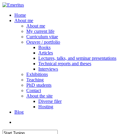
Skip
to
search
Menu
Home
main
About me
content
About me
My current life
Curriculum vitae
Oeuvre / portfolio
Books
Articles
Lectures, talks, and seminar presentations
Technical reports and theses
Interviews
Exhibitions
Teaching
PhD students
Contact
About the site
Diverse filer
Hosting
Blog
search