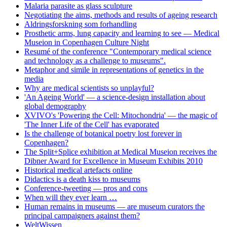
Malaria parasite as glass sculpture
Negotiating the aims, methods and results of ageing research
Aldringsforskning som forhandling
Prosthetic arms, lung capacity and learning to see — Medical
Museion in Copenhagen Culture Night
Resumé of the conference "Contemporary medical science
and technology as a challenge to museums".
Metaphor and simile in representations of genetics in the
media
Why are medical scientists so unplayful?
'An Ageing World' — a science-design installation about
global demography
XVIVO's 'Powering the Cell: Mitochondria' — the magic of
'The Inner Life of the Cell' has evaporated
Is the challenge of botanical poetry lost forever in
Copenhagen?
The Split+Splice exhibition at Medical Museion receives the
Dibner Award for Excellence in Museum Exhibits 2010
Historical medical artefacts online
Didactics is a death kiss to museums
Conference-tweeting — pros and cons
When will they ever learn …
Human remains in museums — are museum curators the
principal campaigners against them?
WeltWissen