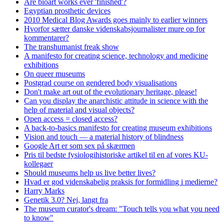
Are bioart works ever 'finished'?
Egyptian prosthetic devices
2010 Medical Blog Awards goes mainly to earlier winners
Hvorfor sætter danske videnskabsjournalister mure op for
kommentarer?
The transhumanist freak show
A manifesto for creating science, technology and medicine
exhibitions
On queer museums
Postgrad course on gendered body visualisations
Don't make art out of the evolutionary heritage, please!
Can you display the anarchistic attitude in science with the
help of material and visual objects?
Open access = closed access?
A back-to-basics manifesto for creating museum exhibitions
Vision and touch — a material history of blindness
Google Art er som sex på skærmen
Pris til bedste fysiologihistoriske artikel til en af vores KU-
kollegaer
Should museums help us live better lives?
Hvad er god videnskabelig praksis for formidling i medierne?
Harry Marks
Genetik 3.0? Nej, langt fra
The museum curator's dream: "Touch tells you what you need
to know"