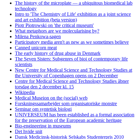
The history of the microplate — a ubiquitous biomedical lab
technology
Intro to 'The Chemistry of Life' exhibition as a joint science
and art exhibition (beta version)
Piotr Piotrowski on 'the critical museum'
What metaphors are we molecularising by?
Milena Penkowa-sagen
Participatory media aren't as new as we sometimes believe
Canned unicorn meat
The early history of drug abuse in Denmark
The Seven Sisters: Subgenres of bioi of contemporary life
scientists
New Centre for Medical Science and Technology Studies at
the University of Copenhagen opens on 2 December
Centre for Medical Science and Technology Studies åbner
torsdag den 2 december kl. 15
Wikipedia
Medical Museion on the (social) web
Forskningssamarbejder som organisatoriske monstre
Seminar om syntetisk biologi
UNIVERSEUM has been established as a formal association
for the preservation of the European academic heritage
Bio-engineering in museums
Det hvide snit
Dansk Medicinsk-historisk Selskabs Studenterpris 2010