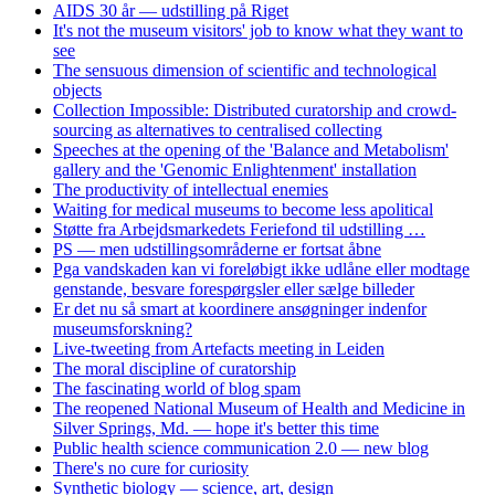
AIDS 30 år — udstilling på Riget
It's not the museum visitors' job to know what they want to
see
The sensuous dimension of scientific and technological
objects
Collection Impossible: Distributed curatorship and crowd-
sourcing as alternatives to centralised collecting
Speeches at the opening of the 'Balance and Metabolism'
gallery and the 'Genomic Enlightenment' installation
The productivity of intellectual enemies
Waiting for medical museums to become less apolitical
Støtte fra Arbejdsmarkedets Feriefond til udstilling …
PS — men udstillingsområderne er fortsat åbne
Pga vandskaden kan vi foreløbigt ikke udlåne eller modtage
genstande, besvare forespørgsler eller sælge billeder
Er det nu så smart at koordinere ansøgninger indenfor
museumsforskning?
Live-tweeting from Artefacts meeting in Leiden
The moral discipline of curatorship
The fascinating world of blog spam
The reopened National Museum of Health and Medicine in
Silver Springs, Md. — hope it's better this time
Public health science communication 2.0 — new blog
There's no cure for curiosity
Synthetic biology — science, art, design