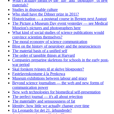
What's actually meant by the "life" and "biography" of new
materials?
Studies in disposable culture
Who shall have the Dibner prize in 2011?
Historicisation — a postgrad course in Bergen next August
The Picture a Museum Day event yesterday — see Medical
Museion's pictures and photographers here
What kind of social studies of science publications would
convince scientists themselves?
The moral economy of science communication
Blog on the history of neurology and the neurosciences
The material basis of a unified self
The order of tangible things at Harvard
Companies preparing skeletons for schools in the early post-
war period
Skal forskere tvinges til at skrive blogposter?
Fastelavnskostume á la Penkowa
Museum exhibitions between labour and grace
Beyond science journalism — the web and new forms of
communication power
New web technologies for biomedical self-presentation
The perfect journal — it's all about rejection
The materiality and sensuousness of fat
Identity: how little we actually change over time
En Leonardo for det 21. århundrede?