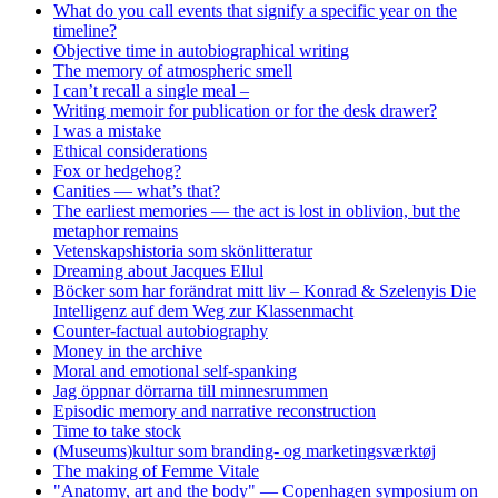
What do you call events that signify a specific year on the
timeline?
Objective time in autobiographical writing
The memory of atmospheric smell
I can’t recall a single meal –
Writing memoir for publication or for the desk drawer?
I was a mistake
Ethical considerations
Fox or hedgehog?
Canities — what’s that?
The earliest memories — the act is lost in oblivion, but the
metaphor remains
Vetenskapshistoria som skönlitteratur
Dreaming about Jacques Ellul
Böcker som har forändrat mitt liv – Konrad & Szelenyis Die
Intelligenz auf dem Weg zur Klassenmacht
Counter-factual autobiography
Money in the archive
Moral and emotional self-spanking
Jag öppnar dörrarna till minnesrummen
Episodic memory and narrative reconstruction
Time to take stock
(Museums)kultur som branding- og marketingsværktøj
The making of Femme Vitale
"Anatomy, art and the body" — Copenhagen symposium on