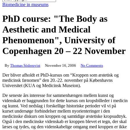
Close
Biomedicine in museums
Search
PhD course: "The Body as
Aesthetic and Medical
Phenomenon", University of
Copenhagen 20 – 22 November
By
Thomas Söderqvist
November 16, 2006
No Comments
Der bliver afholdt et PhD-kursus om “Kroppen som æstetisk og
medicinsk fænomen” den 20.-22. november på Københavns
Universitet (KUA og Medicinsk Museion).
De seneste års interesse for sammenhængen mellem kunst og
videnskab er baggrunden for dette kursus om kropsbilleder i medicin
og kunst. Ved nedslag i forskellige historiske perioder vil vi på
kurset undersøge forbindelser mellem nyorienteringer i den
medicinske diskurs om kroppen og samtidige æstetiske kropsudtryk.
Også i den medicinske videnskab er kroppen blevet et tegn, der skal
læses og tydes, og den videnskabelige omgang med kroppen er ikke