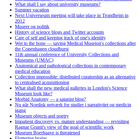
What shall I say about university museums?
Summer vacation
Next Universeum meeting will take place in Trondheim in
2012
Museer og politik
History of science blogs and Twitter accounts
Care of self and keeping track of one's identity
Wet to the bone — saving Medical Museion's collections after
the Copenhagen cloudburst
11th annual conference of University Collections and
Museums (UMAC)
Anatomical and pathological collections in contemporary
medical education
Collection impossible: distributed curatorship as an alternative
to centralised acquisitioning
What shall the new medical galleries in London's Science
Museum look like?
Morbid Anatomy — a satanist blog?
Nu går Nordisk netværk for studier i narrativitet og medicin
igang
Museum objects and poetry
Impatient discovery vs. mature understanding — revisiting
Ragnar Granit's view of the goal of scientific work
Museum Boerhaave is threatened
Fluttering brains