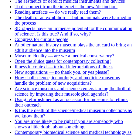
The aesthetics of derelict medical instruments and devices
To disconnect from the internet is the new 'distinction'
Reading artefacts — do we really read them?
The death of an exhibition — but no animals were harmed in
the process
3D objects have 'an immense potential for the communication
of science'. Is this true? And if so, why?
Congress for curious people
Another natural history museum plays the art card to bring an
adult audience into the museum
Museum identity — are we a medical conservatory?
Open the sluice gates for contemporary collecting!
Illness in context — textual interpretations of illness
New acquisitions — no thank you, or yes please?
How shall science, technology, and medicine museums
handle the problem of new acquisitions?
Are science museums and science centers taming the thrill of
science by imposing their museological agendas?
Using refurbishment as an occasion for museums to rethink
their outreach
Is this the death of the science/medical museum collections as
we know them?
You are more likely to be right if you are somebody who
shows a little doubt about something
Contemporary biomedical science and medical technology as