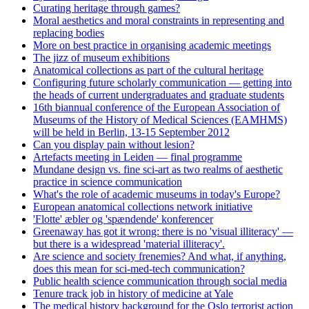
Curating heritage through games?
Moral aesthetics and moral constraints in representing and
replacing bodies
More on best practice in organising academic meetings
The jizz of museum exhibitions
Anatomical collections as part of the cultural heritage
Configuring future scholarly communication — getting into
the heads of current undergraduates and graduate students
16th biannual conference of the European Association of
Museums of the History of Medical Sciences (EAMHMS)
will be held in Berlin, 13-15 September 2012
Can you display pain without lesion?
Artefacts meeting in Leiden — final programme
Mundane design vs. fine sci-art as two realms of aesthetic
practice in science communication
What's the role of academic museums in today's Europe?
European anatomical collections network initiative
'Flotte' æbler og 'spændende' konferencer
Greenaway has got it wrong: there is no 'visual illiteracy' —
but there is a widespread 'material illiteracy'.
Are science and society frenemies? And what, if anything,
does this mean for sci-med-tech communication?
Public health science communication through social media
Tenure track job in history of medicine at Yale
The medical history background for the Oslo terrorist action