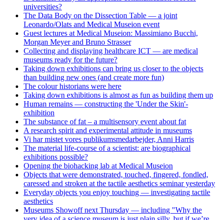
universities?
The Data Body on the Dissection Table — a joint
Leonardo/Olats and Medical Museion event
Guest lectures at Medical Museion: Massimiano Bucchi,
Morgan Meyer and Bruno Strasser
Collecting and displaying healthcare ICT — are medical
museums ready for the future?
Taking down exhibitions can bring us closer to the objects
than building new ones (and create more fun)
The colour historians were here
Taking down exhibitions is almost as fun as building them up
Human remains — constructing the 'Under the Skin'-
exhibition
The substance of fat – a multisensory event about fat
A research spirit and experimental attitude in museums
Vi har mistet vores publikumsmedarbejder, Anni Harris
The material life-course of a scientist: are biographical
exhibitions possible?
Opening the biohacking lab at Medical Museion
Objects that were demonstrated, touched, fingered, fondled,
caressed and stroken at the tactile aesthetics seminar yesterday
Everyday objects you enjoy touching — investigating tactile
aesthetics
Museums Showoff next Thursday — including "Why the
very idea of a science museum is just plain silly, but if we’re