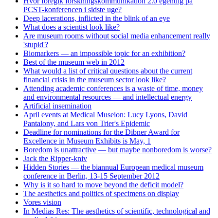
Hvor foregik forskningskommunikation 2.0 egentlig på
PCST-konferencen i sidste uge?
Deep lacerations, inflicted in the blink of an eye
What does a scientist look like?
Are museum rooms without social media enhancement really
'stupid'?
Biomarkers — an impossible topic for an exhibition?
Best of the museum web in 2012
What would a list of critical questions about the current
financial crisis in the museum sector look like?
Attending academic conferences is a waste of time, money
and environmental resources — and intellectual energy
Artificial insemination
April events at Medical Museion: Lucy Lyons, David
Pantalony, and Lars von Trier's Epidemic
Deadline for nominations for the Dibner Award for
Excellence in Museum Exhibits is May, 1
Boredom is unattractive — but maybe nonboredom is worse?
Jack the Ripper-kniv
Hidden Stories — the biannual European medical museum
conference in Berlin, 13-15 September 2012
Why is it so hard to move beyond the deficit model?
The aesthetics and politics of specimens on display
Vores vision
In Medias Res: The aesthetics of scientific, technological and