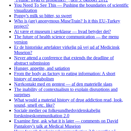
You Need To See This — Pushing the boundaries of scientific
visualization
Poppy's milk so bitter, so sweet
Who is (are) anonymous MuseTrain? Is it this EU-Turkey
project?
At være et museum i særklasse — hvad betyder det?
The future of health science communication — the menu
version
Er de historiske artefakter virkelig på vej ud af Medicinsk
Museion?
Never attend a conference that extends the deadline of
abstract submission
Hunger, appetite, and satiation
From the body as factory to eating information: A short
history of metabolism
Nærkontakt med en gentest — af den materielle slags
The inability of contextualism to explain disruptions and
surprises
What would a material history of drug addiction read, look,
sound, smell etc. like?
Sociale medier og folkesundhedsvidenskabelig
forskningskommunikation 2.0
Examine first, ask what it is later — comments on David
Pantalony's talk at Medical Museion