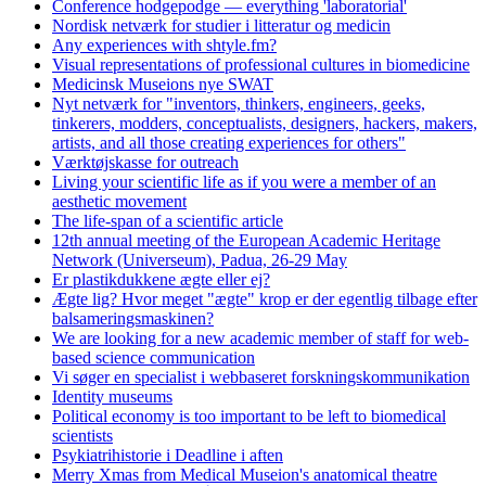
Conference hodgepodge — everything 'laboratorial'
Nordisk netværk for studier i litteratur og medicin
Any experiences with shtyle.fm?
Visual representations of professional cultures in biomedicine
Medicinsk Museions nye SWAT
Nyt netværk for "inventors, thinkers, engineers, geeks,
tinkerers, modders, conceptualists, designers, hackers, makers,
artists, and all those creating experiences for others"
Værktøjskasse for outreach
Living your scientific life as if you were a member of an
aesthetic movement
The life-span of a scientific article
12th annual meeting of the European Academic Heritage
Network (Universeum), Padua, 26-29 May
Er plastikdukkene ægte eller ej?
Ægte lig? Hvor meget "ægte" krop er der egentlig tilbage efter
balsameringsmaskinen?
We are looking for a new academic member of staff for web-
based science communication
Vi søger en specialist i webbaseret forskningskommunikation
Identity museums
Political economy is too important to be left to biomedical
scientists
Psykiatrihistorie i Deadline i aften
Merry Xmas from Medical Museion's anatomical theatre