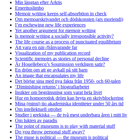
Min längtan efter Arktis
Emerituslimbo
Memoir writing keeps self-absorbtion in check
Om memoarskrivandet och dödskonsten (ars moriendi)
I’m eschewing new life experiences
Yet another argument for memoir writing
Is memoir writing a socially irresponsible activity?
The life course as a process of punctuated equilibrium
Att vara en när-/frånvarande far
Visualization of my publication record
Scientific memoirs as stories of personal decline
Är Houellebecq’s Soumission verkligen satir?
En dröm om att ge avkall på sitt barn
An image that encapsulates my life
Det börjar sina med nya fakta från 1950- och 60-talen
‘Diminishing returns’ i biografiarbetet
Insikter om begränsning som varat hela livet
Hur en homoerotisk dröm kan bryta en skrivblockering
Mina (minst) tio akademiska identiteter under 50 års tid
Om intellektuell otrohet
Studier i grekiska — de två mest underbara åren i mitt liv
Om lukten av paradis
The point of museums is to play with material stuff
Do you throw personal stuff away?
The muse is political — the museum is political