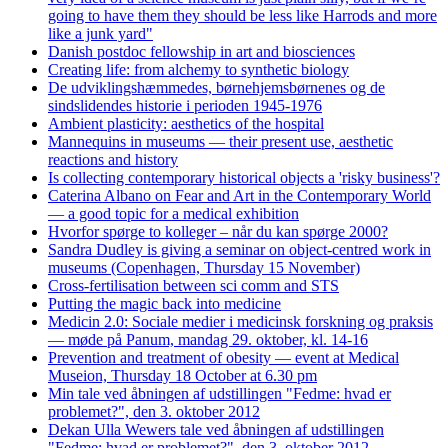
going to have them they should be less like Harrods and more
like a junk yard"
Danish postdoc fellowship in art and biosciences
Creating life: from alchemy to synthetic biology
De udviklingshæmmedes, børnehjemsbørnenes og de
sindslidendes historie i perioden 1945-1976
Ambient plasticity: aesthetics of the hospital
Mannequins in museums — their present use, aesthetic
reactions and history
Is collecting contemporary historical objects a 'risky business'?
Caterina Albano on Fear and Art in the Contemporary World
— a good topic for a medical exhibition
Hvorfor spørge to kolleger – når du kan spørge 2000?
Sandra Dudley is giving a seminar on object-centred work in
museums (Copenhagen, Thursday 15 November)
Cross-fertilisation between sci comm and STS
Putting the magic back into medicine
Medicin 2.0: Sociale medier i medicinsk forskning og praksis
— møde på Panum, mandag 29. oktober, kl. 14-16
Prevention and treatment of obesity — event at Medical
Museion, Thursday 18 October at 6.30 pm
Min tale ved åbningen af udstillingen "Fedme: hvad er
problemet?", den 3. oktober 2012
Dekan Ulla Wewers tale ved åbningen af udstillingen
"Fedme: hvad er problemet?", den 3. oktober 2012