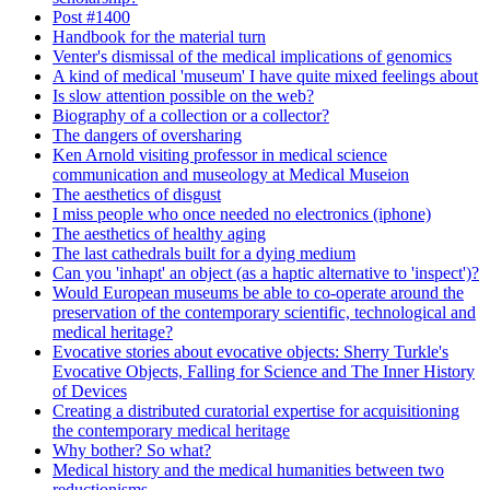
Post #1400
Handbook for the material turn
Venter's dismissal of the medical implications of genomics
A kind of medical 'museum' I have quite mixed feelings about
Is slow attention possible on the web?
Biography of a collection or a collector?
The dangers of oversharing
Ken Arnold visiting professor in medical science
communication and museology at Medical Museion
The aesthetics of disgust
I miss people who once needed no electronics (iphone)
The aesthetics of healthy aging
The last cathedrals built for a dying medium
Can you 'inhapt' an object (as a haptic alternative to 'inspect')?
Would European museums be able to co-operate around the
preservation of the contemporary scientific, technological and
medical heritage?
Evocative stories about evocative objects: Sherry Turkle's
Evocative Objects, Falling for Science and The Inner History
of Devices
Creating a distributed curatorial expertise for acquisitioning
the contemporary medical heritage
Why bother? So what?
Medical history and the medical humanities between two
reductionisms