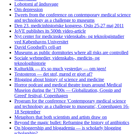
Lobotomi af åndssvage
Om depression
Tweets from the conference on contemporary medical science
and technology as a challenge to museums
Den 23. medicinhistoriske kongress, Oslo 25-27 maj 2011
JoVE publishes its 500th video-article
Nyt center for medicinske videnskabs- og teknologistudier
ved Københavns Universitet
David Goodsell's cell-art
Museums as public dormitories where all risks are controlled
Sociale webmedier, videnskabs-, medicin- og
teknologihistorie
Kulturklik — it's so much yesterday — om igen!
Testosteron — det stof, mænd er gjort af?
Blogging about history of science and medicine
Horror podcast and medical theatre tours around Medical
Museion during the '1700s — Globalization, Gossip and
Greed' festival, Copenhagen
Program for the conference 'Contemporary medical science
and technology as a challenge to museums', Copenhagen 16-
18 September
Metaphors that both scientists and artists draw on
Beyond the magic bullet: Reframing the history of antibiotics
On bloggership and blogademia — is scholarly blogging
scholarship?