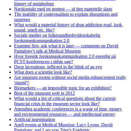
history of metabolism
Nærkontakt med en gentest — af den materielle slags
The inability of contextualism to explain disruptions and
surprises
What would a material history of drug addiction read, look,
sound, smell etc. like?
Sociale medier og folkesundhedsvidenskabelig
forskningskommunikation 2.0
Examine first, ask what it is later — comments on David
Pantalony's talk at Medical Museion
Hvor foregik forskningskommunikation 2.0 egentlig på
PCST-konferencen i sidste uge?
Deep lacerations, inflicted in the blink of an eye
What does a scientist look like?
Are museum rooms without social media enhancement really
'stupid'?
Biomarkers — an impossible topic for an exhibition?
Best of the museum web in 2012
What would a list of critical questions about the current
financial crisis in the museum sector look like?
Attending academic conferences is a waste of time, money
and environmental resources — and intellectual energy
Artificial insemination
April events at Medical Museion: Lucy Lyons, David
Pantalony, and Lars von Trier's Epidemic