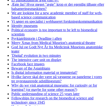
Er plastikdukkene ægte eller ej?
Ægte lig? Hvor meget "ægte" krop er der egentlig tilbage efter
balsameringsmaskinen?
We are looking for a new academic member of staff for web-
based science communication
Vi søger en specialist i webbaseret forskningskommunikation
Identity museums
Political economy is too important to be left to biomedical
scientists
Psykiatrihistorie i Deadline i aften
Merry Xmas from Medical Museion's anatomical theatre
God Jul og Godt Nyt År fra Medicinsk Museions anatomiske
teater
'Digital' evolution in two minutes
The intensive care unit on display
Facebook face images
Beware of the Agambians
Is digital information material or immaterial?
Hvilke farver skal der være på væggene og panelerne i vores
tre nyrestaurerede udstillingsrum?
Why do we visit anatomical museums: for curiosity or for
learning? (or maybe for some other reason?)
Public understanding of science 25 years later
Fellowships for research on the biomedical science and
technology since 1945