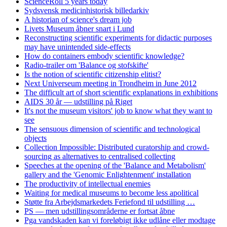
ScienceRoll 5 years today
Sydsvensk medicinhistorisk billedarkiv
A historian of science's dream job
Livets Museum åbner snart i Lund
Reconstructing scientific experiments for didactic purposes
may have unintended side-effects
How do containers embody scientific knowledge?
Radio-trailer om 'Balance og stofskifte'
Is the notion of scientific citizenship elitist?
Next Universeum meeting in Trondheim in June 2012
The difficult art of short scientific explanations in exhibitions
AIDS 30 år — udstilling på Riget
It's not the museum visitors' job to know what they want to
see
The sensuous dimension of scientific and technological
objects
Collection Impossible: Distributed curatorship and crowd-
sourcing as alternatives to centralised collecting
Speeches at the opening of the 'Balance and Metabolism'
gallery and the 'Genomic Enlightenment' installation
The productivity of intellectual enemies
Waiting for medical museums to become less apolitical
Støtte fra Arbejdsmarkedets Feriefond til udstilling …
PS — men udstillingsområderne er fortsat åbne
Pga vandskaden kan vi foreløbigt ikke udlåne eller modtage