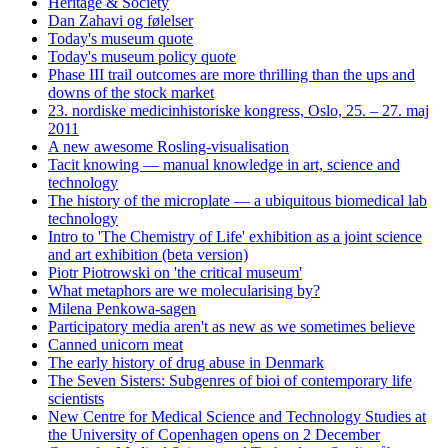
Heritage & Society
Dan Zahavi og følelser
Today's museum quote
Today's museum policy quote
Phase III trail outcomes are more thrilling than the ups and
downs of the stock market
23. nordiske medicinhistoriske kongress, Oslo, 25. – 27. maj
2011
A new awesome Rosling-visualisation
Tacit knowing — manual knowledge in art, science and
technology
The history of the microplate — a ubiquitous biomedical lab
technology
Intro to 'The Chemistry of Life' exhibition as a joint science
and art exhibition (beta version)
Piotr Piotrowski on 'the critical museum'
What metaphors are we molecularising by?
Milena Penkowa-sagen
Participatory media aren't as new as we sometimes believe
Canned unicorn meat
The early history of drug abuse in Denmark
The Seven Sisters: Subgenres of bioi of contemporary life
scientists
New Centre for Medical Science and Technology Studies at
the University of Copenhagen opens on 2 December