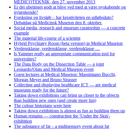
MEDICOTEKNIK, den 27. november 2013
Er det ubetinget godt at blive ved med at være nyskabende og
nytænkende?
Forskning og livsløb – har kreativiteten en udløbsdato?
Debatdag på Medicinsk Museion den 8. oktober.
Social media, research and museum curatorship — a concrete
example
The material life-course of a scientist
Hybrid Psychiatry Room (beta version) in Medical Museion
Verdensklasse, verdensklasse, verdensklasse …
Is Yammer really an appropriate communication tool for
universities?
The Data Body on the Dissection Table — a joint
Leonardo/Olats and Medical Museion event
Guest lectures at Medical Museion: Massimiano Bucchi,
Morgan Meyer and Bruno Strasser
Collecting and displaying healthcare ICT — are medical
museums ready for the future?
Taking down exhibitions can bring us closer to the objects
than building new ones (and create more fun)
The colour historians were here
Taking down exhibitions is almost as fun as building them up
Human remains — constructing the 'Under the Skin'-
exhibition
The substance of fat – a multisensory event about fat