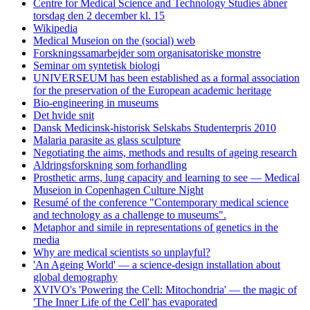
Centre for Medical Science and Technology Studies åbner
torsdag den 2 december kl. 15
Wikipedia
Medical Museion on the (social) web
Forskningssamarbejder som organisatoriske monstre
Seminar om syntetisk biologi
UNIVERSEUM has been established as a formal association
for the preservation of the European academic heritage
Bio-engineering in museums
Det hvide snit
Dansk Medicinsk-historisk Selskabs Studenterpris 2010
Malaria parasite as glass sculpture
Negotiating the aims, methods and results of ageing research
Aldringsforskning som forhandling
Prosthetic arms, lung capacity and learning to see — Medical
Museion in Copenhagen Culture Night
Resumé of the conference "Contemporary medical science
and technology as a challenge to museums".
Metaphor and simile in representations of genetics in the
media
Why are medical scientists so unplayful?
'An Ageing World' — a science-design installation about
global demography
XVIVO's 'Powering the Cell: Mitochondria' — the magic of
'The Inner Life of the Cell' has evaporated