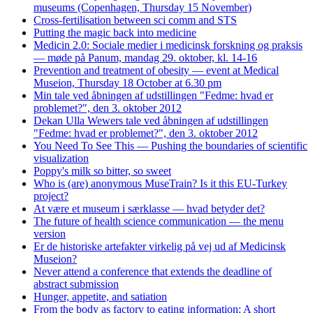
museums (Copenhagen, Thursday 15 November)
Cross-fertilisation between sci comm and STS
Putting the magic back into medicine
Medicin 2.0: Sociale medier i medicinsk forskning og praksis
— møde på Panum, mandag 29. oktober, kl. 14-16
Prevention and treatment of obesity — event at Medical
Museion, Thursday 18 October at 6.30 pm
Min tale ved åbningen af udstillingen "Fedme: hvad er
problemet?", den 3. oktober 2012
Dekan Ulla Wewers tale ved åbningen af udstillingen
"Fedme: hvad er problemet?", den 3. oktober 2012
You Need To See This — Pushing the boundaries of scientific
visualization
Poppy's milk so bitter, so sweet
Who is (are) anonymous MuseTrain? Is it this EU-Turkey
project?
At være et museum i særklasse — hvad betyder det?
The future of health science communication — the menu
version
Er de historiske artefakter virkelig på vej ud af Medicinsk
Museion?
Never attend a conference that extends the deadline of
abstract submission
Hunger, appetite, and satiation
From the body as factory to eating information: A short