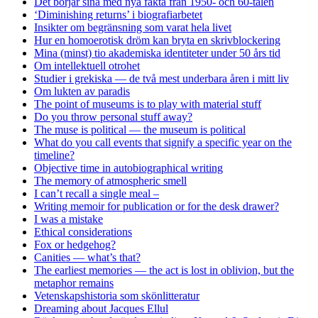
Det börjar sina med nya fakta från 1950- och 60-talen
‘Diminishing returns’ i biografiarbetet
Insikter om begränsning som varat hela livet
Hur en homoerotisk dröm kan bryta en skrivblockering
Mina (minst) tio akademiska identiteter under 50 års tid
Om intellektuell otrohet
Studier i grekiska — de två mest underbara åren i mitt liv
Om lukten av paradis
The point of museums is to play with material stuff
Do you throw personal stuff away?
The muse is political — the museum is political
What do you call events that signify a specific year on the
timeline?
Objective time in autobiographical writing
The memory of atmospheric smell
I can’t recall a single meal –
Writing memoir for publication or for the desk drawer?
I was a mistake
Ethical considerations
Fox or hedgehog?
Canities — what’s that?
The earliest memories — the act is lost in oblivion, but the
metaphor remains
Vetenskapshistoria som skönlitteratur
Dreaming about Jacques Ellul