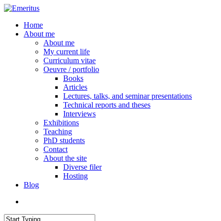
Skip
to
search
Menu
Home
main
About me
content
About me
My current life
Curriculum vitae
Oeuvre / portfolio
Books
Articles
Lectures, talks, and seminar presentations
Technical reports and theses
Interviews
Exhibitions
Teaching
PhD students
Contact
About the site
Diverse filer
Hosting
Blog
search