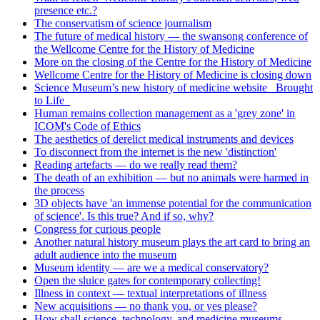
presence etc.?
The conservatism of science journalism
The future of medical history — the swansong conference of
the Wellcome Centre for the History of Medicine
More on the closing of the Centre for the History of Medicine
Wellcome Centre for the History of Medicine is closing down
Science Museum’s new history of medicine website _Brought
to Life_
Human remains collection management as a 'grey zone' in
ICOM's Code of Ethics
The aesthetics of derelict medical instruments and devices
To disconnect from the internet is the new 'distinction'
Reading artefacts — do we really read them?
The death of an exhibition — but no animals were harmed in
the process
3D objects have 'an immense potential for the communication
of science'. Is this true? And if so, why?
Congress for curious people
Another natural history museum plays the art card to bring an
adult audience into the museum
Museum identity — are we a medical conservatory?
Open the sluice gates for contemporary collecting!
Illness in context — textual interpretations of illness
New acquisitions — no thank you, or yes please?
How shall science, technology, and medicine museums