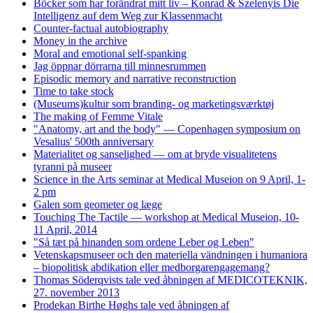
Böcker som har forändrat mitt liv – Konrad & Szelenyis Die
Intelligenz auf dem Weg zur Klassenmacht
Counter-factual autobiography
Money in the archive
Moral and emotional self-spanking
Jag öppnar dörrarna till minnesrummen
Episodic memory and narrative reconstruction
Time to take stock
(Museums)kultur som branding- og marketingsværktøj
The making of Femme Vitale
"Anatomy, art and the body" — Copenhagen symposium on
Vesalius' 500th anniversary
Materialitet og sanselighed — om at bryde visualitetens
tyranni på museer
Science in the Arts seminar at Medical Museion on 9 April, 1-
2 pm
Galen som geometer og læge
Touching The Tactile — workshop at Medical Museion, 10-
11 April, 2014
"Så tæt på hinanden som ordene Leber og Leben"
Vetenskapsmuseer och den materiella vändningen i humaniora
– biopolitisk abdikation eller medborgarengagemang?
Thomas Söderqvists tale ved åbningen af MEDICOTEKNIK,
27. november 2013
Prodekan Birthe Høghs tale ved åbningen af