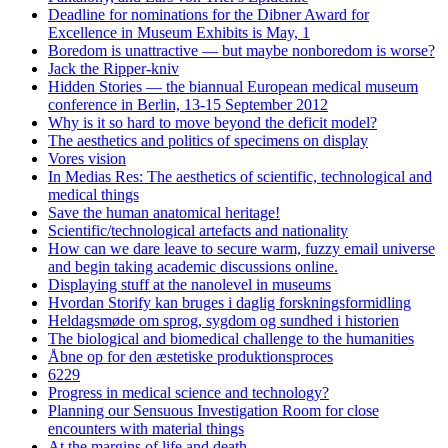
Deadline for nominations for the Dibner Award for
Excellence in Museum Exhibits is May, 1
Boredom is unattractive — but maybe nonboredom is worse?
Jack the Ripper-kniv
Hidden Stories — the biannual European medical museum
conference in Berlin, 13-15 September 2012
Why is it so hard to move beyond the deficit model?
The aesthetics and politics of specimens on display
Vores vision
In Medias Res: The aesthetics of scientific, technological and
medical things
Save the human anatomical heritage!
Scientific/technological artefacts and nationality
How can we dare leave to secure warm, fuzzy email universe
and begin taking academic discussions online.
Displaying stuff at the nanolevel in museums
Hvordan Storify kan bruges i daglig forskningsformidling
Heldagsmøde om sprog, sygdom og sundhed i historien
The biological and biomedical challenge to the humanities
Åbne op for den æstetiske produktionsproces
6229
Progress in medical science and technology?
Planning our Sensuous Investigation Room for close
encounters with material things
At the margins of life and death