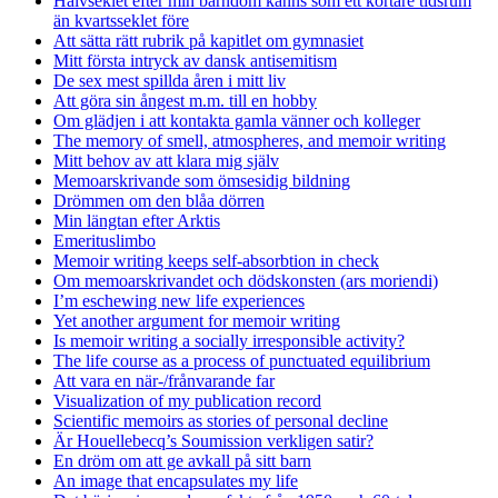
Halvseklet efter min barndom känns som ett kortare tidsrum
än kvartsseklet före
Att sätta rätt rubrik på kapitlet om gymnasiet
Mitt första intryck av dansk antisemitism
De sex mest spillda åren i mitt liv
Att göra sin ångest m.m. till en hobby
Om glädjen i att kontakta gamla vänner och kolleger
The memory of smell, atmospheres, and memoir writing
Mitt behov av att klara mig själv
Memoarskrivande som ömsesidig bildning
Drömmen om den blåa dörren
Min längtan efter Arktis
Emerituslimbo
Memoir writing keeps self-absorbtion in check
Om memoarskrivandet och dödskonsten (ars moriendi)
I’m eschewing new life experiences
Yet another argument for memoir writing
Is memoir writing a socially irresponsible activity?
The life course as a process of punctuated equilibrium
Att vara en när-/frånvarande far
Visualization of my publication record
Scientific memoirs as stories of personal decline
Är Houellebecq’s Soumission verkligen satir?
En dröm om att ge avkall på sitt barn
An image that encapsulates my life