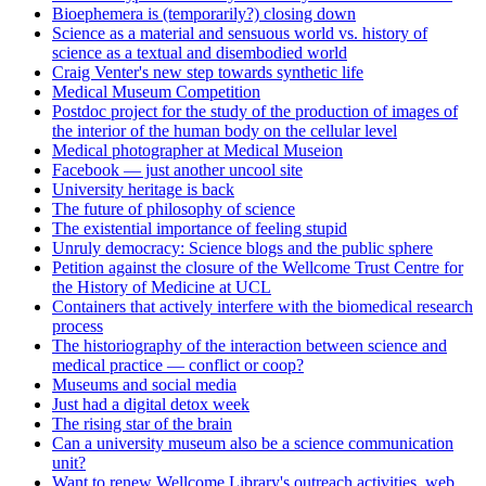
Bioephemera is (temporarily?) closing down
Science as a material and sensuous world vs. history of
science as a textual and disembodied world
Craig Venter's new step towards synthetic life
Medical Museum Competition
Postdoc project for the study of the production of images of
the interior of the human body on the cellular level
Medical photographer at Medical Museion
Facebook — just another uncool site
University heritage is back
The future of philosophy of science
The existential importance of feeling stupid
Unruly democracy: Science blogs and the public sphere
Petition against the closure of the Wellcome Trust Centre for
the History of Medicine at UCL
Containers that actively interfere with the biomedical research
process
The historiography of the interaction between science and
medical practice — conflict or coop?
Museums and social media
Just had a digital detox week
The rising star of the brain
Can a university museum also be a science communication
unit?
Want to renew Wellcome Library's outreach activities, web