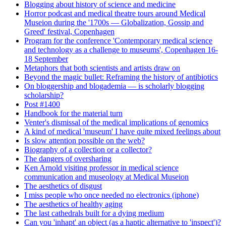
Blogging about history of science and medicine
Horror podcast and medical theatre tours around Medical
Museion during the '1700s — Globalization, Gossip and
Greed' festival, Copenhagen
Program for the conference 'Contemporary medical science
and technology as a challenge to museums', Copenhagen 16-
18 September
Metaphors that both scientists and artists draw on
Beyond the magic bullet: Reframing the history of antibiotics
On bloggership and blogademia — is scholarly blogging
scholarship?
Post #1400
Handbook for the material turn
Venter's dismissal of the medical implications of genomics
A kind of medical 'museum' I have quite mixed feelings about
Is slow attention possible on the web?
Biography of a collection or a collector?
The dangers of oversharing
Ken Arnold visiting professor in medical science
communication and museology at Medical Museion
The aesthetics of disgust
I miss people who once needed no electronics (iphone)
The aesthetics of healthy aging
The last cathedrals built for a dying medium
Can you 'inhapt' an object (as a haptic alternative to 'inspect')?