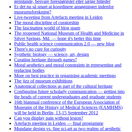
genstande, besvare forespørgsler eller sælge billeder
Er det nu så smart at koordinere ansøgninger indenfor
museumsforskning?
Live-tweeting from Artefacts meeting in Leiden
The moral discipline of curatorship
The fascinating world of blog spam
The reopened National Museum of Health and Medicine in
Silver Springs, Md. — hope it's better this time
Public health science communication 2.0 — new blog
There's no cure for curiosity
Synthetic biology — science, art, design
Curating heritage through games?
Moral aesthetics and moral constraints in representing and
replacing bodies
More on best practice in organising academic meetings
The jizz of museum exhibitions
Anatomical collections as part of the cultural heritage
Configuring future scholarly communication — getting into
the heads of current undergraduates and graduate students
16th biannual conference of the European Association of
Museums of the History of Medical Sciences (EAMHMS)
will be held in Berlin, 13-15 September 2012
Can you display pain without lesion?
Artefacts meeting in Leiden — final programme
Mundane design vs. fine sci-art as two realms of aesthetic