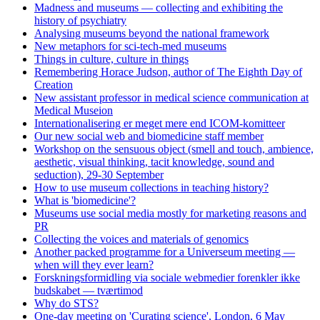
Madness and museums — collecting and exhibiting the
history of psychiatry
Analysing museums beyond the national framework
New metaphors for sci-tech-med museums
Things in culture, culture in things
Remembering Horace Judson, author of The Eighth Day of
Creation
New assistant professor in medical science communication at
Medical Museion
Internationalisering er meget mere end ICOM-komitteer
Our new social web and biomedicine staff member
Workshop on the sensuous object (smell and touch, ambience,
aesthetic, visual thinking, tacit knowledge, sound and
seduction), 29-30 September
How to use museum collections in teaching history?
What is 'biomedicine'?
Museums use social media mostly for marketing reasons and
PR
Collecting the voices and materials of genomics
Another packed programme for a Universeum meeting —
when will they ever learn?
Forskningsformidling via sociale webmedier forenkler ikke
budskabet — tværtimod
Why do STS?
One-day meeting on 'Curating science', London, 6 May