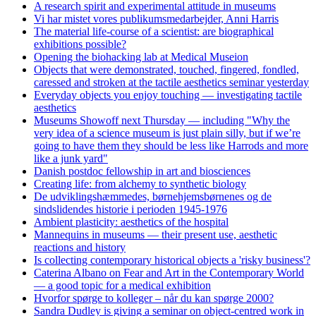
A research spirit and experimental attitude in museums
Vi har mistet vores publikumsmedarbejder, Anni Harris
The material life-course of a scientist: are biographical
exhibitions possible?
Opening the biohacking lab at Medical Museion
Objects that were demonstrated, touched, fingered, fondled,
caressed and stroken at the tactile aesthetics seminar yesterday
Everyday objects you enjoy touching — investigating tactile
aesthetics
Museums Showoff next Thursday — including "Why the
very idea of a science museum is just plain silly, but if we’re
going to have them they should be less like Harrods and more
like a junk yard"
Danish postdoc fellowship in art and biosciences
Creating life: from alchemy to synthetic biology
De udviklingshæmmedes, børnehjemsbørnenes og de
sindslidendes historie i perioden 1945-1976
Ambient plasticity: aesthetics of the hospital
Mannequins in museums — their present use, aesthetic
reactions and history
Is collecting contemporary historical objects a 'risky business'?
Caterina Albano on Fear and Art in the Contemporary World
— a good topic for a medical exhibition
Hvorfor spørge to kolleger – når du kan spørge 2000?
Sandra Dudley is giving a seminar on object-centred work in