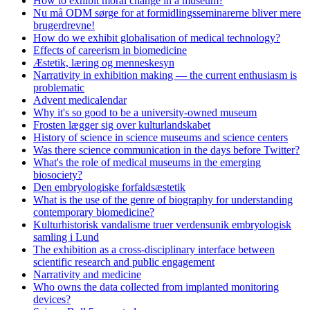
How to exhibit moral change in a museum?
Nu må ODM sørge for at formidlingsseminarerne bliver mere
brugerdrevne!
How do we exhibit globalisation of medical technology?
Effects of careerism in biomedicine
Æstetik, læring og menneskesyn
Narrativity in exhibition making — the current enthusiasm is
problematic
Advent medicalendar
Why it's so good to be a university-owned museum
Frosten lægger sig over kulturlandskabet
History of science in science museums and science centers
Was there science communication in the days before Twitter?
What's the role of medical museums in the emerging
biosociety?
Den embryologiske forfaldsæstetik
What is the use of the genre of biography for understanding
contemporary biomedicine?
Kulturhistorisk vandalisme truer verdensunik embryologisk
samling i Lund
The exhibition as a cross-disciplinary interface between
scientific research and public engagement
Narrativity and medicine
Who owns the data collected from implanted monitoring
devices?