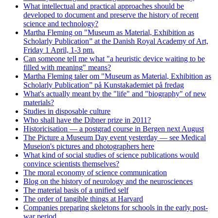
What intellectual and practical approaches should be
developed to document and preserve the history of recent
science and technology?
Martha Fleming on "Museum as Material, Exhibition as
Scholarly Publication” at the Danish Royal Academy of Art,
Friday 1 April, 1-3 pm.
Can someone tell me what "a heuristic device waiting to be
filled with meaning" means?
Martha Fleming taler om "Museum as Material, Exhibition as
Scholarly Publication” på Kunstakademiet på fredag
What's actually meant by the "life" and "biography" of new
materials?
Studies in disposable culture
Who shall have the Dibner prize in 2011?
Historicisation — a postgrad course in Bergen next August
The Picture a Museum Day event yesterday — see Medical
Museion's pictures and photographers here
What kind of social studies of science publications would
convince scientists themselves?
The moral economy of science communication
Blog on the history of neurology and the neurosciences
The material basis of a unified self
The order of tangible things at Harvard
Companies preparing skeletons for schools in the early post-
war period