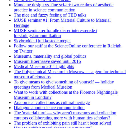
Mundane design vs. fine sci-art: two realms of aesthetic
practice in science communication
The nice and fuzzy feeling of TED talks
MUSE seminar #1: From Material Culture to Material
Heritage
MUSE-seminarer for alle der er interesserede i
forskningskommunikation
Skybruddet i juli kostede meget
Follow our staff at the ScienceOnline conference in Raleigh
on Twitter
Museums, materiality and global politics
Museum Boerhaave saved until 2016
Medical Museion 2011 highlights
The Polytechnical Museum in Moscow — a gem for technical
museum aficionados
To give means to give something of yourself — holiday
greetings from Medical Museion
Want to work with collections at the Florence Nightingale
Museum in London?
Anatomical collections as cultural heritage
Dialogue about science communication
The 'material turn' — why aren't museums and collection
curators collaborating more with humanities scholars?
The problem of exhibiting pain still hasn't been solved