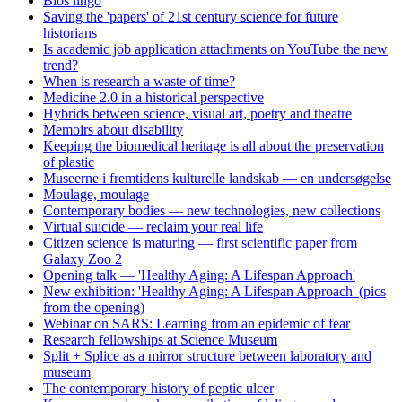
Bios lingo
Saving the 'papers' of 21st century science for future
historians
Is academic job application attachments on YouTube the new
trend?
When is research a waste of time?
Medicine 2.0 in a historical perspective
Hybrids between science, visual art, poetry and theatre
Memoirs about disability
Keeping the biomedical heritage is all about the preservation
of plastic
Museerne i fremtidens kulturelle landskab — en undersøgelse
Moulage, moulage
Contemporary bodies — new technologies, new collections
Virtual suicide — reclaim your real life
Citizen science is maturing — first scientific paper from
Galaxy Zoo 2
Opening talk — 'Healthy Aging: A Lifespan Approach'
New exhibition: 'Healthy Aging: A Lifespan Approach' (pics
from the opening)
Webinar on SARS: Learning from an epidemic of fear
Research fellowships at Science Museum
Split + Splice as a mirror structure between laboratory and
museum
The contemporary history of peptic ulcer