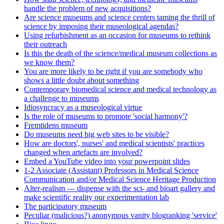
handle the problem of new acquisitions?
Are science museums and science centers taming the thrill of
science by imposing their museological agendas?
Using refurbishment as an occasion for museums to rethink
their outreach
Is this the death of the science/medical museum collections as
we know them?
You are more likely to be right if you are somebody who
shows a little doubt about something
Contemporary biomedical science and medical technology as
a challenge to museums
Idiosyncracy as a museological virtue
Is the role of museums to promote 'social harmony'?
Fremtidens museum
Do museums need big web sites to be visible?
How are doctors', nurses' and medical scientists' practices
changed when artefacts are involved?
Embed a YouTube video into your powerpoint slides
1-2 Associate (Assistant) Professors in Medical Science
Communication and/or Medical Science Heritage Production
Alter-realism — dispense with the sci- and bioart gallery and
make scientific reality our experimentation lab
The participatory museum
Peculiar (malicious?) anonymous vanity blogranking 'service'