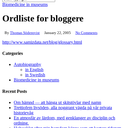
Close
Biomedicine in museums
Search
Ordliste for bloggere
By
Thomas Söderqvist
January 22, 2005
No Comments
http://www.samizdata.net/blog/glossary.html
Categories
Autobiography
in English
in Swedish
Biomedicine in museums
Recent Posts
Om hämnd — att hänga ut skitstövlar med namn
Trettiofem livsöden, alla noggrant vägda på vår privata
historievåg
En atmosfär av lärdom, med genklanger av disciplin och
ordning.