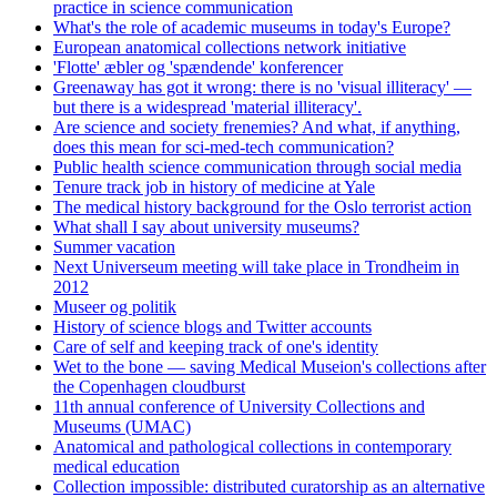
practice in science communication
What's the role of academic museums in today's Europe?
European anatomical collections network initiative
'Flotte' æbler og 'spændende' konferencer
Greenaway has got it wrong: there is no 'visual illiteracy' —
but there is a widespread 'material illiteracy'.
Are science and society frenemies? And what, if anything,
does this mean for sci-med-tech communication?
Public health science communication through social media
Tenure track job in history of medicine at Yale
The medical history background for the Oslo terrorist action
What shall I say about university museums?
Summer vacation
Next Universeum meeting will take place in Trondheim in
2012
Museer og politik
History of science blogs and Twitter accounts
Care of self and keeping track of one's identity
Wet to the bone — saving Medical Museion's collections after
the Copenhagen cloudburst
11th annual conference of University Collections and
Museums (UMAC)
Anatomical and pathological collections in contemporary
medical education
Collection impossible: distributed curatorship as an alternative