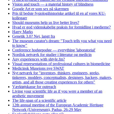
Vision and touch — a material history of blindness
Google Art er som sex på skærmen
Pris til bedste fysiologihistoriske artikel til en af vores KU-
kollegaer
Should museums help us live better lives?
Hvad er god videnskabelig praksis for formidling i medierne?
Harry Marks
Genetik 3.0? Nej, langt fra
The museum curator's dream: "Touch tells you what you need
to know"
Conference hodgepodge — everything 'laboratorial'
Nordisk netværk for studier i litteratur og medicin
Any experiences with shtyle.fm?
Visual representations of professional cultures in biomedicine
Medicinsk Museions nye SWAT
Nyt netværk for "inventors, thinkers, engineers, geeks,
tinkerers, modders, conceptualists, designers, hackers, makers,
artists, and all those creating experiences for others"
Værktøjskasse for outreach
Living your scientific life as if you were a member of an
aesthetic movement
The life-span of a scientific article
12th annual meeting of the European Academic Heritage
Network (Universeum), Padua, 26-29 May