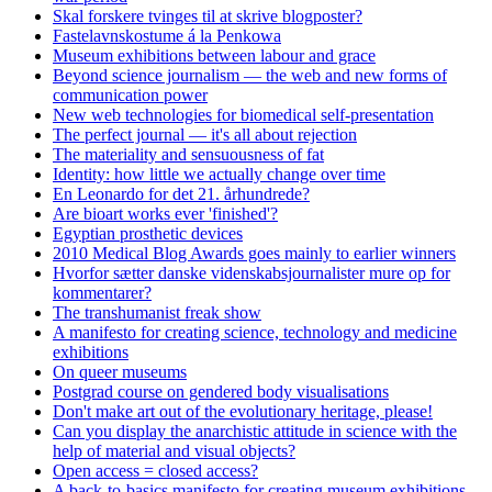
Skal forskere tvinges til at skrive blogposter?
Fastelavnskostume á la Penkowa
Museum exhibitions between labour and grace
Beyond science journalism — the web and new forms of
communication power
New web technologies for biomedical self-presentation
The perfect journal — it's all about rejection
The materiality and sensuousness of fat
Identity: how little we actually change over time
En Leonardo for det 21. århundrede?
Are bioart works ever 'finished'?
Egyptian prosthetic devices
2010 Medical Blog Awards goes mainly to earlier winners
Hvorfor sætter danske videnskabsjournalister mure op for
kommentarer?
The transhumanist freak show
A manifesto for creating science, technology and medicine
exhibitions
On queer museums
Postgrad course on gendered body visualisations
Don't make art out of the evolutionary heritage, please!
Can you display the anarchistic attitude in science with the
help of material and visual objects?
Open access = closed access?
A back-to-basics manifesto for creating museum exhibitions