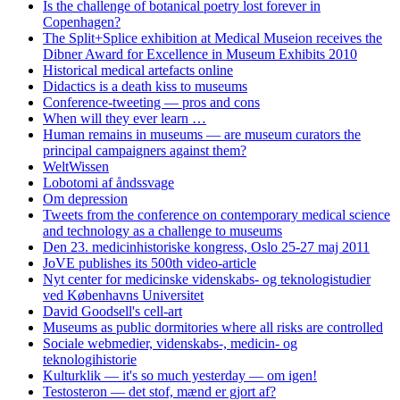
Is the challenge of botanical poetry lost forever in
Copenhagen?
The Split+Splice exhibition at Medical Museion receives the
Dibner Award for Excellence in Museum Exhibits 2010
Historical medical artefacts online
Didactics is a death kiss to museums
Conference-tweeting — pros and cons
When will they ever learn …
Human remains in museums — are museum curators the
principal campaigners against them?
WeltWissen
Lobotomi af åndssvage
Om depression
Tweets from the conference on contemporary medical science
and technology as a challenge to museums
Den 23. medicinhistoriske kongress, Oslo 25-27 maj 2011
JoVE publishes its 500th video-article
Nyt center for medicinske videnskabs- og teknologistudier
ved Københavns Universitet
David Goodsell's cell-art
Museums as public dormitories where all risks are controlled
Sociale webmedier, videnskabs-, medicin- og
teknologihistorie
Kulturklik — it's so much yesterday — om igen!
Testosteron — det stof, mænd er gjort af?