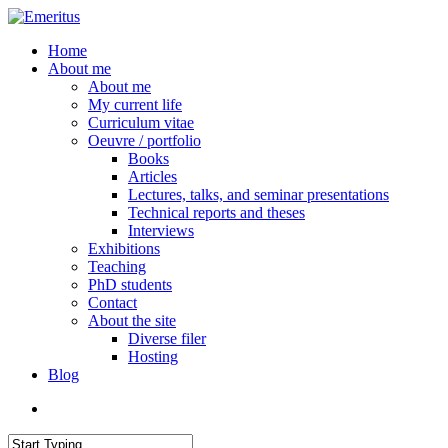
Skip
to
search
Menu
Home
main
About me
content
About me
My current life
Curriculum vitae
Oeuvre / portfolio
Books
Articles
Lectures, talks, and seminar presentations
Technical reports and theses
Interviews
Exhibitions
Teaching
PhD students
Contact
About the site
Diverse filer
Hosting
Blog
search