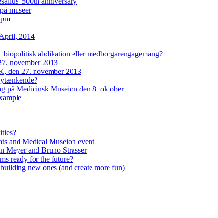
lius' 500th anniversary
i på museer
2 pm
April, 2014
– biopolitisk abdikation eller medborgarengagemang?
27. november 2013
, den 27. november 2013
 nytænkende?
dag på Medicinsk Museion den 8. oktober.
example
ities?
ats and Medical Museion event
an Meyer and Bruno Strasser
s ready for the future?
n building new ones (and create more fun)