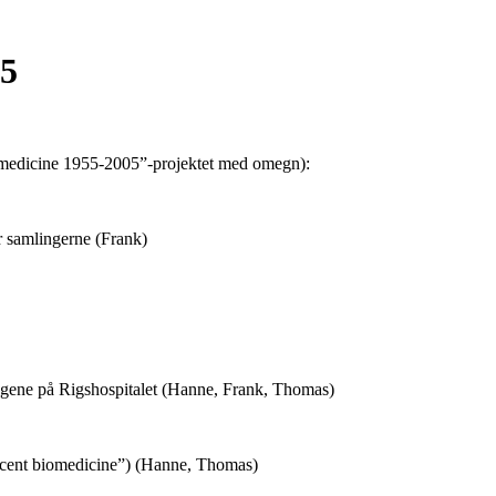
05
omedicine 1955-2005”-projektet med omegn):
r samlingerne (Frank)
søgene på Rigshospitalet (Hanne, Frank, Thomas)
 recent biomedicine”) (Hanne, Thomas)