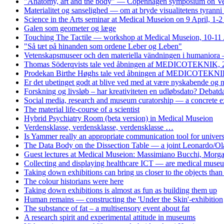
"Anatomy, art and the body" — Copenhagen symposium on Vesa
Materialitet og sanselighed — om at bryde visualitetens tyrann
Science in the Arts seminar at Medical Museion on 9 April, 1-
Galen som geometer og læge
Touching The Tactile — workshop at Medical Museion, 10-11 
"Så tæt på hinanden som ordene Leber og Leben"
Vetenskapsmuseer och den materiella vändningen i humaniora 
Thomas Söderqvists tale ved åbningen af MEDICOTEKNIK, 
Prodekan Birthe Høghs tale ved åbningen af MEDICOTEKNIK
Er det ubetinget godt at blive ved med at være nyskabende og
Forskning og livsløb – har kreativiteten en udløbsdato? Debat
Social media, research and museum curatorship — a concrete 
The material life-course of a scientist
Hybrid Psychiatry Room (beta version) in Medical Museion
Verdensklasse, verdensklasse, verdensklasse …
Is Yammer really an appropriate communication tool for univers
The Data Body on the Dissection Table — a joint Leonardo/Ol
Guest lectures at Medical Museion: Massimiano Bucchi, Morg
Collecting and displaying healthcare ICT — are medical museum
Taking down exhibitions can bring us closer to the objects tha
The colour historians were here
Taking down exhibitions is almost as fun as building them up
Human remains — constructing the 'Under the Skin'-exhibition
The substance of fat – a multisensory event about fat
A research spirit and experimental attitude in museums