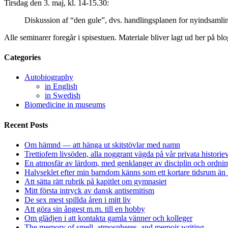
Tirsdag den 3. maj, kl. 14-15.30:
Diskussion af “den gule”, dvs. handlingsplanen for nyindsaml
Alle seminarer foregår i spisestuen. Materiale bliver lagt ud her på blog
Categories
Autobiography
in English
in Swedish
Biomedicine in museums
Recent Posts
Om hämnd — att hänga ut skitstövlar med namn
Trettiofem livsöden, alla noggrant vägda på vår privata historie
En atmosfär av lärdom, med genklanger av disciplin och ordnin
Halvseklet efter min barndom känns som ett kortare tidsrum än 
Att sätta rätt rubrik på kapitlet om gymnasiet
Mitt första intryck av dansk antisemitism
De sex mest spillda åren i mitt liv
Att göra sin ångest m.m. till en hobby
Om glädjen i att kontakta gamla vänner och kolleger
The memory of smell, atmospheres, and memoir writing