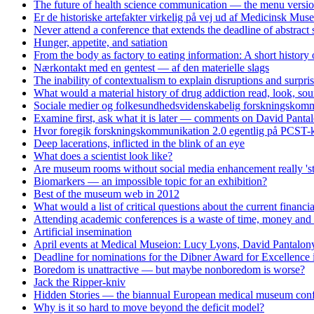
The future of health science communication — the menu versi
Er de historiske artefakter virkelig på vej ud af Medicinsk Mus
Never attend a conference that extends the deadline of abstract
Hunger, appetite, and satiation
From the body as factory to eating information: A short history
Nærkontakt med en gentest — af den materielle slags
The inability of contextualism to explain disruptions and surpri
What would a material history of drug addiction read, look, soun
Sociale medier og folkesundhedsvidenskabelig forskningskomm
Examine first, ask what it is later — comments on David Panta
Hvor foregik forskningskommunikation 2.0 egentlig på PCST-k
Deep lacerations, inflicted in the blink of an eye
What does a scientist look like?
Are museum rooms without social media enhancement really 'st
Biomarkers — an impossible topic for an exhibition?
Best of the museum web in 2012
What would a list of critical questions about the current financi
Attending academic conferences is a waste of time, money and 
Artificial insemination
April events at Medical Museion: Lucy Lyons, David Pantalony
Deadline for nominations for the Dibner Award for Excellence
Boredom is unattractive — but maybe nonboredom is worse?
Jack the Ripper-kniv
Hidden Stories — the biannual European medical museum conf
Why is it so hard to move beyond the deficit model?