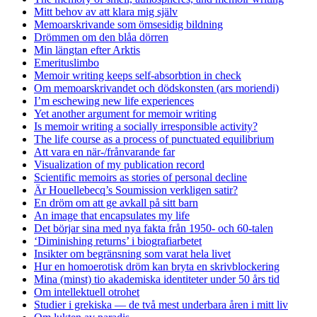
Mitt behov av att klara mig själv
Memoarskrivande som ömsesidig bildning
Drömmen om den blåa dörren
Min längtan efter Arktis
Emerituslimbo
Memoir writing keeps self-absorbtion in check
Om memoarskrivandet och dödskonsten (ars moriendi)
I’m eschewing new life experiences
Yet another argument for memoir writing
Is memoir writing a socially irresponsible activity?
The life course as a process of punctuated equilibrium
Att vara en när-/frånvarande far
Visualization of my publication record
Scientific memoirs as stories of personal decline
Är Houellebecq’s Soumission verkligen satir?
En dröm om att ge avkall på sitt barn
An image that encapsulates my life
Det börjar sina med nya fakta från 1950- och 60-talen
‘Diminishing returns’ i biografiarbetet
Insikter om begränsning som varat hela livet
Hur en homoerotisk dröm kan bryta en skrivblockering
Mina (minst) tio akademiska identiteter under 50 års tid
Om intellektuell otrohet
Studier i grekiska — de två mest underbara åren i mitt liv