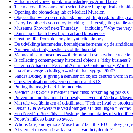
Vi har mistet vores publikumsmedarbejder, Anni Harris
The material life-course of a scientist: are biographical exhibiti
Opening the biohacking lab at Medical Museion
Objects that were demonstrated, touched, fingered, fondled, care
Everyday objects you enjoy touching — investigating tactile aes
Museums Showoff next Thursday — including "Why the very idea 
Danish postdoc fellowship in art and biosciences
Creating life: from alchemy to synthetic biology
De udviklingshæmmedes, børnehjemsbørnenes og de sindslidend
Ambient plasticity: aesthetics of the hospital
Mannequins in museums — their present use, aesthetic reaction
Is collecting contemporary historical objects a 'risky business'?
Caterina Albano on Fear and Art in the Contemporary World — 
Hvorfor spørge to kolleger – når du kan spørge 2000?
Sandra Dudley is giving a seminar on object-centred work i
Cross-fertilisation between sci comm and STS
Putting the magic back into medicine
Medicin 2.0: Sociale medier i medicinsk forskning og praksis
Prevention and treatment of obesity — event at Medical Musei
Min tale ved åbningen af udstillingen "Fedme: hvad er problem
Dekan Ulla Wewers tale ved åbningen af udstillingen "Fedme: 
You Need To See This — Pushing the boundaries of scientific v
Poppy's milk so bitter, so sweet
Who is (are) anonymous MuseTrain? Is it this EU-Turkey proje
At være et museum i særklasse — hvad betyder det?