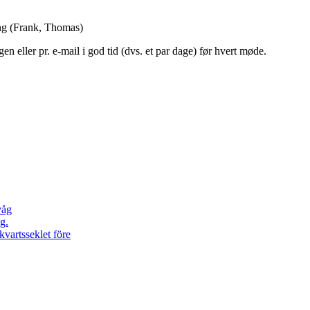
ing (Frank, Thomas)
en eller pr. e-mail i god tid (dvs. et par dage) før hvert møde.
våg
g.
kvartsseklet före