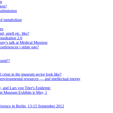
on
eion?
 submission
 of metabolism
ses
d, smell etc. like?
unikation 2.0
lony's talk at Medical Museion
onferencen i sidste uge?
upid'?
al crisis in the museum sector look like?
environmental resources — and intellectual energy
, and Lars von Trier's Epidemic
 in Museum Exhibits is May, 1
erence in Berlin, 13-15 September 2012