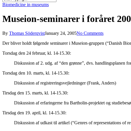
Close
Biomedicine in museums
Search
Museion-seminarer i foråret 20
By
Thomas Söderqvist
January 24, 2005
No Comments
Der bliver holdt følgende seminarer i Museion-gruppen (“Danish Bi
Torsdag den 24 februar, kl. 14-15.30:
Diskussion af 2. udg. af “den grønne”, dvs. handlingsplanen fo
Torsdag den 10. marts, kl. 14-15.30:
Diskussion af registreringsvejledninger (Frank, Anders)
Tirsdag den 15. marts, kl. 14-15.30:
Diskussion af erfaringerne fra Bartholin-projektet og studiebe
Tirsdag den 19. april, kl. 14-15.30:
Diskussion af udkast til artikel (“Genres of representations of