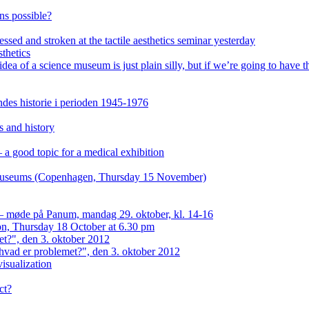
ons possible?
ssed and stroken at the tactile aesthetics seminar yesterday
thetics
of a science museum is just plain silly, but if we’re going to have th
es historie i perioden 1945-1976
s and history
a good topic for a medical exhibition
n museums (Copenhagen, Thursday 15 November)
 — møde på Panum, mandag 29. oktober, kl. 14-16
on, Thursday 18 October at 6.30 pm
et?", den 3. oktober 2012
hvad er problemet?", den 3. oktober 2012
isualization
ct?