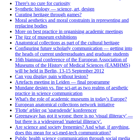
There's no cure for curiosity
Synthetic biology — science, art, design
Curating heritage through games?
Moral aesthetics and moral constraints in representing and
replacing bodies
More on best practice in organising academic meetings
The jizz of museum exhibitions
Anatomical collections as part of the cultural heritage
Configuring future scholarly communication — getting into
the heads of current undergraduates and graduate students
16th biannual conference of the European Association of
Museums of the History of Medical Sciences (EAMHMS)
will be held in Berlin, 13-15 September 2012
Can you display pain without lesion?
Artefacts meeting in Leiden — final programme
Mundane design vs. fine sci-art as two realms of aesthetic
practice in science communication
What's the role of academic museums in today's Europe?
European anatomical collections network initiative
'Flotte' æbler og 'spændende' konferencer
Greenaway has got it wrong: there is no 'visual illiteracy' —
but there is a widespread 'material illiteracy'.
Are science and society frenemies? And what, if anything,
does this mean for sci-med-tech communication?
Public health science communication through social media