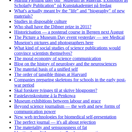
Martha Fleming taler om "Museum as Material, Exhibition as
Scholarly Publication” på Kunstakademiet på fredag
What's actually meant by the "life" and "biography" of new
materials?
Studies in disposable culture
Who shall have the Dibner prize in 2011?
Historicisation — a postgrad course in Bergen next August
The Picture a Museum Day event yesterday — see Medical
Museion's pictures and photographers here
What kind of social studies of science publications would
convince scientists themselves?
The moral economy of science communication
Blog on the history of neurology and the neurosciences
The material basis of a unified self
The order of tangible things at Harvard
Companies preparing skeletons for schools in the early post-
war period
Skal forskere tvinges til at skrive blogposter?
Fastelavnskostume á la Penkowa
Museum exhibitions between labour and grace
Beyond science journalism — the web and new forms of
communication power
New web technologies for biomedical self-presentation
The perfect journal — it's all about rejection
The materiality and sensuousness of fat