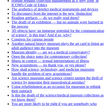
Human remains collection management as a 'grey zone' in
ICOM's Code of Ethics
The aesthetics of derelict medical instruments and devices
To disconnect from the internet is the new 'distinction'
Reading artefacts — do we really read them?
The death of an exhibition — but no animals were harmed in
the process
3D objects have 'an immense potential for the communication
of science'. Is this true? And if so, why?
Congress for curious people
Another natural history museum plays the art card to bring an
adult audience into the museum
Museum identity — are we a medical conservatory?
Open the sluice gates for contemporary collecting!
Illness in context — textual interpretations of illness
New acquisitions — no thank you, or yes please?
How shall science, technology, and medicine museums
handle the problem of new acquisitions?
Are science museums and science centers taming the thrill of
science by imposing their museological agendas?
Using refurbishment as an occasion for museums to rethink
their outreach
Is this the death of the science/medical museum collections as
we know them?
You are more likely to be right if you are somebody who