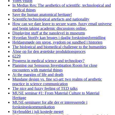
Vores vision
In Medias Res: The aesthetics of scientific, technological and
medical things
Save the human anatomical heritage!
Scientific/technological artefacts and nationality
How can we dare leave to secure warm, fuzzy email universe
and begin taking academic discussions online.
Displaying stuff at the nanolevel in museums
Hvordan Storify kan bruges i daglig forskningsformidling
Heldagsmøde om sprog, sygdom og sundhed i historien
The biological and biomedical challenge to the humanities
Åbne op for den æstetiske produktionsproces
6229
Progress in medical science and technology?
Planning our Sensuous Investigation Room for close
encounters with material things
At the margins of life and death
Mundane design vs. fine sci-art: two realms of aesthetic
practice in science communication
The nice and fuzzy feeling of TED talks
MUSE seminar #1: From Material Culture to Material
Heritage
MUSE-seminarer for alle der er interesserede i
forskningskommunikation
Skybruddet i juli kostede meget