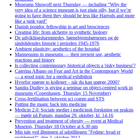
Museums Showoff next Thursday — including "Why the
very idea of a science museum is just plain silly, but if we’re
going to have them they should be less like Harrods and more
like a junk yard"
Danish postdoc fellowship in art and biosciences
Creating life: from alchemy to synthetic biology
De udviklingshæmmedes, børnehjemsbørnenes og de
sindslidendes historie i perioden 1945-1976
Ambient plasticity: aesthetics of the hospital
Mannequins in museums — their present use, aesthetic
reactions and history
Is collecting contemporary historical objects a 'risky business'?
Caterina Albano on Fear and Art in the Contemporary World
— a good topic for a medical exhibition
Hvorfor spørge to kolleger – når du kan spørge 2000?
Sandra Dudley is giving a seminar on object-centred work in
museums (Copenhagen, Thursday 15 November)
Cross-fertilisation between sci comm and STS
Putting the magic back into medicine
Medicin 2.0: Sociale medier i medicinsk forskning og praksis
— møde på Panum, mandag 29. oktober, kl. 14-16
Prevention and treatment of obesity — event at Medical
Museion, Thursday 18 October at 6.30 pm
Min tale ved åbningen af udstillingen "Fedme: hvad er
problemet?", den 3. oktober 2012