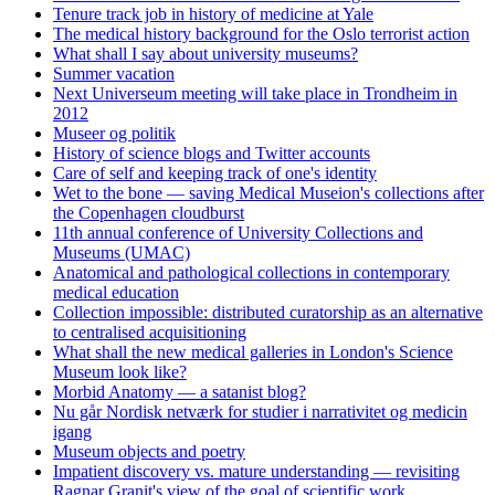
Tenure track job in history of medicine at Yale
The medical history background for the Oslo terrorist action
What shall I say about university museums?
Summer vacation
Next Universeum meeting will take place in Trondheim in
2012
Museer og politik
History of science blogs and Twitter accounts
Care of self and keeping track of one's identity
Wet to the bone — saving Medical Museion's collections after
the Copenhagen cloudburst
11th annual conference of University Collections and
Museums (UMAC)
Anatomical and pathological collections in contemporary
medical education
Collection impossible: distributed curatorship as an alternative
to centralised acquisitioning
What shall the new medical galleries in London's Science
Museum look like?
Morbid Anatomy — a satanist blog?
Nu går Nordisk netværk for studier i narrativitet og medicin
igang
Museum objects and poetry
Impatient discovery vs. mature understanding — revisiting
Ragnar Granit's view of the goal of scientific work