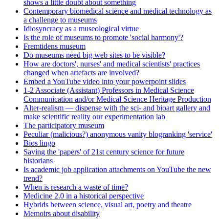
shows a little doubt about something
Contemporary biomedical science and medical technology as
a challenge to museums
Idiosyncracy as a museological virtue
Is the role of museums to promote 'social harmony'?
Fremtidens museum
Do museums need big web sites to be visible?
How are doctors', nurses' and medical scientists' practices
changed when artefacts are involved?
Embed a YouTube video into your powerpoint slides
1-2 Associate (Assistant) Professors in Medical Science
Communication and/or Medical Science Heritage Production
Alter-realism — dispense with the sci- and bioart gallery and
make scientific reality our experimentation lab
The participatory museum
Peculiar (malicious?) anonymous vanity blogranking 'service'
Bios lingo
Saving the 'papers' of 21st century science for future
historians
Is academic job application attachments on YouTube the new
trend?
When is research a waste of time?
Medicine 2.0 in a historical perspective
Hybrids between science, visual art, poetry and theatre
Memoirs about disability