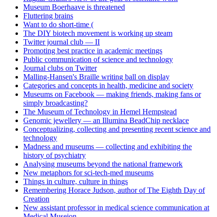
Museum Boerhaave is threatened
Fluttering brains
Want to do short-time (
The DIY biotech movement is working up steam
Twitter journal club — II
Promoting best practice in academic meetings
Public communication of science and technology
Journal clubs on Twitter
Malling-Hansen's Braille writing ball on display
Categories and concepts in health, medicine and society
Museums on Facebook — making friends, making fans or
simply broadcasting?
The Museum of Technology in Hemel Hempstead
Genomic jewellery — an Illumina BeadChip necklace
Conceptualizing, collecting and presenting recent science and
technology
Madness and museums — collecting and exhibiting the
history of psychiatry
Analysing museums beyond the national framework
New metaphors for sci-tech-med museums
Things in culture, culture in things
Remembering Horace Judson, author of The Eighth Day of
Creation
New assistant professor in medical science communication at
Medical Museion