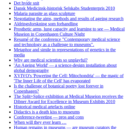
Det hvide snit
Dansk Medicinsk-historisk Selskabs Studenterpris 2010
Malaria parasite as glass sculpture
Negotiating the aims, methods and results of ageing research
Aldringsforskning som forhandling
Prosthetic arms, lung capacity and learning to see — Medical
Museion in Copenhagen Culture Night
Resumé of the conference "Contemporary medical science
and technology as a challenge to museums".
Metaphor and simile in representations of genetics in the
media
Why are medical scientists so unplayful?
'An Ageing World' — a science-design installation about
global demography
XVIVO's 'Powering the Cell: Mitochondria' — the magic of
'The Inner Life of the Cell' has evaporated
Is the challenge of botanical poetry lost forever in
Copenhagen?
The Split+Splice exhibition at Medical Museion receives the
Dibner Award for Excellence in Museum Exhibits 2010
Historical medical artefacts online
Didactics is a death kiss to museums
Conference-tweeting — pros and cons
When will they ever learn …
Human remains in museums — are museum curators the