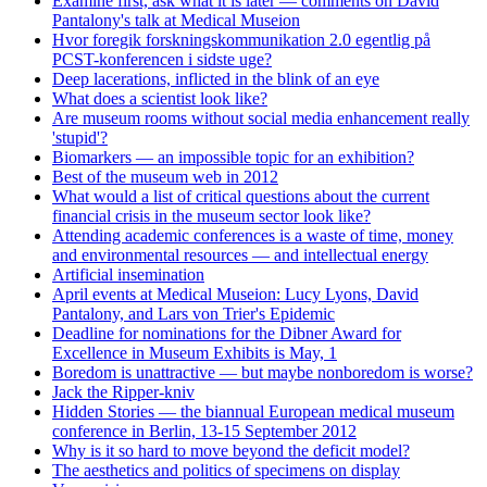
Examine first, ask what it is later — comments on David
Pantalony's talk at Medical Museion
Hvor foregik forskningskommunikation 2.0 egentlig på
PCST-konferencen i sidste uge?
Deep lacerations, inflicted in the blink of an eye
What does a scientist look like?
Are museum rooms without social media enhancement really
'stupid'?
Biomarkers — an impossible topic for an exhibition?
Best of the museum web in 2012
What would a list of critical questions about the current
financial crisis in the museum sector look like?
Attending academic conferences is a waste of time, money
and environmental resources — and intellectual energy
Artificial insemination
April events at Medical Museion: Lucy Lyons, David
Pantalony, and Lars von Trier's Epidemic
Deadline for nominations for the Dibner Award for
Excellence in Museum Exhibits is May, 1
Boredom is unattractive — but maybe nonboredom is worse?
Jack the Ripper-kniv
Hidden Stories — the biannual European medical museum
conference in Berlin, 13-15 September 2012
Why is it so hard to move beyond the deficit model?
The aesthetics and politics of specimens on display