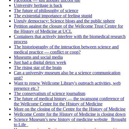
Facebook — just another uncool site
University heritage is back
The future of philosophy of science
The existential importance of feeling stupid
Unruly democracy: Science blogs and the public sphere
Petition against the closure of the Wellcome Trust Centre for
the History of Medicine at UCL
Containers that actively interfere with the biomedical research
process
The historiography of the interaction between science and
medical practice — conflict or coop?
Museums and social media
Just had a digital detox week
The rising star of the brain
Can a university museum also be a science communication
unit?
Want to renew Wellcome Library's outreach activities, web
presence etc.?
The conservatism of science journalism
The future of medical history — the swansong conference of
the Wellcome Centre for the History of Medicine
More on the closing of the Centre for the History of Medicine
Wellcome Centre for the History of Medicine is closing down
Science Museum’s new history of medicine website _Brought
to Life_