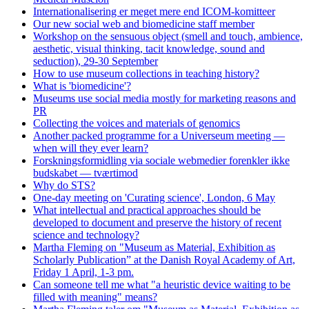
Internationalisering er meget mere end ICOM-komitteer
Our new social web and biomedicine staff member
Workshop on the sensuous object (smell and touch, ambience,
aesthetic, visual thinking, tacit knowledge, sound and
seduction), 29-30 September
How to use museum collections in teaching history?
What is 'biomedicine'?
Museums use social media mostly for marketing reasons and
PR
Collecting the voices and materials of genomics
Another packed programme for a Universeum meeting —
when will they ever learn?
Forskningsformidling via sociale webmedier forenkler ikke
budskabet — tværtimod
Why do STS?
One-day meeting on 'Curating science', London, 6 May
What intellectual and practical approaches should be
developed to document and preserve the history of recent
science and technology?
Martha Fleming on "Museum as Material, Exhibition as
Scholarly Publication” at the Danish Royal Academy of Art,
Friday 1 April, 1-3 pm.
Can someone tell me what "a heuristic device waiting to be
filled with meaning" means?