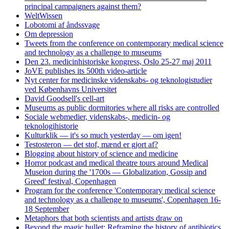
principal campaigners against them?
WeltWissen
Lobotomi af åndssvage
Om depression
Tweets from the conference on contemporary medical science
and technology as a challenge to museums
Den 23. medicinhistoriske kongress, Oslo 25-27 maj 2011
JoVE publishes its 500th video-article
Nyt center for medicinske videnskabs- og teknologistudier
ved Københavns Universitet
David Goodsell's cell-art
Museums as public dormitories where all risks are controlled
Sociale webmedier, videnskabs-, medicin- og
teknologihistorie
Kulturklik — it's so much yesterday — om igen!
Testosteron — det stof, mænd er gjort af?
Blogging about history of science and medicine
Horror podcast and medical theatre tours around Medical
Museion during the '1700s — Globalization, Gossip and
Greed' festival, Copenhagen
Program for the conference 'Contemporary medical science
and technology as a challenge to museums', Copenhagen 16-
18 September
Metaphors that both scientists and artists draw on
Beyond the magic bullet: Reframing the history of antibiotics