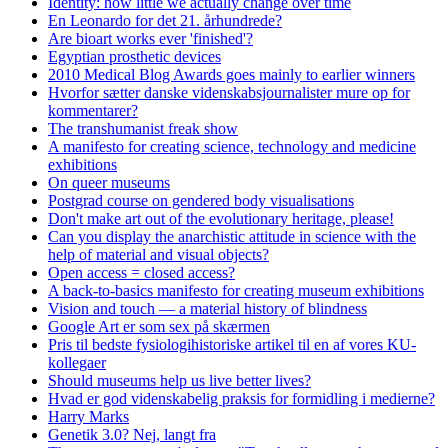
Identity: how little we actually change over time
En Leonardo for det 21. århundrede?
Are bioart works ever 'finished'?
Egyptian prosthetic devices
2010 Medical Blog Awards goes mainly to earlier winners
Hvorfor sætter danske videnskabsjournalister mure op for
kommentarer?
The transhumanist freak show
A manifesto for creating science, technology and medicine
exhibitions
On queer museums
Postgrad course on gendered body visualisations
Don't make art out of the evolutionary heritage, please!
Can you display the anarchistic attitude in science with the
help of material and visual objects?
Open access = closed access?
A back-to-basics manifesto for creating museum exhibitions
Vision and touch — a material history of blindness
Google Art er som sex på skærmen
Pris til bedste fysiologihistoriske artikel til en af vores KU-
kollegaer
Should museums help us live better lives?
Hvad er god videnskabelig praksis for formidling i medierne?
Harry Marks
Genetik 3.0? Nej, langt fra