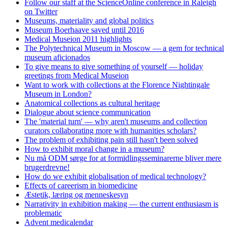
Follow our staff at the ScienceOnline conference in Raleigh
on Twitter
Museums, materiality and global politics
Museum Boerhaave saved until 2016
Medical Museion 2011 highlights
The Polytechnical Museum in Moscow — a gem for technical
museum aficionados
To give means to give something of yourself — holiday
greetings from Medical Museion
Want to work with collections at the Florence Nightingale
Museum in London?
Anatomical collections as cultural heritage
Dialogue about science communication
The 'material turn' — why aren't museums and collection
curators collaborating more with humanities scholars?
The problem of exhibiting pain still hasn't been solved
How to exhibit moral change in a museum?
Nu må ODM sørge for at formidlingsseminarerne bliver mere
brugerdrevne!
How do we exhibit globalisation of medical technology?
Effects of careerism in biomedicine
Æstetik, læring og menneskesyn
Narrativity in exhibition making — the current enthusiasm is
problematic
Advent medicalendar