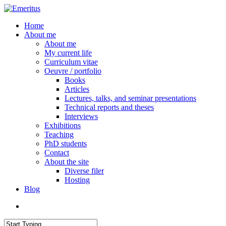
Skip
to
search
Menu
Home
main
About me
content
About me
My current life
Curriculum vitae
Oeuvre / portfolio
Books
Articles
Lectures, talks, and seminar presentations
Technical reports and theses
Interviews
Exhibitions
Teaching
PhD students
Contact
About the site
Diverse filer
Hosting
Blog
search