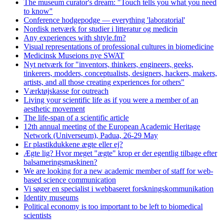
The museum curator's dream: "Touch tells you what you need
to know"
Conference hodgepodge — everything 'laboratorial'
Nordisk netværk for studier i litteratur og medicin
Any experiences with shtyle.fm?
Visual representations of professional cultures in biomedicine
Medicinsk Museions nye SWAT
Nyt netværk for "inventors, thinkers, engineers, geeks,
tinkerers, modders, conceptualists, designers, hackers, makers,
artists, and all those creating experiences for others"
Værktøjskasse for outreach
Living your scientific life as if you were a member of an
aesthetic movement
The life-span of a scientific article
12th annual meeting of the European Academic Heritage
Network (Universeum), Padua, 26-29 May
Er plastikdukkene ægte eller ej?
Ægte lig? Hvor meget "ægte" krop er der egentlig tilbage efter
balsameringsmaskinen?
We are looking for a new academic member of staff for web-
based science communication
Vi søger en specialist i webbaseret forskningskommunikation
Identity museums
Political economy is too important to be left to biomedical
scientists