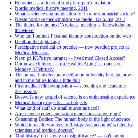
Repomen — a fictional study in organ 'circulation'
Nordic medical history meeting, 2011
What is science communication for in a postindustrial society?
Næste nordiske medicinhistoriske møde i Oslo, maj 2011
The theme for the next 'Artefacts' meeting is 'Knowledge on
the Move'
Who am I online? Personal identity construction on the web
Death in the digital age
Participative medical art practice — new postdoc project at
Medical Museion
Navn på KU's nye intranet — hvad med Closed Access?
Our new exhibition — on 'Healthy Aging' — opens on
Monday 8 February
The annual Universeum meeting on university heritage now
and in the future looks a little dull
First medical film symposium — screening and academic
discussions
Boswell's new gospel of science is an embarassing experience
Medical history objects — art objects
What kind of staff do small museums need?
Are science centers and science museums converging?
Consuming Bodies: The human body in the light of science
Which terms do you use for 'first-person accounts' written by
scientists and medical doctors?
'Oral history' on its way to insignificance? — isn't 'online