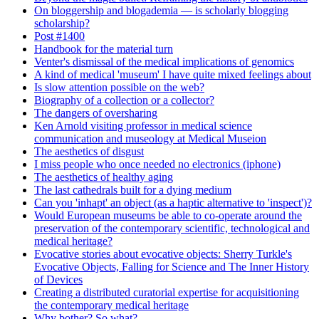
On bloggership and blogademia — is scholarly blogging
scholarship?
Post #1400
Handbook for the material turn
Venter's dismissal of the medical implications of genomics
A kind of medical 'museum' I have quite mixed feelings about
Is slow attention possible on the web?
Biography of a collection or a collector?
The dangers of oversharing
Ken Arnold visiting professor in medical science
communication and museology at Medical Museion
The aesthetics of disgust
I miss people who once needed no electronics (iphone)
The aesthetics of healthy aging
The last cathedrals built for a dying medium
Can you 'inhapt' an object (as a haptic alternative to 'inspect')?
Would European museums be able to co-operate around the
preservation of the contemporary scientific, technological and
medical heritage?
Evocative stories about evocative objects: Sherry Turkle's
Evocative Objects, Falling for Science and The Inner History
of Devices
Creating a distributed curatorial expertise for acquisitioning
the contemporary medical heritage
Why bother? So what?