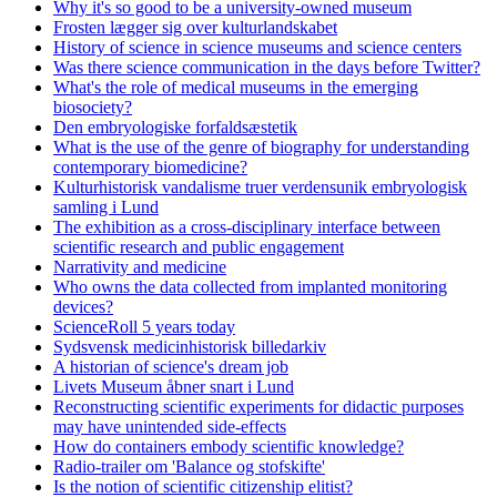
Why it's so good to be a university-owned museum
Frosten lægger sig over kulturlandskabet
History of science in science museums and science centers
Was there science communication in the days before Twitter?
What's the role of medical museums in the emerging
biosociety?
Den embryologiske forfaldsæstetik
What is the use of the genre of biography for understanding
contemporary biomedicine?
Kulturhistorisk vandalisme truer verdensunik embryologisk
samling i Lund
The exhibition as a cross-disciplinary interface between
scientific research and public engagement
Narrativity and medicine
Who owns the data collected from implanted monitoring
devices?
ScienceRoll 5 years today
Sydsvensk medicinhistorisk billedarkiv
A historian of science's dream job
Livets Museum åbner snart i Lund
Reconstructing scientific experiments for didactic purposes
may have unintended side-effects
How do containers embody scientific knowledge?
Radio-trailer om 'Balance og stofskifte'
Is the notion of scientific citizenship elitist?