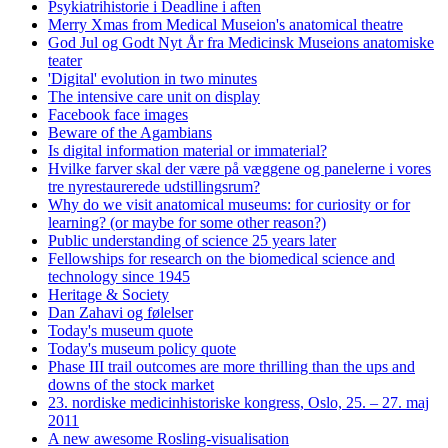
Psykiatrihistorie i Deadline i aften
Merry Xmas from Medical Museion's anatomical theatre
God Jul og Godt Nyt År fra Medicinsk Museions anatomiske
teater
'Digital' evolution in two minutes
The intensive care unit on display
Facebook face images
Beware of the Agambians
Is digital information material or immaterial?
Hvilke farver skal der være på væggene og panelerne i vores
tre nyrestaurerede udstillingsrum?
Why do we visit anatomical museums: for curiosity or for
learning? (or maybe for some other reason?)
Public understanding of science 25 years later
Fellowships for research on the biomedical science and
technology since 1945
Heritage & Society
Dan Zahavi og følelser
Today's museum quote
Today's museum policy quote
Phase III trail outcomes are more thrilling than the ups and
downs of the stock market
23. nordiske medicinhistoriske kongress, Oslo, 25. – 27. maj
2011
A new awesome Rosling-visualisation