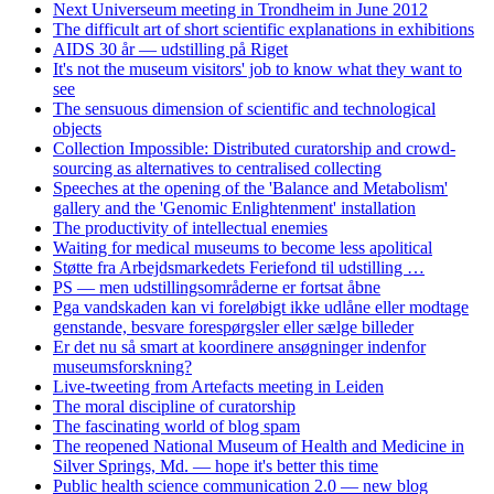
Next Universeum meeting in Trondheim in June 2012
The difficult art of short scientific explanations in exhibitions
AIDS 30 år — udstilling på Riget
It's not the museum visitors' job to know what they want to
see
The sensuous dimension of scientific and technological
objects
Collection Impossible: Distributed curatorship and crowd-
sourcing as alternatives to centralised collecting
Speeches at the opening of the 'Balance and Metabolism'
gallery and the 'Genomic Enlightenment' installation
The productivity of intellectual enemies
Waiting for medical museums to become less apolitical
Støtte fra Arbejdsmarkedets Feriefond til udstilling …
PS — men udstillingsområderne er fortsat åbne
Pga vandskaden kan vi foreløbigt ikke udlåne eller modtage
genstande, besvare forespørgsler eller sælge billeder
Er det nu så smart at koordinere ansøgninger indenfor
museumsforskning?
Live-tweeting from Artefacts meeting in Leiden
The moral discipline of curatorship
The fascinating world of blog spam
The reopened National Museum of Health and Medicine in
Silver Springs, Md. — hope it's better this time
Public health science communication 2.0 — new blog