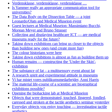
Verdensklasse, verdensklasse, verdensklasse …
Is Yammer really an appropriate communication tool for
universities?
The Data Body on the Dissection Table — a joint
Leonardo/Olats and Medical Museion event
Guest lectures at Medical Museion: Massimiano Bucchi,
Morgan Meyer and Bruno Strasser
Collecting and displaying healthcare ICT — are medical
museums ready for the future?
Taking down exhibitions can bring us closer to the objects
than building new ones (and create more fun)
The colour historians were here
Taking down exhibitions is almost as fun as building them up
Human remains — constructing the 'Under the Skin'-
exhibition
The substance of fat – a multisensory event about fat
A research spirit and experimental attitude in museums
Vi har mistet vores publikumsmedarbejder, Anni Harris
The material life-course of a scientist: are biographical
exhibitions possible?
Opening the biohacking lab at Medical Museion
Objects that were demonstrated, touched, fingered, fondled,
caressed and stroken at the tactile aesthetics seminar yesterday
Everyday objects you enjoy touching — investigating tactile
aesthetics