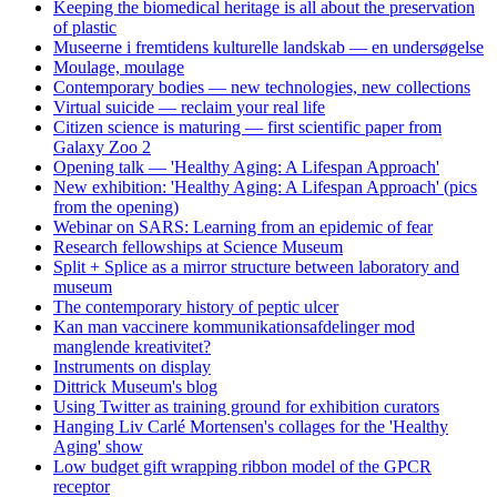
Keeping the biomedical heritage is all about the preservation
of plastic
Museerne i fremtidens kulturelle landskab — en undersøgelse
Moulage, moulage
Contemporary bodies — new technologies, new collections
Virtual suicide — reclaim your real life
Citizen science is maturing — first scientific paper from
Galaxy Zoo 2
Opening talk — 'Healthy Aging: A Lifespan Approach'
New exhibition: 'Healthy Aging: A Lifespan Approach' (pics
from the opening)
Webinar on SARS: Learning from an epidemic of fear
Research fellowships at Science Museum
Split + Splice as a mirror structure between laboratory and
museum
The contemporary history of peptic ulcer
Kan man vaccinere kommunikationsafdelinger mod
manglende kreativitet?
Instruments on display
Dittrick Museum's blog
Using Twitter as training ground for exhibition curators
Hanging Liv Carlé Mortensen's collages for the 'Healthy
Aging' show
Low budget gift wrapping ribbon model of the GPCR
receptor