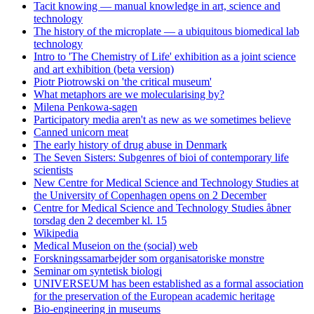
Tacit knowing — manual knowledge in art, science and
technology
The history of the microplate — a ubiquitous biomedical lab
technology
Intro to 'The Chemistry of Life' exhibition as a joint science
and art exhibition (beta version)
Piotr Piotrowski on 'the critical museum'
What metaphors are we molecularising by?
Milena Penkowa-sagen
Participatory media aren't as new as we sometimes believe
Canned unicorn meat
The early history of drug abuse in Denmark
The Seven Sisters: Subgenres of bioi of contemporary life
scientists
New Centre for Medical Science and Technology Studies at
the University of Copenhagen opens on 2 December
Centre for Medical Science and Technology Studies åbner
torsdag den 2 december kl. 15
Wikipedia
Medical Museion on the (social) web
Forskningssamarbejder som organisatoriske monstre
Seminar om syntetisk biologi
UNIVERSEUM has been established as a formal association
for the preservation of the European academic heritage
Bio-engineering in museums