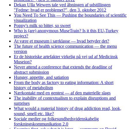
Dekan Ulla Wewers tale ved åbningen af udstillingen
"Fedme: hvad er problemet?", den 3. oktober 2012
You Need To See This — Pushing the boundaries of scientific
visualization
Poppy's milk so bitter, so sweet
Who is (are) anonymous MuseTrain? Is it this EU-Turkey
project?
At være et museum i særklasse — hvad betyder det?
The future of health science communication — the menu
version
Er de historiske artefakter virkelig på vej ud af Medicinsk
Museion?
Never attend a conference that extends the deadline of
abstract submission
Hunger, appetite, and satiation
From the body as factory to eating information: A short
history of metabolism
Nærkontakt med en gentest — af den materielle slags
The inability of contextualism to explain disruptions and
surprises
What would a material history of drug addiction read, look,
sound, smell etc. like?
Sociale medier og folkesundhedsvidenskabelig
forskningskommunikation 2.0