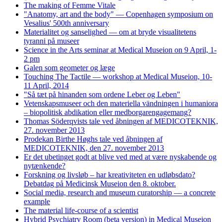
The making of Femme Vitale
"Anatomy, art and the body" — Copenhagen symposium on
Vesalius' 500th anniversary
Materialitet og sanselighed — om at bryde visualitetens
tyranni på museer
Science in the Arts seminar at Medical Museion on 9 April, 1-
2 pm
Galen som geometer og læge
Touching The Tactile — workshop at Medical Museion, 10-
11 April, 2014
"Så tæt på hinanden som ordene Leber og Leben"
Vetenskapsmuseer och den materiella vändningen i humaniora
– biopolitisk abdikation eller medborgarengagemang?
Thomas Söderqvists tale ved åbningen af MEDICOTEKNIK,
27. november 2013
Prodekan Birthe Høghs tale ved åbningen af
MEDICOTEKNIK, den 27. november 2013
Er det ubetinget godt at blive ved med at være nyskabende og
nytænkende?
Forskning og livsløb – har kreativiteten en udløbsdato?
Debatdag på Medicinsk Museion den 8. oktober.
Social media, research and museum curatorship — a concrete
example
The material life-course of a scientist
Hybrid Psychiatry Room (beta version) in Medical Museion