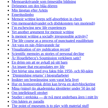
Memoarskrivande som ömsesidig bildning
Drömmen om den blåa dörren
Min längtan efter Arktis
Emerituslimbo
Memoir writing keeps self-absorbtion in check
Om memoarskrivandet och dödskonsten (ars moriendi)
I’m eschewing new life experiences
Yet another argument for memoir writing
Is memoir writing a socially irresponsible activity?
The life course as a process of punctuated equilibrium
Att vara en när-/frånvarande far
Visualization of my publication record
Scientific memoirs as stories of personal decline
Är Houellebecq’s Soumission verkligen satir?
En dröm om att ge avkall på sitt barn
An image that encapsulates my life
Det börjar sina med nya fakta från 1950- och 60-talen
‘Diminishing returns’ i biografiarbetet
Insikter om begränsning som varat hela livet
Hur en homoerotisk dröm kan bryta en skrivblockering
Mina (minst) tio akademiska identiteter under 50 års tid
Om intellektuell otrohet
Studier i grekiska — de två mest underbara åren i mitt liv
Om lukten av paradis
The point of museums is to play with material stuff