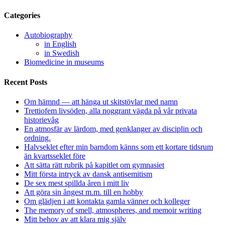
Categories
Autobiography
in English
in Swedish
Biomedicine in museums
Recent Posts
Om hämnd — att hänga ut skitstövlar med namn
Trettiofem livsöden, alla noggrant vägda på vår privata
historievåg
En atmosfär av lärdom, med genklanger av disciplin och
ordning.
Halvseklet efter min barndom känns som ett kortare tidsrum
än kvartsseklet före
Att sätta rätt rubrik på kapitlet om gymnasiet
Mitt första intryck av dansk antisemitism
De sex mest spillda åren i mitt liv
Att göra sin ångest m.m. till en hobby
Om glädjen i att kontakta gamla vänner och kolleger
The memory of smell, atmospheres, and memoir writing
Mitt behov av att klara mig själv