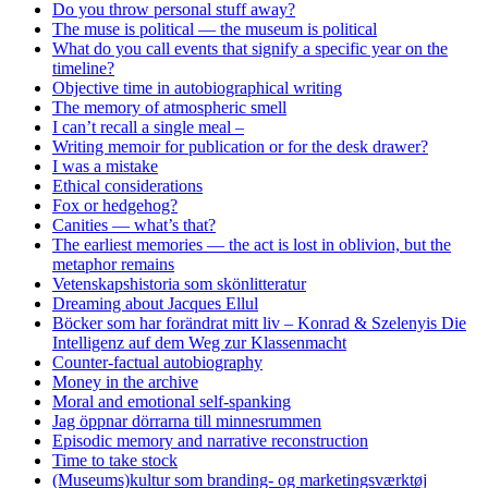
Do you throw personal stuff away?
The muse is political — the museum is political
What do you call events that signify a specific year on the
timeline?
Objective time in autobiographical writing
The memory of atmospheric smell
I can’t recall a single meal –
Writing memoir for publication or for the desk drawer?
I was a mistake
Ethical considerations
Fox or hedgehog?
Canities — what’s that?
The earliest memories — the act is lost in oblivion, but the
metaphor remains
Vetenskapshistoria som skönlitteratur
Dreaming about Jacques Ellul
Böcker som har forändrat mitt liv – Konrad & Szelenyis Die
Intelligenz auf dem Weg zur Klassenmacht
Counter-factual autobiography
Money in the archive
Moral and emotional self-spanking
Jag öppnar dörrarna till minnesrummen
Episodic memory and narrative reconstruction
Time to take stock
(Museums)kultur som branding- og marketingsværktøj