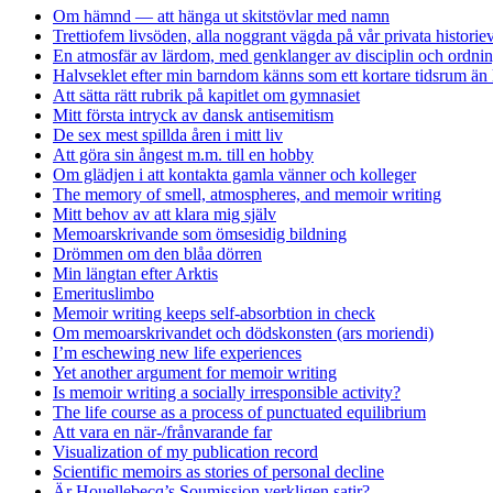
Om hämnd — att hänga ut skitstövlar med namn
Trettiofem livsöden, alla noggrant vägda på vår privata historie
En atmosfär av lärdom, med genklanger av disciplin och ordnin
Halvseklet efter min barndom känns som ett kortare tidsrum än 
Att sätta rätt rubrik på kapitlet om gymnasiet
Mitt första intryck av dansk antisemitism
De sex mest spillda åren i mitt liv
Att göra sin ångest m.m. till en hobby
Om glädjen i att kontakta gamla vänner och kolleger
The memory of smell, atmospheres, and memoir writing
Mitt behov av att klara mig själv
Memoarskrivande som ömsesidig bildning
Drömmen om den blåa dörren
Min längtan efter Arktis
Emerituslimbo
Memoir writing keeps self-absorbtion in check
Om memoarskrivandet och dödskonsten (ars moriendi)
I’m eschewing new life experiences
Yet another argument for memoir writing
Is memoir writing a socially irresponsible activity?
The life course as a process of punctuated equilibrium
Att vara en när-/frånvarande far
Visualization of my publication record
Scientific memoirs as stories of personal decline
Är Houellebecq’s Soumission verkligen satir?