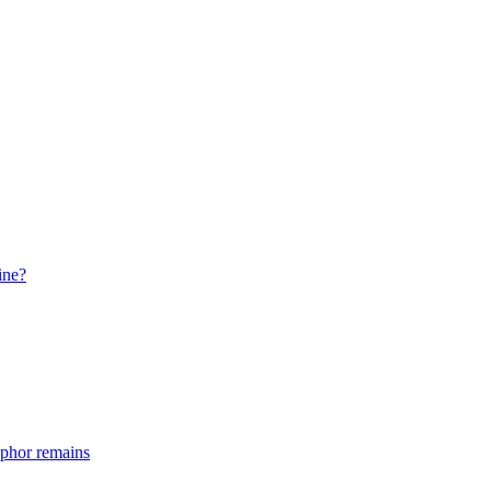
ine?
taphor remains