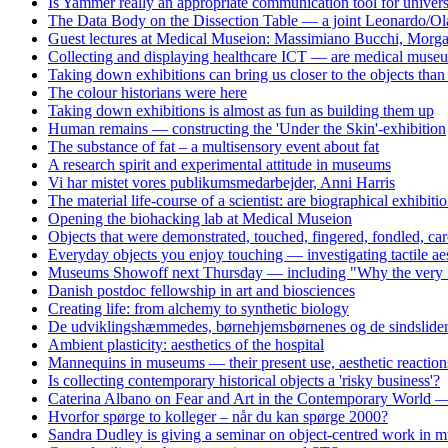
Is Yammer really an appropriate communication tool for univers
The Data Body on the Dissection Table — a joint Leonardo/Ol
Guest lectures at Medical Museion: Massimiano Bucchi, Morg
Collecting and displaying healthcare ICT — are medical museum
Taking down exhibitions can bring us closer to the objects tha
The colour historians were here
Taking down exhibitions is almost as fun as building them up
Human remains — constructing the 'Under the Skin'-exhibition
The substance of fat – a multisensory event about fat
A research spirit and experimental attitude in museums
Vi har mistet vores publikumsmedarbejder, Anni Harris
The material life-course of a scientist: are biographical exhibiti
Opening the biohacking lab at Medical Museion
Objects that were demonstrated, touched, fingered, fondled, care
Everyday objects you enjoy touching — investigating tactile aes
Museums Showoff next Thursday — including "Why the very idea 
Danish postdoc fellowship in art and biosciences
Creating life: from alchemy to synthetic biology
De udviklingshæmmedes, børnehjemsbørnenes og de sindslidend
Ambient plasticity: aesthetics of the hospital
Mannequins in museums — their present use, aesthetic reaction
Is collecting contemporary historical objects a 'risky business'?
Caterina Albano on Fear and Art in the Contemporary World — 
Hvorfor spørge to kolleger – når du kan spørge 2000?
Sandra Dudley is giving a seminar on object-centred work i