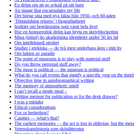
En dröm om att ge avkall på sitt barn
An image that encapsulates my life
Det börjar sina med nya fakta från 1950- och 60-talen
‘Diminishing returns’ i biografiarbetet
Insikter om begränsning som varat hela livet
Hur en homoerotisk dröm kan bryta en skrivblockering
Mina (minst) tio akademiska identiteter under 50 års tid
Om intellektuell otrohet
Studier i grekiska — de två mest underbara åren i mitt liv
Om lukten av paradis
The point of museums is to play with material stuff
Do you throw personal stuff away?
The muse is political — the museum is political
What do you call events that signify a specific year on the timel
Objective time in autobiographical writing
The memory of atmospheric smell
I can’t recall a single meal –
Writing memoir for publication or for the desk drawer?
I was a mistake
Ethical considerations
Fox or hedgehog?
Canities — what’s that?
The earliest memories — the act is lost in oblivion, but the me
Vetenskapshistoria som skönlitteratur