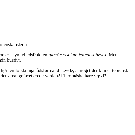
idenskabsteori:
dere er usynlighedsfrakken
ganske vist kun teoretisk bevist
. Men
min kursiv).
r hørt en forskningsrådsformand hævde, at noget der kun er teoretisk
eoriens mangefacetterede verden? Eller måske bare vrøvl?