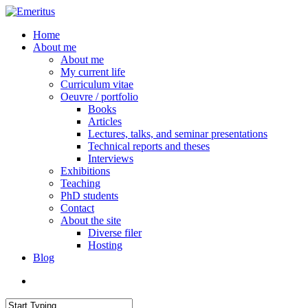
Skip
to
search
Menu
Home
main
About me
content
About me
My current life
Curriculum vitae
Oeuvre / portfolio
Books
Articles
Lectures, talks, and seminar presentations
Technical reports and theses
Interviews
Exhibitions
Teaching
PhD students
Contact
About the site
Diverse filer
Hosting
Blog
search