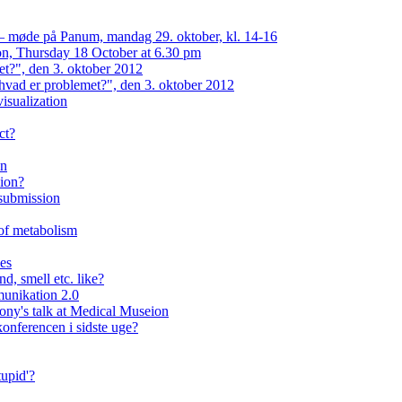
 — møde på Panum, mandag 29. oktober, kl. 14-16
on, Thursday 18 October at 6.30 pm
et?", den 3. oktober 2012
hvad er problemet?", den 3. oktober 2012
isualization
ct?
on
eion?
 submission
 of metabolism
ses
d, smell etc. like?
unikation 2.0
lony's talk at Medical Museion
onferencen i sidste uge?
upid'?