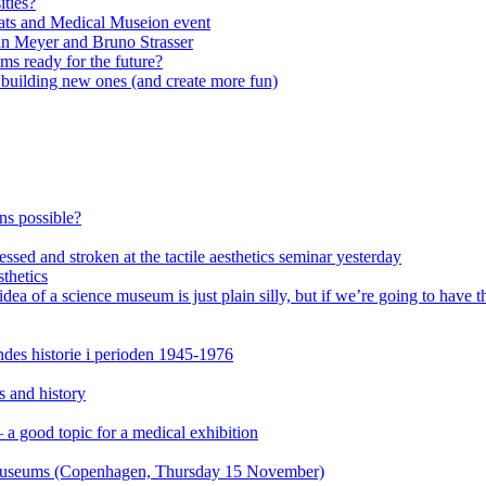
ities?
ats and Medical Museion event
an Meyer and Bruno Strasser
s ready for the future?
n building new ones (and create more fun)
ons possible?
ssed and stroken at the tactile aesthetics seminar yesterday
thetics
of a science museum is just plain silly, but if we’re going to have th
es historie i perioden 1945-1976
s and history
a good topic for a medical exhibition
n museums (Copenhagen, Thursday 15 November)