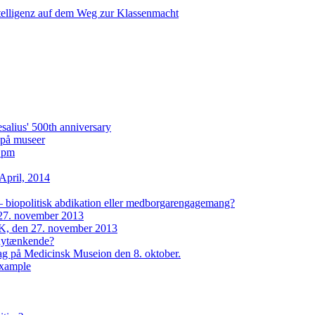
ntelligenz auf dem Weg zur Klassenmacht
lius' 500th anniversary
i på museer
2 pm
April, 2014
– biopolitisk abdikation eller medborgarengagemang?
27. november 2013
, den 27. november 2013
 nytænkende?
dag på Medicinsk Museion den 8. oktober.
example