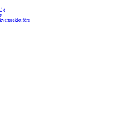
våg
g.
kvartsseklet före