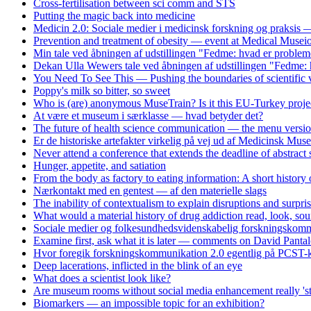
Cross-fertilisation between sci comm and STS
Putting the magic back into medicine
Medicin 2.0: Sociale medier i medicinsk forskning og praksis
Prevention and treatment of obesity — event at Medical Musei
Min tale ved åbningen af udstillingen "Fedme: hvad er problem
Dekan Ulla Wewers tale ved åbningen af udstillingen "Fedme: 
You Need To See This — Pushing the boundaries of scientific v
Poppy's milk so bitter, so sweet
Who is (are) anonymous MuseTrain? Is it this EU-Turkey proje
At være et museum i særklasse — hvad betyder det?
The future of health science communication — the menu versi
Er de historiske artefakter virkelig på vej ud af Medicinsk Mus
Never attend a conference that extends the deadline of abstract
Hunger, appetite, and satiation
From the body as factory to eating information: A short history
Nærkontakt med en gentest — af den materielle slags
The inability of contextualism to explain disruptions and surpri
What would a material history of drug addiction read, look, soun
Sociale medier og folkesundhedsvidenskabelig forskningskomm
Examine first, ask what it is later — comments on David Panta
Hvor foregik forskningskommunikation 2.0 egentlig på PCST-k
Deep lacerations, inflicted in the blink of an eye
What does a scientist look like?
Are museum rooms without social media enhancement really 'st
Biomarkers — an impossible topic for an exhibition?