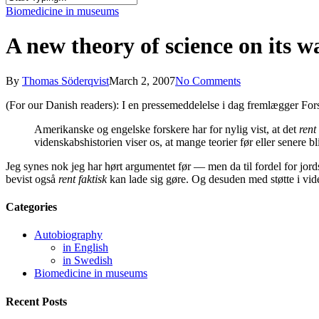
Close
Biomedicine in museums
Search
A new theory of science on its 
By
Thomas Söderqvist
March 2, 2007
No Comments
(For our Danish readers): I en pressemeddelelse i dag fremlægger Fo
Amerikanske og engelske forskere har for nylig vist, at det
rent
videnskabshistorien viser os, at mange teorier før eller senere 
Jeg synes nok jeg har hørt argumentet før — men da til fordel for jord
bevist også
rent faktisk
kan lade sig gøre. Og desuden med støtte i vid
Categories
Autobiography
in English
in Swedish
Biomedicine in museums
Recent Posts