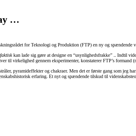
way …
rskningsrådet for Teknologi og Produktion (FTP) en ny og spændende v
 faktisk
kan lade sig gøre at designe en “usynlighedsfrakke” .. Indtil vi
bliver til virkelighed gennem eksperimenter, konstaterer FTP’s formand (
stråler, pyramideffekter og chakraer. Men det er første gang som jeg ha
enskabshistorisk erfaring. Et nyt og spændende tilskud til videnskabst