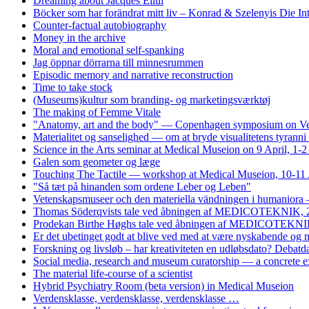
Dreaming about Jacques Ellul
Böcker som har forändrat mitt liv – Konrad & Szelenyis Die I
Counter-factual autobiography
Money in the archive
Moral and emotional self-spanking
Jag öppnar dörrarna till minnesrummen
Episodic memory and narrative reconstruction
Time to take stock
(Museums)kultur som branding- og marketingsværktøj
The making of Femme Vitale
"Anatomy, art and the body" — Copenhagen symposium on Vesa
Materialitet og sanselighed — om at bryde visualitetens tyrann
Science in the Arts seminar at Medical Museion on 9 April, 1-
Galen som geometer og læge
Touching The Tactile — workshop at Medical Museion, 10-11 
"Så tæt på hinanden som ordene Leber og Leben"
Vetenskapsmuseer och den materiella vändningen i humaniora 
Thomas Söderqvists tale ved åbningen af MEDICOTEKNIK, 
Prodekan Birthe Høghs tale ved åbningen af MEDICOTEKNIK
Er det ubetinget godt at blive ved med at være nyskabende og
Forskning og livsløb – har kreativiteten en udløbsdato? Debat
Social media, research and museum curatorship — a concrete 
The material life-course of a scientist
Hybrid Psychiatry Room (beta version) in Medical Museion
Verdensklasse, verdensklasse, verdensklasse …