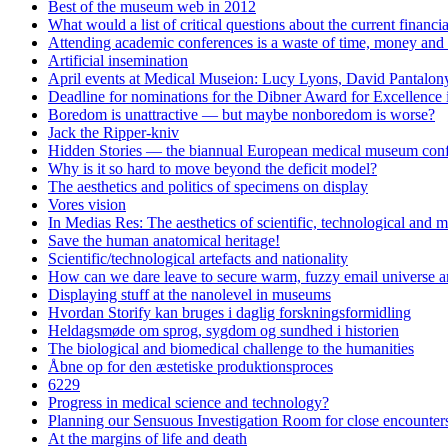
Best of the museum web in 2012
What would a list of critical questions about the current financi
Attending academic conferences is a waste of time, money and 
Artificial insemination
April events at Medical Museion: Lucy Lyons, David Pantalony
Deadline for nominations for the Dibner Award for Excellence
Boredom is unattractive — but maybe nonboredom is worse?
Jack the Ripper-kniv
Hidden Stories — the biannual European medical museum conf
Why is it so hard to move beyond the deficit model?
The aesthetics and politics of specimens on display
Vores vision
In Medias Res: The aesthetics of scientific, technological and m
Save the human anatomical heritage!
Scientific/technological artefacts and nationality
How can we dare leave to secure warm, fuzzy email universe an
Displaying stuff at the nanolevel in museums
Hvordan Storify kan bruges i daglig forskningsformidling
Heldagsmøde om sprog, sygdom og sundhed i historien
The biological and biomedical challenge to the humanities
Åbne op for den æstetiske produktionsproces
6229
Progress in medical science and technology?
Planning our Sensuous Investigation Room for close encounters
At the margins of life and death